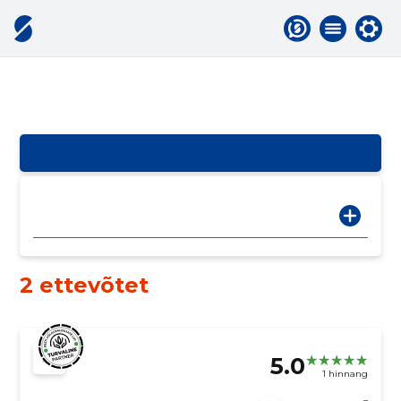
2 ettevõtet
5.0
1 hinnang