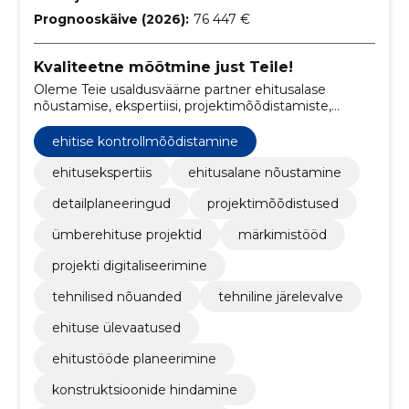
Prognooskäive (2026):
76 447 €
Kvaliteetne mõõtmine just Teile!
Oleme Teie usaldusväärne partner ehitusalase
nõustamise, ekspertiisi, projektimõõdistamiste,
detailjooniste koostamise, detailplaneeringute,
märkimistööde, ümberehituse projektide,
ehitise kontrollmõõdistamine
ehitusejärgsete kontrollmõõdistuste ja ehitusprojekti
digitaliseerimise valdkonnas.
ehitusekspertiis
ehitusalane nõustamine
detailplaneeringud
projektimõõdistused
ümberehituse projektid
märkimistööd
projekti digitaliseerimine
tehnilised nõuanded
tehniline järelevalve
ehituse ülevaatused
ehitustööde planeerimine
konstruktsioonide hindamine