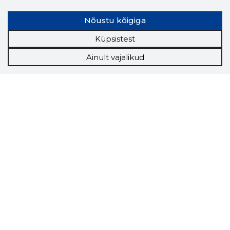
Nõustu kõigiga
Küpsistest
Ainult vajalikud
Storybook
Chrome laiendus
Storybooki laiendus ütleb Sulle, mis firma
veebilehel Sa parajasti viibid ja kui usaldusväärne
see firma täna on.
LAADI LAIENDUS ALLA