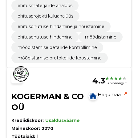
ehitusmaterjalide analüüs
ehitusprojekti kuluanalüüs
ehitusohutuse hindamine ja nõustamine
ehitusohutuse hindamine
mõõdistamine
mõõdistamise detailide kontrollimine
mõõdistamise protokollide koostamine
4.3
3 hinnangut
KOGERMAN & CO
Harjumaa
OÜ
Krediidiskoor:
Usaldusväärne
Maineskoor:
2270
Töötajaid:
1