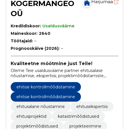
KOGERMANGEO
Harjumaa
OÜ
Krediidiskoor:
Usaldusväärne
Maineskoor:
2640
Töötajaid:
–
Prognooskäive (2026):
–
Kvaliteetne mõõtmine just Teile!
Oleme Teie usaldusväärne partner ehitusalase
nõustamise, ekspertiisi, projektimõõdistamiste,
detailjooniste koostamise, detailplaneeringute,
märkimistööde, ümberehituse projektide,
ehitise kontrollmõõdistamine
ehitusejärgsete kontrollmõõdistuste ja ehitusprojekti
digitaliseerimise valdkonnas.
ehitise kontrollmõõdistamine
ehitusalane nõustamine
ehitusekspertiis
ehitusprojektid
katastrimõõdistused
projektimõõdistused
projekteerimine