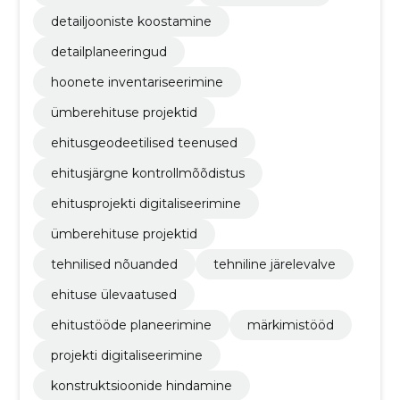
detailjooniste koostamine
detailplaneeringud
hoonete inventariseerimine
ümberehituse projektid
ehitusgeodeetilised teenused
ehitusjärgne kontrollmõõdistus
ehitusprojekti digitaliseerimine
ümberehituse projektid
tehnilised nõuanded
tehniline järelevalve
ehituse ülevaatused
ehitustööde planeerimine
märkimistööd
projekti digitaliseerimine
konstruktsioonide hindamine