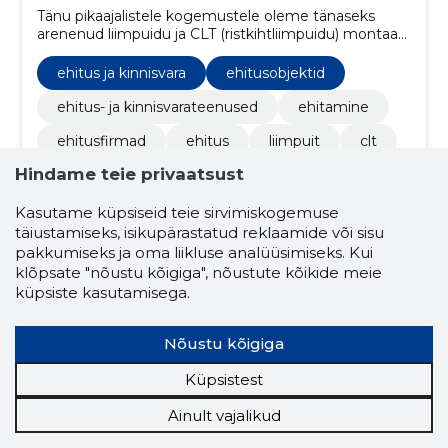
Tänu pikaajalistele kogemustele oleme tänaseks
arenenud liimpuidu ja CLT (ristkihtliimpuidu) montaaži
valdkonnas väga heaks spetsialistiks.
ehitus ja kinnisvara
ehitusobjektid
ehitus- ja kinnisvarateenused
ehitamine
ehitusfirmad
ehitus
liimpuit
clt
Hindame teie privaatsust
montaažitööd
peatöövõtu teostamine
masinate rent
liimpuit
montaazitööd
Kasutame küpsiseid teie sirvimiskogemuse
täiustamiseks, isikupärastatud reklaamide või sisu
tootmis- ja laohooned
pakkumiseks ja oma liikluse analüüsimiseks. Kui
klõpsate "nõustu kõigiga", nõustute kõikide meie
tööstushooned ja rajatised
spordihooned
küpsiste kasutamisega.
loomalaudad
volvo fh 8x4 hmf thor
Nõustu kõigiga
volvo fh 8x4 hmf
transporditeenused
Küpsistest
ehitusettevõte
lahendused
montaaž
tartumaa
kraana
välismaal
Ainult vajalikud
hoonete ehitustööd