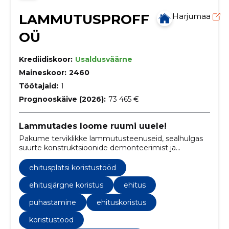
LAMMUTUSPROFF
Harjumaa
OÜ
Krediidiskoor:
Usaldusväärne
Maineskoor:
2460
Töötajaid:
1
Prognooskäive (2026):
73 465 €
Lammutades loome ruumi uuele!
Pakume terviklikke lammutusteenuseid, sealhulgas
suurte konstruktsioonide demonteerimist ja
ehitusjäätmete vastutustundlikku kõrvaldamist.
ehitusplatsi koristustööd
ehitusjärgne koristus
ehitus
puhastamine
ehituskoristus
koristustööd