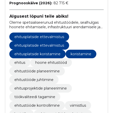
Prognooskäive (2026):
82 715 €
Algusest lõpuni teile abiks!
Oleme spetsialiseerunud ehitustöödele, sealhulgas
hoonete ehitamisele, infrastruktuuri arendamisele ja
logistikateenustele, tagades mitmesugused
ehitusteenused protsessi algusest lõpuni.
ehitusplatside ettevalmistus
ehitusplatside ettevalmistus
ehitusplatside koristamine
koristamine
ehitus
hoone ehitustööd
ehitustööde planeerimine
ehitustööde juhtimine
ehitusprojektide planeerimine
töökvaliteedi tagamine
ehitustööde kontrollimine
viimistlus