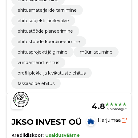
ehitusmaterjalide tarnimine
ehitusobjekti järelevalve
ehitustööde planeerimine
ehitustööde koordineerimine
ehitusprojekti jälgimine
müüriladumine
vundamendi ehitus
profiilplekk- ja kivikatuste ehitus
fassaadide ehitus
4.8
4 hinnangut
JKSO INVEST OÜ
Harjumaa
Krediidiskoor:
Usaldusväärne