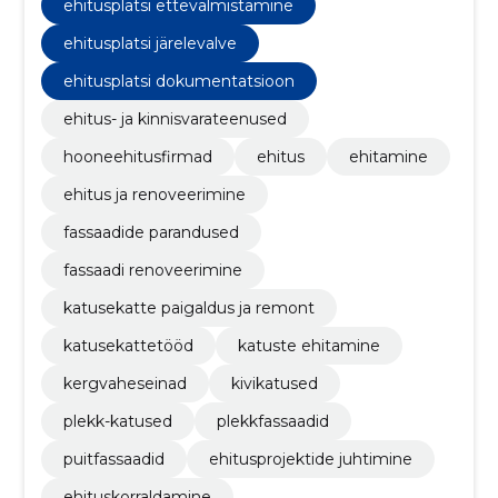
ehitusplatsi ettevalmistamine
ehitusplatsi järelevalve
ehitusplatsi dokumentatsioon
ehitus- ja kinnisvarateenused
hooneehitusfirmad
ehitus
ehitamine
ehitus ja renoveerimine
fassaadide parandused
fassaadi renoveerimine
katusekatte paigaldus ja remont
katusekattetööd
katuste ehitamine
kergvaheseinad
kivikatused
plekk-katused
plekkfassaadid
puitfassaadid
ehitusprojektide juhtimine
ehituskorraldamine