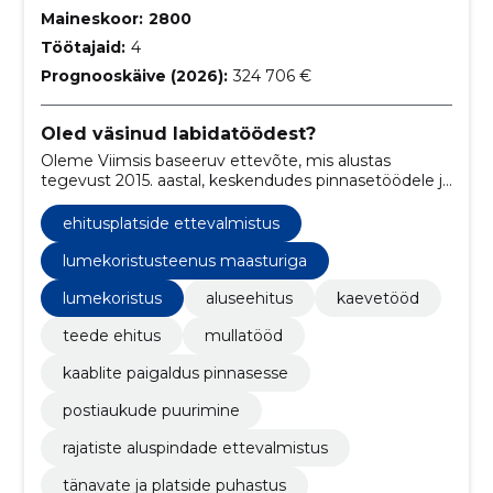
Maineskoor:
2800
Töötajaid:
4
Prognooskäive (2026):
324 706 €
Oled väsinud labidatöödest?
Oleme Viimsis baseeruv ettevõte, mis alustas
tegevust 2015. aastal, keskendudes pinnasetöödele ja
erinevatele aluse-ehitus töödele.
ehitusplatside ettevalmistus
lumekoristusteenus maasturiga
lumekoristus
aluseehitus
kaevetööd
teede ehitus
mullatööd
kaablite paigaldus pinnasesse
postiaukude puurimine
rajatiste aluspindade ettevalmistus
tänavate ja platside puhastus