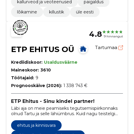
kallurveod ja veoteenused
paigaldus
lõikamine
killustik
üle eesti
4.8
9 hinnangut
ETP EHITUS OÜ
Tartumaa
Krediidiskoor:
Usaldusväärne
Maineskoor:
3610
Töötajaid:
9
Prognooskäive (2026):
1 338 743 €
ETP Ehitus - Sinu kindel partner!
Läbi aja on meie peamiseks tegutsemispiirkonnaks
olnud Tartu ja selle lähiümbrus. Kuid nagu teistelgi
ettevõtetel, on ka meie ehitatud objekte mujal
Eestis.
ehitus ja kinnisvara