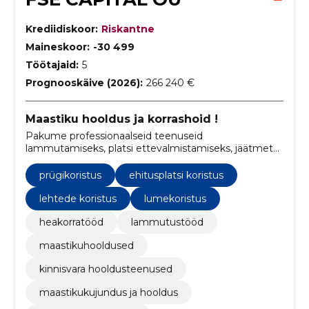
Krediidiskoor:
Riskantne
Maineskoor:
-30 499
Töötajaid:
5
Prognooskäive (2026):
266 240 €
Maastiku hooldus ja korrashoid !
Pakume professionaalseid teenuseid
lammutamiseks, platsi ettevalmistamiseks, jäätmete
eemaldamiseks ja vedamiseks, keskkonnasõbraliku
prügikäitluse, maastikukujunduse, aiatööde ning
prügikoristus
ehitusplatsi koristus
sisekujunduse lammutamise ja heakorratööde
valdkondades.
lehtede koristus
lumekoristus
heakorratööd
lammutustööd
maastikuhooldused
kinnisvara hooldusteenused
maastikukujundus ja hooldus