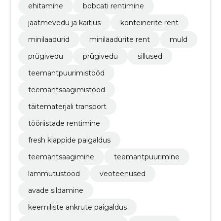
ehitamine
bobcati rentimine
jäätmevedu ja käitlus
konteinerite rent
minilaadurid
minilaadurite rent
muld
prügivedu
prügivedu
sillused
teemantpuurimistööd
teemantsaagimistööd
täitematerjali transport
tööriistade rentimine
fresh klappide paigaldus
teemantsaagimine
teemantpuurimine
lammutustööd
veoteenused
avade sildamine
keemiliste ankrute paigaldus