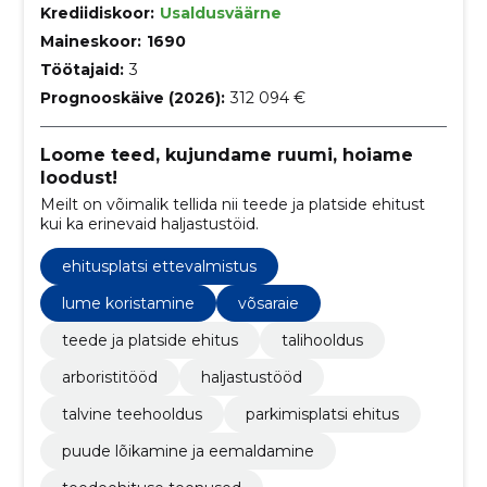
Krediidiskoor:
Usaldusväärne
Maineskoor:
1690
Töötajaid:
3
Prognooskäive (2026):
312 094 €
Loome teed, kujundame ruumi, hoiame
loodust!
Meilt on võimalik tellida nii teede ja platside ehitust
kui ka erinevaid haljastustöid.
ehitusplatsi ettevalmistus
lume koristamine
võsaraie
teede ja platside ehitus
talihooldus
arboristitööd
haljastustööd
talvine teehooldus
parkimisplatsi ehitus
puude lõikamine ja eemaldamine