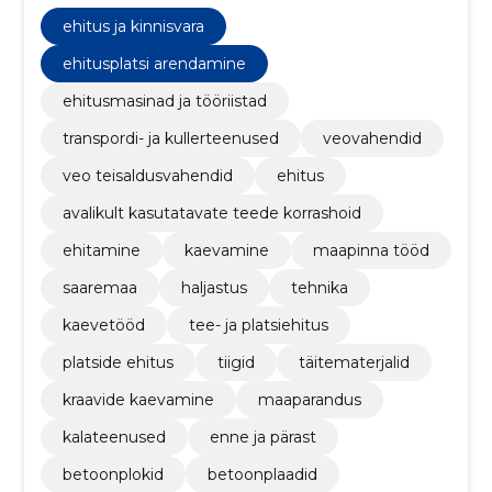
maaparanduse ja puistematerjalide müük.
ehitus ja kinnisvara
ehitusplatsi arendamine
ehitusmasinad ja tööriistad
transpordi- ja kullerteenused
veovahendid
veo teisaldusvahendid
ehitus
avalikult kasutatavate teede korrashoid
ehitamine
kaevamine
maapinna tööd
saaremaa
haljastus
tehnika
kaevetööd
tee- ja platsiehitus
platside ehitus
tiigid
täitematerjalid
kraavide kaevamine
maaparandus
kalateenused
enne ja pärast
betoonplokid
betoonplaadid