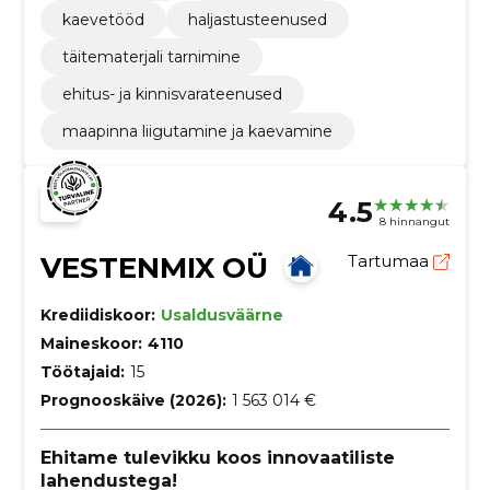
kaevetööd
haljastusteenused
täitematerjali tarnimine
ehitus- ja kinnisvarateenused
maapinna liigutamine ja kaevamine
4.5
8 hinnangut
VESTENMIX OÜ
Tartumaa
Krediidiskoor:
Usaldusväärne
Maineskoor:
4110
Töötajaid:
15
Prognooskäive (2026):
1 563 014 €
Ehitame tulevikku koos innovaatiliste
lahendustega!