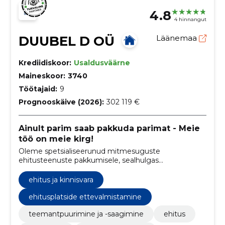
4.8
4 hinnangut
DUUBEL D OÜ
Läänemaa
Krediidiskoor:
Usaldusväärne
Maineskoor:
3740
Töötajaid:
9
Prognooskäive (2026):
302 119 €
Ainult parim saab pakkuda parimat - Meie
töö on meie kirg!
Oleme spetsialiseerunud mitmesuguste
ehitusteenuste pakkumisele, sealhulgas
teemantpuurimine, lammutustööd, prügivedu ja
veoteenused
ehitus ja kinnisvara
ehitusplatside ettevalmistamine
teemantpuurimine ja -saagimine
ehitus