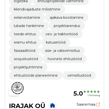
logistika
ehitusprojektide valmimine
kliendivajaduste mõistmine
eelarvestamine
ajakava koostamine
lubade hankimine
projektiarendus
teede-ehitus
veo- ja traktoritööd
eramu ehitus
katusetööd
fassaaditööd
sise- ja välisviimistlus
soojustustööd
hoonete ehitustööd
projektijuhtimine
ehitustööde planeerimine
viimistlustööd
5.0
1 hinnang
IRAJAK OÜ
Saaremaa