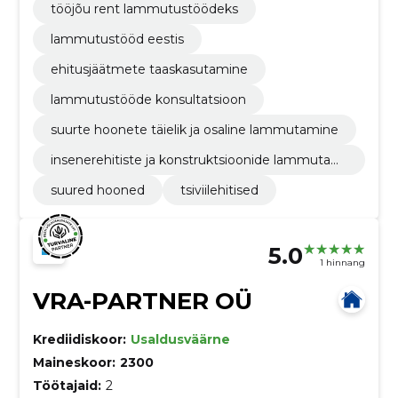
tööjõu rent lammutustöödeks
lammutustööd eestis
ehitusjäätmete taaskasutamine
lammutustööde konsultatsioon
suurte hoonete täielik ja osaline lammutamine
insenerehitiste ja konstruktsioonide lammutami
ne
suured hooned
tsiviilehitised
5.0
1 hinnang
VRA-PARTNER OÜ
Krediidiskoor:
Usaldusväärne
Maineskoor:
2300
Töötajaid:
2