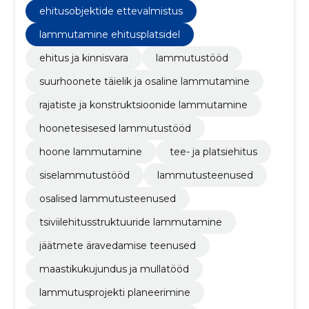
ehitusobjektide ettevalmistus
lammutamine ehitusplatsidel
ehitus ja kinnisvara
lammutustööd
suurhoonete täielik ja osaline lammutamine
rajatiste ja konstruktsioonide lammutamine
hoonetesisesed lammutustööd
hoone lammutamine
tee- ja platsiehitus
siselammutustööd
lammutusteenused
osalised lammutusteenused
tsiviilehitusstruktuuride lammutamine
jäätmete äravedamise teenused
maastikukujundus ja mullatööd
lammutusprojekti planeerimine