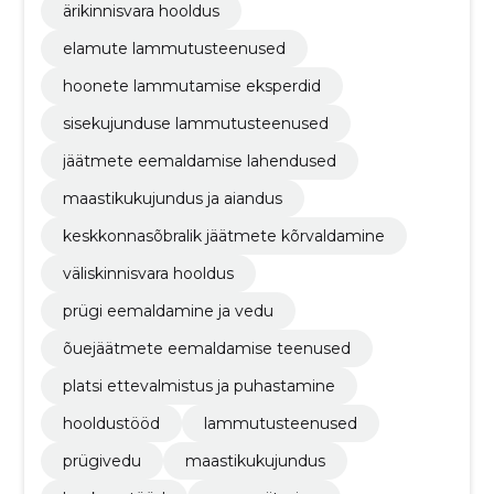
ärikinnisvara hooldus
elamute lammutusteenused
hoonete lammutamise eksperdid
sisekujunduse lammutusteenused
jäätmete eemaldamise lahendused
maastikukujundus ja aiandus
keskkonnasõbralik jäätmete kõrvaldamine
väliskinnisvara hooldus
prügi eemaldamine ja vedu
õuejäätmete eemaldamise teenused
platsi ettevalmistus ja puhastamine
hooldustööd
lammutusteenused
prügivedu
maastikukujundus