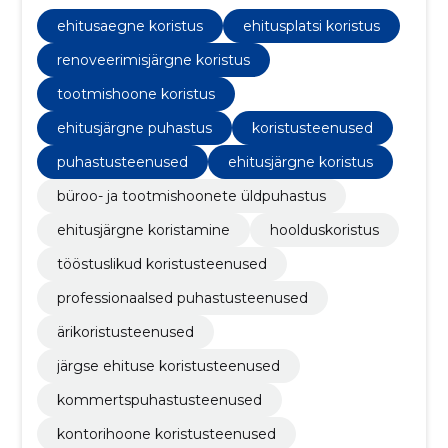
kommertspindadele kui ka ehitusjärgsetele
objektidele. Meie teenuste hulka kuuluvad
ehitusaegne koristus
ehitusplatsi koristus
üldpuhastus, ehitusaegne ja ehitusjärgne koristus
ning kontoripindade puhastus.
renoveerimisjärgne koristus
tootmishoone koristus
ehitusjärgne puhastus
koristusteenused
puhastusteenused
ehitusjärgne koristus
büroo- ja tootmishoonete üldpuhastus
ehitusjärgne koristamine
hoolduskoristus
tööstuslikud koristusteenused
professionaalsed puhastusteenused
ärikoristusteenused
järgse ehituse koristusteenused
kommertspuhastusteenused
kontorihoone koristusteenused