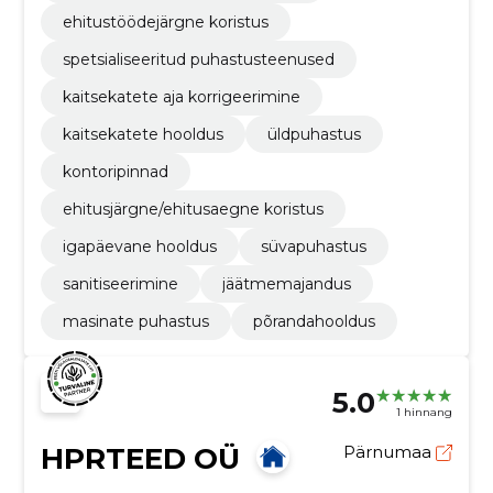
ehitustöödejärgne koristus
spetsialiseeritud puhastusteenused
kaitsekatete aja korrigeerimine
kaitsekatete hooldus
üldpuhastus
kontoripinnad
ehitusjärgne/ehitusaegne koristus
igapäevane hooldus
süvapuhastus
sanitiseerimine
jäätmemajandus
masinate puhastus
põrandahooldus
5.0
1 hinnang
HPRTEED OÜ
Pärnumaa