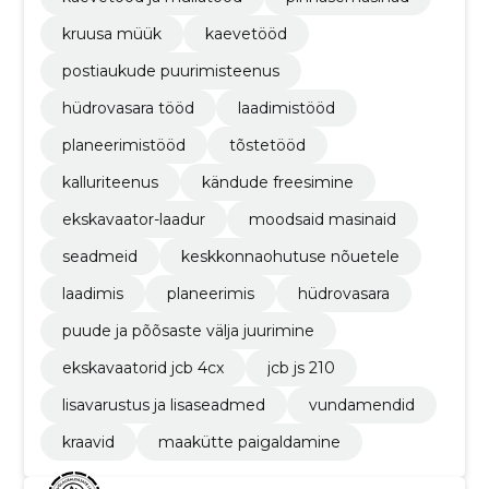
kruusa müük
kaevetööd
postiaukude puurimisteenus
hüdrovasara tööd
laadimistööd
planeerimistööd
tõstetööd
kalluriteenus
kändude freesimine
ekskavaator-laadur
moodsaid masinaid
seadmeid
keskkonnaohutuse nõuetele
laadimis
planeerimis
hüdrovasara
puude ja põõsaste välja juurimine
ekskavaatorid jcb 4cx
jcb js 210
lisavarustus ja lisaseadmed
vundamendid
kraavid
maakütte paigaldamine