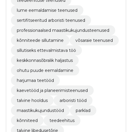
teedeehituse teenused
lume eemaldamise teenused
sertifitseeritud arboristi teenused
professionaalsed maastikukujundusteenused
kõnniteede sillutamine
võsaraie teenused
sillutiseks ettevalmistava töö
keskkonnasõbralik haljastus
ohutu puude eemaldamine
harjumaa teetööd
kaevetööd ja planeerimisteenused
talvine hooldus
arboristi tööd
maastikukujundustööd
parklad
kõnniteed
teedeehitus
talvine libedusetõrje