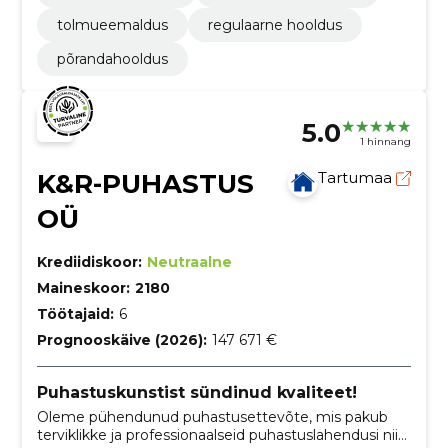
tolmueemaldus
regulaarne hooldus
põrandahooldus
5.0
1 hinnang
K&R-PUHASTUS
Tartumaa
OÜ
Krediidiskoor:
Neutraalne
Maineskoor:
2180
Töötajaid:
6
Prognooskäive (2026):
147 671 €
Puhastuskunstist sündinud kvaliteet!
Oleme pühendunud puhastusettevõte, mis pakub
terviklikke ja professionaalseid puhastuslahendusi nii