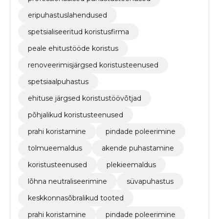
eripuhastuslahendused
spetsialiseeritud koristusfirma
peale ehitustööde koristus
renoveerimisjärgsed koristusteenused
spetsiaalpuhastus
ehituse järgsed koristustöövõtjad
põhjalikud koristusteenused
prahi koristamine
pindade poleerimine
tolmueemaldus
akende puhastamine
koristusteenused
plekieemaldus
lõhna neutraliseerimine
süvapuhastus
keskkonnasõbralikud tooted
prahi koristamine
pindade poleerimine