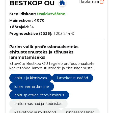
BESTKOP OÜ
Raplamaa
Krediidiskoor:
Usaldusväärne
Maineskoor:
4070
Töötajaid:
14
Prognooskäive (2026):
1 203 244 €
Parim valik professionaalseteks
ehitusteenusteks ja tõhusaks
lammutamiseks!
Ettevõte Bestkop OÜ tegeleb professionaalsete
kaevetööde, lammutustööde ja ehitusteenuste
pakkumisega
ehitus ja kinnisvara
lumekoristustööd
lume eemaldamine
ehitusplatside ettevalmistus
ehitusmasinad ja -tööriistad
kaevetööd ja mullatööd
pinnasemasinad