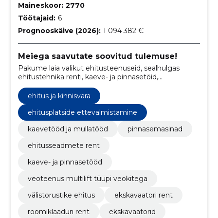
Maineskoor:
2770
Töötajaid:
6
Prognooskäive (2026):
1 094 382 €
Meiega saavutate soovitud tulemuse!
Pakume laia valikut ehitusteenuseid, sealhulgas
ehitustehnika renti, kaeve- ja pinnasetöid,
puistematerjalide müüki, välistorustike ehitust ning
konteinerite vedu ja utiliseerimist.
ehitus ja kinnisvara
ehitusplatside ettevalmistamine
kaevetööd ja mullatööd
pinnasemasinad
ehitusseadmete rent
kaeve- ja pinnasetööd
veoteenus multilift tüüpi veokitega
välistorustike ehitus
ekskavaatori rent
roomiklaaduri rent
ekskavaatorid