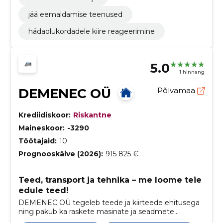
jää eemaldamise teenused
hädaolukordadele kiire reageerimine
5.0
1 hinnang
DEMENEC OÜ
Põlvamaa
Krediidiskoor:
Riskantne
Maineskoor:
-3290
Töötajaid:
10
Prognooskäive (2026):
915 825 €
Teed, transport ja tehnika – me loome teie
edule teed!
DEMENEC OÜ tegeleb teede ja kiirteede ehitusega
ning pakub ka raskete masinate ja seadmete
transporti ning eritehnika renditeenuseid.