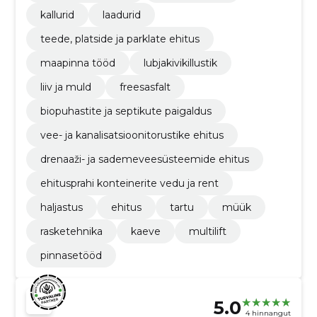
kallurid
laadurid
teede, platside ja parklate ehitus
maapinna tööd
lubjakivikillustik
liiv ja muld
freesasfalt
biopuhastite ja septikute paigaldus
vee- ja kanalisatsioonitorustike ehitus
drenaaži- ja sademeveesüsteemide ehitus
ehitusprahi konteinerite vedu ja rent
haljastus
ehitus
tartu
müük
rasketehnika
kaeve
multilift
pinnasetööd
5.0
4 hinnangut