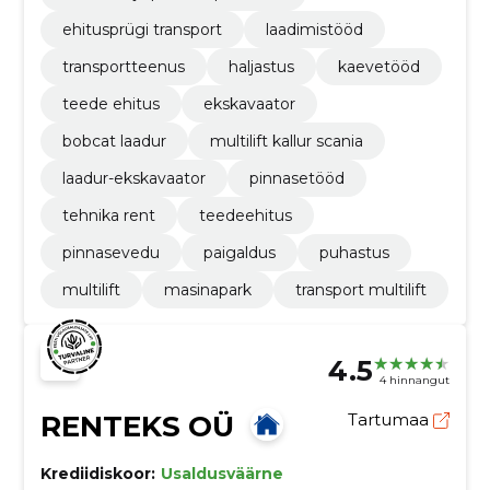
ehitusprügi transport
laadimistööd
transportteenus
haljastus
kaevetööd
teede ehitus
ekskavaator
bobcat laadur
multilift kallur scania
laadur-ekskavaator
pinnasetööd
tehnika rent
teedeehitus
pinnasevedu
paigaldus
puhastus
multilift
masinapark
transport multilift
4.5
4 hinnangut
RENTEKS OÜ
Tartumaa
Krediidiskoor:
Usaldusväärne