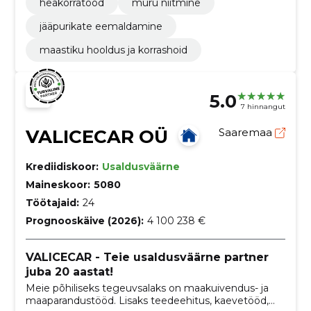
heakorratööd
muru niitmine
jääpurikate eemaldamine
maastiku hooldus ja korrashoid
5.0
7 hinnangut
VALICECAR OÜ
Saaremaa
Krediidiskoor:
Usaldusväärne
Maineskoor:
5080
Töötajaid:
24
Prognooskäive (2026):
4 100 238 €
VALICECAR - Teie usaldusväärne partner
juba 20 aastat!
Meie põhiliseks tegeuvsalaks on maakuivendus- ja
maaparandustööd. Lisaks teedeehitus, kaevetööd,