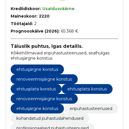
Krediidiskoor:
Usaldusväärne
Maineskoor:
2220
Töötajaid:
2
Prognooskäive (2026):
65 368 €
Täiuslik puhtus, igas detailis.
Kõikehõlmavaid eripuhastusteenused, sealhulgas
ehitusjärgne koristus
ehitusjärgne koristus
renoveerimisjärgne koristus
ehitusplatsi koristus
ehitusplatsi koristus
renoveerimisjärgne koristus
ehitusjärgne koristus
eripuhastusteenused
kohandatud puhastuslahendused
professionaalsed puhastusteenused