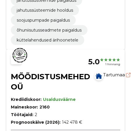
jahutussüsteemide paigaldus
jahutussüsteemide hooldus
soojuspumpade paigaldus
õhuniisutusseadmete paigaldus
küttelahendused ärihoonetele
5.0
1 hinnang
MÕÕDISTUSMEHED
Tartumaa
OÜ
Krediidiskoor:
Usaldusväärne
Maineskoor:
2160
Töötajaid:
2
Prognooskäive (2026):
142 478 €