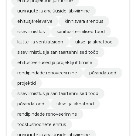
ehitusprojektide juhtimine
uuringute ja analüüside läbiviimine
ehitusjärelevalve
kinnisvara arendus
siseviimistlus
sanitaartehnilised tööd
kütte- ja ventilatsioon
ukse- ja aknatööd
siseviimistlus ja sanitaartehnilised tööd
ehitusteenused ja projektijuhtimine
rendipindade renoveerimine
põrandatööd
projektid
siseviimistlus ja sanitaartehnilised tööd
põrandatööd
ukse- ja aknatööd
rendipindade renoveerimine
tööstushoonete ehitus
uuringute ja analüüside läbiviimine