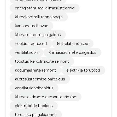
energiatõhusad kliimasüsteemid
kliimakontrolli tehnoloogia
kaubanduslik hvac
kliimasüsteemi paigaldus
hooldusteenused
küttelahendused
ventilatsioon
kliimaseadmete paigaldus
tööstuslike külmikute remont
kodumasinate remont
elektri- ja torutööd
küttesüsteemide paigaldus
ventilatsioonihooldus
kliimaseadmete demonteerimine
elektritööde hooldus
torustiku paigaldamine