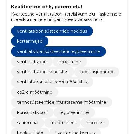
Kvaliteetne õhk, parem elu!
Kvaliteetne ventilatsioon, tervislikum elu - laske meie
meeskonnal teie hingamisteed vabaks teha!
ventilatsioonisüsteemide hooldus
kortermajad
ventilatsioonisüsteemide reguleerimine
ventilisatsioon
mõõtmine
ventilisatsiooni seadistus
teostusjoonised
ventilatsioonisüsteemi mõõdistus
co2-e mõõtmine
tehnosüsteemide mürataseme mõõtmine
konsultatsioon
reguleerimine
saaremaal
mõõtmised
hooldus
hooldustööd
kvaliteetne teenus