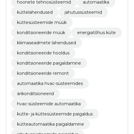
hoonete tehnosüsteemid
automaatika
küttelahendused
jahutussüsteemid
küttesüsteemide müük
konditsioneeride müük
energiatõhus küte
kliimaseadmete lahendused
konditsioneeride hooldus
konditsioneeride paigaldamine
konditsioneeride remont
automaatika hvac-süsteemides
ärikonditsioneerid
hvac-süsteemide automaatika
kütte- ja küttesüsteemide paigaldus
kütteautomaatika paigaldamine