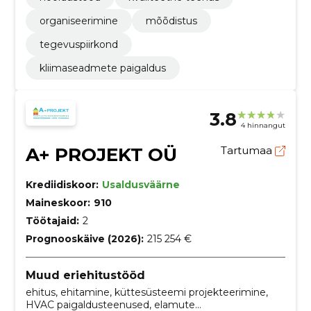
organiseerimine
mõõdistus
tegevuspiirkond
kliimaseadmete paigaldus
3.8
4 hinnangut
A+ PROJEKT OÜ
Tartumaa
Krediidiskoor:
Usaldusväärne
Maineskoor:
910
Töötajaid:
2
Prognooskäive (2026):
215 254 €
Muud eriehitustööd
ehitus, ehitamine, küttesüsteemi projekteerimine,
HVAC paigaldusteenused, elamute