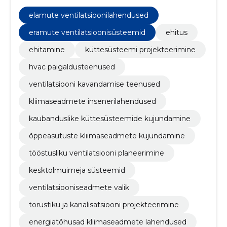
ventilatsioonilahendused, ventilatsiooni kavandamise
teenused, kliimaseadmete insenerilahendused,
elamute ventilatsioonilahendused
kaubanduslike küttesüsteemide kujundamine,
õppeasutuste kliimaseadmete kujundamine,
eramute ventilatsioonisüsteemid
ehitus
tööstusliku ventilatsiooni planeerimine
ehitamine
küttesüsteemi projekteerimine
hvac paigaldusteenused
ventilatsiooni kavandamise teenused
kliimaseadmete insenerilahendused
kaubanduslike küttesüsteemide kujundamine
õppeasutuste kliimaseadmete kujundamine
tööstusliku ventilatsiooni planeerimine
kesktolmuimeja süsteemid
ventilatsiooniseadmete valik
torustiku ja kanalisatsiooni projekteerimine
energiatõhusad kliimaseadmete lahendused