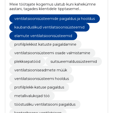
Meie töötajate kogemus ulatub kuni kahekümne
aastani, tagades klientidele tipptasemel
ventilatsioonilahendused ning kvaliteetsed osad.
ventilatsioonisüsteemide paigaldus ja hooldus
kaubanduslikud ventilatsioonisüsteemid
elamute ventilatsioonisüsteemid
profiilplekkist katuste paigaldamine
ventilatsioonisüsteemi osade valmistamine
plekksepatööd
suitsueemaldussüsteemid
ventilatsiooniseadmete müük
ventilatsioonisüsteemi hooldus
profiilplekk-katuse paigaldus
metallivalukojad töö
tööstusliku ventilatsiooni paigaldus
kontorihoone ventilatsioon