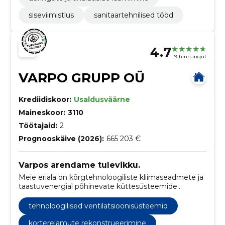
siseviimistlus
sanitaartehnilised tööd
4.7
9 hinnangut
VARPO GRUPP OÜ
Krediidiskoor:
Usaldusväärne
Maineskoor:
3110
Töötajaid:
2
Prognooskäive (2026):
665 203 €
Varpos arendame tulevikku.
Meie eriala on kõrgtehnoloogiliste kliimaseadmete ja
taastuvenergial põhinevate küttesüsteemide
disainimine ja tootmine, pakkudes energiatõhususe
konsultatsioone ning hoone rekonstrueerimise
tehnoloogilised ventilatsioonisüsteemid
teenuseid.
korterelamute rekonstrueerimine