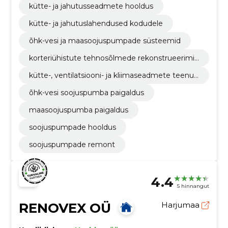
kütte- ja jahutusseadmete hooldus
kütte- ja jahutuslahendused kodudele
õhk-vesi ja maasoojuspumpade süsteemid
korteriühistute tehnosõlmede rekonstrueerimin
e
kütte-, ventilatsiooni- ja kliimaseadmete teenus
ed
õhk-vesi soojuspumba paigaldus
maasoojuspumba paigaldus
soojuspumpade hooldus
soojuspumpade remont
4.4
5 hinnangut
RENOVEX OÜ
Harjumaa