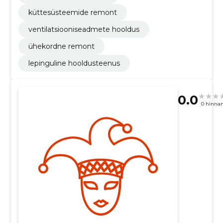
küttesüsteemide remont
ventilatsiooniseadmete hooldus
ühekordne remont
lepinguline hooldusteenus
0.0
0 hinna