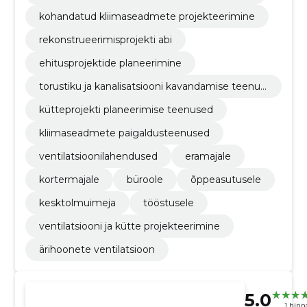
kohandatud kliimaseadmete projekteerimine
rekonstrueerimisprojekti abi
ehitusprojektide planeerimine
torustiku ja kanalisatsiooni kavandamise teenus
ed
kütteprojekti planeerimise teenused
kliimaseadmete paigaldusteenused
ventilatsioonilahendused
eramajale
kortermajale
büroole
õppeasutusele
kesktolmuimeja
tööstusele
ventilatsiooni ja kütte projekteerimine
ärihoonete ventilatsioon
5.0
1 hin