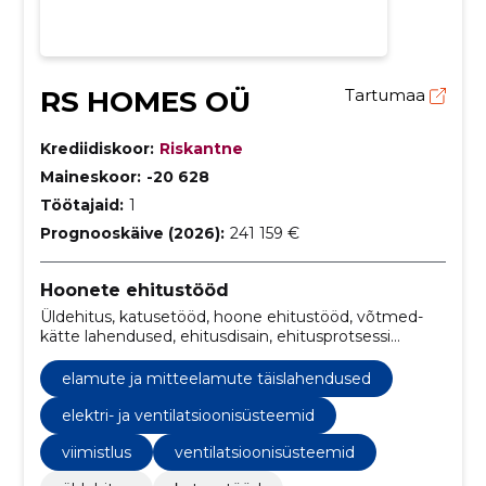
RS HOMES OÜ
Tartumaa
Krediidiskoor:
Riskantne
Maineskoor:
-20 628
Töötajaid:
1
Prognooskäive (2026):
241 159 €
Hoonete ehitustööd
Üldehitus, katusetööd, hoone ehitustööd, võtmed-
kätte lahendused, ehitusdisain, ehitusprotsessi
juhtimine, ehitustööde planeerimine, ehitustööde
järelevalve, katuselahendused, katusetööde remont
elamute ja mitteelamute täislahendused
elektri- ja ventilatsioonisüsteemid
viimistlus
ventilatsioonisüsteemid