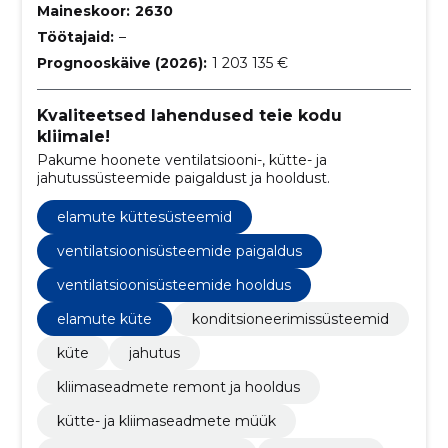
Maineskoor:
2630
Töötajaid:
–
Prognooskäive (2026):
1 203 135 €
Kvaliteetsed lahendused teie kodu
kliimale!
Pakume hoonete ventilatsiooni-, kütte- ja
jahutussüsteemide paigaldust ja hooldust.
elamute küttesüsteemid
ventilatsioonisüsteemide paigaldus
ventilatsioonisüsteemide hooldus
elamute küte
konditsioneerimissüsteemid
küte
jahutus
kliimaseadmete remont ja hooldus
kütte- ja kliimaseadmete müük