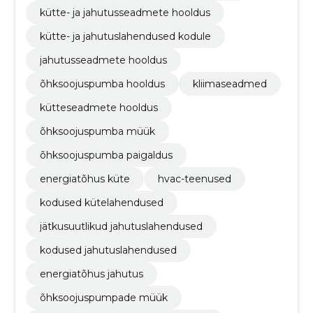
kütte- ja jahutusseadmete hooldus
kütte- ja jahutuslahendused kodule
jahutusseadmete hooldus
õhksoojuspumba hooldus
kliimaseadmed
kütteseadmete hooldus
õhksoojuspumba müük
õhksoojuspumba paigaldus
energiatõhus küte
hvac-teenused
kodused kütelahendused
jätkusuutlikud jahutuslahendused
kodused jahutuslahendused
energiatõhus jahutus
õhksoojuspumpade müük