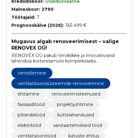
Krediidiskoor:
Usaldusväärne
Maineskoor:
2790
Töötajaid:
7
Prognooskäive (2026):
365 499 €
Mugavus algab renoveerimisest – valige
RENOVEX OÜ!
RENOVEX OÜ pakub terviklikke ja innovatiivseid
lahendusi korterelamute kompleksseks
renoveerimiseks, hõlmates teenuseid
fassaaditöödest kuni kütusesüsteemide
viimistlemine
renoveerimiseni.
ventilatsioonisüsteemide renoveerimine
ehitamine
renoveerimisteenused
fassaaditööd
projektijuhtimine
põrandatööd
küttelahendused
elektritööd
sanitaartehnilised tööd
ventilatsioonitööd
katuste ehitus