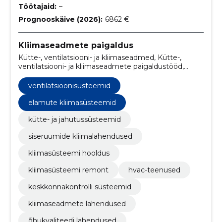
Töötajaid:
–
Prognooskäive (2026):
6862 €
Kliimaseadmete paigaldus
Kütte-, ventilatsiooni- ja kliimaseadmed, Kütte-,
ventilatsiooni- ja kliimaseadmete paigaldustööd,
ventilatsioonisüsteemid, kütte- ja jahutussüsteemid,
siseruumide kliimalahendused, kliimasüsteemi
ventilatsioonisüsteemid
hooldus, kliimasüsteemi remont, HVAC-teenused,
keskkonnakontrolli süsteemid, kliimaseadmete
elamute kliimasüsteemid
lahendused
kütte- ja jahutussüsteemid
siseruumide kliimalahendused
kliimasüsteemi hooldus
kliimasüsteemi remont
hvac-teenused
keskkonnakontrolli süsteemid
kliimaseadmete lahendused
õhukvaliteedi lahendused