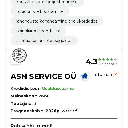
konsultatsioon projekteerimisel
tööjooniste koostamine
lahenduste kohandamine eriolukordades
paindlikud lahendused
sanitaarseadmete paigaldus
4.3
3 hinnangut
ASN SERVICE OÜ
Tartumaa
Krediidiskoor:
Usaldusväärne
Maineskoor:
2660
Töötajaid:
3
Prognooskäive (2026):
53 079 €
Puhta õhu nimel!