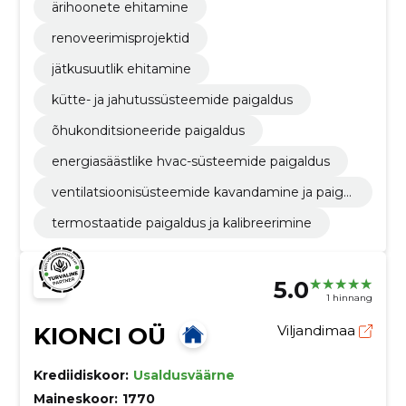
ärihoonete ehitamine
renoveerimisprojektid
jätkusuutlik ehitamine
kütte- ja jahutussüsteemide paigaldus
õhukonditsioneeride paigaldus
energiasäästlike hvac-süsteemide paigaldus
ventilatsioonisüsteemide kavandamine ja paigal
dus
termostaatide paigaldus ja kalibreerimine
5.0
1 hinnang
KIONCI OÜ
Viljandimaa
Krediidiskoor:
Usaldusväärne
Maineskoor:
1770