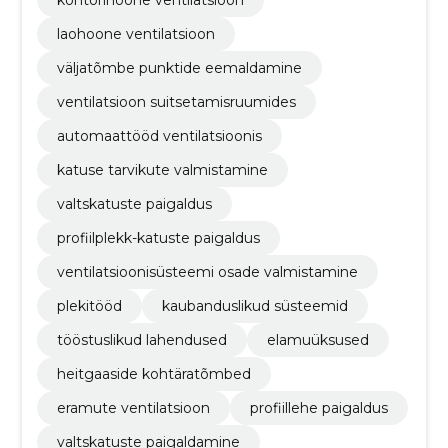
laohoone ventilatsioon
väljatõmbe punktide eemaldamine
ventilatsioon suitsetamisruumides
automaattööd ventilatsioonis
katuse tarvikute valmistamine
valtskatuste paigaldus
profiilplekk-katuste paigaldus
ventilatsioonisüsteemi osade valmistamine
plekitööd
kaubanduslikud süsteemid
tööstuslikud lahendused
elamuüksused
heitgaaside kohtäratõmbed
eramute ventilatsioon
profiillehe paigaldus
valtskatuste paigaldamine