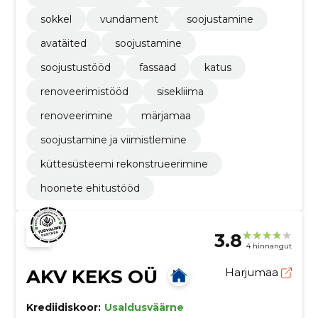
sokkel
vundament
soojustamine
avatäited
soojustamine
soojustustööd
fassaad
katus
renoveerimistööd
sisekliima
renoveerimine
märjamaa
soojustamine ja viimistlemine
küttesüsteemi rekonstrueerimine
hoonete ehitustööd
3.8
4 hinnangut
AKV KEKS OÜ
Harjumaa
Krediidiskoor:
Usaldusväärne