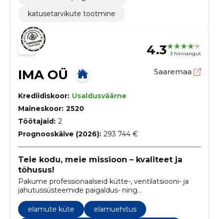
katusetarvikute tootmine
4.3
3 hinnangut
IMA OÜ
Saaremaa
Krediidiskoor:
Usaldusväärne
Maineskoor:
2520
Töötajaid:
2
Prognooskäive (2026):
293 744 €
Teie kodu, meie missioon – kvaliteet ja
tõhusus!
Pakume professionaalseid kütte-, ventilatsiooni- ja
jahutussüsteemide paigaldus- ning
hooldusteenuseid, keskendudes energiatõhususele ja
jätkusuutlikkusele.
elamute küte
elamuehitus