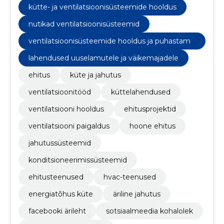
kütte- ja ventilatsioonisüsteemide hooldus
nutikad ventilatsioonisüsteemid
ventilatsioonisüsteemide hooldus ja puhastami
ne
lahendused uuselamutele ja väikemajadele
ehitus
küte ja jahutus
ventilatsioonitööd
küttelahendused
ventilatsiooni hooldus
ehitusprojektid
ventilatsiooni paigaldus
hoone ehitus
jahutussüsteemid
konditsioneerimissüsteemid
ehitusteenused
hvac-teenused
energiatõhus küte
äriline jahutus
facebooki ärileht
sotsiaalmeedia kohalolek