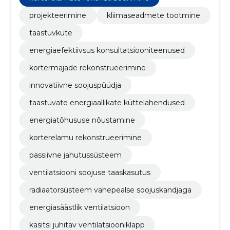
projekteerimine
kliimaseadmete tootmine
taastuvküte
energiaefektiivsus konsultatsiooniteenused
kortermajade rekonstrueerimine
innovatiivne soojuspüüdja
taastuvate energiaallikate küttelahendused
energiatõhususe nõustamine
korterelamu rekonstrueerimine
passiivne jahutussüsteem
ventilatsiooni soojuse taaskasutus
radiaatorsüsteem vahepealse soojuskandjaga
energiasäästlik ventilatsioon
käsitsi juhitav ventilatsiooniklapp