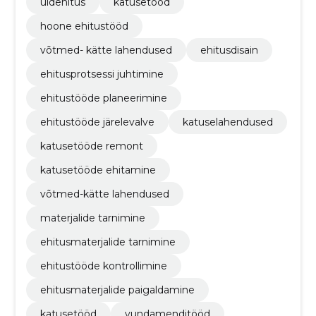
üldehitus
katusetööd
hoone ehitustööd
võtmed- kätte lahendused
ehitusdisain
ehitusprotsessi juhtimine
ehitustööde planeerimine
ehitustööde järelevalve
katuselahendused
katusetööde remont
katusetööde ehitamine
võtmed-kätte lahendused
materjalide tarnimine
ehitusmaterjalide tarnimine
ehitustööde kontrollimine
ehitusmaterjalide paigaldamine
katusetööd
vundamenditööd