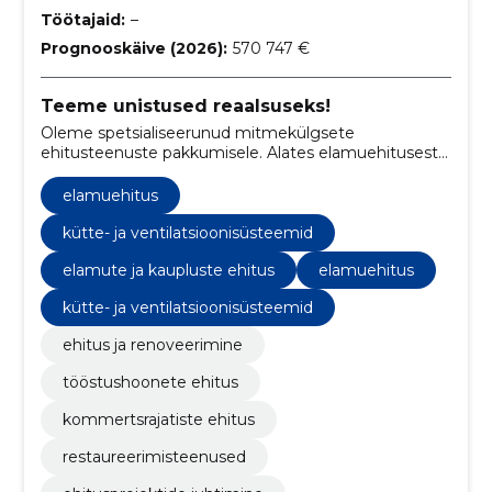
Töötajaid:
–
Prognooskäive (2026):
570 747 €
Teeme unistused reaalsuseks!
Oleme spetsialiseerunud mitmekülgsete
ehitusteenuste pakkumisele. Alates elamuehitusest
kuni kommertsrajatiste ehitamiseni ning
restaureerimisteenusteni, pakume professionaalset
elamuehitus
lähenemist igale projektile.
kütte- ja ventilatsioonisüsteemid
elamute ja kaupluste ehitus
elamuehitus
kütte- ja ventilatsioonisüsteemid
ehitus ja renoveerimine
tööstushoonete ehitus
kommertsrajatiste ehitus
restaureerimisteenused