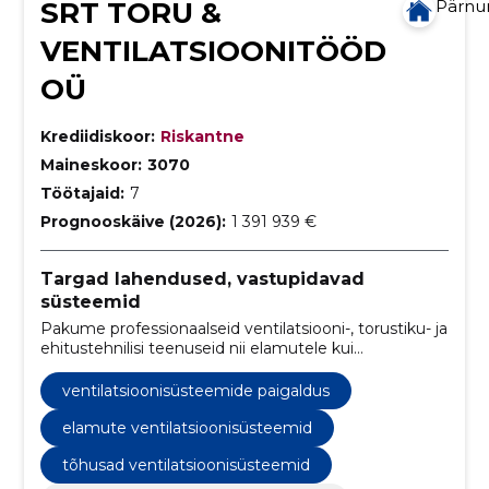
SRT TORU &
Pärn
VENTILATSIOONITÖÖD
OÜ
Krediidiskoor:
Riskantne
Maineskoor:
3070
Töötajaid:
7
Prognooskäive (2026):
1 391 939 €
Targad lahendused, vastupidavad
süsteemid
Pakume professionaalseid ventilatsiooni-, torustiku- ja
ehitustehnilisi teenuseid nii elamutele kui
äriklientidele.
ventilatsioonisüsteemide paigaldus
elamute ventilatsioonisüsteemid
tõhusad ventilatsioonisüsteemid