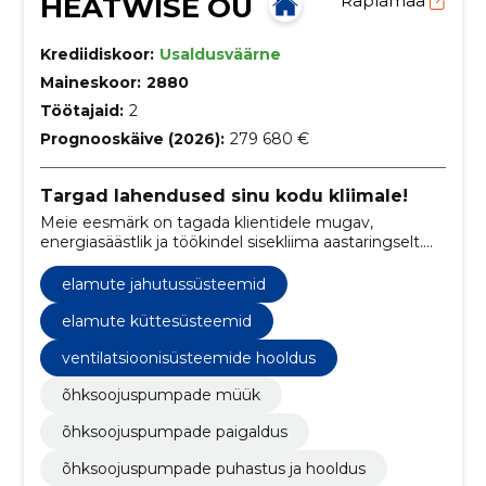
HEATWISE OÜ
Raplamaa
Krediidiskoor:
Usaldusväärne
Maineskoor:
2880
Töötajaid:
2
Prognooskäive (2026):
279 680 €
Targad lahendused sinu kodu kliimale!
Meie eesmärk on tagada klientidele mugav,
energiasäästlik ja töökindel sisekliima aastaringselt.
Töötame professionaalselt, läbipaistvalt ja kliendi
vajadustest lähtudes, et pakkuda lahendusi, mis
elamute jahutussüsteemid
päriselt kestavad.
elamute küttesüsteemid
ventilatsioonisüsteemide hooldus
õhksoojuspumpade müük
õhksoojuspumpade paigaldus
õhksoojuspumpade puhastus ja hooldus