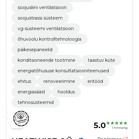
soojusliini ventilatsioon
soojustrassi süsteem
vg-süsteemi ventilatsioon
õhuvoolu kontrolltehnoloogia
päikesepaneelid
konditsioneeride tootmine
taastuv küte
energiatõhususe konsultatsiooniteenused
ehitus
renoveerimine
eritööd
energiasääst
hooldus
tehnosüsteemid
5.0
1 hinnang