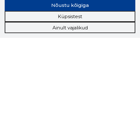
Nõustu kõigiga
Küpsistest
Ainult vajalikud
Storybook
Chrome laiendus
Storybooki laiendus ütleb Sulle, mis firma
veebilehel Sa parajasti viibid ja kui usaldusväärne
see firma täna on.
LAADI LAIENDUS ALLA
Näed helistaja tausta!
Storybooki Äpp toob
Sinuni
OTSEKONTAKTID
400 000 Eesti