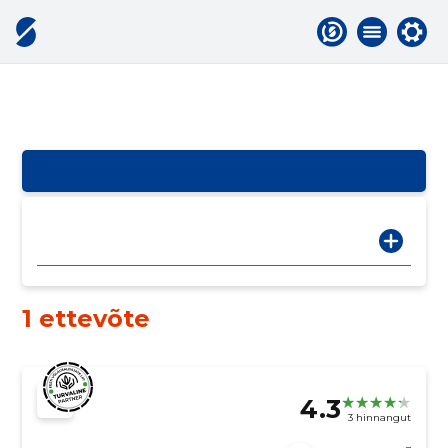
1 ettevõte
4.3
3 hinnangut