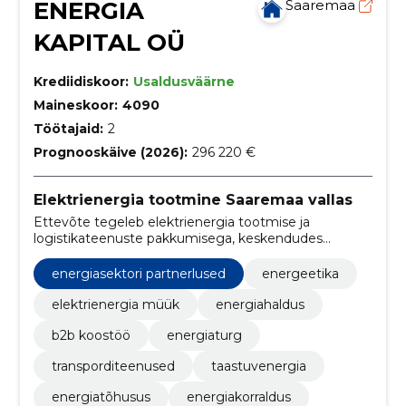
ENERGIA
Saaremaa
KAPITAL OÜ
Krediidiskoor:
Usaldusväärne
Maineskoor:
4090
Töötajaid:
2
Prognooskäive (2026):
296 220 €
Elektrienergia tootmine Saaremaa vallas
Ettevõte tegeleb elektrienergia tootmise ja
logistikateenuste pakkumisega, keskendudes
taastumatute energiaallikate kasutamisele ja
maanteekaubaveole. Meie eesmärk on pakkuda
energiasektori partnerlused
energeetika
usaldusväärseid energialahendusi ja
transporditeenuseid äriklientidele.
elektrienergia müük
energiahaldus
b2b koostöö
energiaturg
transporditeenused
taastuvenergia
energiatõhusus
energiakorraldus