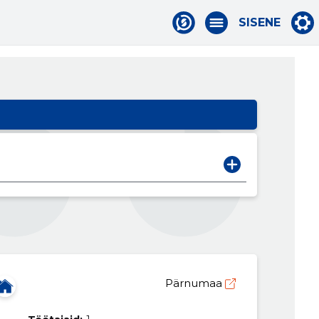
SISENE
Pärnumaa