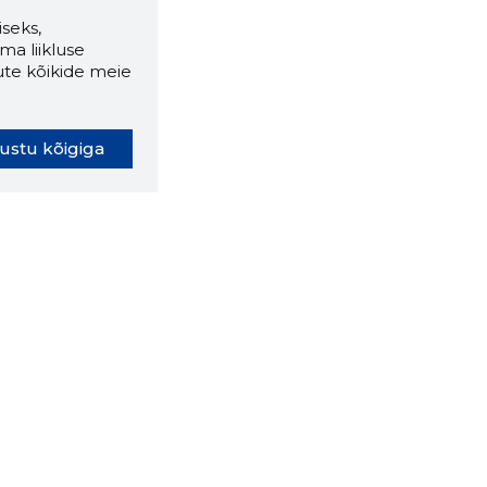
seks,
ma liikluse
ute kõikide meie
ustu kõigiga
oki laiendus ütleb Sulle, mis
eebilehel Sa parajasti viibid ja
ldusväärne see firma täna on.
 LAIENDUS ALLA