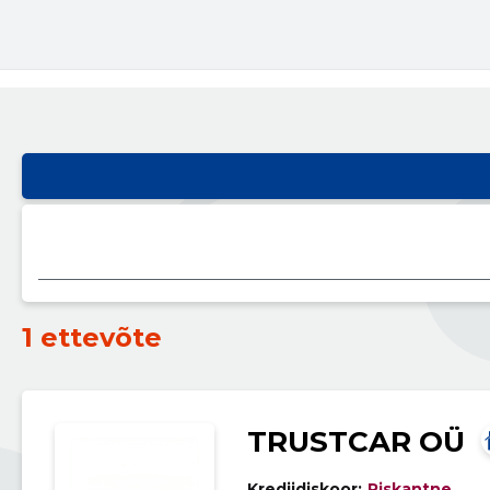
1 ettevõte
TRUSTCAR OÜ
Krediidiskoor:
Riskantne