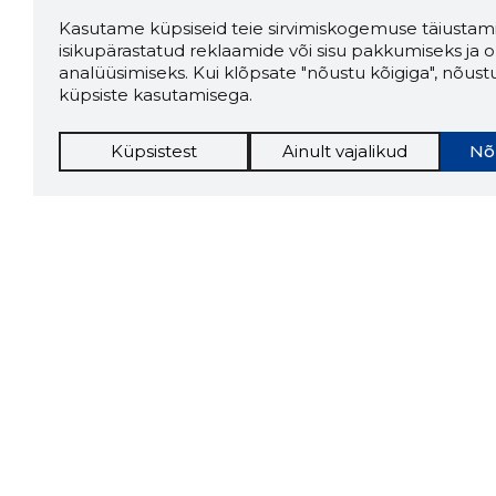
Kasutame küpsiseid teie sirvimiskogemuse täiustami
isikupärastatud reklaamide või sisu pakkumiseks ja o
analüüsimiseks. Kui klõpsate "nõustu kõigiga", nõust
küpsiste kasutamisega.
Küpsistest
Ainult vajalikud
Nõ
Storybo
Storybook
firma v
kui usa
Chrome laiendus
LAADI