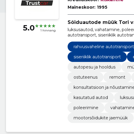
Maineskoor:
1995
Sõiduautode müük Tori va
5.0
luksusautod, vahatamine, poleerim
1 hinnang
autotransport, siseriiklik autot
autotransport, Sõiduautod
rahvusvaheline autotransport
siseriiklik autotransport
autopesu ja hooldus
mü
ostuteenus
remont
konsultatsioon ja nõustamin
kasutatud autod
luksus
poleerimine
vahatamin
mootorsõidukite jaemüük