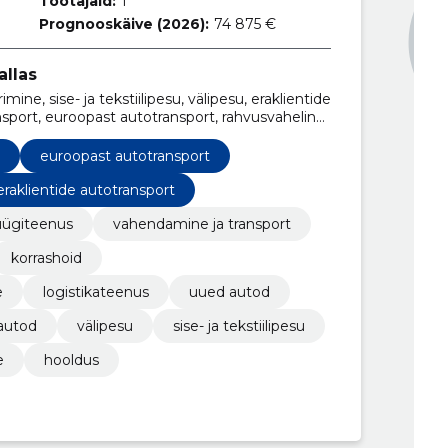
Töötajaid:
1
Prognooskäive (2026):
74 875 €
llas
ine, sise- ja tekstiilipesu, välipesu, eraklientide
ransport, euroopast autotransport, rahvusvaheline
euroopast autotransport
eraklientide autotransport
ügiteenus
vahendamine ja transport
korrashoid
e
logistikateenus
uued autod
autod
välipesu
sise- ja tekstiilipesu
e
hooldus