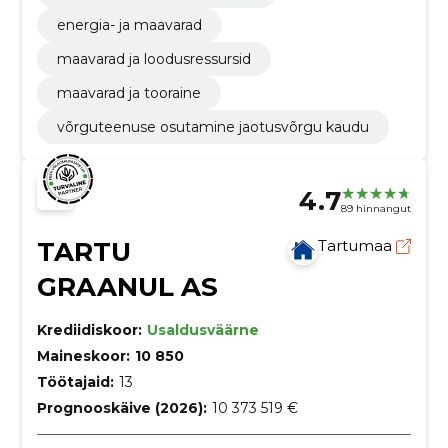
energia- ja maavarad
maavarad ja loodusressursid
maavarad ja tooraine
võrguteenuse osutamine jaotusvõrgu kaudu
4.7
89 hinnangut
TARTU
Tartumaa
GRAANUL AS
Krediidiskoor:
Usaldusväärne
Maineskoor:
10 850
Töötajaid:
13
Prognooskäive (2026):
10 373 519 €