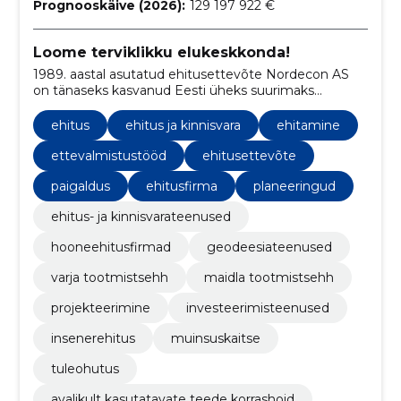
Prognooskäive (2026):
129 197 922 €
Loome terviklikku elukeskkonda!
1989. aastal asutatud ehitusettevõte Nordecon AS
on tänaseks kasvanud Eesti üheks suurimaks
ehituskontserniks.
ehitus
ehitus ja kinnisvara
ehitamine
ettevalmistustööd
ehitusettevõte
paigaldus
ehitusfirma
planeeringud
ehitus- ja kinnisvarateenused
hooneehitusfirmad
geodeesiateenused
varja tootmistsehh
maidla tootmistsehh
projekteerimine
investeerimisteenused
insenerehitus
muinsuskaitse
tuleohutus
avalikult kasutatavate teede korrashoid