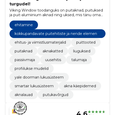
turgudel!
Viking Window toodanguks on puitaknad, puituksed
ja puit-alumiinium aknad ning uksed, mis tänu oma
kvaliteetsele materjalile on kauakestvad ja säästlikud.
ehitamine
kokkupandavate puitehitiste ja nende elementi
de tootmine
ehitus- ja viimistlusmaterjalid
puittooted
puitaknad
aknakatted
liuguksed
passiivmaja
uusehitis
talumaja
profiilukse mudelid
yale doorman lukusüsteem
smartair lukusüsteem
akna käepidemed
aknalauad
putukavõrgud
4.6