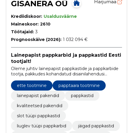
GISANERA OÜ
Harjumaa
Krediidiskoor:
Usaldusväärne
Maineskoor:
2610
Töötajaid:
3
Prognooskäive (2026):
1 032 094 €
Lainepapist pappkarbid ja pappkastid Eesti
tootjalt!
Oleme juhtiv lainepapist pappkastide ja pappkarbide
tootja, pakkudes kohandatud disainilahendusi
vastavalt klientide vajadustele.
ette tootmine
papptaara tootmine
lainepapist pakendid
pappkastid
kvaliteetsed pakendid
slot tüüpi pappkastid
liuglev tüüpi pappkarbid
jäigad pappkastid