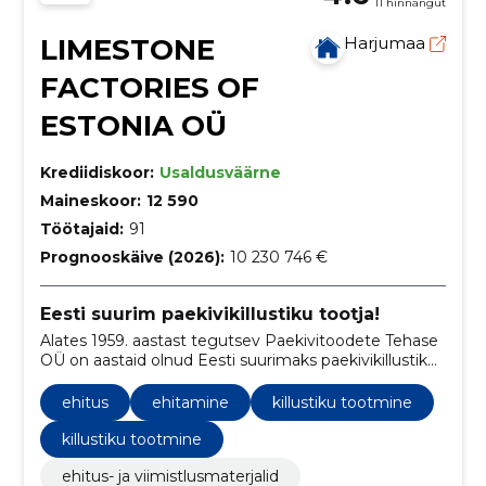
11 hinnangut
LIMESTONE
Harjumaa
FACTORIES OF
ESTONIA OÜ
Krediidiskoor:
Usaldusväärne
Maineskoor:
12 590
Töötajaid:
91
Prognooskäive (2026):
10 230 746 €
Eesti suurim paekivikillustiku tootja!
Alates 1959. aastast tegutsev Paekivitoodete Tehase
OÜ on aastaid olnud Eesti suurimaks paekivikillustiku
tootjaks.
ehitus
ehitamine
killustiku tootmine
killustiku tootmine
ehitus- ja viimistlusmaterjalid