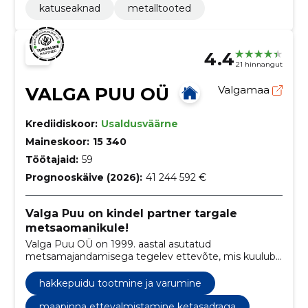
katuseaknad
metalltooted
4.4
21 hinnangut
VALGA PUU OÜ
Valgamaa
Krediidiskoor:
Usaldusväärne
Maineskoor:
15 340
Töötajaid:
59
Prognooskäive (2026):
41 244 592 €
Valga Puu on kindel partner targale
metsaomanikule!
Valga Puu OÜ on 1999. aastal asutatud
metsamajandamisega tegelev ettevõte, mis kuulub
metsanduskontserni Graanul Mets.
hakkepuidu tootmine ja varumine
maapinna ettevalmistamine ketasadraga