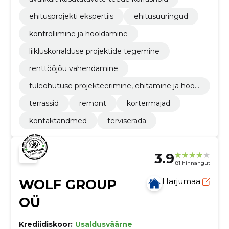
ehitusprojekti ekspertiis
ehitusuuringud
kontrollimine ja hooldamine
liikluskorralduse projektide tegemine
renttööjõu vahendamine
tuleohutuse projekteerimine, ehitamine ja hool
damine
terrassid
remont
kortermajad
kontaktandmed
terviserada
3.9
81 hinnangut
WOLF GROUP
Harjumaa
OÜ
Krediidiskoor:
Usaldusväärne