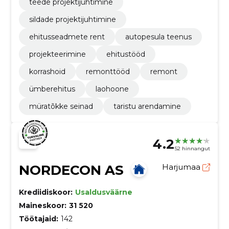
teede projektijuhtimine
sildade projektijuhtimine
ehitusseadmete rent
autopesula teenus
projekteerimine
ehitustööd
korrashoid
remonttööd
remont
ümberehitus
laohoone
müratõkke seinad
taristu arendamine
4.2
52 hinnangut
NORDECON AS
Harjumaa
Krediidiskoor:
Usaldusväärne
Maineskoor:
31 520
Töötajaid:
142