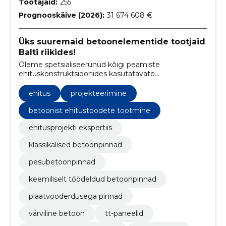
Töötajaid:
255
Prognooskäive (2026):
31 674 608 €
Üks suuremaid betoonelementide tootjaid
Balti riikides!
Oleme spetsialiseerunud kõigi peamiste
ehituskonstruktsioonides kasutatavate
betoonelementide tootmisele, pakkudes tipptasemel
lahendusi ehitusprojektidele Baltimaades ja
ehitus
projekteerimine
Skandinaavias.
betoonist ehitustoodete tootmine
ehitusprojekti ekspertiis
klassikalised betoonpinnad
pesubetoonpinnad
keemiliselt töödeldud betoonpinnad
plaatvooderdusega pinnad
värviline betoon
tt-paneelid