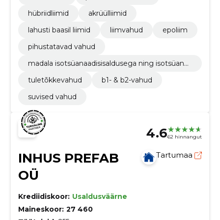
hübriidliimid
akrüülliimid
lahusti baasil liimid
liimvahud
epoliim
pihustatavad vahud
madala isotsüanaadisisaldusega ning isotsüanaa
divabad vahud
tuletõkkevahud
b1- & b2-vahud
suvised vahud
4.6
62 hinnangut
INHUS PREFAB
Tartumaa
OÜ
Krediidiskoor:
Usaldusväärne
Maineskoor:
27 460