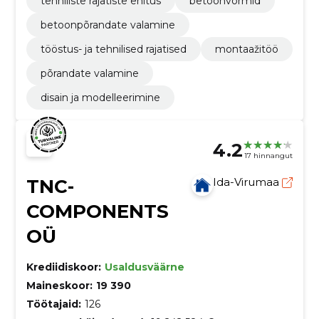
tehniliste rajatiste ehitus
betoonvormid
betoonpõrandate valamine
tööstus- ja tehnilised rajatised
montaažitöö
põrandate valamine
disain ja modelleerimine
4.2
17 hinnangut
TNC-
Ida-Virumaa
COMPONENTS
OÜ
Krediidiskoor:
Usaldusväärne
Maineskoor:
19 390
Töötajaid:
126