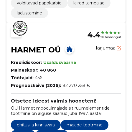
volditavad pappkarbid
kiired tarneajad
ladustamine
4.4
70 hinnangut
HARMET OÜ
Harjumaa
Krediidiskoor:
Usaldusväärne
Maineskoor:
40 860
Töötajaid:
456
Prognooskäive (2026):
82 270 258 €
Otsetee ideest valmis hooneteni!
OÜ Harmet moodulmajade s.t ruumelementide
tootmine on alguse saanud juba 1997. aastal.
ehitus ja kinnisvara
majade tootmine