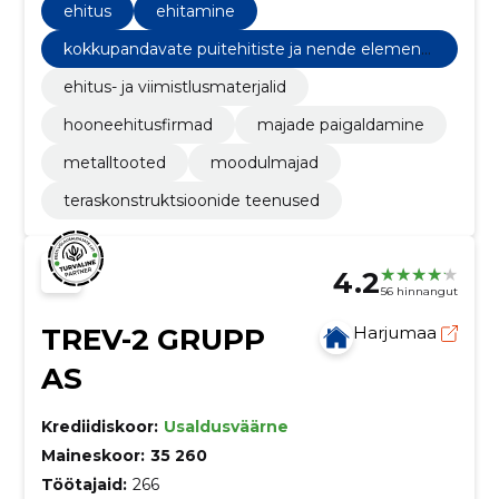
ehitus
ehitamine
kokkupandavate puitehitiste ja nende elementi
de tootmine
ehitus- ja viimistlusmaterjalid
hooneehitusfirmad
majade paigaldamine
metalltooted
moodulmajad
teraskonstruktsioonide teenused
4.2
56 hinnangut
TREV-2 GRUPP
Harjumaa
AS
Krediidiskoor:
Usaldusväärne
Maineskoor:
35 260
Töötajaid:
266