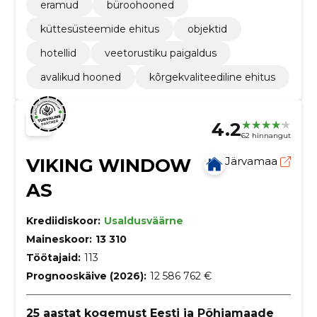
eramud
büroohooned
küttesüsteemide ehitus
objektid
hotellid
veetorustiku paigaldus
avalikud hooned
kõrgekvaliteediline ehitus
4.2
62 hinnangut
VIKING WINDOW
Järvamaa
AS
Krediidiskoor:
Usaldusväärne
Maineskoor:
13 310
Töötajaid:
113
Prognooskäive (2026):
12 586 762 €
25 aastat kogemust Eesti ja Põhjamaade