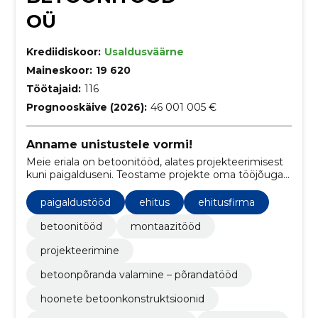
OÜ
Krediidiskoor:
Usaldusväärne
Maineskoor:
19 620
Töötajaid:
116
Prognooskäive (2026):
46 001 005 €
Anname unistustele vormi!
Meie eriala on betoonitööd, alates projekteerimisest
kuni paigalduseni. Teostame projekte oma tööjõuga
tuginedes aastatepikkusele erialasele kompetentsile
ning kogemusele.
paigaldustööd
ehitus
ehitusfirma
betoonitööd
montaazitööd
projekteerimine
betoonpõranda valamine – põrandatööd
hoonete betoonkonstruktsioonid