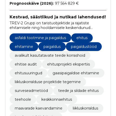
Prognooskäive (2026):
97 564 829 €
Kestvad, säästlikud ja nutikad lahendused!
TREV-2 Grupp on taristuobjektide ja rajatiste
ehitamisele ning hooldamisele keskendunud
ettevõte.
asfaldi tootmine ja paigaldus
ehitus
ehitamine
paigaldus
paigaldustööd
avalikult kasutatavate teede korrashoid
ehitise audit
ehitusprojekti ekspertiis
ehitusuuringud
gaasipaigaldise ehitamine
liikluskorralduse projektide tegemine
surveseadmetööd
teede ja sildade ehitus
teehoole
keskkonnaehitus
maavarade kaevandamine
liikluskorraldus