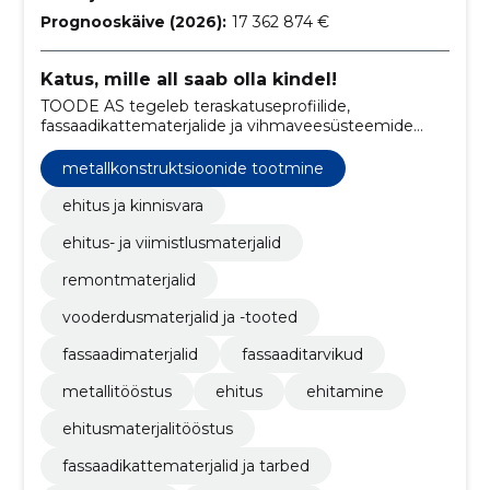
Prognooskäive (2026):
17 362 874 €
Katus, mille all saab olla kindel!
TOODE AS tegeleb teraskatuseprofiilide,
fassaadikattematerjalide ja vihmaveesüsteemide
tootmise ja paigaldamisega.
metallkonstruktsioonide tootmine
ehitus ja kinnisvara
ehitus- ja viimistlusmaterjalid
remontmaterjalid
vooderdusmaterjalid ja -tooted
fassaadimaterjalid
fassaaditarvikud
metallitööstus
ehitus
ehitamine
ehitusmaterjalitööstus
fassaadikattematerjalid ja tarbed