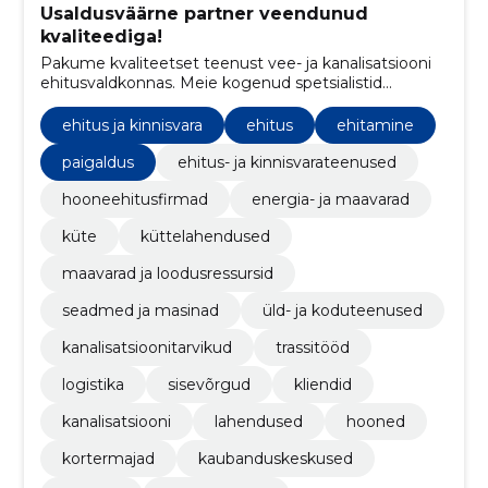
Usaldusväärne partner veendunud
kvaliteediga!
Pakume kvaliteetset teenust vee- ja kanalisatsiooni
ehitusvaldkonnas. Meie kogenud spetsialistid
tagavad kiire ja tõhusa projekteerimise ning
paigalduse, mis vastab alati kõrgeimatele nõuetele.
ehitus ja kinnisvara
ehitus
ehitamine
paigaldus
ehitus- ja kinnisvarateenused
hooneehitusfirmad
energia- ja maavarad
küte
küttelahendused
maavarad ja loodusressursid
seadmed ja masinad
üld- ja koduteenused
kanalisatsioonitarvikud
trassitööd
logistika
sisevõrgud
kliendid
kanalisatsiooni
lahendused
hooned
kortermajad
kaubanduskeskused