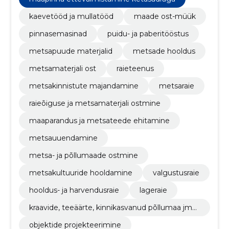
kaevetööd ja mullatööd
maade ost-müük
pinnasemasinad
puidu- ja paberitööstus
metsapuude materjalid
metsade hooldus
metsamaterjali ost
raieteenus
metsakinnistute majandamine
metsaraie
raieõiguse ja metsamaterjali ostmine
maaparandus ja metsateede ehitamine
metsauuendamine
metsa- ja põllumaade ostmine
metsakultuuride hooldamine
valgustusraie
hooldus- ja harvendusraie
lageraie
kraavide, teeäärte, kinnikasvanud põllumaa jms
puhastamine hakkepuidu tootmise eesmärgil
objektide projekteerimine