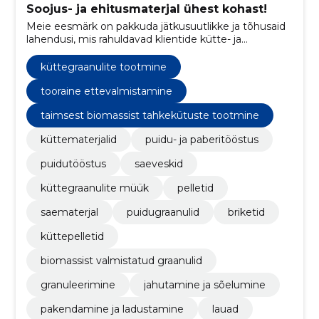
Soojus- ja ehitusmaterjal ühest kohast!
Meie eesmärk on pakkuda jätkusuutlikke ja tõhusaid
lahendusi, mis rahuldavad klientide kütte- ja
ehitusmaterjalide vajadusi.
küttegraanulite tootmine
tooraine ettevalmistamine
taimsest biomassist tahkekütuste tootmine
küttematerjalid
puidu- ja paberitööstus
puidutööstus
saeveskid
küttegraanulite müük
pelletid
saematerjal
puidugraanulid
briketid
küttepelletid
biomassist valmistatud graanulid
granuleerimine
jahutamine ja sõelumine
pakendamine ja ladustamine
lauad