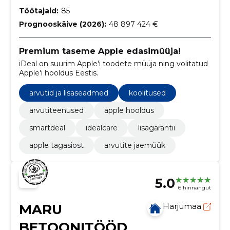
Töötajaid:
85
Prognooskäive (2026):
48 897 424 €
Premium taseme Apple edasimüüja!
iDeal on suurim Apple'i toodete müüja ning volitatud
Apple'i hooldus Eestis.
arvutid ja lisaseadmed
koolitused
arvutiteenused
apple hooldus
smartdeal
idealcare
lisagarantii
apple tagasiost
arvutite jaemüük
5.0
6 hinnangut
MARU
Harjumaa
BETOONITÖÖD