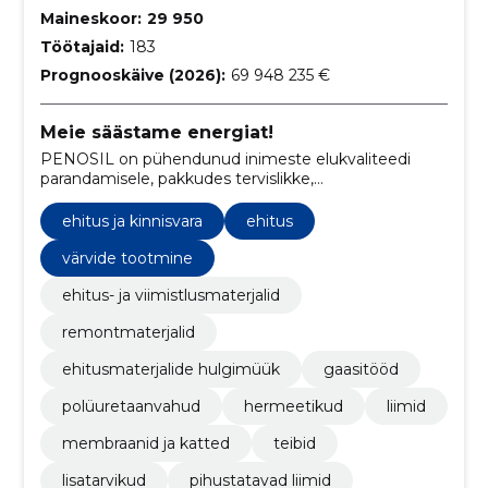
Maineskoor:
29 950
Töötajaid:
183
Prognooskäive (2026):
69 948 235 €
Meie säästame energiat!
PENOSIL on pühendunud inimeste elukvaliteedi
parandamisele, pakkudes tervislikke,
energiasäästlikke ja keskkonnasõbralikke
ehituslahendusi.
ehitus ja kinnisvara
ehitus
värvide tootmine
ehitus- ja viimistlusmaterjalid
remontmaterjalid
ehitusmaterjalide hulgimüük
gaasitööd
polüuretaanvahud
hermeetikud
liimid
membraanid ja katted
teibid
lisatarvikud
pihustatavad liimid