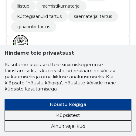
liistud
raamistikumaterjal
küttegraanulid tartus
saematerjal tartus
graanulid tartus
4.5
16 hinnangut
Hindame teie privaatsust
DANPOWER
Võrumaa
Kasutame küpsiseid teie sirvimiskogemuse
täiustamiseks, isikupärastatud reklaamide või sisu
EESTI AS
pakkumiseks ja oma liikluse analüüsimiseks. Kui
klõpsate "nõustu kõigiga", nõustute kõikide meie
Krediidiskoor:
Usaldusväärne
küpsiste kasutamisega.
Maineskoor:
10 200
Töötajaid:
42
Nõustu kõigiga
Prognooskäive (2026):
8 728 335 €
Küpsistest
Ainult vajalikud
Väärtustame keskkonnasõbralikku
soojatootmist!