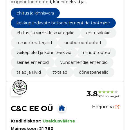
pingebetoontooted, kõnniteekivid ja
betoonmüürikivid.
ehitus ja kinnisvara
kokkupandavate betoonelementide tootmine
ehitus- ja viimistlusmaterjalid
ehitusplokid
remontmaterjalid
raudbetoontooted
väikeplokid ja kõnniteekivid
muud tooted
seinaelemendid
vundamendielemendid
talad ja riivid
tt-talad
õõnespaneelid
3.8
365 hinnangut
C&C EE OÜ
Harjumaa
Krediidiskoor:
Usaldusväärne
Maineskoor:
21 760