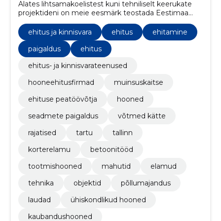
Alates lihtsamakoelistest kuni tehniliselt keerukate
projektideni on meie eesmärk teostada Eestimaa
pinnal kestvaid lahendusi. Kogu projektitsükli vältel
toimub tihe koostöö tellijaga. Selline lähenemine
ehitus ja kinnisvara
ehitus
ehitamine
eeldab meie meeskonnalt laitmatut kompetentsi
erinevates ehitusvaldkondades.
paigaldus
ehitus
ehitus- ja kinnisvarateenused
hooneehitusfirmad
muinsuskaitse
ehituse peatöövõtja
hooned
seadmete paigaldus
võtmed kätte
rajatised
tartu
tallinn
korterelamu
betoonitööd
tootmishooned
mahutid
elamud
tehnika
objektid
põllumajandus
laudad
ühiskondlikud hooned
kaubandushooned