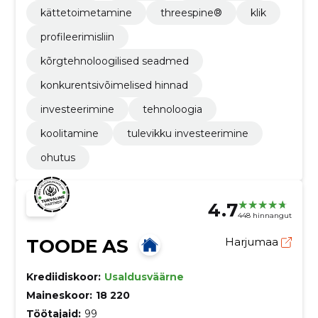
kättetoimetamine
threespine®
klik
profileerimisliin
kõrgtehnoloogilised seadmed
konkurentsivõimelised hinnad
investeerimine
tehnoloogia
koolitamine
tulevikku investeerimine
ohutus
4.7
448 hinnangut
TOODE AS
Harjumaa
Krediidiskoor:
Usaldusväärne
Maineskoor:
18 220
Töötajaid:
99