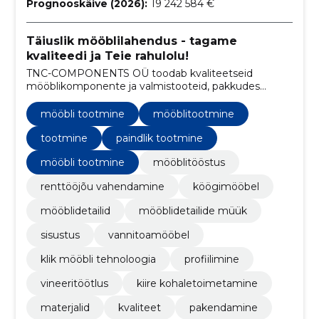
Prognooskäive (2026):
19 242 584 €
Täiuslik mööblilahendus - tagame
kvaliteedi ja Teie rahulolu!
TNC-COMPONENTS OÜ toodab kvaliteetseid
mööblikomponente ja valmistooteid, pakkudes
usaldusväärset tarnet, konkurentsivõimelisi hindu
ning kliendipõhist lähenemist.
mööbli tootmine
mööblitootmine
tootmine
paindlik tootmine
mööbli tootmine
mööblitööstus
renttööjõu vahendamine
köögimööbel
mööblidetailid
mööblidetailide müük
sisustus
vannitoamööbel
klik mööbli tehnoloogia
profiilimine
vineeritöötlus
kiire kohaletoimetamine
materjalid
kvaliteet
pakendamine