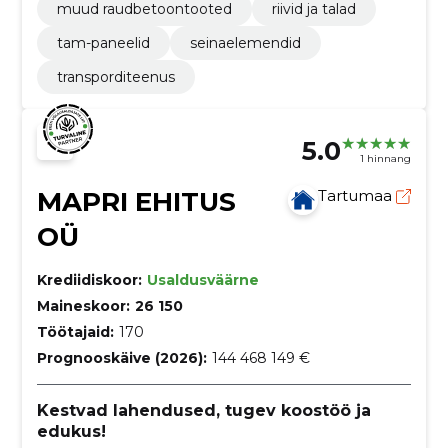
muud raudbetoontooted
riivid ja talad
tam-paneelid
seinaelemendid
transporditeenus
5.0
1 hinnang
MAPRI EHITUS
Tartumaa
OÜ
Krediidiskoor:
Usaldusväärne
Maineskoor:
26 150
Töötajaid:
170
Prognooskäive (2026):
144 468 149 €
Kestvad lahendused, tugev koostöö ja
edukus!