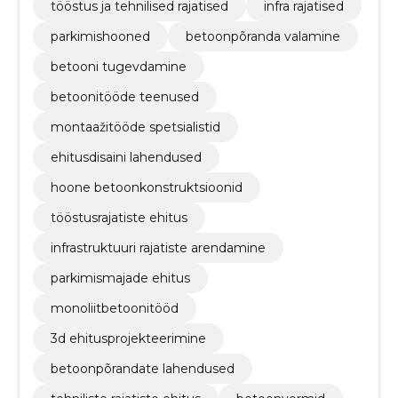
tööstus ja tehnilised rajatised
infra rajatised
parkimishooned
betoonpõranda valamine
betooni tugevdamine
betoonitööde teenused
montaažitööde spetsialistid
ehitusdisaini lahendused
hoone betoonkonstruktsioonid
tööstusrajatiste ehitus
infrastruktuuri rajatiste arendamine
parkimismajade ehitus
monoliitbetoonitööd
3d ehitusprojekteerimine
betoonpõrandate lahendused