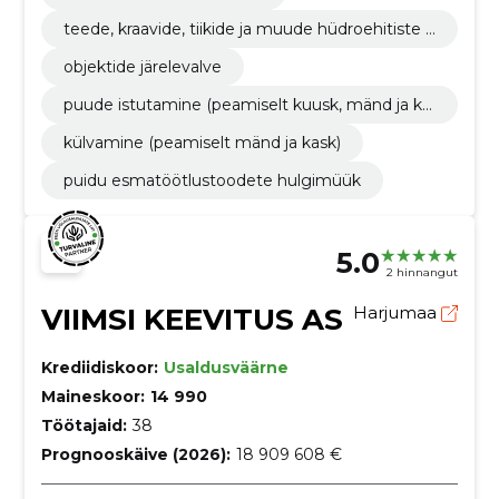
teede, kraavide, tiikide ja muude hüdroehitiste r
ajamine
objektide järelevalve
puude istutamine (peamiselt kuusk, mänd ja ka
sk)
külvamine (peamiselt mänd ja kask)
puidu esmatöötlustoodete hulgimüük
5.0
2 hinnangut
VIIMSI KEEVITUS AS
Harjumaa
Krediidiskoor:
Usaldusväärne
Maineskoor:
14 990
Töötajaid:
38
Prognooskäive (2026):
18 909 608 €