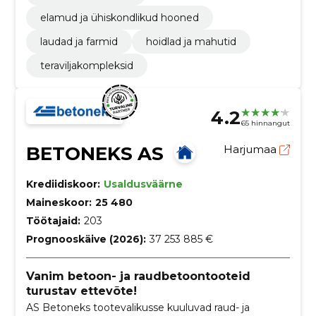
elamud ja ühiskondlikud hooned
laudad ja farmid
hoidlad ja mahutid
teraviljakompleksid
4.2
65 hinnangut
BETONEKS AS
Harjumaa
Krediidiskoor:
Usaldusväärne
Maineskoor:
25 480
Töötajaid:
203
Prognooskäive (2026):
37 253 885 €
Vanim betoon- ja raudbetoontooteid
turustav ettevõte!
AS Betoneks tootevalikusse kuuluvad raud- ja