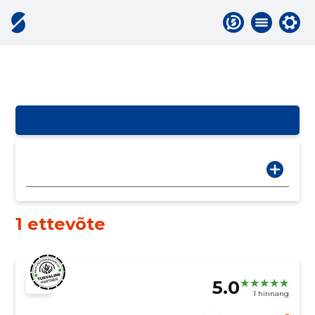
1 ettevõte
5.0
1 hinnang