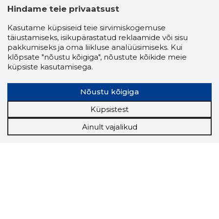
Hindame teie privaatsust
Kasutame küpsiseid teie sirvimiskogemuse
täiustamiseks, isikupärastatud reklaamide või sisu
pakkumiseks ja oma liikluse analüüsimiseks. Kui
klõpsate "nõustu kõigiga", nõustute kõikide meie
küpsiste kasutamisega.
Nõustu kõigiga
Küpsistest
Ainult vajalikud
Storybook
Chrome laiendus