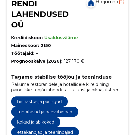
RENDI
Harjumaa
LAHENDUSED
OÜ
Krediidiskoor:
Usaldusväärne
Maineskoor:
2150
Töötajaid:
–
Prognooskäive (2026):
127 170 €
Tagame stabiilse tööjõu ja teeninduse
Pakume restoranidele ja hotellidele kiireid ning
paindlikke tööjõulahendusi — ajutist ja pikaajalist renti,
vahetuste planeerimist ja selget hinnastust.
Vähendame personali puudusest tulenevaid riske ja
hinnastus ja päringud
hoiame teenuse kõrgel tasemel.
tunnitasud ja päevahinnad
kokad ja abikokad
ettekandjad ja teenindajad