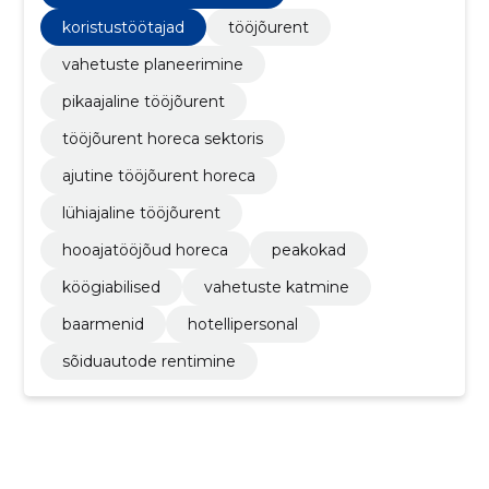
koristustöötajad
tööjõurent
vahetuste planeerimine
pikaajaline tööjõurent
tööjõurent horeca sektoris
ajutine tööjõurent horeca
lühiajaline tööjõurent
hooajatööjõud horeca
peakokad
köögiabilised
vahetuste katmine
baarmenid
hotellipersonal
sõiduautode rentimine