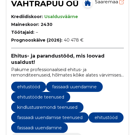
VAHTRAPUU OÜ
Saaremaa
Krediidiskoor:
Usaldusväärne
Maineskoor:
2430
Töötajaid:
–
Prognooskäive (2026):
40 478 €
Ehitus- ja parandustööd, mis loovad
usaldust!
Pakume professionaalseid ehitus- ja
remonditeenuseid, hõlmates kõike alates värvimisest
ja krohvimisest kuni fassaadi uuendamise ja
sanitaartehnika paigaldamiseni.
ehitustööd
fassaadi uuendamine
ehitustööde teenused
kindlustusremondi teenused
fassaadi uuendamise teenused
ehitustööd
fassaadi uuendamine