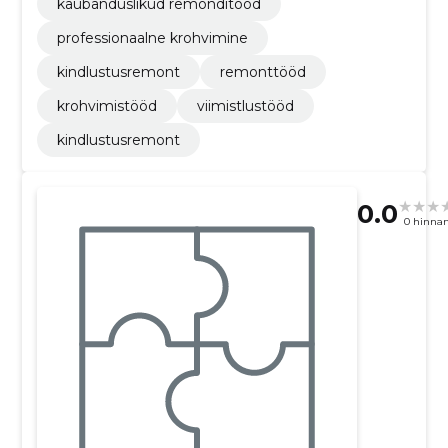
kaubanduslikud remonditööd
professionaalne krohvimine
kindlustusremont
remonttööd
krohvimistööd
viimistlustööd
kindlustusremont
0.0
0 hinna