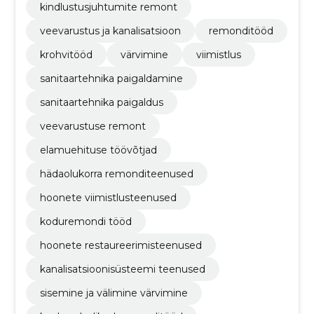
kindlustusjuhtumite remont
veevarustus ja kanalisatsioon
remonditööd
krohvitööd
värvimine
viimistlus
sanitaartehnika paigaldamine
sanitaartehnika paigaldus
veevarustuse remont
elamuehituse töövõtjad
hädaolukorra remonditeenused
hoonete viimistlusteenused
koduremondi tööd
hoonete restaureerimisteenused
kanalisatsioonisüsteemi teenused
sisemine ja välimine värvimine