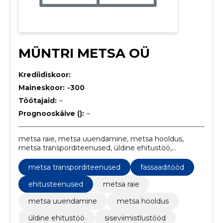
MÜNTRI METSA OÜ
Krediidiskoor:
Maineskoor:
-300
Töötajaid:
–
Prognooskäive ():
–
metsa raie, metsa uuendamine, metsa hooldus,
metsa transporditeenused, üldine ehitustöö,
Siseviimistlustööd, fassaaditööd, katuste ehitus,
Põrandatööd, sanitaartehnilised tööd
metsa transporditeenused
fassaaditööd
ehitusteenused
metsa raie
metsa uuendamine
metsa hooldus
üldine ehitustöö
siseviimistlustööd