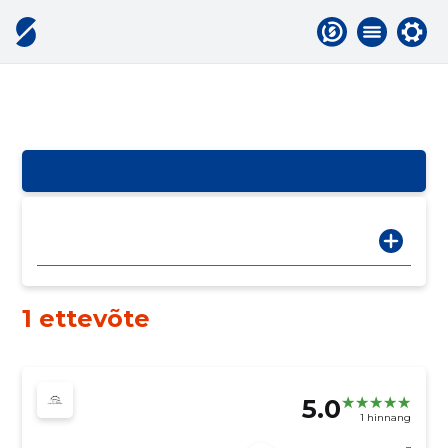
1 ettevõte
5.0
1 hinnang