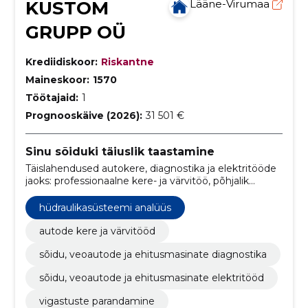
KUSTOM
Lääne-Virumaa
GRUPP OÜ
Krediidiskoor:
Riskantne
Maineskoor:
1570
Töötajaid:
1
Prognooskäive (2026):
31 501 €
Sinu sõiduki täiuslik taastamine
Täislahendused autokere, diagnostika ja elektritööde
jaoks: professionaalne kere- ja värvitöö, põhjalik
diagnostika sõidu-, veo- ja ehitusmasinatele ning kiire
ja usaldusväärne elektritöö. Tagame ohutuse,
hüdraulikasüsteemi analüüs
vastupidavuse ja laitmatu välimuse.
autode kere ja värvitööd
sõidu, veoautode ja ehitusmasinate diagnostika
sõidu, veoautode ja ehitusmasinate elektritööd
vigastuste parandamine