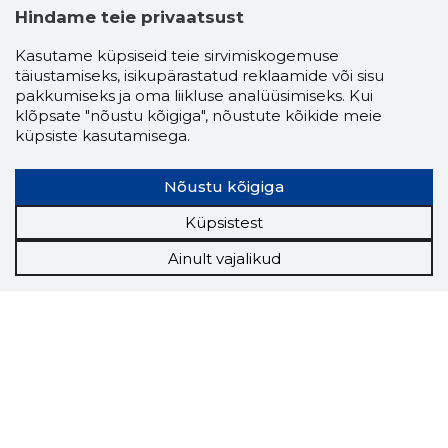
Hindame teie privaatsust
Kasutame küpsiseid teie sirvimiskogemuse
täiustamiseks, isikupärastatud reklaamide või sisu
pakkumiseks ja oma liikluse analüüsimiseks. Kui
klõpsate "nõustu kõigiga", nõustute kõikide meie
küpsiste kasutamisega.
Nõustu kõigiga
Küpsistest
Ainult vajalikud
Storybook
Chrome laiendus