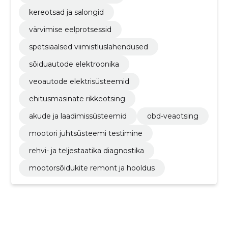
kereotsad ja salongid
värvimise eelprotsessid
spetsiaalsed viimistluslahendused
sõiduautode elektroonika
veoautode elektrisüsteemid
ehitusmasinate rikkeotsing
akude ja laadimissüsteemid
obd-veaotsing
mootori juhtsüsteemi testimine
rehvi- ja teljestaatika diagnostika
mootorsõidukite remont ja hooldus