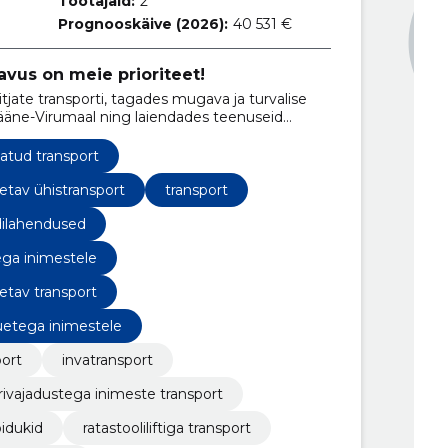
Töötajaid:
2
Prognooskäive (2026):
40 531 €
avus on meie prioriteet!
itjate transporti, tagades mugava ja turvalise
Lääne-Virumaal ning laiendades teenuseid
le kogu Eesti.
atud transport
etav ühistransport
transport
dilahendused
ega inimestele
etav transport
uetega inimestele
port
invatransport
rivajadustega inimeste transport
õidukid
ratastooliliftiga transport