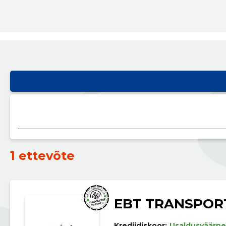
1 ettevõte
EBT TRANSPOR
Krediidiskoor:
Usaldusväärne