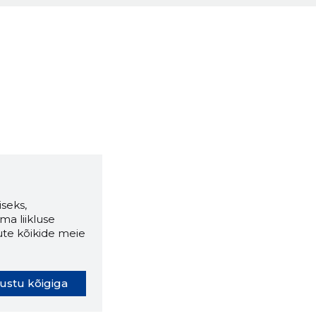
seks,
ma liikluse
ute kõikide meie
ustu kõigiga