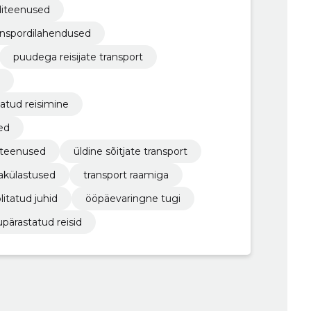
diteenused
anspordilahendused
puudega reisijate transport
atud reisimine
ed
iteenused
üldine sõitjate transport
lakülastused
transport raamiga
litatud juhid
ööpäevaringne tugi
upärastatud reisid