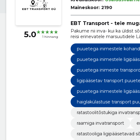
Maineskoor:
2190
EBT Transport - teie mug
Pakume nii inva- kui ka üldist sõ
5.0
reisi erinevatele marsuutidele 
1 hinnang
vastavalt klientide vajadustele ü
puuetega inimestele kohand
puuetega inimestele ligipääs
puuetega inimeste transpor
ligipääsetav transport puuet
puuetega inimestele ligipääs
haiglakülastuse transport pu
ratastoolitõstukiga invatrans
raamiga invatransport
e
ratastooliga ligipääsetavad s