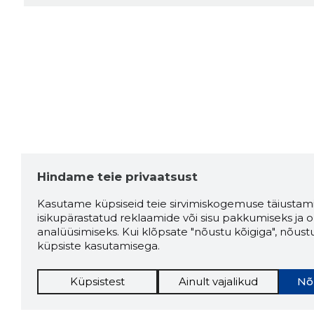
Hindame teie privaatsust
Kasutame küpsiseid teie sirvimiskogemuse täiustami
isikupärastatud reklaamide või sisu pakkumiseks ja o
analüüsimiseks. Kui klõpsate "nõustu kõigiga", nõust
küpsiste kasutamisega.
Küpsistest
Ainult vajalikud
Nõ