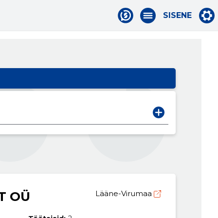
SISENE
T OÜ
Lääne-Virumaa