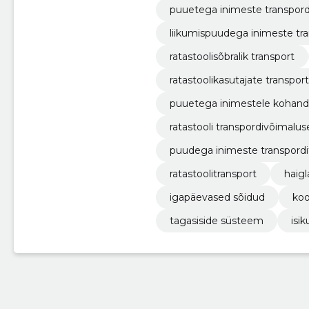
puuetega inimeste transpor
liikumispuudega inimeste tr
ratastoolisõbralik transport
ratastoolikasutajate transport
puuetega inimestele kohand
ratastooli transpordivõimalus
puudega inimeste transpord
ratastoolitransport
haig
igapäevased sõidud
koo
tagasiside süsteem
isik