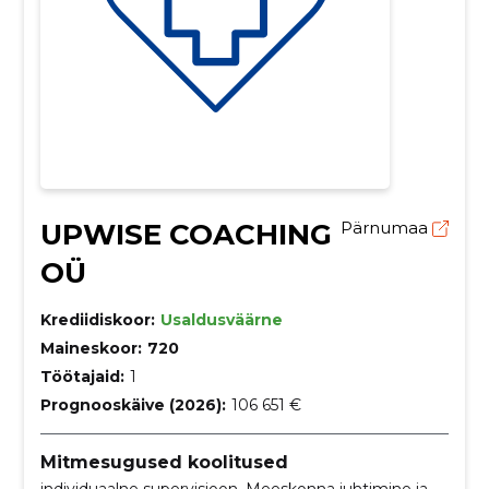
UPWISE COACHING
Pärnumaa
OÜ
Krediidiskoor:
Usaldusväärne
Maineskoor:
720
Töötajaid:
1
Prognooskäive (2026):
106 651 €
Mitmesugused koolitused
individuaalne supervisioon, Meeskonna juhtimine ja