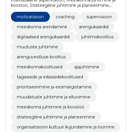
koostöö, Strateegiline juhtimine ja planeerimine,
Organisatsiooni kultuuri kujundamine ja loomine,
individuaalne juhendamine, meeskonna coaching,
motivatsioon
coaching
supervisioon
sisekoolitused, motivatsioon, meeskonna
meistriklass, Muudatuste juhtimine ja elluviimine
meeskonna arendamine
arengukaardid
digitaalsed arengukaardid
juhtimiskoolitus
muutuste juhtimine
arenguvestluse koolitus
meeskonnakoolitused
ajajuhtimine
tagasiside ja edasisidekoolitused
prioritiseerimine ja eesmärgistamine
muudatuste juhtimine ja elluviimine
meeskonna juhtimine ja koostöö
strateegiline juhtimine ja planeerimine
organisatsiooni kultuuri kujundamine ja loomine