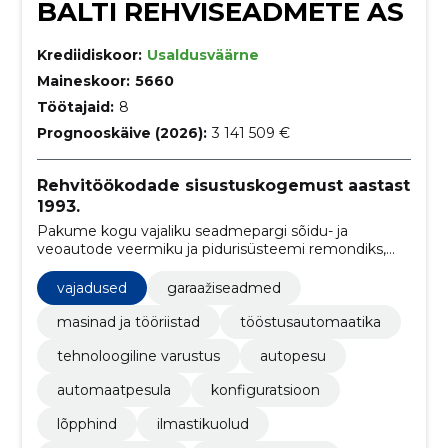
BALTI REHVISEADMETE AS
Krediidiskoor:
Usaldusväärne
Maineskoor:
5660
Töötajaid:
8
Prognooskäive (2026):
3 141 509 €
Rehvitöökodade sisustuskogemust aastast
1993.
Pakume kogu vajaliku seadmepargi sõidu- ja
veoautode veermiku ja pidurisüsteemi remondiks,
rehvitöödeks ning kliimaseadmete ja tulede
hooldamiseks.
vajadused
garaažiseadmed
masinad ja tööriistad
tööstusautomaatika
tehnoloogiline varustus
autopesu
automaatpesula
konfiguratsioon
lõpphind
ilmastikuolud