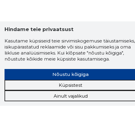
Hindame teie privaatsust
Kasutame küpsiseid teie sirvimiskogemuse täiustamiseks,
isikupärastatud reklaamide või sisu pakkumiseks ja oma
liikluse analüüsimiseks. Kui klõpsate "nõustu kõigiga",
nõustute kõikide meie küpsiste kasutamisega.
Nõustu kõigiga
Küpsistest
Storybook
Chrome laiendus
Ainult vajalikud
Storybooki laiendus ütleb Sulle, mis firma
veebilehel Sa parajasti viibid ja kui usaldusväärne
see firma täna on.
LAADI LAIENDUS ALLA