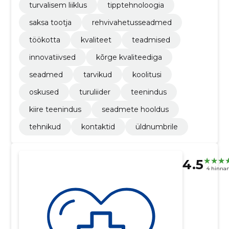
turvalisem liiklus
tipptehnoloogia
saksa tootja
rehvivahetusseadmed
töökotta
kvaliteet
teadmised
innovatiivsed
kõrge kvaliteediga
seadmed
tarvikud
koolitusi
oskused
turuliider
teenindus
kiire teenindus
seadmete hooldus
tehnikud
kontaktid
üldnumbrile
4.5
4 hinna