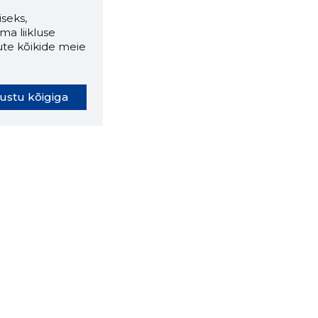
seks,
ma liikluse
ute kõikide meie
ustu kõigiga
oki laiendus ütleb Sulle, mis
eebilehel Sa parajasti viibid ja
ldusväärne see firma täna on.
 LAIENDUS ALLA