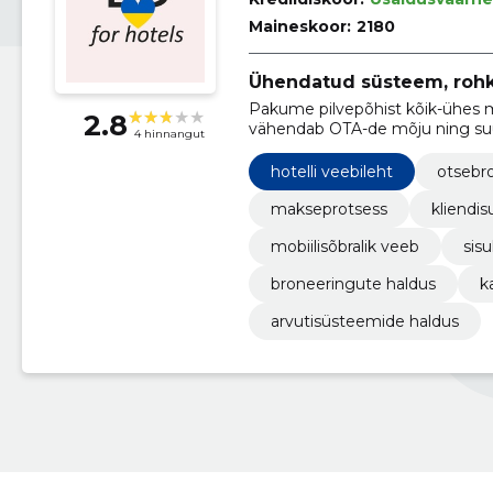
Maineskoor:
2180
Ühendatud süsteem, rohk
Pakume pilvepõhist kõik-ühes m
2.8
vähendab OTA-de mõju ning suu
4 hinnangut
Integratsioonid ja tugi lihtsust
hotelli veebileht
otsebr
makseprotsess
kliendis
mobiilisõbralik veeb
sis
broneeringute haldus
k
arvutisüsteemide haldus