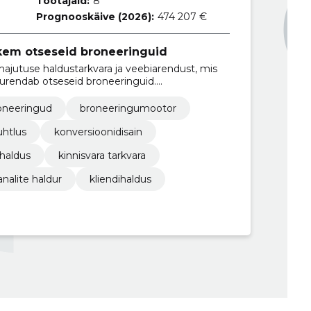
Töötajaid:
8
Prognooskäive (2026):
474 207 €
em otseseid broneeringuid
ajutuse haldustarkvara ja veebiarendust, mis
rendab otseseid broneeringuid.
avad igapäevaoperatsioone.
oneeringud
broneeringumootor
uhtlus
konversioonidisain
uhaldus
kinnisvara tarkvara
analite haldur
kliendihaldus