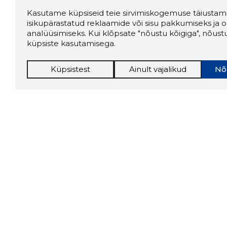
Kasutame küpsiseid teie sirvimiskogemuse täiustami
isikupärastatud reklaamide või sisu pakkumiseks ja o
analüüsimiseks. Kui klõpsate "nõustu kõigiga", nõust
küpsiste kasutamisega.
Küpsistest
Ainult vajalikud
Nõ
Storybo
Storybook
firma v
kui usa
Chrome laiendus
LAADI