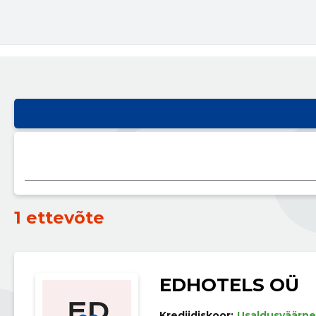
1 ettevõte
EDHOTELS OÜ
Krediidiskoor:
Usaldusväärne