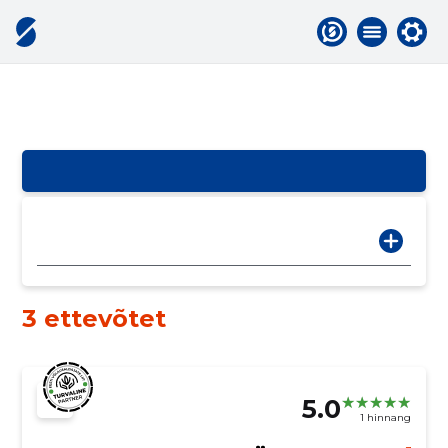
3 ettevõtet
5.0
1 hinnang