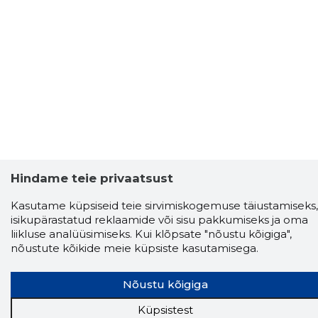
Hindame teie privaatsust
Kasutame küpsiseid teie sirvimiskogemuse täiustamiseks,
isikupärastatud reklaamide või sisu pakkumiseks ja oma
liikluse analüüsimiseks. Kui klõpsate "nõustu kõigiga",
nõustute kõikide meie küpsiste kasutamisega.
Nõustu kõigiga
Storybook
Küpsistest