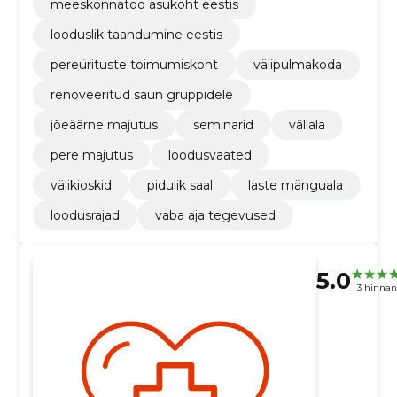
meeskonnatöö asukoht eestis
looduslik taandumine eestis
pereürituste toimumiskoht
välipulmakoda
renoveeritud saun gruppidele
jõeäärne majutus
seminarid
väliala
pere majutus
loodusvaated
välikioskid
pidulik saal
laste mänguala
loodusrajad
vaba aja tegevused
5.0
3 hinna