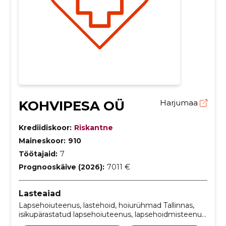
KOHVIPESA OÜ
Harjumaa
Krediidiskoor:
Riskantne
Maineskoor:
910
Töötajaid:
7
Prognooskäive (2026):
7011 €
Lasteaiad
Lapsehoiuteenus, lastehoid, hoiurühmad Tallinnas,
isikupärastatud lapsehoiuteenus, lapsehoidmisteenus
Eestis, lapsehoid Tallinnas, mängupõhine õppimine