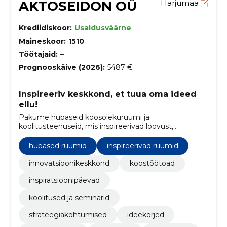
AKTOSEIDON OÜ
Harjumaa
Krediidiskoor:
Usaldusväärne
Maineskoor:
1510
Töötajaid:
–
Prognooskäive (2026):
5487 €
Inspireeriv keskkond, et tuua oma ideed
ellu!
Pakume hubaseid koosolekuruumi ja
koolitusteenuseid, mis inspireerivad loovust,
soodustavad koostööd ning edendavad ettevõtete ja
organisatsioonide arengut.
hubased ruumid
inspireerivad ruumid
innovatsioonikeskkond
koostöötoad
inspiratsioonipäevad
koolitused ja seminarid
strateegiakohtumised
ideekorjed