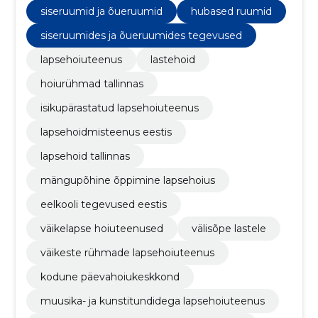
lapsehoius, eelkooli tegevused Eestis, väikelapse
siseruumid ja õueruumid
hubased ruumid
hoiuteenused, välisõpe lastele
siseruumides ja õueruumides tegevused
lapsehoiuteenus
lastehoid
hoiurühmad tallinnas
isikupärastatud lapsehoiuteenus
lapsehoidmisteenus eestis
lapsehoid tallinnas
mängupõhine õppimine lapsehoius
eelkooli tegevused eestis
väikelapse hoiuteenused
välisõpe lastele
väikeste rühmade lapsehoiuteenus
kodune päevahoiukeskkond
muusika- ja kunstitundidega lapsehoiuteenus