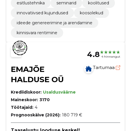
esitlustehnika
seminarid
koolitused
innovatiivsed kujundused
koosolekud
ideede genereerimine ja arendamine
kinnisvara rentimine
4.8
4 hinnangut
EMAJÕE
Tartumaa
HALDUSE OÜ
Krediidiskoor:
Usaldusväärne
Maineskoor:
3170
Töötajaid:
4
Prognooskäive (2026):
180 719 €
Taaselustu looduse keskel!