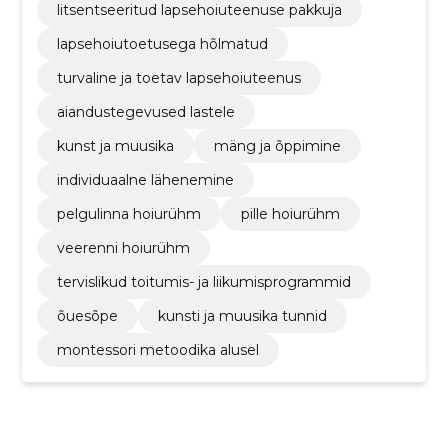
litsentseeritud lapsehoiuteenuse pakkuja
lapsehoiutoetusega hõlmatud
turvaline ja toetav lapsehoiuteenus
aiandustegevused lastele
kunst ja muusika
mäng ja õppimine
individuaalne lähenemine
pelgulinna hoiurühm
pille hoiurühm
veerenni hoiurühm
tervislikud toitumis- ja liikumisprogrammid
õuesõpe
kunsti ja muusika tunnid
montessori metoodika alusel