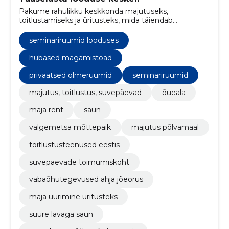
Pakume rahulikku keskkonda majutuseks,
toitlustamiseks ja üritusteks, mida täiendab
traditsiooniline Eesti saunakogemus.
seminariruumid looduses
hubased magamistoad
privaatsed olmeruumid
seminariruumid
majutus, toitlustus, suvepäevad
õueala
maja rent
saun
valgemetsa mõttepaik
majutus põlvamaal
toitlustusteenused eestis
suvepäevade toimumiskoht
vabaõhutegevused ahja jõeorus
maja üürimine üritusteks
suure lavaga saun