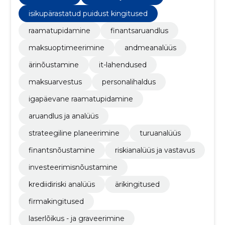
keskmise suurusega ettevõtetele, ning samal ajal
arendame brändi Pisikink.ee alt personaalseid ja
isikupärastatud puidust kingitused
tehnoloogiapõhiseid kingitusi, sisustustooteid ja
raamatupidamine
finantsaruandlus
eritellimuslahendusi.
maksuoptimeerimine
andmeanalüüs
ärinõustamine
it-lahendused
maksuarvestus
personalihaldus
igapäevane raamatupidamine
aruandlus ja analüüs
strateegiline planeerimine
turuanalüüs
finantsnõustamine
riskianalüüs ja vastavus
investeerimisnõustamine
krediidiriski analüüs
ärikingitused
firmakingitused
laserlõikus - ja graveerimine