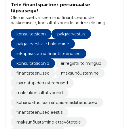
Teie finantspartner personaalse
täpsusega!
Oleme spetsialiseerunud finantsteenuste
pakkumisele, konsultatsioonide andmisele ning
maksualasele nõustamisele.
konsultatsioon
palgaarvestus
palgaarvestuse haldamine
isikupärastatud finantsteenused
konsultatsioonid
äriregistri toimingud
finantsteenused
maksunõustamine
raamatupidamisteenused
maksukonsultatsioonid
kohandatud raamatupidamislahendused
finantsteenused eestis
maksunõustamine ettevõtetele