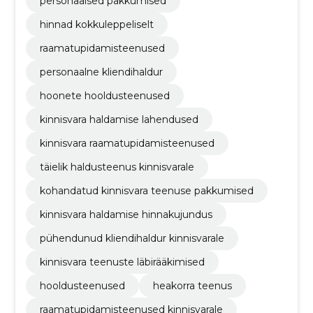
personaalsed pakkumised
hinnad kokkuleppeliselt
raamatupidamisteenused
personaalne kliendihaldur
hoonete hooldusteenused
kinnisvara haldamise lahendused
kinnisvara raamatupidamisteenused
täielik haldusteenus kinnisvarale
kohandatud kinnisvara teenuse pakkumised
kinnisvara haldamise hinnakujundus
pühendunud kliendihaldur kinnisvarale
kinnisvara teenuste läbirääkimised
hooldusteenused
heakorra teenus
raamatupidamisteenused kinnisvarale