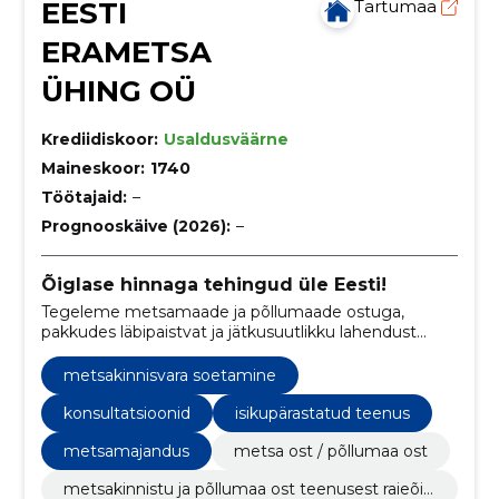
EESTI
Tartumaa
ERAMETSA
ÜHING OÜ
Krediidiskoor:
Usaldusväärne
Maineskoor:
1740
Töötajaid:
–
Prognooskäive (2026):
–
Õiglase hinnaga tehingud üle Eesti!
Tegeleme metsamaade ja põllumaade ostuga,
pakkudes läbipaistvat ja jätkusuutlikku lahendust
maatehingutes.
metsakinnisvara soetamine
konsultatsioonid
isikupärastatud teenus
metsamajandus
metsa ost / põllumaa ost
metsakinnistu ja põllumaa ost teenusest raieõig