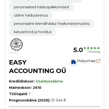
personaalsed halduspakkumised
üldine haldusteenus
personaalne kliendihaldur heakorrateenustes
katusetööd ja hooldus
5.0
1 hinnang
EASY
Harjumaa
ACCOUNTING OÜ
Krediidiskoor:
Usaldusväärne
Maineskoor:
2610
Töötajaid:
1
Prognooskäive (2026):
51 044 €