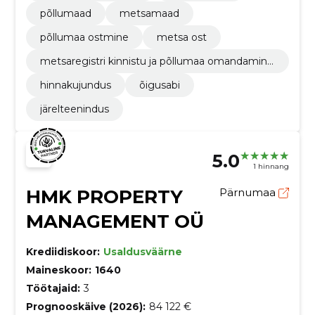
põllumaad
metsamaad
põllumaa ostmine
metsa ost
metsaregistri kinnistu ja põllumaa omandamine
teenuse üleandmisel raiumisõigusest
hinnakujundus
õigusabi
järelteenindus
5.0
1 hinnang
HMK PROPERTY
Pärnumaa
MANAGEMENT OÜ
Krediidiskoor:
Usaldusväärne
Maineskoor:
1640
Töötajaid:
3
Prognooskäive (2026):
84 122 €