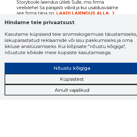
Storybooki laiendus ütleb Sulle, mis firma
veebilehel Sa parajasti viibid ja kui usaldusväärne
see firma täna on.
LAADI LAIENDUS ALLA
Hindame teie privaatsust
Kasutame küpsiseid teie sirvimiskogemuse täiustamiseks,
isikupärastatud reklaamide või sisu pakkumiseks ja oma
Näed helistaja tausta!
Storybooki Äpp toob
liikluse analüüsimiseks. Kui klõpsate "nõustu kõigiga",
Sinuni
OTSEKONTAKTID
400 000 Eesti
ettevõtte ja isikute kohta (juhid, ametnikud).
nõustute kõikide meie küpsiste kasutamisega.
Andmed on rikastatud maksevõime ja
finantsinfoga.
Nõustu kõigiga
Küpsistest
Ainult vajalikud
Tööriistad
Sooduspakkumised
Hanked
Tööturg
Sihtkliendid
Rakendused
Lisavõimalused