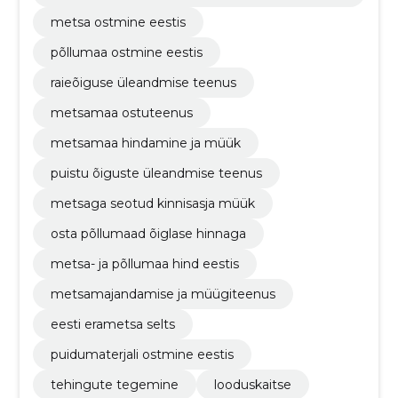
use võõrandamine​
metsa ostmine eestis
põllumaa ostmine eestis
raieõiguse üleandmise teenus
metsamaa ostuteenus
metsamaa hindamine ja müük
puistu õiguste üleandmise teenus
metsaga seotud kinnisasja müük
osta põllumaad õiglase hinnaga
metsa- ja põllumaa hind eestis
metsamajandamise ja müügiteenus
eesti erametsa selts
puidumaterjali ostmine eestis
tehingute tegemine
looduskaitse