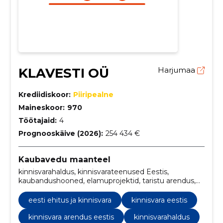
KLAVESTI OÜ
Harjumaa
Krediidiskoor:
Piiripealne
Maineskoor:
970
Töötajaid:
4
Prognooskäive (2026):
254 434 €
Kaubavedu maanteel
kinnisvarahaldus, kinnisvarateenused Eestis,
kaubandushooned, elamuprojektid, taristu arendus,
projektijuhtimine, varainvesteering, Turuanalüüs,
isikupärastatud kohaletoimetamine, kauba transport
eesti ehitus ja kinnisvara
kinnisvara eestis
kinnisvara arendus eestis
kinnisvarahaldus