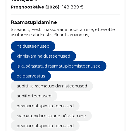
Prognooskäive (2026):
148 889 €
Raamatupidamine
Siseaudit, Eesti maksualane nõustamine, ettevõtte
asutamise abi Eestis, finantsaruandlus,
maksudeklaratsioonide koostamine, palgaarvestus,
raamatupidamine, kokkuleppelised kontrollid, objekti
haldusteenused
kindlustamine, pakendiseadusest tulenevad kontrollid
kinnisvara haldusteenused
isikupärastatud raamatupidamisteenused
palgaarvestus
auditi- ja raamatupidamisteenused
audiitorteenused
pearaamatupidaja teenused
raamatupidamisalane nõustamine
pearaamatupidaja teenused