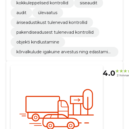
kokkuleppelised kontrollid
siseaudit
audit
ülevaatus
äriseadustikust tulenevad kontrollid
pakendiseadusest tulenevad kontrollid
objekti kindlustamine
kõrvalkulude igakuine arvestus ning edastamin
e raamatupidamisele
4.0
2 hinna