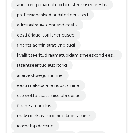
audiitori- ja raamatupidamisteenused eestis
professionaalsed audiitorteenused
administratiivteenused eestis
eesti äriaudiitori lahendused
finants-administratiivne tugi
kvalifitseeritud raamatupidamismeeskond eesti
s
litsentseeritud audiitorid
äriarvestuse juhtimine
eesti maksualane nõustamine
ettevõtte asutamise abi eestis
finantsaruandlus
maksudeklaratsioonide koostamine
raamatupidamine