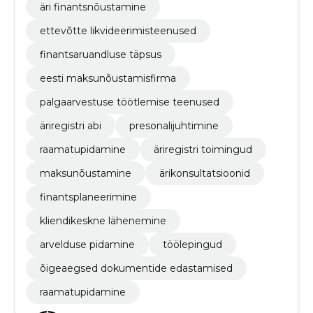
äri finantsnõustamine
ettevõtte likvideerimisteenused
finantsaruandluse täpsus
eesti maksunõustamisfirma
palgaarvestuse töötlemise teenused
äriregistri abi
presonalijuhtimine
raamatupidamine
äriregistri toimingud
maksunõustamine
ärikonsultatsioonid
finantsplaneerimine
kliendikeskne lähenemine
arvelduse pidamine
töölepingud
õigeaegsed dokumentide edastamised
raamatupidamine