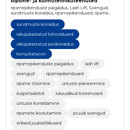
Ripsme- ja kulmutehnikuteenused
ripsmepikenduste paigaldus, Lash Lift, Soengud,
sündmuste korraldus, ripsmepikendused, ripsme
tõstmine, ürituste planeerimine, iluspetsialistid,
isikupärastatud iluhooldused, luksuslikud iluteenused
sündmuste korraldus
isikupärastatud iluhooldused
isikupärastatud peokorraldus
konsultatsioon
ripsmepikenduste paigaldus
lash lift
soengud
ripsmepikendused
ripsme tõstmine
ürituste planeerimine
iluspetsialistid
luksuslikud iluteenused
ürituste korraldamine
ripsmete koolutamine
pruudi soengud
erilised juukselõikused