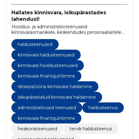
Hallates kinnisvara, isikupärastades
lahendusi!
Hooldus- ja administratiivteenuseid
kinnisvaraomanikele, keskendudes personaalsetele
lahendustele ja klientide rahulolule.
haldusteenused
kinnisvara haldusteenused
kinnisvara hooldusteenused
kinnisvara finantsjuhtimine
rätsepatööna kinnisvara haldamine
isikupärastatud kinnisvara haldamine
administratiivsed teenused
haldusteenus
kinnisvara finantsjuhtimine
heakorrateenused
tervik haldusteenus