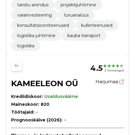
taristu arendus
projektijuhtimine
varainvesteering
turuanalüüs
konsultatsiooniteenused
kullerteenused
logistika juhtimine
kauba transport
logistika
4.5
2 hinnangut
KAMEELEON OÜ
Harjumaa
Krediidiskoor:
Usaldusväärne
Maineskoor:
820
Töötajaid:
–
Prognooskäive (2026):
–