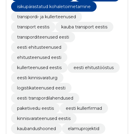
isikupärastatud kohaletoimetamine
transpordi- ja kullerteenused
transport eestis
kauba transport eestis
transporditeenused eesti
eesti ehitusteenused
ehitusteenused eesti
kullerteenused eestis
eesti ehitustööstus
eesti kinnisvaraturg
logistikateenused eesti
eesti transpordilahendused
paketivedu eestis
eesti kullerfirmad
kinnisvarateenused eestis
kaubandushooned
elamuprojektid