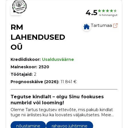
4.5
4 hinnangut
RM
Tartumaa
LAHENDUSED
OÜ
Krediidiskoor:
Usaldusväärne
Maineskoor:
2520
Töötajaid:
2
Prognooskäive (2026):
11 841 €
Tegutse kindlalt – olgu Sinu fookuses
numbrid või looming!
Oleme Tartus tegutsev ettevõte, mis pakub kindlat
tuge nii ärilistes kui ka loovates väljakutsetes. Meie
tegevus ühendab professionaalse raamatupidamise,
ärinõustamise ja IT-lahendused väikestele ning
nõustamine
rahavoo juhtimine