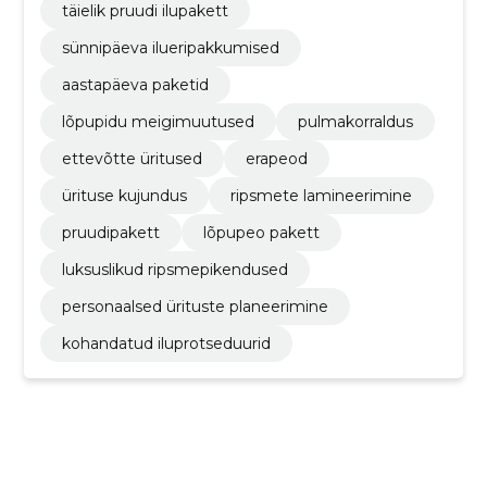
täielik pruudi ilupakett
sünnipäeva ilueripakkumised
aastapäeva paketid
lõpupidu meigimuutused
pulmakorraldus
ettevõtte üritused
erapeod
ürituse kujundus
ripsmete lamineerimine
pruudipakett
lõpupeo pakett
luksuslikud ripsmepikendused
personaalsed ürituste planeerimine
kohandatud iluprotseduurid