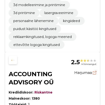
3d modelleerimine ja printimine
3d printimine
lasergraveerimine
personaalne lähenemine
kingiideed
puidust käsitöö kingitused
reklaamkingitused, logoga meened
ettevõtte logoga kingitused
2.5
4 hinnangut
ACCOUNTING
Harjumaa
ADVISORY OÜ
Krediidiskoor:
Riskantne
Maineskoor:
1380
Töötajaid:
3