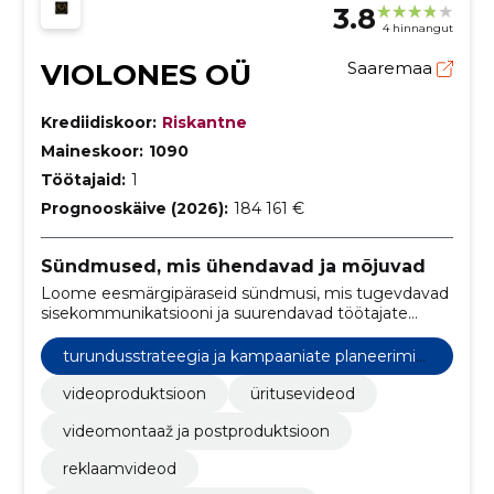
3.8
4 hinnangut
VIOLONES OÜ
Saaremaa
Krediidiskoor:
Riskantne
Maineskoor:
1090
Töötajaid:
1
Prognooskäive (2026):
184 161 €
Sündmused, mis ühendavad ja mõjuvad
Loome eesmärgipäraseid sündmusi, mis tugevdavad
sisekommunikatsiooni ja suurendavad töötajate
kaasatust. Pakume töötubasid, professionaalset
videoproduktsiooni ja kampaaniaplaneerimist.
turundusstrateegia ja kampaaniate planeerimin
e
videoproduktsioon
üritusevideod
videomontaaž ja postproduktsioon
reklaamvideod