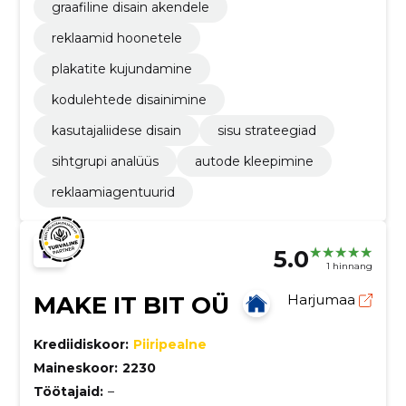
graafiline disain akendele
reklaamid hoonetele
plakatite kujundamine
kodulehtede disainimine
kasutajaliidese disain
sisu strateegiad
sihtgrupi analüüs
autode kleepimine
reklaamiagentuurid
5.0
1 hinnang
MAKE IT BIT OÜ
Harjumaa
Krediidiskoor:
Piiripealne
Maineskoor:
2230
Töötajaid:
–