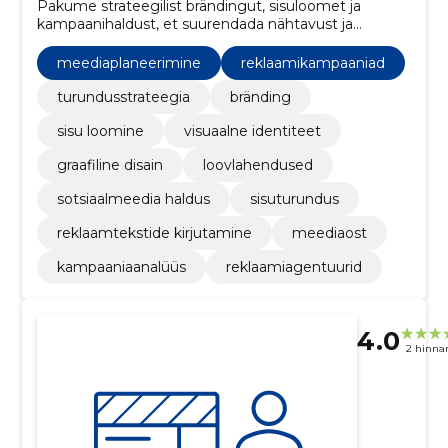
Pakume strateegilist brändingut, sisuloomet ja
kampaanihaldust, et suurendada nähtavust ja
saavutada mõõdetav ärikasv.
meediaplaneerimine
reklaamikampaaniad
turundusstrateegia
bränding
sisu loomine
visuaalne identiteet
graafiline disain
loovlahendused
sotsiaalmeedia haldus
sisuturundus
reklaamtekstide kirjutamine
meediaost
kampaaniaanalüüs
reklaamiagentuurid
4.0
2 hinna