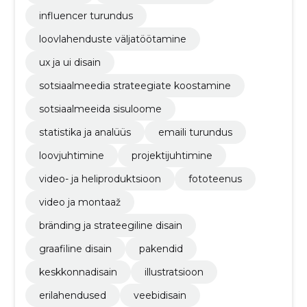
influencer turundus
loovlahenduste väljatöötamine
ux ja ui disain
sotsiaalmeedia strateegiate koostamine
sotsiaalmeeida sisuloome
statistika ja analüüs
emaili turundus
loovjuhtimine
projektijuhtimine
video- ja heliproduktsioon
fototeenus
video ja montaaž
bränding ja strateegiline disain
graafiline disain
pakendid
keskkonnadisain
illustratsioon
erilahendused
veebidisain