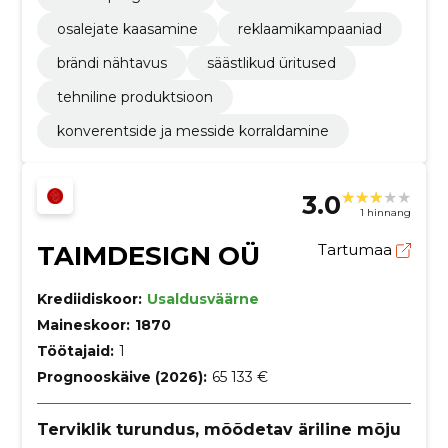
osalejate kaasamine
reklaamikampaaniad
brändi nähtavus
säästlikud üritused
tehniline produktsioon
konverentside ja messide korraldamine
3.0
1 hinnang
TAIMDESIGN OÜ
Tartumaa
Krediidiskoor:
Usaldusväärne
Maineskoor:
1870
Töötajaid:
1
Prognooskäive (2026):
65 133 €
Terviklik turundus, mõõdetav äriline mõju