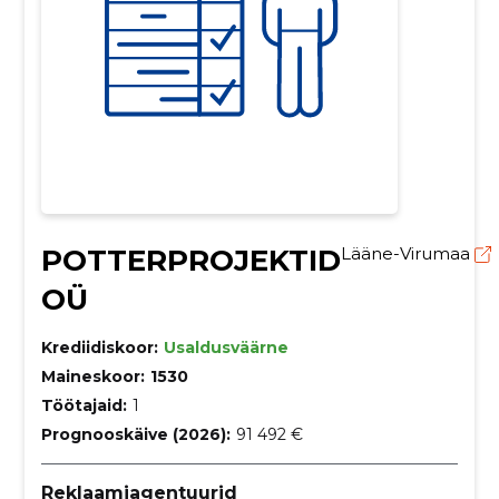
POTTERPROJEKTID
Lääne-Virumaa
OÜ
Krediidiskoor:
Usaldusväärne
Maineskoor:
1530
Töötajaid:
1
Prognooskäive (2026):
91 492 €
Reklaamiagentuurid