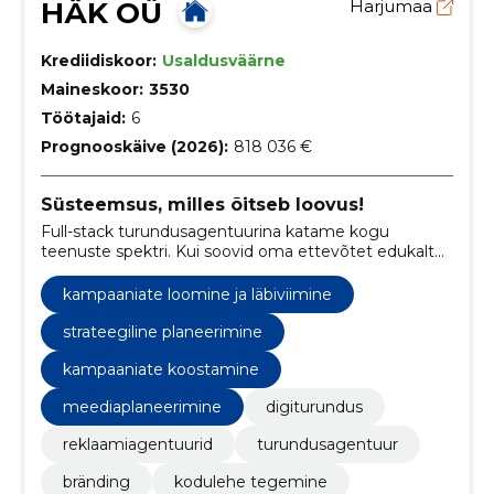
HÄK OÜ
Harjumaa
Krediidiskoor:
Usaldusväärne
Maineskoor:
3530
Töötajaid:
6
Prognooskäive (2026):
818 036 €
Süsteemsus, milles õitseb loovus!
Full-stack turundusagentuurina katame kogu
teenuste spektri. Kui soovid oma ettevõtet edukalt
turundada, leia meie teenustest just sulle sobivad
ning võta ühendust.
kampaaniate loomine ja läbiviimine
strateegiline planeerimine
kampaaniate koostamine
meediaplaneerimine
digiturundus
reklaamiagentuurid
turundusagentuur
bränding
kodulehe tegemine