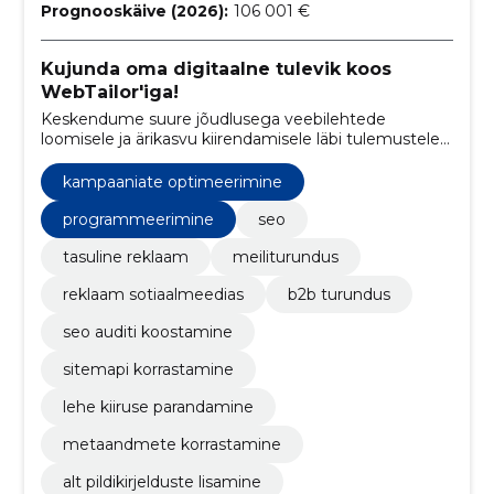
Prognooskäive (2026):
106 001 €
Kujunda oma digitaalne tulevik koos
WebTailor'iga!
Keskendume suure jõudlusega veebilehtede
loomisele ja ärikasvu kiirendamisele läbi tulemustele
suunatud turunduse
kampaaniate optimeerimine
programmeerimine
seo
tasuline reklaam
meiliturundus
reklaam sotiaalmeedias
b2b turundus
seo auditi koostamine
sitemapi korrastamine
lehe kiiruse parandamine
metaandmete korrastamine
alt pildikirjelduste lisamine