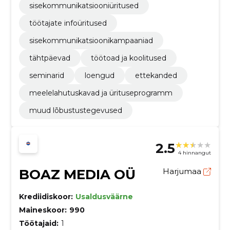
sisekommunikatsiooniüritused
töötajate infoüritused
sisekommunikatsioonikampaaniad
tähtpäevad
töötoad ja koolitused
seminarid
loengud
ettekanded
meelelahutuskavad ja ürituseprogramm
muud lõbustustegevused
2.5
4 hinnangut
BOAZ MEDIA OÜ
Harjumaa
Krediidiskoor:
Usaldusväärne
Maineskoor:
990
Töötajaid:
1