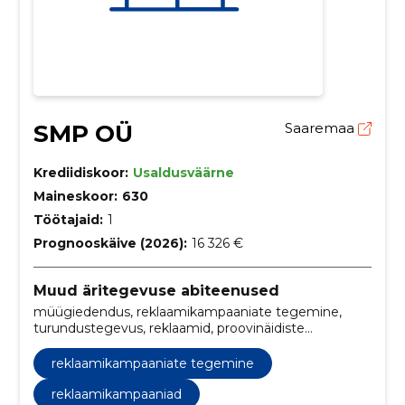
SMP OÜ
Saaremaa
Krediidiskoor:
Usaldusväärne
Maineskoor:
630
Töötajaid:
1
Prognooskäive (2026):
16 326 €
Muud äritegevuse abiteenused
müügiedendus, reklaamikampaaniate tegemine,
turundustegevus, reklaamid, proovinäidiste
tegemine, demod, reklaamikampaaniad,
turundustegevused, bränding, demode ja näidiste
reklaamikampaaniate tegemine
pakkumine
reklaamikampaaniad