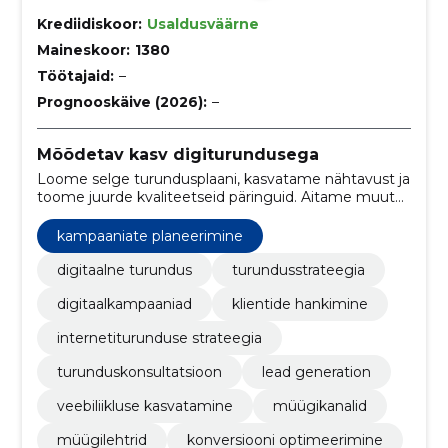
Krediidiskoor:
Usaldusväärne
Maineskoor:
1380
Töötajaid:
–
Prognooskäive (2026):
–
Mõõdetav kasv digiturundusega
Loome selge turundusplaani, kasvatame nähtavust ja
toome juurde kvaliteetseid päringuid. Aitame muuta
turunduse tulemusteks, mis toetavad müüki.
kampaaniate planeerimine
digitaalne turundus
turundusstrateegia
digitaalkampaaniad
klientide hankimine
internetiturunduse strateegia
turunduskonsultatsioon
lead generation
veebiliikluse kasvatamine
müügikanalid
müügilehtrid
konversiooni optimeerimine