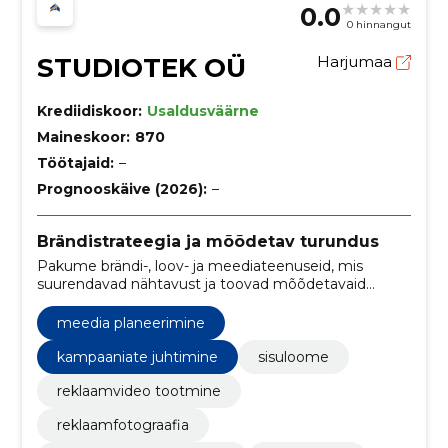
0.0
0 hinnangut
STUDIOTEK OÜ
Harjumaa
Krediidiskoor:
Usaldusväärne
Maineskoor:
870
Töötajaid:
–
Prognooskäive (2026):
–
Brändistrateegia ja mõõdetav turundus
Pakume brändi-, loov- ja meediateenuseid, mis
suurendavad nähtavust ja toovad mõõdetavaid
tulemusi.
meedia planeerimine
kampaaniate juhtimine
sisuloome
reklaamvideo tootmine
reklaamfotograafia