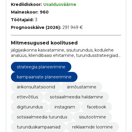
Krediidiskoor:
Usaldusväärne
Maineskoor:
960
Töötajaid:
3
Prognooskäive (2026):
291 949 €
Mitmesugused koolitused
jälgijaskonna kasvatamine, sisuturundus, kodulehe
analüüs, kliendibaasi ehitamine, turundusstrateegiad,
sisuloome nipid ja tööriistad, Kampaaniate
planeerimine, automaatiseeritud meiliturundus,
strateegia planeerimine
chatgpt abil tekstide kirjutamine, ai-tööriistade
kasutamine
kampaaniate planeerimine
ärikonsultatsioonid
ärinõustamine
ettevõtlus
sotsiaalmeedia haldamine
digiturundus
instagram
facebook
sotsiaalmeedia turundus
sisutootmine
turunduskampaaniad
reklaamide loomine