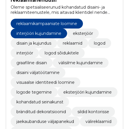
reklaamlahendusi!
Oleme spetsialiseerunud kohandatud disaini- ja
reklaamiteenustele, mis aitavad klientidel nende
brändi eristada ning kestva mulje jätta.
reklaamikampaaniate loomine
interjööri kujundamine
eksterjöör
disain ja kujundus
reklaamid
logod
interjöör
logod sõidukitele
graafiline disain
välisilme kujundamine
disaini väljatöötamine
visuaalse identiteedi loomine
logode tegemine
eksterjööri kujundamine
kohandatud seinakunst
bränditud dekoratsioonid
sildid kontorisse
jaekaubanduse väljapanekud
välireklaamid