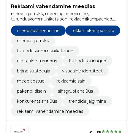
Reklaami vahendamine meedias
meedia ja trükk, meediaplaneerimine,
turunduskommunikatsioon, reklaamikampaaniad,
digitaalne turundus, turundusuuringud,
brändistrateegia, visuaalne identiteet, meediaostud,
meediaplaneerimine
reklaamikampaaniad
reklaamidisain
meedia ja trükk
turunduskommunikatsioon
digitaalne turundus
turundusuuringud
brändistrateegia
visuaalne identiteet
meediaostud
reklaamidisain
pakendi disain
sihtgrupi analüüs
konkurentsianalüüs
trendide jälgimine
reklaami vahendamine meedias