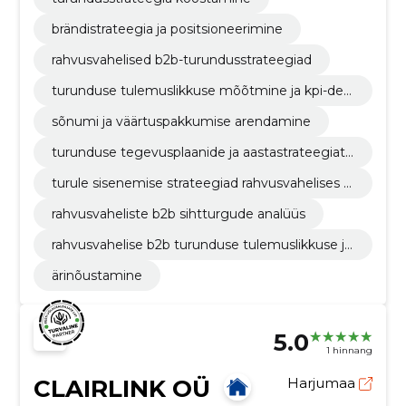
brändistrateegia ja positsioneerimine
rahvusvahelised b2b-turundusstrateegiad
turunduse tulemuslikkuse mõõtmine ja kpi-de s
eadmine
sõnumi ja väärtuspakkumise arendamine
turunduse tegevusplaanide ja aastastrateegiate
koostamine
turule sisenemise strateegiad rahvusvahelises b
2b-keskkonnas
rahvusvaheliste b2b sihtturgude analüüs
rahvusvahelise b2b turunduse tulemuslikkuse jäl
gimine ja raportimine
ärinõustamine
5.0
1 hinnang
CLAIRLINK OÜ
Harjumaa