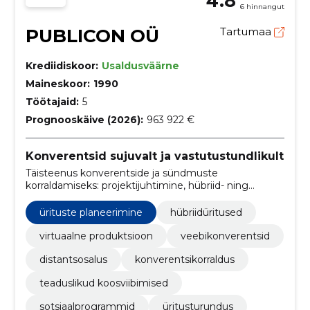
4.8
6 hinnangut
PUBLICON OÜ
Tartumaa
Krediidiskoor:
Usaldusväärne
Maineskoor:
1990
Töötajaid:
5
Prognooskäive (2026):
963 922 €
Konverentsid sujuvalt ja vastutustundlikult
Täisteenus konverentside ja sündmuste
korraldamiseks: projektijuhtimine, hübriid- ning
virtuaaltooted ja jätkusuutlik nõustamine. Parandame
osalejate kogemust ja sündmuste toimimist.
ürituste planeerimine
hübriidüritused
virtuaalne produktsioon
veebikonverentsid
distantsosalus
konverentsikorraldus
teaduslikud koosviibimised
sotsiaalprogrammid
üritusturundus