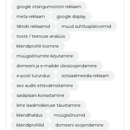
google otsingumootori reklaam
meta reklaam
google display
tiktoki reklaamid
muud suhtlusplatvormid
toote / teenuse analüüs
kliendiprofiili loomine
müügisõnumite kirjutamine
domeeni ja e-mailide ülessoojendamine
e-posti turundus
sotsiaalmeedia reklaam
seo auditi ettevalmistamine
saidiplaani korrastamine
lehe laadimiskiiruse täiustamine
kliendihaldus
müügisõnumid
kliendiprofiilid
domeeni soojendamine