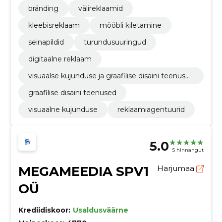
bränding
välireklaamid
kleebisreklaam
mööbli kiletamine
seinapildid
turundusuuringud
digitaalne reklaam
visuaalse kujunduse ja graafilise disaini teenuse
d
graafilise disaini teenused
visuaalne kujunduse
reklaamiagentuurid
5.0
5 hinnangut
MEGAMEEDIA SPV1
Harjumaa
OÜ
Krediidiskoor:
Usaldusväärne