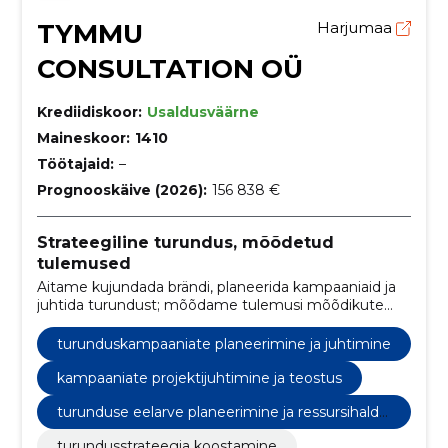
TYMMU
Harjumaa
CONSULTATION OÜ
Krediidiskoor:
Usaldusväärne
Maineskoor:
1410
Töötajaid:
–
Prognooskäive (2026):
156 838 €
Strateegiline turundus, mõõdetud
tulemused
Aitame kujundada brändi, planeerida kampaaniaid ja
juhtida turundust; mõõdame tulemusi mõõdikute
abil, et kasvatada ärilist mõju.
turunduskampaaniate planeerimine ja juhtimine
kampaaniate projektijuhtimine ja teostus
turunduse eelarve planeerimine ja ressursihaldu
s
turundusstrateegia koostamine