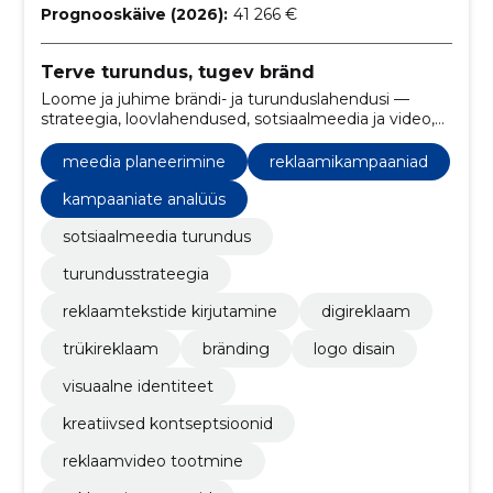
Prognooskäive (2026):
41 266 €
Terve turundus, tugev bränd
Loome ja juhime brändi- ja turunduslahendusi —
strateegia, loovlahendused, sotsiaalmeedia ja video,
et suurendada nähtavust, kaasatust ja müüki.
meedia planeerimine
reklaamikampaaniad
kampaaniate analüüs
sotsiaalmeedia turundus
turundusstrateegia
reklaamtekstide kirjutamine
digireklaam
trükireklaam
bränding
logo disain
visuaalne identiteet
kreatiivsed kontseptsioonid
reklaamvideo tootmine