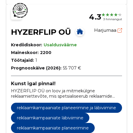
4.3
3 hinnangut
HYZERFLIP OÜ
Harjumaa
Krediidiskoor:
Usaldusväärne
Maineskoor:
2200
Töötajaid:
1
Prognooskäive (2026):
55 707 €
Kunst igal pinnal!
HYZERFLIP OÜ on loov ja mitmekülgne
reklaamiettevõte, mis spetsialiseerub reklaamide
tootmisele ja paigaldamisele ning eriprojektide
loomisele dekoorkilede abil.
reklaamkampaaniate planeerimine ja läbiviimine
reklaamkampaaniate läbiviimine
reklaamkampaaniate planeerimine