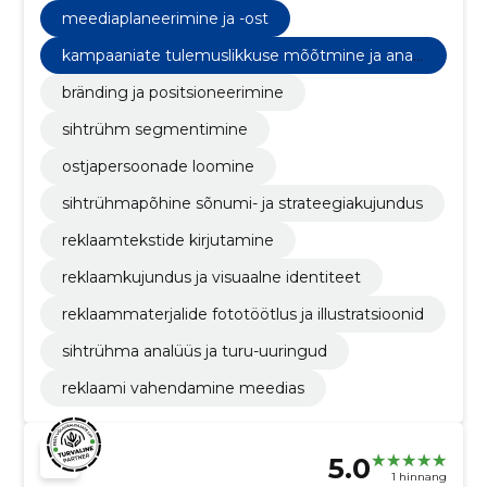
meediaplaneerimine ja -ost
kampaaniate tulemuslikkuse mõõtmine ja anal
üütika
bränding ja positsioneerimine
sihtrühm segmentimine
ostjapersoonade loomine
sihtrühmapõhine sõnumi- ja strateegiakujundus
reklaamtekstide kirjutamine
reklaamkujundus ja visuaalne identiteet
reklaammaterjalide fototöötlus ja illustratsioonid
sihtrühma analüüs ja turu-uuringud
reklaami vahendamine meedias
5.0
1 hinnang