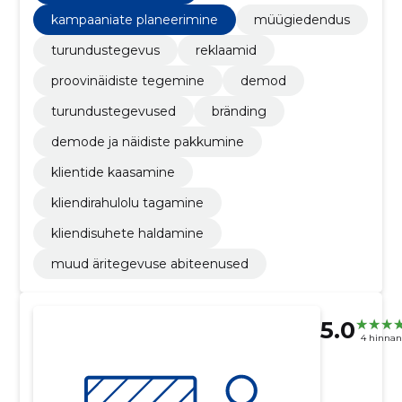
kampaaniate planeerimine
müügiedendus
turundustegevus
reklaamid
proovinäidiste tegemine
demod
turundustegevused
bränding
demode ja näidiste pakkumine
klientide kaasamine
kliendirahulolu tagamine
kliendisuhete haldamine
muud äritegevuse abiteenused
5.0
4 hinna