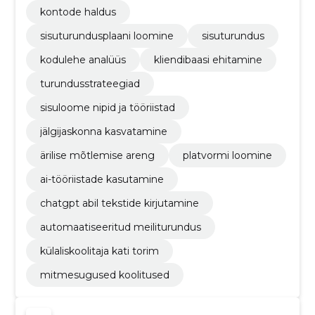
kontode haldus
sisuturundusplaani loomine
sisuturundus
kodulehe analüüs
kliendibaasi ehitamine
turundusstrateegiad
sisuloome nipid ja tööriistad
jälgijaskonna kasvatamine
ärilise mõtlemise areng
platvormi loomine
ai-tööriistade kasutamine
chatgpt abil tekstide kirjutamine
automaatiseeritud meiliturundus
külaliskoolitaja kati torim
mitmesugused koolitused