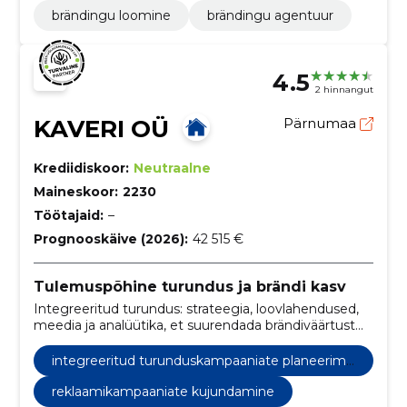
brändingu loomine
brändingu agentuur
4.5
2 hinnangut
KAVERI OÜ
Pärnumaa
Krediidiskoor:
Neutraalne
Maineskoor:
2230
Töötajaid:
–
Prognooskäive (2026):
42 515 €
Tulemuspõhine turundus ja brändi kasv
Integreeritud turundus: strateegia, loovlahendused,
meedia ja analüütika, et suurendada brändiväärtust
ning saavutada mõõdetavad ärilised tulemused.
integreeritud turunduskampaaniate planeerimi
ne
reklaamikampaaniate kujundamine