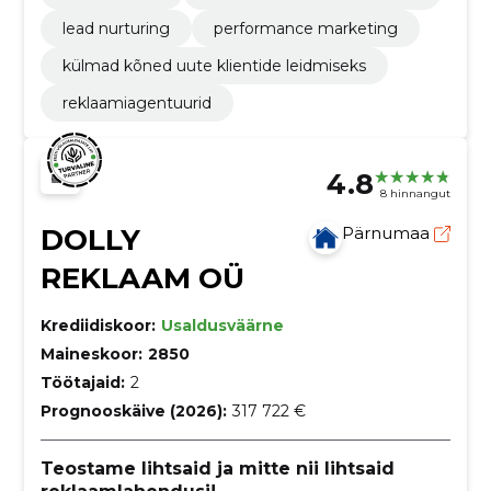
lead nurturing
performance marketing
külmad kõned uute klientide leidmiseks
reklaamiagentuurid
4.8
8 hinnangut
DOLLY
Pärnumaa
REKLAAM OÜ
Krediidiskoor:
Usaldusväärne
Maineskoor:
2850
Töötajaid:
2
Prognooskäive (2026):
317 722 €
Teostame lihtsaid ja mitte nii lihtsaid