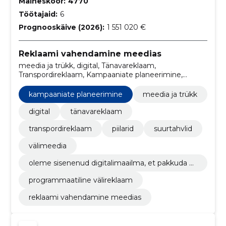
Maineskoor:
4770
Töötajaid:
6
Prognooskäive (2026):
1 551 020 €
Reklaami vahendamine meedias
meedia ja trükk, digital, Tänavareklaam,
Transpordireklaam, Kampaaniate planeerimine,
piilarid, Suurtahvlid, välimeedia, oleme sisenenud
digitalimaailma, et pakkuda kliendile veelgi
kampaaniate planeerimine
meedia ja trükk
mitmekesisemaid võimalusi reklaami teostamiseks!,
programmaatiline välireklaam
digital
tänavareklaam
transpordireklaam
piilarid
suurtahvlid
välimeedia
oleme sisenenud digitalimaailma, et pakkuda kli
endile veelgi mitmekesisemaid võimalusi reklaa
programmaatiline välireklaam
mi teostamiseks!
reklaami vahendamine meedias