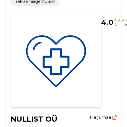
reklaamiagentuurid
4.0
2 hinna
NULLIST OÜ
Harjumaa