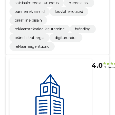
sotsiaalmeedia turundus
meedia ost
bannerreklaamid
loovlahendused
graafiline disain
reklaamtekstide kirjutamine
bränding
brändi strateegia
digiturundus
reklaamiagentuurid
4.0
3 hinna