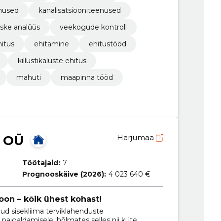
nused
kanalisatsiooniteenused
aske analüüs
veekogude kontroll
hitus
ehitamine
ehitustööd
killustikaluste ehitus
mahuti
maapinna tööd
 OÜ
Harjumaa
Töötajaid:
7
Prognooskäive (2026):
4 023 640 €
ioon – kõik ühest kohast!
ud sisekliima terviklahenduste
paigaldamisele, hõlmates selles nii küte,