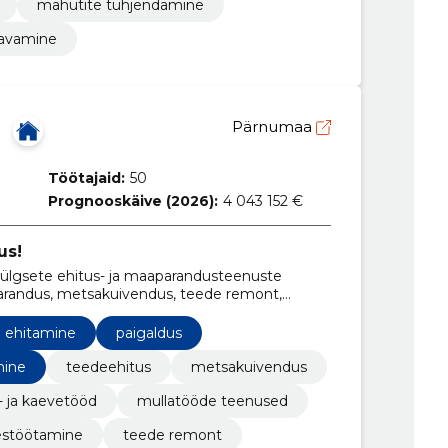
mahutite tühjendamine
 avamine
Pärnumaa
Töötajaid:
50
Prognooskäive (2026):
4 043 152 €
us!
lgsete ehitus- ja maaparandusteenuste
randus, metsakuivendus, teede remont,
e.
de ehitamine
paigaldus
mine
teedeehitus
metsakuivendus
 ja kaevetööd
mullatööde teenused
estöötamine
teede remont