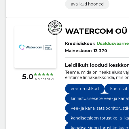
avalikud hooned
WATERCOM OÜ
Krediidiskoor:
Usaldusväärne
Maineskoor:
13 370
Leidlikult loodud keskko
Teeme, mida on heaks eluks vaj
5.0
ehitame linnakeskkonda, mis on
5 hinnangut
vaatav.
veetorustikud
kanalisat
kinnistusisesete vee- ja kana
vee- ja kanalisatsioonitorusti
kanalisatsioonitorustike ja 
kanalisatsioonitorustike kaa