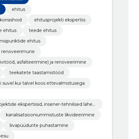
ehitus
 korrashoid
ehitusprojekti ekspertiis
e ehitus
teede ehitus
umispunktide ehitus
ja renoveerimune
kivitööd, asfalteerimine) ja renoveerimine
teekatete taastamistööd
i suvel kui talvel koos ettevalmistusega
jektide ekspertiisid, insener-tehnilised lahen
kanalisatsiooniummistuste likvideerimine
liivapüüdurite puhastamine
pesu