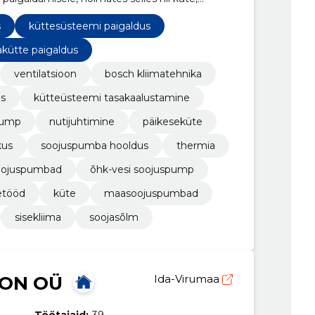
üsteemidega seotud teenuseid.
s
küttesüsteemi paigaldus
kütte paigaldus
ventilatsioon
bosch kliimatehnika
us
kütteüsteemi tasakaalustamine
pump
nutijuhtimine
päikeseküte
kus
soojuspumba hooldus
thermia
oojuspumbad
õhk-vesi soojuspump
etööd
küte
maasoojuspumbad
sisekliima
soojasõlm
ION OÜ
Ida-Virumaa
Töötajaid:
39