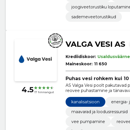
joogiveetorustiku loputamine
sademeveetorustikud
VALGA VESI AS
Krediidiskoor:
Usaldusväärne
Maineskoor:
11 650
Puhas vesi rohkem kui 10
AS Valga Vesi poolt pakutavad
4.5
reovee puhastamine ja tänavav
17 hinnangut
kanalisatsioon
energia-
maavarad ja loodusressursid
vee pumpamine
reove