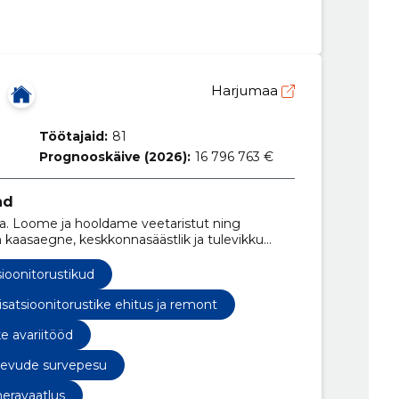
Harjumaa
Töötajaid:
81
Prognooskäive (2026):
16 796 763 €
nd
a. Loome ja hooldame veetaristut ning
 kaasaegne, keskkonnasäästlik ja tulevikku
sioonitorustikud
lisatsioonitorustike ehitus ja remont
ke avariitööd
-kaevude survepesu
meravaatlus