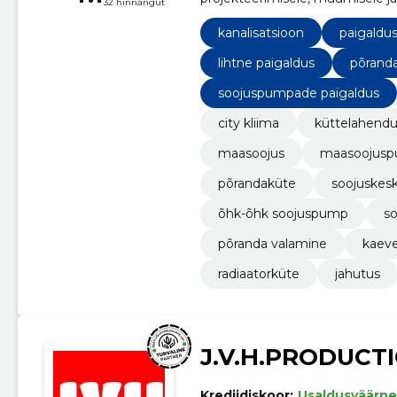
32 hinnangut
jahutus kui ka ventilatsiooni s
kanalisatsioon
paigaldu
lihtne paigaldus
põranda
soojuspumpade paigaldus
city kliima
küttelahend
maasoojus
maasoojus
põrandaküte
soojuskes
õhk-õhk soojuspump
s
põranda valamine
kaev
radiaatorküte
jahutus
J.V.H.PRODUCT
Krediidiskoor:
Usaldusväärne