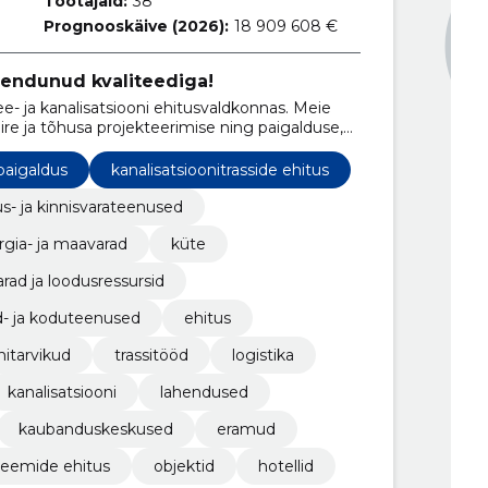
Töötajaid:
38
Prognooskäive (2026):
18 909 608 €
eendunud kvaliteediga!
- ja kanalisatsiooni ehitusvaldkonnas. Meie
ire ja tõhusa projekteerimise ning paigalduse,
õuetele.
paigaldus
kanalisatsioonitrasside ehitus
us- ja kinnisvarateenused
rgia- ja maavarad
küte
ad ja loodusressursid
d- ja koduteenused
ehitus
nitarvikud
trassitööd
logistika
kanalisatsiooni
lahendused
kaubanduskeskused
eramud
teemide ehitus
objektid
hotellid