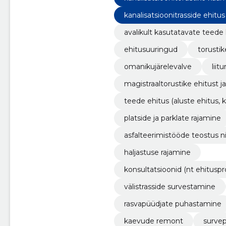
kanalisatsioonitrasside ehitus
avalikult kasutatavate teede
ehitusuuringud
torustik
omanikujärelevalve
liit
magistraaltorustike ehitust 
teede ehitus (aluste ehitus, 
platside ja parklate rajamine
asfalteerimistööde teostus ni
haljastuse rajamine
konsultatsioonid (nt ehituspro
dused jne)
välistrasside survestamine
rasvapüüdjate puhastamine
kaevude remont
surve