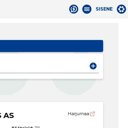
SISENE
S AS
Harjumaa