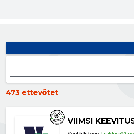
473 ettevõtet
VIIMSI KEEVITU
Krediidiskoor:
Usaldusväärne