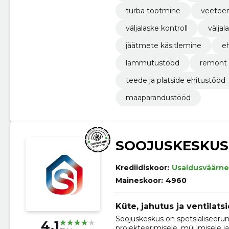
turba tootmine
veetee
väljalaske kontroll
väljal
jäätmete käsitlemine
e
lammutustööd
remont
teede ja platside ehitustööd
maaparandustööd
SOOJUSKESKUS
Krediidiskoor:
Usaldusväärne
Maineskoor:
4960
Küte, jahutus ja ventilats
Soojuskeskus on spetsialiseerun
4.1
projekteerimisele, müümisele ja 