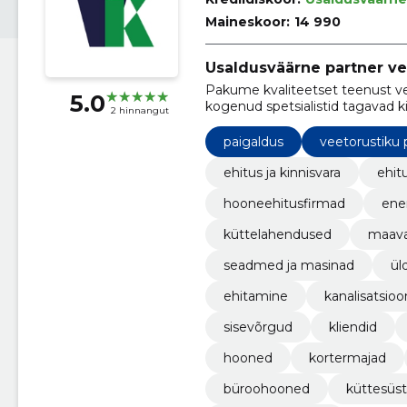
Maineskoor:
14 990
Usaldusväärne partner v
Pakume kvaliteetset teenust vee
5.0
kogenud spetsialistid tagavad ki
2 hinnangut
mis vastab alati kõrgeimatele n
paigaldus
veetorustiku 
ehitus ja kinnisvara
ehit
hooneehitusfirmad
ene
küttelahendused
maavar
seadmed ja masinad
ül
ehitamine
kanalisatsioo
sisevõrgud
kliendid
hooned
kortermajad
büroohooned
küttesüs