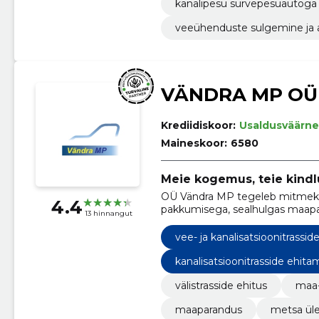
kanalipesu survepesuautoga
veeühenduste sulgemine ja
VÄNDRA MP OÜ
Krediidiskoor:
Usaldusväärne
Maineskoor:
6580
Meie kogemus, teie kindl
OÜ Vändra MP tegeleb mitmekü
4.4
pakkumisega, sealhulgas maapa
13 hinnangut
lammutustööd ja turba tootmin
vee- ja kanalisatsioonitrassi
kanalisatsioonitrasside ehita
välistrasside ehitus
maa-
maaparandus
metsa ül