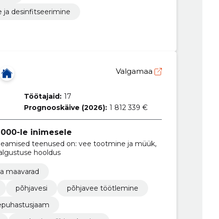
 ja desinfitseerimine
Valgamaa
Töötajaid:
17
Prognooskäive (2026):
1 812 339 €
 000-le inimesele
 peamised teenused on: vee tootmine ja müük,
algustuse hooldus
 ja maavarad
põhjavesi
põhjavee töötlemine
epuhastusjaam