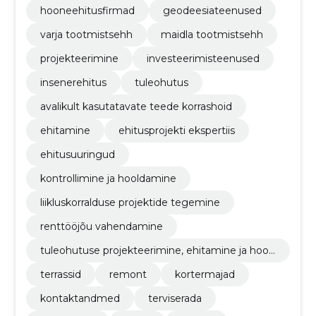
hooneehitusfirmad
geodeesiateenused
varja tootmistsehh
maidla tootmistsehh
projekteerimine
investeerimisteenused
insenerehitus
tuleohutus
avalikult kasutatavate teede korrashoid
ehitamine
ehitusprojekti ekspertiis
ehitusuuringud
kontrollimine ja hooldamine
liikluskorralduse projektide tegemine
renttööjõu vahendamine
tuleohutuse projekteerimine, ehitamine ja hool
damine
terrassid
remont
kortermajad
kontaktandmed
terviserada