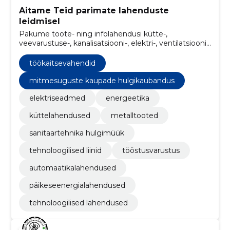
Aitame Teid parimate lahenduste
leidmisel
Pakume toote- ning infolahendusi kütte-,
veevarustuse-, kanalisatsiooni-, elektri-, ventilatsiooni-,
jahutuse- ja külmatehnika valdkonna
professionaalidele – ehitajatele, paigaldusfirmadele,
töökaitsevahendid
kinnisvara- ja tööstusettevõtetele, avalikule sektorile
ning kaubandusettevõtetele
mitmesuguste kaupade hulgikaubandus
elektriseadmed
energeetika
küttelahendused
metalltooted
sanitaartehnika hulgimüük
tehnoloogilised liinid
tööstusvarustus
automaatikalahendused
päikeseenergialahendused
tehnoloogilised lahendused