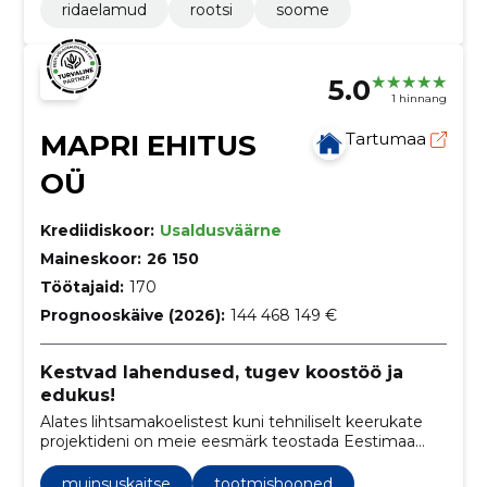
ridaelamud
rootsi
soome
5.0
1 hinnang
MAPRI EHITUS
Tartumaa
OÜ
Krediidiskoor:
Usaldusväärne
Maineskoor:
26 150
Töötajaid:
170
Prognooskäive (2026):
144 468 149 €
Kestvad lahendused, tugev koostöö ja
edukus!
Alates lihtsamakoelistest kuni tehniliselt keerukate
projektideni on meie eesmärk teostada Eestimaa
pinnal kestvaid lahendusi. Kogu projektitsükli vältel
toimub tihe koostöö tellijaga. Selline lähenemine
muinsuskaitse
tootmishooned