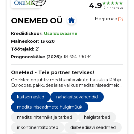
4.9
7 hinnangut
ONEMED OÜ
Harjumaa
Krediidiskoor:
Usaldusväärne
Maineskoor:
13 620
Töötajaid:
21
Prognooskäive (2026):
18 664 390 €
OneMed - Teie partner tervises!
OneMed on juhtiv meditsiinitarvikute turustaja Põhja-
Euroopas, pakkudes laias valikus meditsiiniseadmeid,
tarvikuid ja tarbekaupu tervishoiuasutustele ning
patsientidele.
kaitsemaskid
nahakaitsevahendid
meditsiiniseadmete hulgimüük
meditsiinitehnika ja tarbed
haiglatarbed
inkontinentsitooted
diabeediravi seadmed