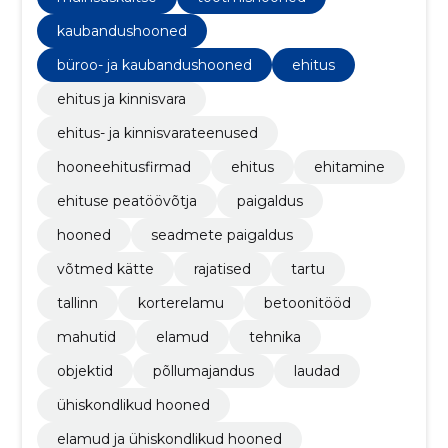
eeldab meie meeskonnalt laitmatut kompetentsi
erinevates ehitusvaldkondades.
kaubandushooned
büroo- ja kaubandushooned
ehitus
ehitus ja kinnisvara
ehitus- ja kinnisvarateenused
hooneehitusfirmad
ehitus
ehitamine
ehituse peatöövõtja
paigaldus
hooned
seadmete paigaldus
võtmed kätte
rajatised
tartu
tallinn
korterelamu
betoonitööd
mahutid
elamud
tehnika
objektid
põllumajandus
laudad
ühiskondlikud hooned
elamud ja ühiskondlikud hooned