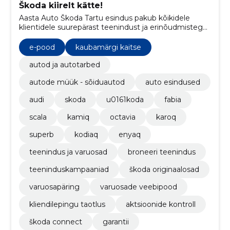
Škoda kiirelt kätte!
Aasta Auto Škoda Tartu esindus pakub kõikidele
klientidele suurepärast teenindust ja erinõudmistega
vastavat varustust. Meil on laos olemas kõik vajalikud
mudelid ja varuosad ning tule proovisõidule, et näha
e-pood
kaubamärgi kaitse
ja tunda seda erilist Škoda kogemust!
autod ja autotarbed
autode müük - sõiduautod
auto esindused
audi
skoda
u0161koda
fabia
scala
kamiq
octavia
karoq
superb
kodiaq
enyaq
teenindus ja varuosad
broneeri teenindus
teeninduskampaaniad
škoda originaalosad
varuosapäring
varuosade veebipood
kliendilepingu taotlus
aktsioonide kontroll
škoda connect
garantii