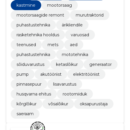
kastmine
mootorsaag
mootorsaagide remont
murutraktorid
puhastustehnika
ärikliendile
rasketehnika hooldus
varuosad
teenused
mets
aed
puhastustehnika
mototehnika
sõiduvarustus
ketaslõikur
generaator
pump
akutööriist
elektritööriist
pinnasepuur
lisavarustus
husqvarna ehitus
rootorniiduk
kõrglõikur
võsalõikur
oksapurustaja
saeraam