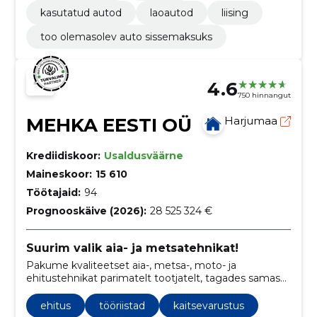
kasutatud autod
laoautod
liising
too olemasolev auto sissemaksuks
4.6
750 hinnangut
MEHKA EESTI OÜ
Harjumaa
Krediidiskoor:
Usaldusväärne
Maineskoor:
15 610
Töötajaid:
94
Prognooskäive (2026):
28 525 324 €
Suurim valik aia- ja metsatehnikat!
Pakume kvaliteetset aia-, metsa-, moto- ja
ehitustehnikat parimatelt tootjatelt, tagades samas
järelteeninduse hoolduse ja remondi näol.
ehitus
tööriistad
kaitsevarustus