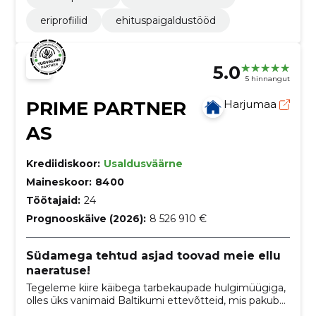
eriprofiilid
ehituspaigaldustööd
5.0
5 hinnangut
PRIME PARTNER
Harjumaa
AS
Krediidiskoor:
Usaldusväärne
Maineskoor:
8400
Töötajaid:
24
Prognooskäive (2026):
8 526 910 €
Südamega tehtud asjad toovad meie ellu
naeratuse!
Tegeleme kiire käibega tarbekaupade hulgimüügiga,
olles üks vanimaid Baltikumi ettevõtteid, mis pakub
mitmekülgset tootevalikut oma kaubamärkide