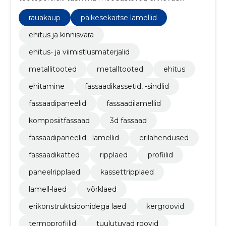
metallist fassaadikatted, ripplaed ning profiilid
rauakaup
päikesekaitse lamellid
ehitus ja kinnisvara
ehitus- ja viimistlusmaterjalid
metallitooted
metalltooted
ehitus
ehitamine
fassaadikassetid, -sindlid
fassaadipaneelid
fassaadilamellid
komposiitfassaad
3d fassaad
fassaadipaneelid; -lamellid
erilahendused
fassaadikatted
ripplaed
profiilid
paneelripplaed
kassettripplaed
lamell-laed
võrklaed
erikonstruktsioonidega laed
kergroovid
termoprofiilid
tuulutuvad roovid