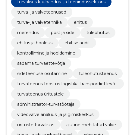
turvalisus kaubandus- ja teenindussektoris
turva- ja valveteenused
turva- ja valvetehnika
ehitus
merendus
post ja side
tuleohutus
ehitus ja hooldus
ehitise audit
kontrollimine ja hooldamine
sadama turvaettevõtja
sideteenuse osutamine
tuleohutusteenus
turvateenus tööstus-logistika-transpordiettevõt
tele
turvateenus üritustele
administraator-turvatöötaja
videovalve analüüsi ja jälgimiskeskus
ürituste turvalisus
ajutine mehitatud valve