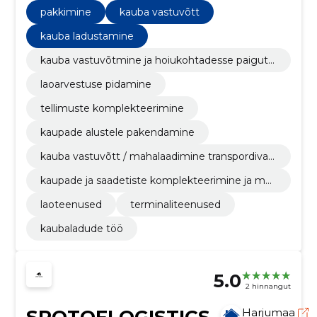
pakkimine
kauba vastuvõtt
kauba ladustamine
kauba vastuvõtmine ja hoiukohtadesse paiguta
mine
laoarvestuse pidamine
tellimuste komplekteerimine
kaupade alustele pakendamine
kauba vastuvõtt / mahalaadimine transpordivah
endilt
kaupade ja saadetiste komplekteerimine ja mar
keerimine
laoteenused
terminaliteenused
kaubaladude töö
5.0
2 hinnangut
SPOTOFLOGISTICS
Harjumaa