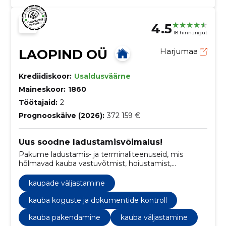
4.5
18 hinnangut
LAOPIND OÜ
Harjumaa
Krediidiskoor:
Usaldusväärne
Maineskoor:
1860
Töötajaid:
2
Prognooskäive (2026):
372 159 €
Uus soodne ladustamisvõimalus!
Pakume ladustamis- ja terminaliteenuseid, mis
hõlmavad kauba vastuvõtmist, hoiustamist,
komplekteerimist ning kiiret ja tõhusat kaupade
käitlemist.
kaupade väljastamine
kauba koguste ja dokumentide kontroll
kauba pakendamine
kauba väljastamine