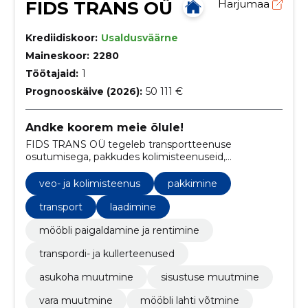
FIDS TRANS OÜ
Harjumaa
Krediidiskoor:
Usaldusväärne
Maineskoor:
2280
Töötajaid:
1
Prognooskäive (2026):
50 111 €
Andke koorem meie õlule!
FIDS TRANS OÜ tegeleb transportteenuse
osutumisega, pakkudes kolimisteenuseid,
jäätmevedu ja ka laadijateenust.
veo- ja kolimisteenus
pakkimine
transport
laadimine
mööbli paigaldamine ja rentimine
transpordi- ja kullerteenused
asukoha muutmine
sisustuse muutmine
vara muutmine
mööbli lahti võtmine