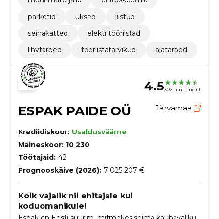
parketid
uksed
liistud
seinakatted
elektritööriistad
lihvtarbed
tööriistatarvikud
aiatarbed
4.5
302 hinnangut
ESPAK PAIDE OÜ
Järvamaa
Krediidiskoor:
Usaldusväärne
Maineskoor:
10 230
Töötajaid:
42
Prognooskäive (2026):
7 025 207 €
Kõik vajalik nii ehitajale kui
koduomanikule!
Espak on Eesti suurim, mitmekesiseima kaubavaliku