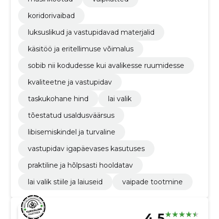
koridorivaibad
luksuslikud ja vastupidavad materjalid
käsitöö ja eritellimuse võimalus
sobib nii kodudesse kui avalikesse ruumidesse
kvaliteetne ja vastupidav
taskukohane hind
lai valik
tõestatud usaldusväärsus
libisemiskindel ja turvaline
vastupidav igapäevases kasutuses
praktiline ja hõlpsasti hooldatav
lai valik stiile ja laiuseid
vaipade tootmine
4.5