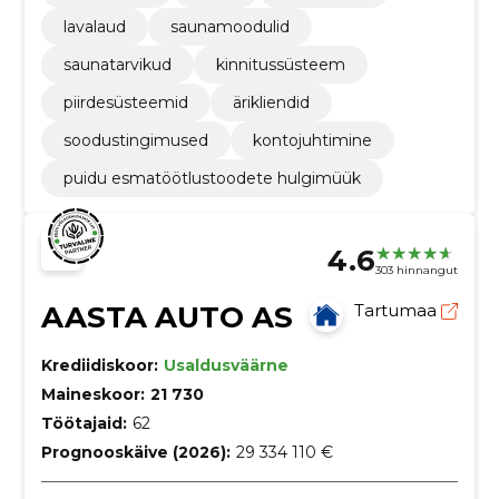
lavalaud
saunamoodulid
saunatarvikud
kinnitussüsteem
piirdesüsteemid
ärikliendid
soodustingimused
kontojuhtimine
puidu esmatöötlustoodete hulgimüük
4.6
303 hinnangut
AASTA AUTO AS
Tartumaa
Krediidiskoor:
Usaldusväärne
Maineskoor:
21 730
Töötajaid:
62
Prognooskäive (2026):
29 334 110 €