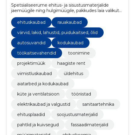
Spetsialiseerume ehitus- ja sisustusmaterjalide
jaemüügile ning hulgimüügile, pakkudes laia valikut
kvaliteetseid tooteid alates rauakaupadest ja
viimistlusmaterjalidest kuni sanitaartehnika,
ehituskaubad
rauakaubad
elektrikaupade ja aiatoodeteni.
värvid, lakid, lahustid, puidukaitsed, õlid
autosuvandid
kodukaubad
töökaitsevahendid
toonimine
projektimüük
haagiste rent
viimistluskaubad
üldehitus
aiatarbed ja kodukaubad
küte ja ventilatsioon
tööriistad
elektrikaubad ja valgustid
sanitaartehnika
ehitusplaadid
soojustusmaterjalid
pahtlid ja kuivsegud
fassaadimaterjalid
müürimaterjalid
ehituskeemia