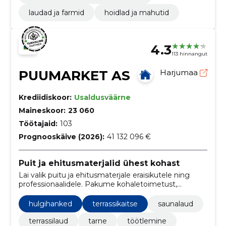
laudad ja farmid
hoidlad ja mahutid
4.3
113 hinnangut
PUUMARKET AS
Harjumaa
Krediidiskoor:
Usaldusväärne
Maineskoor:
23 060
Töötajaid:
103
Prognooskäive (2026):
41 132 096 €
Puit ja ehitusmaterjalid ühest kohast
Lai valik puitu ja ehitusmaterjale eraisikutele ning
professionaalidele. Pakume kohaletoimetust,
lõikusteenust, ProPartner-hulgihindu ja järelmaksu.
hulgihanked
terrassikaitse
saunalaud
terrassilaud
tarne
töötlemine