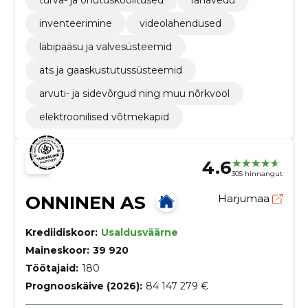
turva- ja ohutuskoolitused
rahavedu
inventeerimine
videolahendused
läbipääsu ja valvesüsteemid
ats ja gaaskustutussüsteemid
arvuti- ja sidevõrgud ning muu nõrkvool
elektroonilised võtmekapid
4.6
305 hinnangut
ONNINEN AS
Harjumaa
Krediidiskoor:
Usaldusväärne
Maineskoor:
39 920
Töötajaid:
180
Prognooskäive (2026):
84 147 279 €