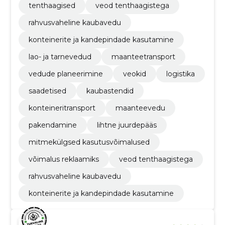
tenthaagised
veod tenthaagistega
rahvusvaheline kaubavedu
konteinerite ja kandepindade kasutamine
lao- ja tarnevedud
maanteetransport
vedude planeerimine
veokid
logistika
saadetised
kaubastendid
konteineritransport
maanteevedu
pakendamine
lihtne juurdepääs
mitmekülgsed kasutusvõimalused
võimalus reklaamiks
veod tenthaagistega
rahvusvaheline kaubavedu
konteinerite ja kandepindade kasutamine