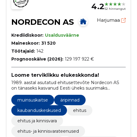
4.2
52 hinnangut
NORDECON AS
Harjumaa
Krediidiskoor:
Usaldusväärne
Maineskoor:
31 520
Töötajaid:
142
Prognooskäive (2026):
129 197 922 €
Loome terviklikku elukeskkonda!
1989. aastal asutatud ehitusettevõte Nordecon AS
on tänaseks kasvanud Eesti üheks suurimaks
ehituskontserniks.
muinsuskaitse
äripinnad
kaubanduskeskused
ehitus
ehitus ja kinnisvara
ehitus- ja kinnisvarateenused