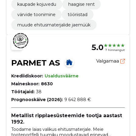
kaupade kojuvedu
haagise rent
värvide toonimine
tööriistad
muude ehitusmaterjalide jaemüük
5.0
7 hinnangut
PARMET AS
Valgamaa
Krediidiskoor:
Usaldusväärne
Maineskoor:
8630
Töötajaid:
38
Prognooskäive (2026):
9 642 888 €
Metallist ripplaesüsteemide tootja aastast
1992.
Toodame laias valikus ehitusmaterjale. Meie
tooteportfelli tuumiku moodustavad erinevad