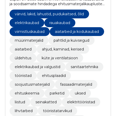
ja soodsaimate hindadega ehitusmaterjalikaupluste
kett. Asume 17 erinevas Eesti linnas.
värvid, lakid, lahustid, puidukaitsed, õlid
elektrikaubad
rauakaubad
viimistluskaubad
aiatarbed ja kodukaubad
müürimaterjalid
pahtlid ja kuivsegud
aiatarbed
ahjud, kaminad, kerised
üldehitus
küte ja ventilatsioon
elektrikaubad ja valgustid
sanitaartehnika
tööriistad
ehitusplaadid
soojustusmaterjalid
fassaadimaterjalid
ehituskeemia
parketid
uksed
liistud
seinakatted
elektritööriistad
lihvtarbed
tööriistatarvikud