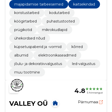
kaudu, näiteks Smile®, Elise®, McLean® ja Prime
majapidamise tarbeesemed
kaitsekindad
Light®.
koristustarbed
kodutarbed
köögirtarbed
puhastustooted
prügikotid
mikrokiudlapid
ühekordsed nõud
küpsetuspaberid ja -vormid
kõrred
albumid
elektroonikaseadmed
jõulu- ja dekoratiivvalgustus
led-valgustus
muu tootmine
4.8
5 hinnangut
VALLEY OÜ
Pärnumaa