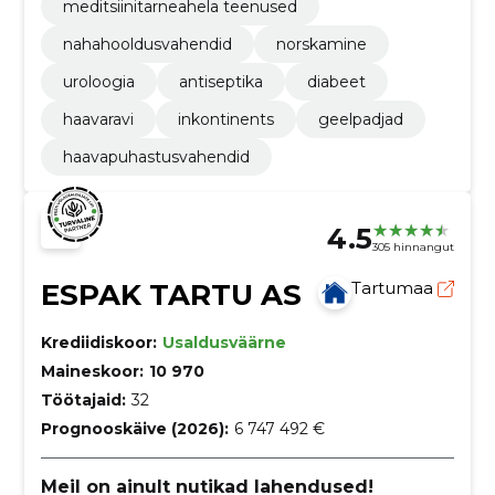
meditsiinitarneahela teenused
nahahooldusvahendid
norskamine
uroloogia
antiseptika
diabeet
haavaravi
inkontinents
geelpadjad
haavapuhastusvahendid
4.5
305 hinnangut
ESPAK TARTU AS
Tartumaa
Krediidiskoor:
Usaldusväärne
Maineskoor:
10 970
Töötajaid:
32
Prognooskäive (2026):
6 747 492 €
Meil on ainult nutikad lahendused!