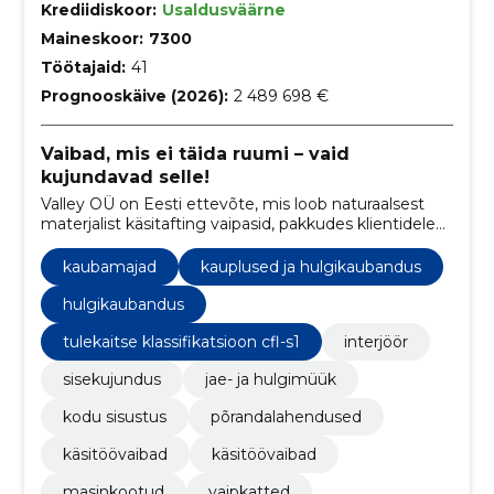
Krediidiskoor:
Usaldusväärne
Maineskoor:
7300
Töötajaid:
41
Prognooskäive (2026):
2 489 698 €
Vaibad, mis ei täida ruumi – vaid
kujundavad selle!
Valley OÜ on Eesti ettevõte, mis loob naturaalsest
materjalist käsitafting vaipasid, pakkudes klientidele
rätsepatööna valmivaid unikaalseid lahendusi.
kaubamajad
kauplused ja hulgikaubandus
hulgikaubandus
tulekaitse klassifikatsioon cfl-s1
interjöör
sisekujundus
jae- ja hulgimüük
kodu sisustus
põrandalahendused
käsitöövaibad
käsitöövaibad
masinkootud
vaipkatted