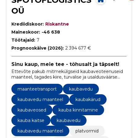
OÜ
Krediidiskoor:
Riskantne
Maineskoor:
-46 638
Töötajaid:
7
Prognooskäive (2026):
2 394 677 €
Sinu kaup, meie tee - tõhusalt ja täpselt!
Ettevõte pakub mitmekülgseid kaubaveoteenuseid
maanteel, tagades kiire, turvalise ja usaldusväärse
kaupade transportimise sihtkohta.
maanteetransport
kaubavedu
kaubavedu maanteel
kaubakärud
kaubaveosed
kauba kinnitamine
kauba kaitse
kaubavedu
kaubavedu maanteel
platvormid