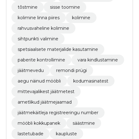
tõstmine
sisse toomine
kolimine linna piires
kolimine
rahvusvaheline kolimine
sihtpunkti valimine
spetsiaalsete materjalide kasutamine
paberite kontrollimine
vara kindlustamine
jäätmevedu
remondi prügi
aegu näinud mööbli
kodumasinatest
mittevajalikest jäätmetest
ametlikud jäätmejaamad
jäätmekäitleja registreeringu number
mööbli kokkupanek
säästmine
lastetubade
kaupluste