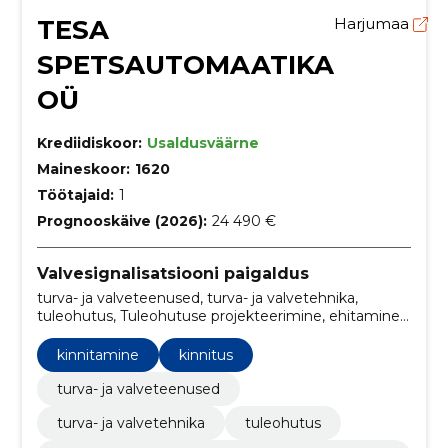
TESA
Harjumaa
SPETSAUTOMAATIKA
OÜ
Krediidiskoor:
Usaldusväärne
Maineskoor:
1620
Töötajaid:
1
Prognooskäive (2026):
24 490 €
Valvesignalisatsiooni paigaldus
turva- ja valveteenused, turva- ja valvetehnika,
tuleohutus, Tuleohutuse projekteerimine, ehitamine
ja hooldamine, hooldus, kinnitamine, logistika,
isoleerimine, kasutustingimused, pakkumised
kinnitamine
kinnitus
turva- ja valveteenused
turva- ja valvetehnika
tuleohutus