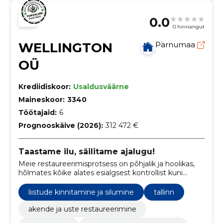
0.0
0 hinnangut
WELLINGTON
Pärnumaa
OÜ
Krediidiskoor:
Usaldusväärne
Maineskoor:
3340
Töötajaid:
6
Prognooskäive (2026):
312 472 €
Taastame ilu, säilitame ajalugu!
Meie restaureerimisprotsess on põhjalik ja hoolikas,
hõlmates kõike alates esialgsest kontrollist kuni
lõpliku viimistlustööni. Me kasutame traditsioonilisi
restaureerimistehnikaid ja -materjale.
liistude kinnitamine ja silumine
tallinn
akende ja uste restaureerimine