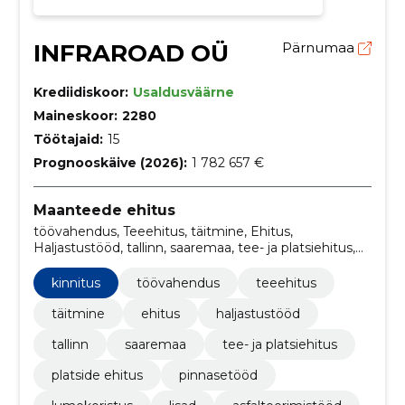
INFRAROAD OÜ
Pärnumaa
Krediidiskoor:
Usaldusväärne
Maineskoor:
2280
Töötajaid:
15
Prognooskäive (2026):
1 782 657 €
Maanteede ehitus
töövahendus, Teeehitus, täitmine, Ehitus,
Haljastustööd, tallinn, saaremaa, tee- ja platsiehitus,
Platside ehitus, pinnasetÖÖd
kinnitus
töövahendus
teeehitus
täitmine
ehitus
haljastustööd
tallinn
saaremaa
tee- ja platsiehitus
platside ehitus
pinnasetööd