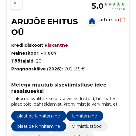
5.0
1 hinnang
ARUJÕE EHITUS
Tartumaa
OÜ
Krediidiskoor:
Riskantne
Maineskoor:
-11 607
Töötajaid:
20
Prognooskäive (2026):
702 555 €
Meiega muutub siseviimistluse idee
reaalsuseks!
Pakume kvaliteetseid siseviimistlustöid, hõlmates
plaaditöid, pahteldamist, krohvimist ja värvimist, et
muuta teie ruumid kauniks ja vastupidavaks.
plaatide kinnitamine
kinnitamine
plaatide kinnitamine
viimistlustööd