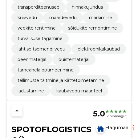
transporditeenused
hinnakujundus
kuivvedu
määrdevedu
märkimine
veokite rentimine
sõidukite remontimine
turvalisuse tagamine
lahtise tsemendi vedu
elektroonikakaubad
peenmaterjal
puistematerjal
tarneahela optimeerimine
tellimuste täitmine ja kättetoimetamine
ladustamine
kaubavedu maanteel
5.0
2 hinnangut
SPOTOFLOGISTICS
Harjumaa