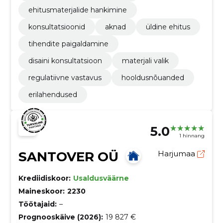
ehitusmaterjalide hankimine
konsultatsioonid
aknad
üldine ehitus
tihendite paigaldamine
disaini konsultatsioon
materjali valik
regulatiivne vastavus
hooldusnõuanded
erilahendused
5.0
1 hinnang
SANTOVER OÜ
Harjumaa
Krediidiskoor:
Usaldusväärne
Maineskoor:
2230
Töötajaid:
–
Prognooskäive (2026):
19 827 €