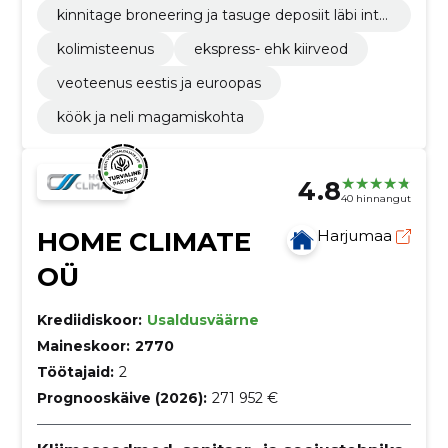
kinnitage broneering ja tasuge deposiit läbi inte
rnetipanga
kolimisteenus
ekspress- ehk kiirveod
veoteenus eestis ja euroopas
köök ja neli magamiskohta
4.8
40 hinnangut
HOME CLIMATE
Harjumaa
OÜ
Krediidiskoor:
Usaldusväärne
Maineskoor:
2770
Töötajaid:
2
Prognooskäive (2026):
271 952 €