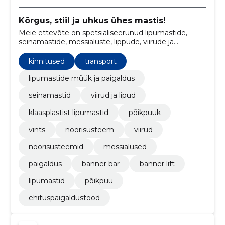
Kõrgus, stiil ja uhkus ühes mastis!
Meie ettevõte on spetsialiseerunud lipumastide,
seinamastide, messialuste, lippude, viirude ja
nöörisüsteemide paigaldusele ning kinnitusele. Meie
kogenud meeskond tagab professionaalse ja
kinnitused
transport
esteetiliselt meeldiva lahenduse, mis lisab uhkust ja
elegantsi igale keskkonnale.
lipumastide müük ja paigaldus
seinamastid
viirud ja lipud
klaasplastist lipumastid
põikpuuk
vints
nöörisüsteem
viirud
nöörisüsteemid
messialused
paigaldus
banner bar
banner lift
lipumastid
põikpuu
ehituspaigaldustööd