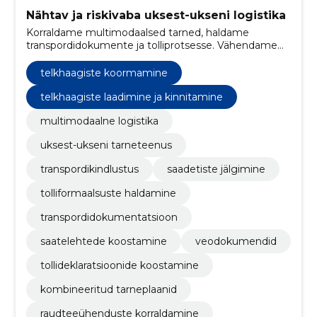
Nähtav ja riskivaba uksest-ukseni logistika
Korraldame multimodaalsed tarned, haldame
transpordidokumente ja tolliprotsesse. Vähendame
riske, kiirendame tarneahelat ning tagame täieliku
nähtavuse saadetiste üle.
telkhaagiste koormamine
telkhaagiste laadimine ja kinnitamine
multimodaalne logistika
uksest-ukseni tarneteenus
transpordikindlustus
saadetiste jälgimine
tolliformaalsuste haldamine
transpordidokumentatsioon
saatelehtede koostamine
veodokumendid
tollideklaratsioonide koostamine
kombineeritud tarneplaanid
raudteeühenduste korraldamine