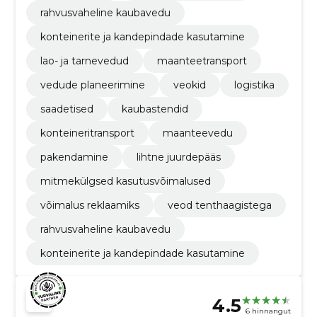
rahvusvaheline kaubavedu
konteinerite ja kandepindade kasutamine
lao- ja tarnevedud
maanteetransport
vedude planeerimine
veokid
logistika
saadetised
kaubastendid
konteineritransport
maanteevedu
pakendamine
lihtne juurdepääs
mitmekülgsed kasutusvõimalused
võimalus reklaamiks
veod tenthaagistega
rahvusvaheline kaubavedu
konteinerite ja kandepindade kasutamine
4.5
6 hinnangut