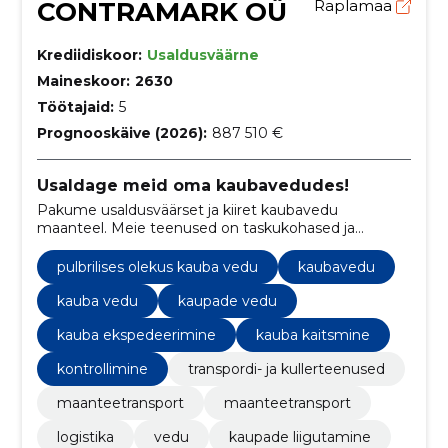
CONTRAMARK OÜ
Raplamaa
Krediidiskoor:
Usaldusväärne
Maineskoor:
2630
Töötajaid:
5
Prognooskäive (2026):
887 510 €
Usaldage meid oma kaubavedudes!
Pakume usaldusväärset ja kiiret kaubavedu
maanteel. Meie teenused on taskukohased ja
vastavad kõrgetele standarditele.
pulbrilises olekus kauba vedu
kaubavedu
kauba vedu
kaupade vedu
kauba ekspedeerimine
kauba kaitsmine
kontrollimine
transpordi- ja kullerteenused
maanteetransport
maanteetransport
logistika
vedu
kaupade liigutamine