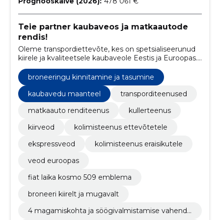
Prognooskäive (2026):
478 061 €
Teie partner kaubaveos ja matkaautode
rendis!
Oleme transpordiettevõte, kes on spetsialiseerunud
kiirele ja kvaliteetsele kaubaveole Eestis ja Euroopas.
Lisaks sellele pakume ka mugavat matkaautode
renditeenust.
broneeringu kinnitamine ja tasumine
kaubavedu maanteel
transporditeenused
matkaauto renditeenus
kullerteenus
kiirveod
kolimisteenus ettevõtetele
ekspressveod
kolimisteenus eraisikutele
veod euroopas
fiat laika kosmo 509 emblema
broneeri kiirelt ja mugavalt
4 magamiskohta ja söögivalmistamise vahendi
d