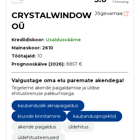
1 hinnang
CRYSTALWINDOW
Jõgevamaa
OÜ
Krediidiskoor:
Usaldusväärne
Maineskoor:
2610
Töötajaid:
10
Prognooskäive (2026):
8857 €
Valgustage oma elu paremate akendega!
Tegeleme akende paigaldamise ja üldise
ehitusteenuse pakkumisega.
kaubanduslik aknapaigaldus
kruvide kinnitamine
kaubandusprojektid
akende paigaldus
üldehitus
üldehitusteenused