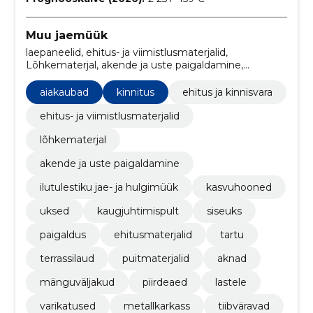
Muu jaemüük
laepaneelid, ehitus- ja viimistlusmaterjalid,
Lõhkematerjal, akende ja uste paigaldamine,
Aiakaubad, ilutulestiku jae- ja hulgimüük,
kasvuhooned, uksed, kaugjuhtimispult, kinnitus
aiakaubad
kinnitus
ehitus ja kinnisvara
ehitus- ja viimistlusmaterjalid
lõhkematerjal
akende ja uste paigaldamine
ilutulestiku jae- ja hulgimüük
kasvuhooned
uksed
kaugjuhtimispult
siseuks
paigaldus
ehitusmaterjalid
tartu
terrassilaud
puitmaterjalid
aknad
mänguväljakud
piirdeaed
lastele
varikatused
metallkarkass
tiibväravad