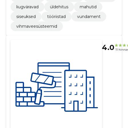
liugväravad
üldehitus
mahutid
siseuksed
tööriistad
vundament
vihmaveesüsteemid
4.0
11 hinna