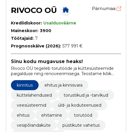
RIVOCO OÜ
Pärnumaa
Krediidiskoor:
Usaldusväärne
Maineskoor:
3900
Töötajaid:
7
Prognooskäive (2026):
577 991 €
Sinu kodu mugavuse heaks!
Rivoco OÜ tegeleb torutööde ja küttesüsteemide
paigalduse ning renoveerimisega. Teostame kõik
torutööd, vee ja kanalisatsioonitööd
kinnitus
ehitus ja kinnisvara
küttelahendused
torustikud ja -tarvikud
veesüsteemid
üld- ja koduteenused
ehitus
ehitamine
torutööd
vesipõrandaküte
püstikute vahetus