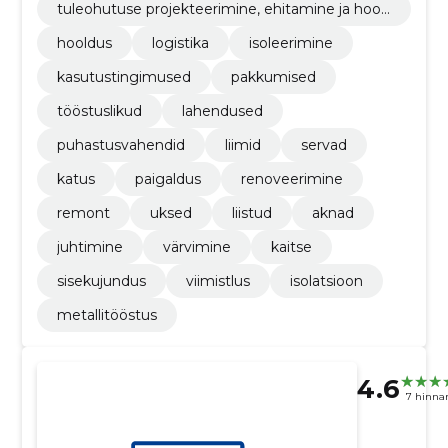
tuleohutuse projekteerimine, ehitamine ja hool
damine
hooldus
logistika
isoleerimine
kasutustingimused
pakkumised
tööstuslikud
lahendused
puhastusvahendid
liimid
servad
katus
paigaldus
renoveerimine
remont
uksed
liistud
aknad
juhtimine
värvimine
kaitse
sisekujundus
viimistlus
isolatsioon
metallitööstus
4.6
7 hinna