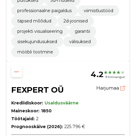
puituksed
3d-mudelid
professionaalne paigaldus
viimistlustööd
täpsed mõõdud
2d-joonised
projekti visualiseering
garantii
sisekujundusuksed
välisuksed
mööbli tootmine
4.2
9 hinnangut
FEXPERT OÜ
Harjumaa
Krediidiskoor:
Usaldusväärne
Maineskoor:
1850
Töötajaid:
2
Prognooskäive (2026):
225 796 €