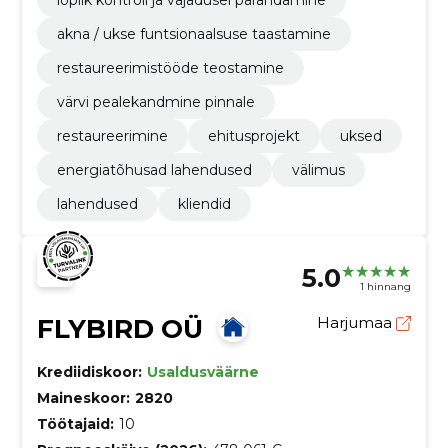
lõplik kontroll ja vajadusel parandamine
akna / ukse funtsionaalsuse taastamine
restaureerimistööde teostamine
värvi pealekandmine pinnale
restaureerimine
ehitusprojekt
uksed
energiatõhusad lahendused
välimus
lahendused
kliendid
5.0
1 hinnang
FLYBIRD OÜ
Harjumaa
Krediidiskoor:
Usaldusväärne
Maineskoor:
2820
Töötajaid:
10