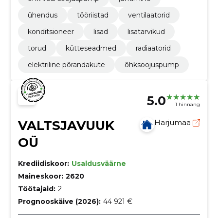
ühendus
tööriistad
ventilaatorid
konditsioneer
lisad
lisatarvikud
torud
kütteseadmed
radiaatorid
elektriline põrandaküte
õhksoojuspump
5.0
1 hinnang
VALTSJAVUUK
Harjumaa
OÜ
Krediidiskoor:
Usaldusväärne
Maineskoor:
2620
Töötajaid:
2
Prognooskäive (2026):
44 921 €