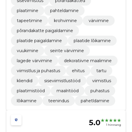
siseviimistlus
põrandakatted
plaatimine
pahteldamine
tapeetimine
krohvimine
värvimine
põrandakatte paigaldamine
plaatide paigaldamine
plaatide lõikamine
vuukimine
seinte värvimine
lagede värvimine
dekoratiivne maalimine
viimistlus ja puhastus
ehitus
tartu
kliendid
siseviimistlustööd
viimistlus
plaatimistööd
maalritööd
puhastus
lõikamine
teenindus
pahetldamine
5.0
1 hinnang