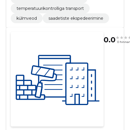
temperatuurikontrolliga transport
külmveod
saadetiste ekspedeerimine
0.0
0 hinna