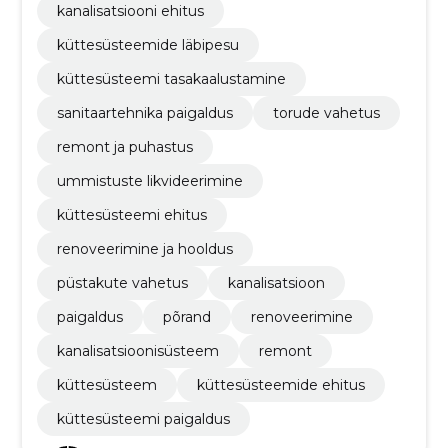
kanalisatsiooni ehitus
küttesüsteemide läbipesu
küttesüsteemi tasakaalustamine
sanitaartehnika paigaldus
torude vahetus
remont ja puhastus
ummistuste likvideerimine
küttesüsteemi ehitus
renoveerimine ja hooldus
püstakute vahetus
kanalisatsioon
paigaldus
põrand
renoveerimine
kanalisatsioonisüsteem
remont
küttesüsteem
küttesüsteemide ehitus
küttesüsteemi paigaldus