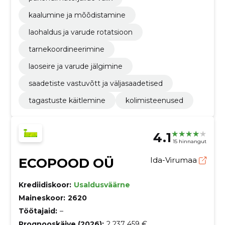
kaalumine ja mõõdistamine
laohaldus ja varude rotatsioon
tarnekoordineerimine
laoseire ja varude jälgimine
saadetiste vastuvõtt ja väljasaadetised
tagastuste käitlemine
kolimisteenused
4.1
15 hinnangut
ECOPOOD OÜ
Ida-Virumaa
Krediidiskoor:
Usaldusväärne
Maineskoor:
2620
Töötajaid:
–
Prognooskäive (2026):
2 237 459 €