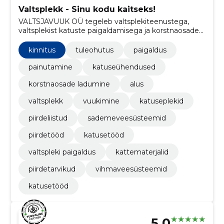
Valtsplekk - Sinu kodu kaitseks!
VALTSJAVUUK OÜ tegeleb valtsplekiteenustega,
valtsplekist katuste paigaldamisega ja korstnaosade
ladumisega.
kinnitus
tuleohutus
paigaldus
painutamine
katuseühendused
korstnaosade ladumine
alus
valtsplekk
vuukimine
katuseplekid
piirdeliistud
sademeveesüsteemid
piirdetööd
katusetööd
valtspleki paigaldus
kattematerjalid
piirdetarvikud
vihmaveesüsteemid
katusetööd
5.0