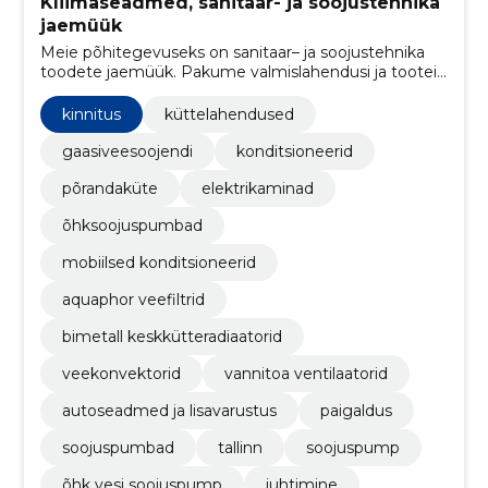
Kliimaseadmed, sanitaar- ja soojustehnika
jaemüük
Meie põhitegevuseks on sanitaar– ja soojustehnika
toodete jaemüük. Pakume valmislahendusi ja tooteid
nii veevarustus-, kui ka gaasi- ja küttevaldkonnas.
kinnitus
küttelahendused
gaasiveesoojendi
konditsioneerid
põrandaküte
elektrikaminad
õhksoojuspumbad
mobiilsed konditsioneerid
aquaphor veefiltrid
bimetall keskkütteradiaatorid
veekonvektorid
vannitoa ventilaatorid
autoseadmed ja lisavarustus
paigaldus
soojuspumbad
tallinn
soojuspump
õhk vesi soojuspump
juhtimine