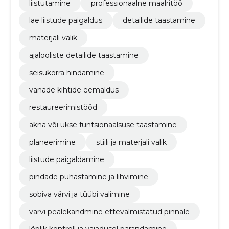
liistutamine
professionaalne maalritöö
lae liistude paigaldus
detailide taastamine
materjali valik
ajalooliste detailide taastamine
seisukorra hindamine
vanade kihtide eemaldus
restaureerimistööd
akna või ukse funtsionaalsuse taastamine
planeerimine
stiili ja materjali valik
liistude paigaldamine
pindade puhastamine ja lihvimine
sobiva värvi ja tüübi valimine
värvi pealekandmine ettevalmistatud pinnale