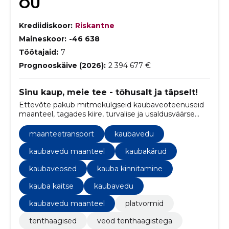
OÜ
Krediidiskoor:
Riskantne
Maineskoor:
-46 638
Töötajaid:
7
Prognooskäive (2026):
2 394 677 €
Sinu kaup, meie tee - tõhusalt ja täpselt!
Ettevõte pakub mitmekülgseid kaubaveoteenuseid
maanteel, tagades kiire, turvalise ja usaldusväärse
kaupade transportimise sihtkohta.
maanteetransport
kaubavedu
kaubavedu maanteel
kaubakärud
kaubaveosed
kauba kinnitamine
kauba kaitse
kaubavedu
kaubavedu maanteel
platvormid
tenthaagised
veod tenthaagistega