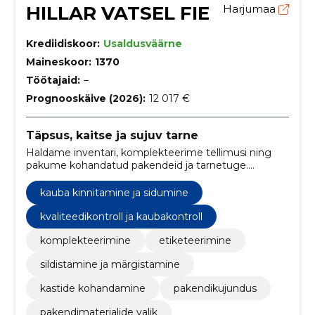
HILLAR VATSEL FIE
Harjumaa
Krediidiskoor:
Usaldusväärne
Maineskoor:
1370
Töötajaid:
–
Prognooskäive (2026):
12 017 €
Täpsus, kaitse ja sujuv tarne
Haldame inventari, komplekteerime tellimusi ning
pakume kohandatud pakendeid ja tarnetuge.
Vähendame kulusid, kiirendame lähetusi ja tagame
kaupade terve saabumise.
kauba kinnitamine ja sidumine
kvaliteedikontroll ja kaubakontroll
komplekteerimine
etiketeerimine
sildistamine ja märgistamine
kastide kohandamine
pakendikujundus
pakendimaterjalide valik