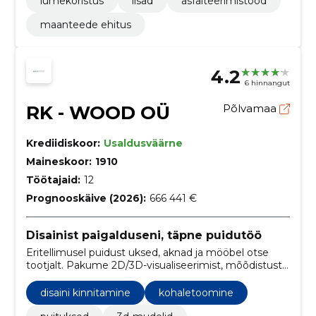
lumekoristus
lisad
asfalteerimistööd
maanteede ehitus
4.2
6 hinnangut
RK - WOOD OÜ
Põlvamaa
Krediidiskoor:
Usaldusväärne
Maineskoor:
1910
Töötajaid:
12
Prognooskäive (2026):
666 441 €
Disainist paigalduseni, täpne puidutöö
Eritellimusel puidust uksed, aknad ja mööbel otse
tootjalt. Pakume 2D/3D-visualiseerimist, mõõdistust
ja professionaalset paigaldust täpse sobivuse
tagamiseks.
disaini kinnitamine
kohaletoomine