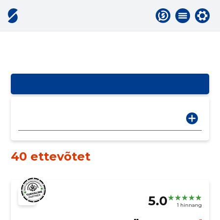
40 ettevõtet
5.0
1 hinnang