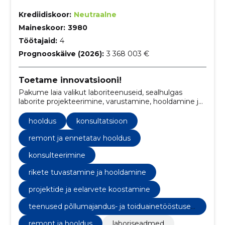
Krediidiskoor:
Neutraalne
Maineskoor:
3980
Töötajaid:
4
Prognooskäive (2026):
3 368 003 €
Toetame innovatsiooni!
Pakume laia valikut laboriteenuseid, sealhulgas
laborite projekteerimine, varustamine, hooldamine ja
konsultatsioon.
hooldus
konsultatsioon
remont ja ennetatav hooldus
konsulteerimine
rikete tuvastamine ja hooldamine
projektide ja eelarvete koostamine
teenused põllumajandus- ja toiduainetööstusel
e
remont ja hooldus
laboriseadmed