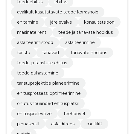
teedeehitus
ehitus
avalikult kasutatavate teede korrashoid
ehitamine
järelevalve
konsultatsioon
masinate rent
teede ja tänavate hooldus
asfalteerimistööd
asfalteerimine
taristu
tänavad
tänavate hooldus
teede ja taristute ehitus
teede puhastamine
taristuprojektide planeerimine
ehitusprotsessi optimeerimine
ohutusnõuanded ehitusplatsil
ehitusjärelevalve
teehöövel
pinnaserull
asfaldifrees
multilift
platsid