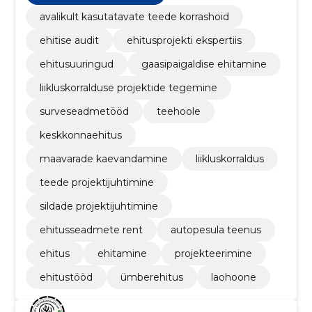
avalikult kasutatavate teede korrashoid
ehitise audit
ehitusprojekti ekspertiis
ehitusuuringud
gaasipaigaldise ehitamine
liikluskorralduse projektide tegemine
surveseadmetööd
teehoole
keskkonnaehitus
maavarade kaevandamine
liikluskorraldus
teede projektijuhtimine
sildade projektijuhtimine
ehitusseadmete rent
autopesula teenus
ehitus
ehitamine
projekteerimine
ehitustööd
ümberehitus
laohoone