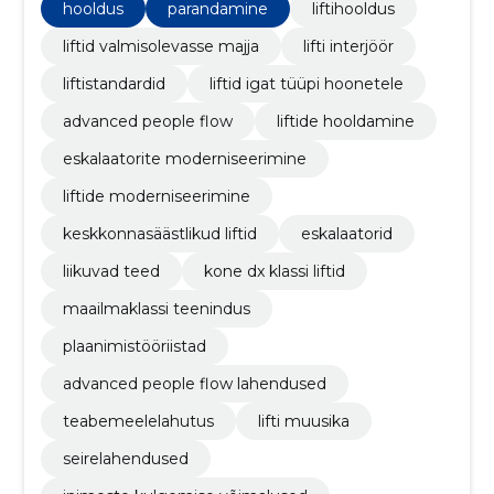
hooldus
parandamine
liftihooldus
liftid valmisolevasse majja
lifti interjöör
liftistandardid
liftid igat tüüpi hoonetele
advanced people flow
liftide hooldamine
eskalaatorite moderniseerimine
liftide moderniseerimine
keskkonnasäästlikud liftid
eskalaatorid
liikuvad teed
kone dx klassi liftid
maailmaklassi teenindus
plaanimistööriistad
advanced people flow lahendused
teabemeelelahutus
lifti muusika
seirelahendused