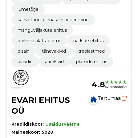
lumetõrje
kaevetööd, pinnase planeerimine
mänguväljakute ehitus
parkimisplatsi ehitus
parkide ehitus
disain
tänavakivid
trepiastmed
plaadid
äärekivid
platside ehitus
4.8
52 hinnangut
EVARI EHITUS
Tartumaa
OÜ
Krediidiskoor:
Usaldusväärne
Maineskoor:
5020