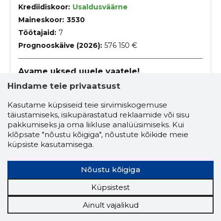
Krediidiskoor:
Usaldusväärne
Maineskoor:
3530
Töötajaid:
7
Prognooskäive (2026):
576 150 €
Avame uksed uuele vaatele!
Oleme spetsialiseerunud kvaliteetsete
Hindame teie privaatsust
klaaslahendustele, akende-uste müügile ja
paigaldusele, pakkudes laia valikut tooteidi ja
Kasutame küpsiseid teie sirvimiskogemuse
professionaalset teenindust
ehitus ja kinnisvara
täiustamiseks, isikupärastatud reklaamide või sisu
pakkumiseks ja oma liikluse analüüsimiseks. Kui
akende remont ja suluste väljavahetamine
klõpsate "nõustu kõigiga", nõustute kõikide meie
küpsiste kasutamisega.
avatäidete remont ja hooldus
akende remont ja hooldus
hooldus
Nõustu kõigiga
remont ja hooldus
Küpsistest
akende ja uste paigaldamine
Ainult vajalikud
akende klaasimine