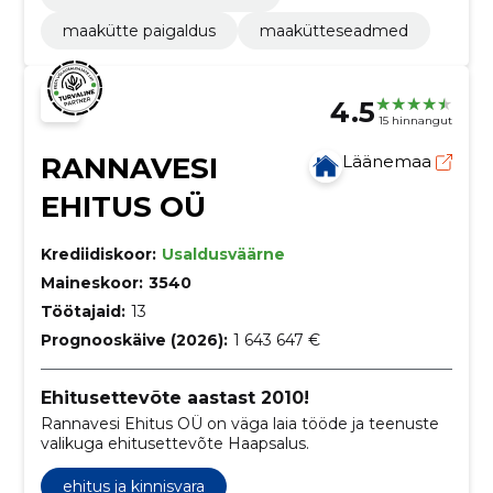
maakütte paigaldus
maakütteseadmed
4.5
15 hinnangut
RANNAVESI
Läänemaa
EHITUS OÜ
Krediidiskoor:
Usaldusväärne
Maineskoor:
3540
Töötajaid:
13
Prognooskäive (2026):
1 643 647 €
Ehitusettevõte aastast 2010!
Rannavesi Ehitus OÜ on väga laia tööde ja teenuste
valikuga ehitusettevõte Haapsalus.
ehitus ja kinnisvara