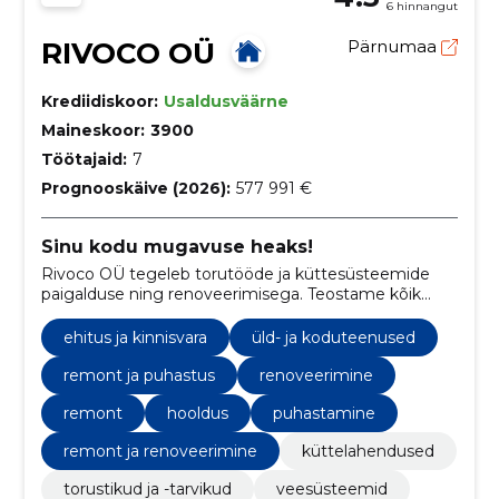
6 hinnangut
RIVOCO OÜ
Pärnumaa
Krediidiskoor:
Usaldusväärne
Maineskoor:
3900
Töötajaid:
7
Prognooskäive (2026):
577 991 €
Sinu kodu mugavuse heaks!
Rivoco OÜ tegeleb torutööde ja küttesüsteemide
paigalduse ning renoveerimisega. Teostame kõik
torutööd, vee ja kanalisatsioonitööd
ehitus ja kinnisvara
üld- ja koduteenused
remont ja puhastus
renoveerimine
remont
hooldus
puhastamine
remont ja renoveerimine
küttelahendused
torustikud ja -tarvikud
veesüsteemid