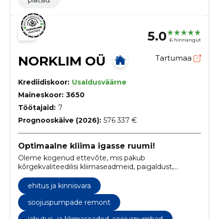
5.0
6 hinnangut
NORKLIM OÜ
Tartumaa
Krediidiskoor:
Usaldusväärne
Maineskoor:
3650
Töötajaid:
7
Prognooskäive (2026):
576 337 €
Optimaalne kliima igasse ruumi!
Oleme kogenud ettevõte, mis pakub
kõrgekvaliteedilisi kliimaseadmeid, paigaldust,
hooldust ja remonti, tagades klientidele mugavuse ja
optimaalse sisekliima.
ehitus ja kinnisvara
soojuspumpade remont
jahutus- ja kliimaseaded, soojuspumbad