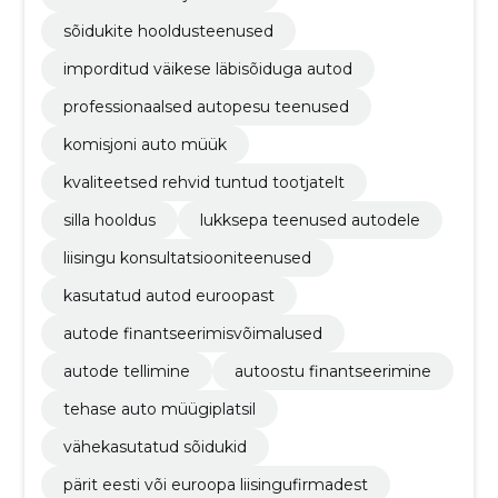
sõidukite hooldusteenused
imporditud väikese läbisõiduga autod
professionaalsed autopesu teenused
komisjoni auto müük
kvaliteetsed rehvid tuntud tootjatelt
silla hooldus
lukksepa teenused autodele
liisingu konsultatsiooniteenused
kasutatud autod euroopast
autode finantseerimisvõimalused
autode tellimine
autoostu finantseerimine
tehase auto müügiplatsil
vähekasutatud sõidukid
pärit eesti või euroopa liisingufirmadest