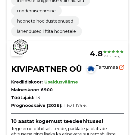
inimeste kulgemise võimalused
moderniseerimine
hoonete hooldusteenused
lahendused liftita hoonetele
4.8
6 hinnangut
KIVIPARTNER OÜ
Tartumaa
Krediidiskoor:
Usaldusväärne
Maineskoor:
6900
Töötajaid:
13
Prognooskäive (2026):
1 821 175 €
10 aastat kogemust teedeehituses!
Tegeleme põhiliselt teede, parklate ja platside
ehitusega ning lisaks ka erinevate suuremahuliste