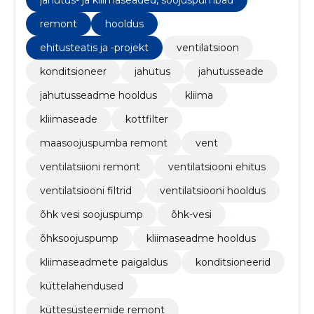
remont
hooldus
ehitusteatis ja -projekt
ventilatsioon
konditsioneer
jahutus
jahutusseade
jahutusseadme hooldus
kliima
kliimaseade
kottfilter
maasoojuspumba remont
vent
ventilatsiioni remont
ventilatsiooni ehitus
ventilatsiooni filtrid
ventilatsiooni hooldus
õhk vesi soojuspump
õhk-vesi
õhksoojuspump
kliimaseadme hooldus
kliimaseadmete paigaldus
konditsioneerid
küttelahendused
küttesüsteemide remont