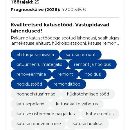
Töötajaid:
25
Prognooskäive (2026):
4 300 336 €
Kvaliteetsed katusetööd. Vastupidavad
lahendused!
Pakume katusetöödega seotud lahendusi, sealhulgas
lamekatuse ehitust, hüdroisolatsiooni, katuse remonti
ja hooldust ning katusekatte vahetust.
ehitus ja kinnisvara
katuse remont
bituumenrullmaterjalid
remont ja hooldus
renoveerimine
remont
hooldus
hooldustööd
remonditööd
hooneehitusfirmad
hüdrotehnilised tööd
katusepollarid
katusekatte vahetus
katusesüsteemide paigaldus
katuse ehitus
katuse renoveerimine
katuse hooldus