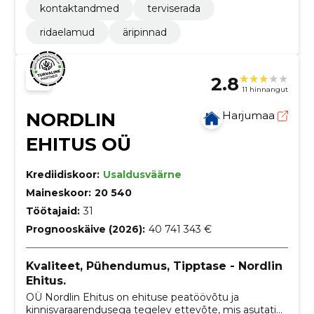
kontaktandmed
terviserada
ridaelamud
äripinnad
2.8
11 hinnangut
NORDLIN
Harjumaa
EHITUS OÜ
Krediidiskoor:
Usaldusväärne
Maineskoor:
20 540
Töötajaid:
31
Prognooskäive (2026):
40 741 343 €
Kvaliteet, Pühendumus, Tipptase - Nordlin
Ehitus.
OÜ Nordlin Ehitus on ehituse peatöövõtu ja
kinnisvaraarendusega tegelev ettevõte, mis asutati