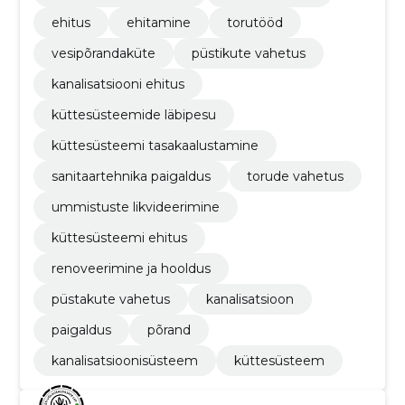
ehitus
ehitamine
torutööd
vesipõrandaküte
püstikute vahetus
kanalisatsiooni ehitus
küttesüsteemide läbipesu
küttesüsteemi tasakaalustamine
sanitaartehnika paigaldus
torude vahetus
ummistuste likvideerimine
küttesüsteemi ehitus
renoveerimine ja hooldus
püstakute vahetus
kanalisatsioon
paigaldus
põrand
kanalisatsioonisüsteem
küttesüsteem