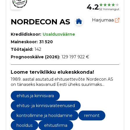
4.2
52 hinnangut
NORDECON AS
Harjumaa
Krediidiskoor:
Usaldusväärne
Maineskoor:
31 520
Töötajaid:
142
Prognooskäive (2026):
129 197 922 €
Loome terviklikku elukeskkonda!
1989. aastal asutatud ehitusettevõte Nordecon AS
on tänaseks kasvanud Eesti üheks suurimaks
ehituskontserniks.
ehitus ja kinnisvara
ehitus- ja kinnisvarateenused
kontrollimine ja hooldamine
remont
hooldus
ehitusfirma