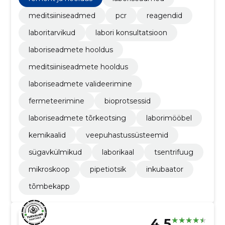
meditsiiniseadmed
pcr
reagendid
laboritarvikud
labori konsultatsioon
laboriseadmete hooldus
meditsiiniseadmete hooldus
laboriseadmete valideerimine
fermeteerimine
bioprotsessid
laboriseadmete tõrkeotsing
laborimööbel
kemikaalid
veepuhastussüsteemid
sügavkülmikud
laborikaal
tsentrifuug
mikroskoop
pipetiotsik
inkubaator
tõmbekapp
4.5