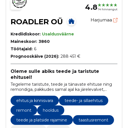
4.8
14 hinnangut
ROADLER OÜ
Harjumaa
Krediidiskoor:
Usaldusväärne
Maineskoor:
3860
Töötajaid:
6
Prognooskäive (2026):
288 451 €
Oleme sulle abiks teede ja taristute
ehitusel!
Tegeleme taristute, teede ja tänavate ehituse ning
remondiga, pakkudes samal ajal ka järelevalvet,
konsultatsiooni, masinate renti ja teede ning
tänavate hooldust.
ehitus ja kinnisvara
teede- ja sillaehitus
remont
hooldus
teede ja platside rajamine
taastusremont