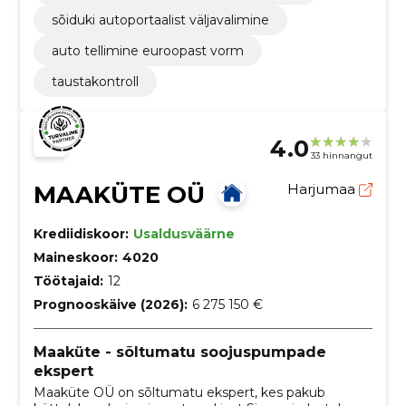
sõiduki autoportaalist väljavalimine
auto tellimine euroopast vorm
taustakontroll
4.0
33 hinnangut
MAAKÜTE OÜ
Harjumaa
Krediidiskoor:
Usaldusväärne
Maineskoor:
4020
Töötajaid:
12
Prognooskäive (2026):
6 275 150 €
Maaküte - sõltumatu soojuspumpade
ekspert
Maaküte OÜ on sõltumatu ekspert, kes pakub