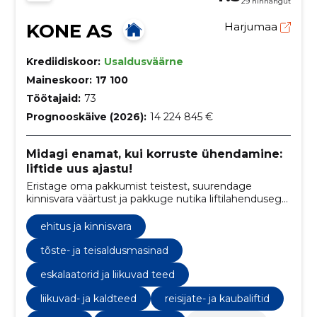
29 hinnangut
KONE AS
Harjumaa
Krediidiskoor:
Usaldusväärne
Maineskoor:
17 100
Töötajaid:
73
Prognooskäive (2026):
14 224 845 €
Midagi enamat, kui korruste ühendamine:
liftide uus ajastu!
Eristage oma pakkumist teistest, suurendage
kinnisvara väärtust ja pakkuge nutika liftilahendusega
parimat kasutajaelamust.
ehitus ja kinnisvara
tõste- ja teisaldusmasinad
eskalaatorid ja liikuvad teed
liikuvad- ja kaldteed
reisijate- ja kaubaliftid