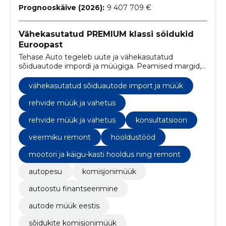
Prognooskäive (2026):
9 407 709 €
Vähekasutatud PREMIUM klassi sõidukid
Euroopast
Tehase Auto tegeleb uute ja vähekasutatud
sõiduautode impordi ja müügiga. Peamised margid,
mida pakume, on Audi, BMW, Mercedes-Benz,
Volkswagen ja Volvo.
vähekasutatud sõiduautode import ja müük
rehvide müük ja vahetus
rehvide müük ja vahetus
konsultatsioon
veermiku remont
hooldustööd
mootori ja käigu-kasti hooldus ning remont
autopesu
komisjonimüük
autoostu finantseerimine
autode müük eestis
sõidukite komisjonimüük