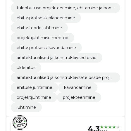
tuleohutuse projekteerimine, ehitamine ja hool
damine
ehitusprotsessi planeerimine
ehitustööde juhtimine
projektijuhtimise meetod
ehitusprotsessi kavandamine
arhitektuurilised ja konstruktiivsed osad
üldehitus
arhitektuurilised ja konstruktiivsete osade proje
kteerimine
ehituse juhtimine
kavandamine
projektijuhtimine
projekteerimine
juhtimine
4.3