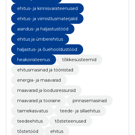
ehitus- ja kinnisvarateenused
ehitus- ja viimistlusmaterjalid
aiandus- ja haljastustööd
ehitus ja ümberehitus
haljastus- ja õuehooldustööd
heakorrateenus
tõkkesüsteemid
ehitusmasinad ja tööriistad
energia- ja maavarad
maavarad ja loodusressursid
maavarad ja tooraine
pinnasemasinad
taimekasvatus
teede- ja sillaehitus
teedeehitus
tõsteteenused
tõstetööd
ehitus