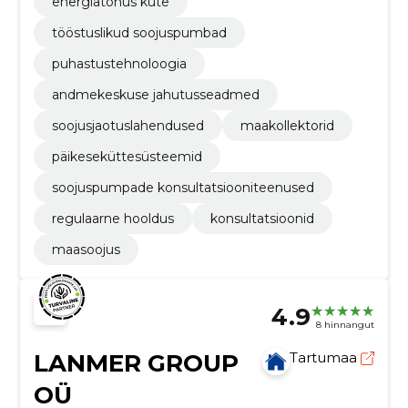
energiatõhus küte
tööstuslikud soojuspumbad
puhastustehnoloogia
andmekeskuse jahutusseadmed
soojusjaotuslahendused
maakollektorid
päikeseküttesüsteemid
soojuspumpade konsultatsiooniteenused
regulaarne hooldus
konsultatsioonid
maasoojus
4.9
8 hinnangut
LANMER GROUP
Tartumaa
OÜ