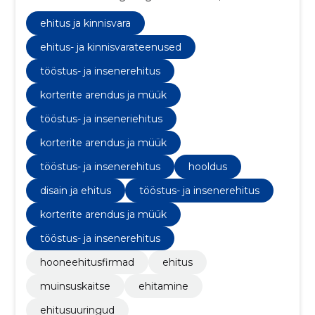
2010. aastal. Neljateistkümne tegutsemisaasta
jooksul oleme kasvanud üheks turu juhtivaks
ehitus ja kinnisvara
ettevõtteks Eestis.
ehitus- ja kinnisvarateenused
tööstus- ja insenerehitus
korterite arendus ja müük
tööstus- ja inseneriehitus
korterite arendus ja müük
tööstus- ja insenerehitus
hooldus
disain ja ehitus
tööstus- ja insenerehitus
korterite arendus ja müük
tööstus- ja insenerehitus
hooneehitusfirmad
ehitus
muinsuskaitse
ehitamine
ehitusuuringud