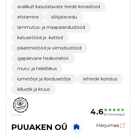
avalikult kasutatavate teede korrashoid
ehitamine
sõitjatevedu
lammutus- ja maaparandustööd
katusetööd ja -katted
plaatimistööd ja viimistlustööd
igapäevane heakorratöö
muru- ja hekilõikus
lumetõrje ja libedusetõrje
lehtede koristus
killustik ja kruus
4.6
22 hinnangut
PUUAKEN OÜ
Harjumaa