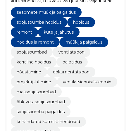
küttelahendusi, mis vastavad just Sinu vajadustele
ning aitavad säästa. Võrdle soojuspumpasid ja leia
sobivaim.
seadmete müük ja paigaldus
soojuspumba hooldus
hooldus
remont
küte ja jahutus
hooldus ja remont
müük ja paigaldus
soojuspumbad
ventilatsioon
korraline hooldus
paigaldus
nõustamine
dokumentatsioon
projektijuhtimine
ventilatsioonisüsteemid
maasoojuspumbad
õhk-vesi soojuspumbad
soojuspumba paigaldus
kohandatud kütmislahendused