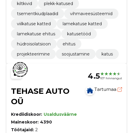
kiltkivid
plekk-katused
tsementkiudplaadid
vihmaveesüsteemid
viilkatuse katted
lamekatuse katted
lamekatuse ehitus
katusetööd
hüdroisolatsioon
ehitus
projekteerimine
soojustamine
katus
4.5
107 hinnangut
TEHASE AUTO
Tartumaa
OÜ
Krediidiskoor:
Usaldusväärne
Maineskoor:
4390
Töötajaid:
2