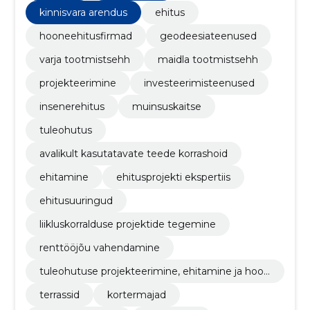
kinnisvara arendus
ehitus
hooneehitusfirmad
geodeesiateenused
varja tootmistsehh
maidla tootmistsehh
projekteerimine
investeerimisteenused
insenerehitus
muinsuskaitse
tuleohutus
avalikult kasutatavate teede korrashoid
ehitamine
ehitusprojekti ekspertiis
ehitusuuringud
liikluskorralduse projektide tegemine
renttööjõu vahendamine
tuleohutuse projekteerimine, ehitamine ja hool
damine
terrassid
kortermajad