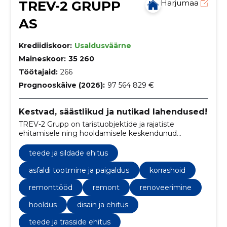
TREV-2 GRUPP
Harjumaa
AS
Krediidiskoor:
Usaldusväärne
Maineskoor:
35 260
Töötajaid:
266
Prognooskäive (2026):
97 564 829 €
Kestvad, säästlikud ja nutikad lahendused!
TREV-2 Grupp on taristuobjektide ja rajatiste
ehitamisele ning hooldamisele keskendunud
ettevõte.
teede ja sildade ehitus
asfaldi tootmine ja paigaldus
korrashoid
remonttööd
remont
renoveerimine
hooldus
disain ja ehitus
teede ja trasside ehitus