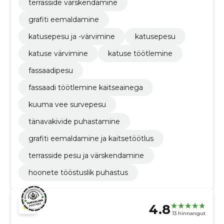
terrasside värskendamine
grafiti eemaldamine
katusepesu ja -värvimine
katusepesu
katuse värvimine
katuse töötlemine
fassaadipesu
fassaadi töötlemine kaitseainega
kuuma vee survepesu
tänavakivide puhastamine
grafiti eemaldamine ja kaitsetöötlus
terrasside pesu ja värskendamine
hoonete tööstuslik puhastus
4.8
13 hinnangut