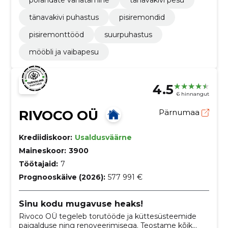
põrandate vahatamine
tänavakivi pesu
tänavakivi puhastus
pisiremondid
pisiremonttööd
suurpuhastus
mööbli ja vaibapesu
4.5
6 hinnangut
RIVOCO OÜ
Pärnumaa
Krediidiskoor:
Usaldusväärne
Maineskoor:
3900
Töötajaid:
7
Prognooskäive (2026):
577 991 €
Sinu kodu mugavuse heaks!
Rivoco OÜ tegeleb torutööde ja küttesüsteemide
paigalduse ning renoveerimisega. Teostame kõik