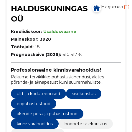
HALDUSKUNINGAS
Harjumaa
OÜ
Krediidiskoor:
Usaldusväärne
Maineskoor:
3920
Töötajaid:
18
Prognooskäive (2026):
610 517 €
Professionaalne kinnisvarahooldus!
Pakume terviklikke puhastuslahendusi, alates
põranda- ja aknapesust kuni suuremahuliste
kommerts- ja erakinnisvara hooldustöödeni.
üld- ja koduteenused
sisekoristus
eripuhastustööd
akende pesu ja puhastustööd
kinnisvarahooldus
hoonete sisekoristus