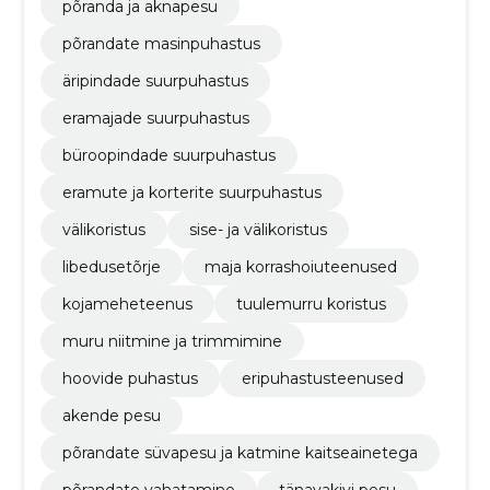
põranda ja aknapesu
põrandate masinpuhastus
äripindade suurpuhastus
eramajade suurpuhastus
büroopindade suurpuhastus
​eramute ja korterite suurpuhastus
välikoristus
sise- ja välikoristus
libedusetõrje
maja korrashoiuteenused
kojameheteenus
tuulemurru koristus
muru niitmine ja trimmimine
hoovide puhastus
eripuhastusteenused
akende pesu
põrandate süvapesu ja katmine kaitseainetega