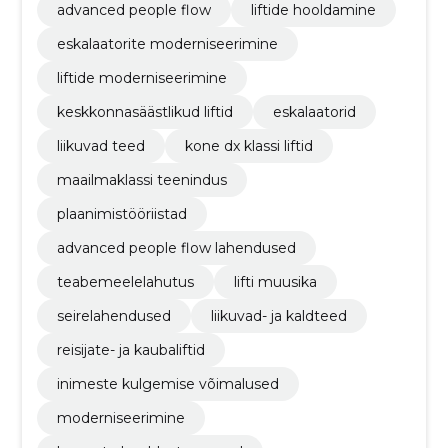
advanced people flow
liftide hooldamine
eskalaatorite moderniseerimine
liftide moderniseerimine
keskkonnasäästlikud liftid
eskalaatorid
liikuvad teed
kone dx klassi liftid
maailmaklassi teenindus
plaanimistööriistad
advanced people flow lahendused
teabemeelelahutus
lifti muusika
seirelahendused
liikuvad- ja kaldteed
reisijate- ja kaubaliftid
inimeste kulgemise võimalused
moderniseerimine