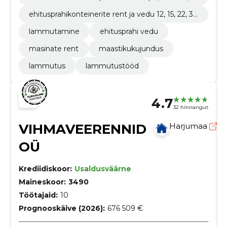
etoonipulbristi ja hüdrovasaraga.
ehitusprahikonteinerite rent ja vedu 12, 15, 22, 30
ja 35m3.
lammutamine
ehitusprahi vedu
masinate rent
maastikukujundus
lammutus
lammutustööd
4.7
32 hinnangut
VIHMAVEERENNID
Harjumaa
OÜ
Krediidiskoor:
Usaldusväärne
Maineskoor:
3490
Töötajaid:
10
Prognooskäive (2026):
676 509 €