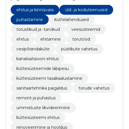
torutööd, vee ja kanalisatsioonitööd
ehitus ja kinnisvara
üld- ja koduteenused
puhastamine
küttelahendused
torustikud ja -tarvikud
veesüsteemid
ehitus
ehitamine
torutööd
vesipõrandaküte
püstikute vahetus
kanalisatsiooni ehitus
küttesüsteemide läbipesu
küttesüsteemi tasakaalustamine
sanitaartehnika paigaldus
torude vahetus
remont ja puhastus
ummistuste likvideerimine
küttesüsteemi ehitus
renoveerimine ja hooldus