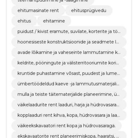
ehitumasinate rent
ehitusprügivedu
ehitus
ehitamine
puidust / kivist eramute, suvilate, korterite ja töö
stushoonete osaline / täielik lammutamine ning
hoonesiseste konstruktsioonide ja seadmete la
äravedu.
mmutamine / demonteerimine.
avade lõikamine ja vaheseinte lammutamine ko
rterites või teistes hoonetes.
keldrite, pööningute ja välisterritooriumite korist
amine prahist / jäätmetest.
kruntide puhastamine võsast, puudest ja lumes
t.
ümbertöödeldud kaeve -ja lammutusmaterjalid
est toodetud mulla, killustiku, täitematerjali mü
mulla ja teiste täitematerjalide planeerimine, ü
ük.
mberteisaldamine ja tihendamine.
väikelaadurite rent laaduri, harja ja hüdrovasarag
a.
kopplaaduri rent kihva, kopa, hüdrovasara ja laad
uriga.
väikeekskavaatori rent kopa ja hüdrovasaraga.
ekskavaatorite rent planeerimiskopa, haaratsi, b