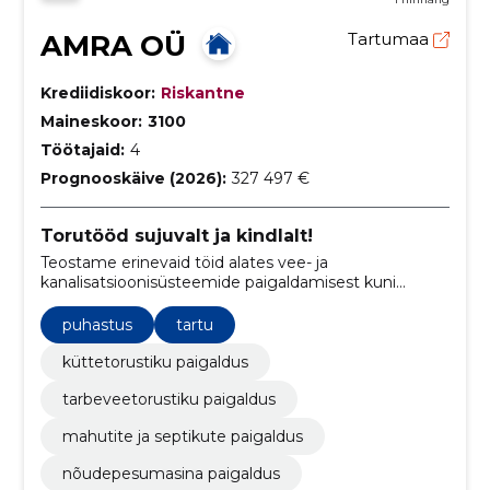
AMRA OÜ
Tartumaa
Krediidiskoor:
Riskantne
Maineskoor:
3100
Töötajaid:
4
Prognooskäive (2026):
327 497 €
Torutööd sujuvalt ja kindlalt!
Teostame erinevaid töid alates vee- ja
kanalisatsioonisüsteemide paigaldamisest kuni
torude remondi ja hoolduseni.
puhastus
tartu
küttetorustiku paigaldus
tarbeveetorustiku paigaldus
mahutite ja septikute paigaldus
nõudepesumasina paigaldus