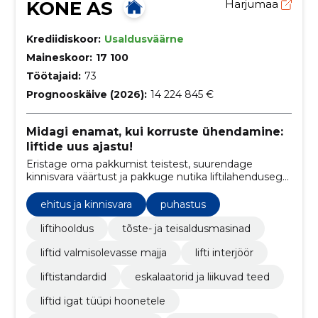
KONE AS
Harjumaa
Krediidiskoor:
Usaldusväärne
Maineskoor:
17 100
Töötajaid:
73
Prognooskäive (2026):
14 224 845 €
Midagi enamat, kui korruste ühendamine:
liftide uus ajastu!
Eristage oma pakkumist teistest, suurendage
kinnisvara väärtust ja pakkuge nutika liftilahendusega
parimat kasutajaelamust.
ehitus ja kinnisvara
puhastus
liftihooldus
tõste- ja teisaldusmasinad
liftid valmisolevasse majja
lifti interjöör
liftistandardid
eskalaatorid ja liikuvad teed
liftid igat tüüpi hoonetele