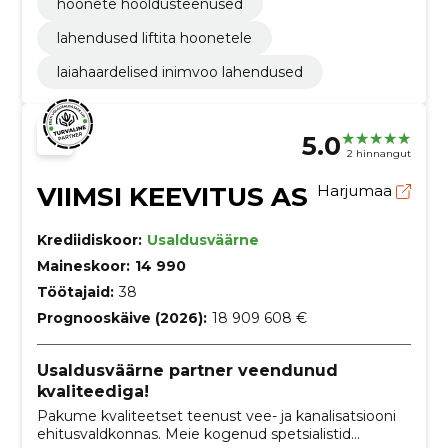
hoonete hooldusteenused
lahendused liftita hoonetele
laiahaardelised inimvoo lahendused
5.0
2 hinnangut
VIIMSI KEEVITUS AS
Harjumaa
Krediidiskoor:
Usaldusväärne
Maineskoor:
14 990
Töötajaid:
38
Prognooskäive (2026):
18 909 608 €
Usaldusväärne partner veendunud
kvaliteediga!
Pakume kvaliteetset teenust vee- ja kanalisatsiooni
ehitusvaldkonnas. Meie kogenud spetsialistid