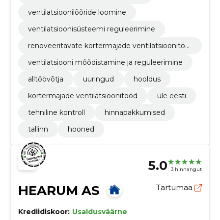
ventilatsioonilõõride loomine
ventilatsioonisüsteemi reguleerimine
renoveeritavate kortermajade ventilatsioonitöö
d
ventilatsiooni mõõdistamine ja reguleerimine
alltöövõtja
uuringud
hooldus
kortermajade ventilatsioonitööd
üle eesti
tehniline kontroll
hinnapakkumised
tallinn
hooned
5.0
3 hinnangut
HEARUM AS
Tartumaa
Krediidiskoor:
Usaldusväärne