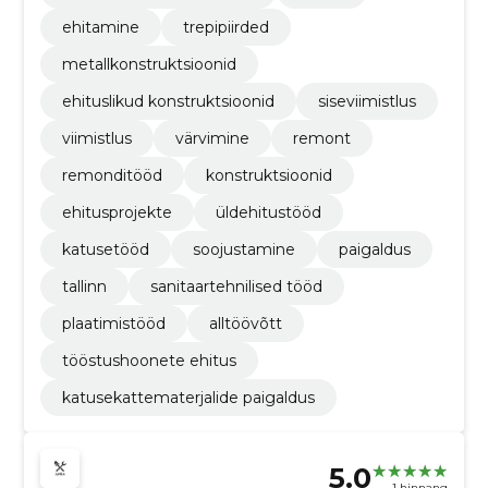
ehitamine
trepipiirded
metallkonstruktsioonid
ehituslikud konstruktsioonid
siseviimistlus
viimistlus
värvimine
remont
remonditööd
konstruktsioonid
ehitusprojekte
üldehitustööd
katusetööd
soojustamine
paigaldus
tallinn
sanitaartehnilised tööd
plaatimistööd
alltöövõtt
tööstushoonete ehitus
katusekattematerjalide paigaldus
5.0
1 hinnang