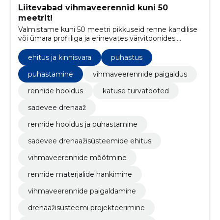
Liitevabad vihmaveerennid kuni 50
meetrit!
Valmistame kuni 50 meetri pikkuseid renne kandilise
või ümara profiiliga ja erinevates värvitoonides.
Paigaldame ja hooldame!
ehitus ja kinnisvara
puhastus
puhastamine
vihmaveerennide paigaldus
rennide hooldus
katuse turvatooted
sadevee drenaaž
rennide hooldus ja puhastamine
sadevee drenaažisüsteemide ehitus
vihmaveerennide mõõtmine
rennide materjalide hankimine
vihmaveerennide paigaldamine
drenaažisüsteemi projekteerimine