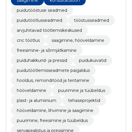
saagimine
konsultatsioon
seadmete ja teenustega
puidutööstuse seadmed
puidutöötlusseadmed
tööstusseadmed
arvjuhitavad töötlemiskeskused
cnc töötlus
saagimine, hööveldamine
freesimine- ja sõrmjätkamine
puiduhakkurid- ja pressid
puidukuivatid
puidutöötlemisseadmete paigaldus
hooldus, remonditööd ja teritamine
hööveldamine
puurimine ja tüübeldus
plast- ja alumiinium
tehaseprojektid
hööveldamine, lihvimine ja saagimine
puurimine, freesimine ja tüübeldus
servapealistus ja pressimine