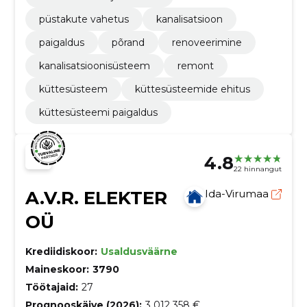
püstakute vahetus
kanalisatsioon
paigaldus
põrand
renoveerimine
kanalisatsioonisüsteem
remont
küttesüsteem
küttesüsteemide ehitus
küttesüsteemi paigaldus
4.8
22 hinnangut
A.V.R. ELEKTER
Ida-Virumaa
OÜ
Krediidiskoor:
Usaldusväärne
Maineskoor:
3790
Töötajaid:
27
Prognooskäive (2026):
3 012 358 €