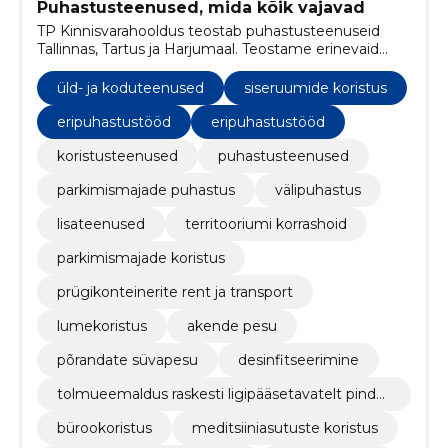
Puhastusteenused, mida kõik vajavad
TP Kinnisvarahooldus teostab puhastusteenuseid
Tallinnas, Tartus ja Harjumaal. Teostame erinevaid
puhastusteenuseid nagu siseruumide koristust,
välipuhastust, akende pesu, põrandate süvapesu ja
üld- ja koduteenused
siseruumide koristus
hooldust. Samuti pakume parkimismajade puhastust
ning prahikonteinerite renti ja transporti.
eripuhastustööd
eripuhastustööd
koristusteenused
puhastusteenused
parkimismajade puhastus
välipuhastus
lisateenused
territooriumi korrashoid
parkimismajade koristus
prügikonteinerite rent ja transport
lumekoristus
akende pesu
põrandate süvapesu
desinfitseerimine
tolmueemaldus raskesti ligipääsetavatelt pinda
delt
bürookoristus
meditsiiniasutuste koristus