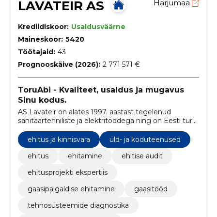
LAVATEIR AS
Harjumaa
Krediidiskoor:
Usaldusväärne
Maineskoor:
5420
Töötajaid:
43
Prognooskäive (2026):
2 771 571 €
ToruAbi - Kvaliteet, usaldus ja mugavus
Sinu kodus.
AS Lavateir on alates 1997. aastast tegelenud
sanitaartehniliste ja elektritöödega ning on Eesti turul
tuntud kaubamärgi ToruAbi all, pakkudes
usaldusväärseid ja professionaalseid lahendusi.
ehitus ja kinnisvara
üld- ja koduteenused
ehitus
ehitamine
ehitise audit
ehitusprojekti ekspertiis
gaasipaigaldise ehitamine
gaasitööd
tehnosüsteemide diagnostika