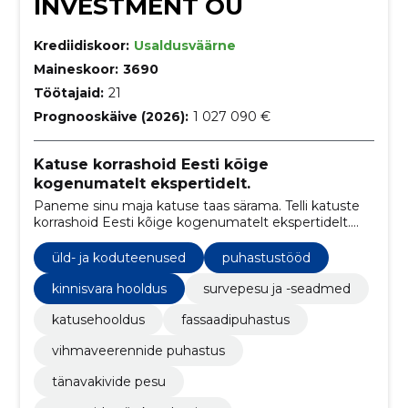
INVESTMENT OÜ
Krediidiskoor:
Usaldusväärne
Maineskoor:
3690
Töötajaid:
21
Prognooskäive (2026):
1 027 090 €
Katuse korrashoid Eesti kõige
kogenumatelt ekspertidelt.
Paneme sinu maja katuse taas särama. Telli katuste
korrashoid Eesti kõige kogenumatelt ekspertidelt.
Katuste hooldus, värvimine ja puhastus üle Eesti.
üld- ja koduteenused
puhastustööd
kinnisvara hooldus
survepesu ja -seadmed
katusehooldus
fassaadipuhastus
vihmaveerennide puhastus
tänavakivide pesu