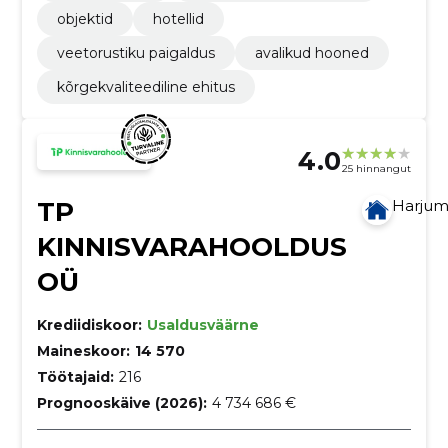
objektid
hotellid
veetorustiku paigaldus
avalikud hooned
kõrgekvaliteediline ehitus
4.0
25 hinnangut
TP
Harju
KINNISVARAHOOLDUS
OÜ
Krediidiskoor:
Usaldusväärne
Maineskoor:
14 570
Töötajaid:
216
Prognooskäive (2026):
4 734 686 €