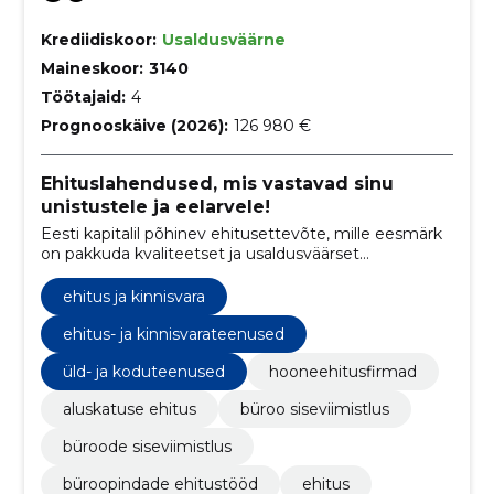
Krediidiskoor:
Usaldusväärne
Maineskoor:
3140
Töötajaid:
4
Prognooskäive (2026):
126 980 €
Ehituslahendused, mis vastavad sinu
unistustele ja eelarvele!
Eesti kapitalil põhinev ehitusettevõte, mille eesmärk
on pakkuda kvaliteetset ja usaldusväärset
ehitusteenust. Meie pühendunud meeskond tagab
projekti alustamisest lõpuni kõrgeima kvaliteedi,
ehitus ja kinnisvara
tulemuslikkuse ja täpsuse.
ehitus- ja kinnisvarateenused
üld- ja koduteenused
hooneehitusfirmad
aluskatuse ehitus
büroo siseviimistlus
büroode siseviimistlus
büroopindade ehitustööd
ehitus