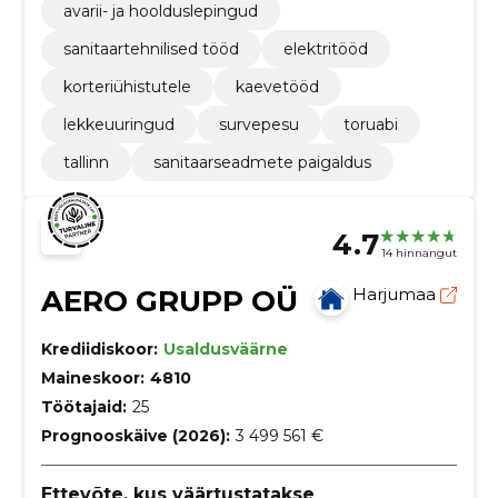
avarii- ja hoolduslepingud
sanitaartehnilised tööd
elektritööd
korteriühistutele
kaevetööd
lekkeuuringud
survepesu
toruabi
tallinn
sanitaarseadmete paigaldus
4.7
14 hinnangut
AERO GRUPP OÜ
Harjumaa
Krediidiskoor:
Usaldusväärne
Maineskoor:
4810
Töötajaid:
25
Prognooskäive (2026):
3 499 561 €
Ettevõte, kus väärtustatakse