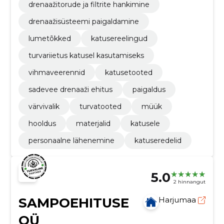
drenaažitorude ja filtrite hankimine
drenaažisüsteemi paigaldamine
lumetõkked
katusereelingud
turvariietus katusel kasutamiseks
vihmaveerennid
katusetooted
sadevee drenaaži ehitus
paigaldus
värvivalik
turvatooted
müük
hooldus
materjalid
katusele
personaalne lähenemine
katuseredelid
5.0
2 hinnangut
SAMPOEHITUSE
Harjumaa
OÜ