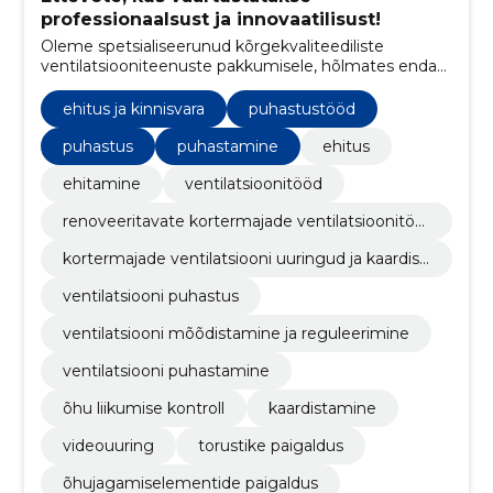
professionaalsust ja innovaatilisust!
Oleme spetsialiseerunud kõrgekvaliteediliste
ventilatsiooniteenuste pakkumisele, hõlmates endas
kogu protsessi alates ventilatsioonisüsteemide
puhastamisest ja hooldamisest kuni uute süsteemide
ehitus ja kinnisvara
puhastustööd
ehitamise ja renoveerimiseni.
puhastus
puhastamine
ehitus
ehitamine
ventilatsioonitööd
renoveeritavate kortermajade ventilatsioonitöö
d
kortermajade ventilatsiooni uuringud ja kaardist
us
ventilatsiooni puhastus
ventilatsiooni mõõdistamine ja reguleerimine
ventilatsiooni puhastamine
õhu liikumise kontroll
kaardistamine
videouuring
torustike paigaldus
õhujagamiselementide paigaldus