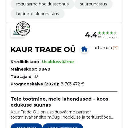
regulaarne hooldusteenus
suurpuhastus
hoonete üldpuhastus
4.4
30 hinnangut
KAUR TRADE OÜ
Tartumaa
Krediidiskoor:
Usaldusväärne
Maineskoor:
9840
Töötajaid:
33
Prognooskäive (2026):
8 763 472 €
Teie tootmine, meie lahendused - koos
edukuse suunas
Kaur Trade OÜ on usaldusväärne partner
tootmisvahendite müügi, hoolduse ja teritustööde
valdkonnas. Meie eesmärk on tagada teie ettevõtte
tootlikkus ja õigeaegne tarne kvaliteetsete