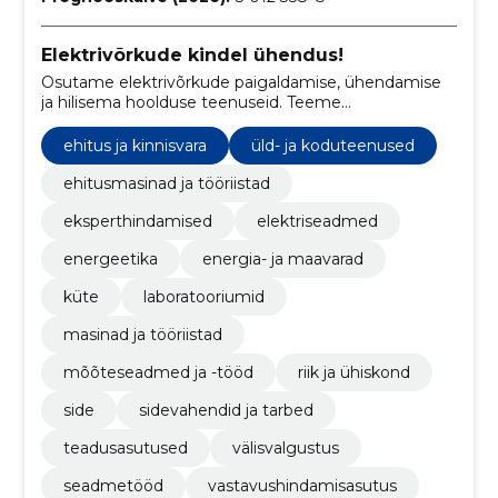
Elektrivõrkude kindel ühendus!
Osutame elektrivõrkude paigaldamise, ühendamise
ja hilisema hoolduse teenuseid. Teeme
elektriseadmete, alajaamade, jaotuskilpide jms
ühendamise. millele järgneb elektritööde lubade
ehitus ja kinnisvara
üld- ja koduteenused
kinnitamine.
ehitusmasinad ja tööriistad
eksperthindamised
elektriseadmed
energeetika
energia- ja maavarad
küte
laboratooriumid
masinad ja tööriistad
mõõteseadmed ja -tööd
riik ja ühiskond
side
sidevahendid ja tarbed
teadusasutused
välisvalgustus
seadmetööd
vastavushindamisasutus