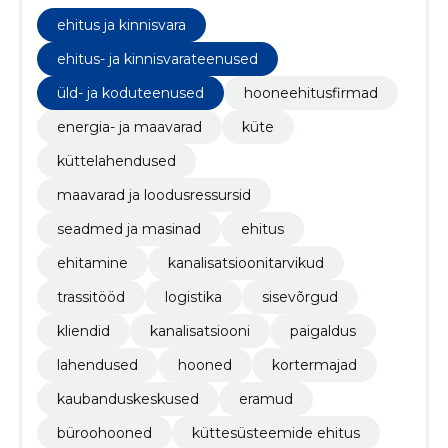
tagavad kiire ja tõhusa projekteerimise ning
paigalduse, mis vastab alati kõrgeimatele nõuetele.
ehitus ja kinnisvara
ehitus- ja kinnisvarateenused
üld- ja koduteenused
hooneehitusfirmad
energia- ja maavarad
küte
küttelahendused
maavarad ja loodusressursid
seadmed ja masinad
ehitus
ehitamine
kanalisatsioonitarvikud
trassitööd
logistika
sisevõrgud
kliendid
kanalisatsiooni
paigaldus
lahendused
hooned
kortermajad
kaubanduskeskused
eramud
büroohooned
küttesüsteemide ehitus