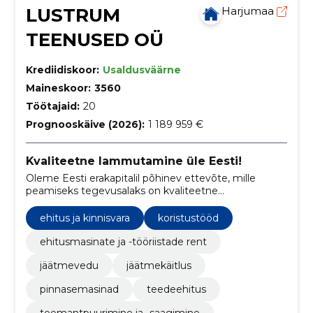
LUSTRUM
Harjumaa
TEENUSED OÜ
Krediidiskoor:
Usaldusväärne
Maineskoor:
3560
Töötajaid:
20
Prognooskäive (2026):
1 189 959 €
Kvaliteetne lammutamine üle Eesti!
Oleme Eesti erakapitalil põhinev ettevõte, mille
peamiseks tegevusalaks on kvaliteetne
lammutamine, ehitusprahi vedu, masinate rent ja
maastikukujundus.
ehitus ja kinnisvara
koristustööd
ehitusmasinate ja -tööriistade rent
jäätmevedu
jäätmekäitlus
pinnasemasinad
teedeehitus
teemantpuurimine ja -saagimine