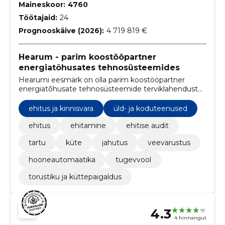
Maineskoor:
4760
Töötajaid:
24
Prognooskäive (2026):
4 719 819 €
Hearum - parim koostööpartner
energiatõhusates tehnosüsteemides
Hearumi eesmärk on olla parim koostööpartner
energiatõhusate tehnosüsteemide terviklahenduste
ehitamisel. Küte. Vent. Jahutus
ehitus ja kinnisvara
üld- ja koduteenused
ehitus
ehitamine
ehitise audit
tartu
küte
jahutus
veevarustus
hooneautomaatika
tugevvool
torustiku ja küttepaigaldus
4.3
4 hinnangut