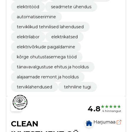
elektritööd
seadmete ühendus
automatiseerimine
terviklikud tehnilised lahendused
elektrilabor
elektrikatsed
elektrivõrkude paigaldamine
kõrge ohutustasemega tööd
tänavavalgustuse ehitus ja hooldus
alajaamade remont ja hooldus
terviklahendused
tehniline tugi
4.8
4 hinnangut
CLEAN
Harjumaa