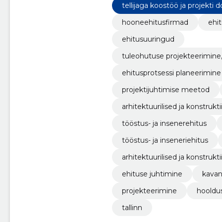
tellijaga koostöö ja projekt
hooneehitusfirmad
ehi
ehitusuuringud
tuleohutuse projekteerimine
ehitusprotsessi planeerimine
projektijuhtimise meetod
arhitektuurilised ja konstrukt
tööstus- ja insenerehitus
tööstus- ja inseneriehitus
arhitektuurilised ja konstruk
ehituse juhtimine
kava
projekteerimine
hooldu
tallinn