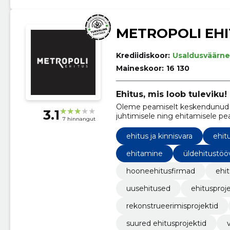
METROPOLI EHI
Krediidiskoor:
Usaldusväärne
Maineskoor:
16 130
Ehitus, mis loob tuleviku!
Oleme peamiselt keskendunud E
3.1
juhtimisele ning ehitamisele pe
7 hinnangut
ehitus ja kinnisvara
ehit
ehitamine
üldehitustöö
hooneehitusfirmad
ehit
uusehitused
ehitusproj
rekonstrueerimisprojektid
suured ehitusprojektid