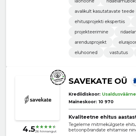
laohoone
ridaelamubok
avalikult kasutatavate teede
ehitusprojekti ekspertiis
projekteerimine
ridael
arendusprojekt
elurajoo
eluhooned
vastutus
SAVEKATE OÜ
Krediidiskoor:
Usaldusväärne
Maineskoor:
10 970
Kvaliteetne ehitus aastas
Tegeleme mitmekülgsete ehitus
4.5
betoonpõrandate ehitamise nin
26 hinnangut