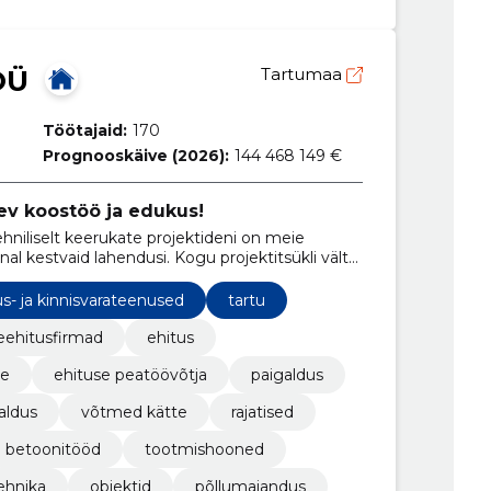
OÜ
Tartumaa
Töötajaid:
170
Prognooskäive (2026):
144 468 149 €
ev koostöö ja edukus!
ehniliselt keerukate projektideni on meie
l kestvaid lahendusi. Kogu projektitsükli vältel
 Selline lähenemine eeldab meie meeskonnalt
es ehitusvaldkondades.
us- ja kinnisvarateenused
tartu
ehitusfirmad
ehitus
ne
ehituse peatöövõtja
paigaldus
aldus
võtmed kätte
rajatised
betoonitööd
tootmishooned
ehnika
objektid
põllumajandus