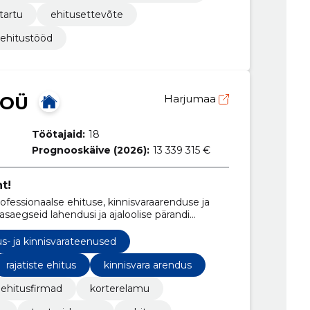
tartu
ehitusettevõte
ehitustööd
 OÜ
Harjumaa
Töötajaid:
18
Prognooskäive (2026):
13 339 315 €
t!
ssionaalse ehituse, kinnisvaraarenduse ja
saegseid lahendusi ja ajaloolise pärandi
us- ja kinnisvarateenused
rajatiste ehitus
kinnisvara arendus
ehitusfirmad
korterelamu