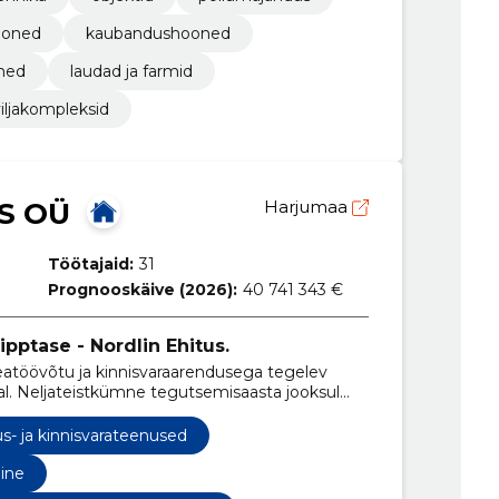
ooned
kaubandushooned
oned
laudad ja farmid
viljakompleksid
S OÜ
Harjumaa
Töötajaid:
31
Prognooskäive (2026):
40 741 343 €
pptase - Nordlin Ehitus.
eatöövõtu ja kinnisvaraarendusega tegelev
tal. Neljateistkümne tegutsemisaasta jooksul
ivaks ettevõtteks Eestis.
us- ja kinnisvarateenused
ine