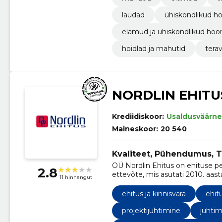
laudad
ühiskondlikud h
elamud ja ühiskondlikud ho
hoidlad ja mahutid
tera
NORDLIN EHITU
Krediidiskoor:
Usaldusväärne
Maineskoor:
20 540
Kvaliteet, Pühendumus, Ti
OÜ Nordlin Ehitus on ehituse p
2.8
ettevõte, mis asutati 2010. aas
11 hinnangut
oleme kasvanud üheks turu juht
ehitus ja kinnisvara
ehit
projektijuhtimine
juhtim