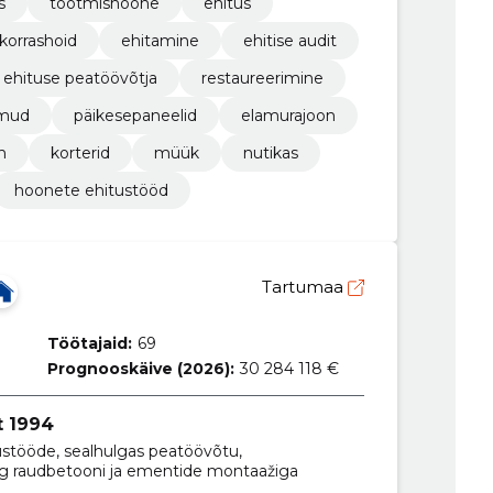
s
tootmishoone
ehitus
 korrashoid
ehitamine
ehitise audit
ehituse peatöövõtja
restaureerimine
amud
päikesepaneelid
elamurajoon
n
korterid
müük
nutikas
hoonete ehitustööd
Tartumaa
Töötajaid:
69
Prognooskäive (2026):
30 284 118 €
t 1994
tööde, sealhulgas peatöövõtu,
g raudbetooni ja ementide montaažiga