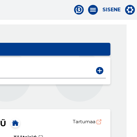
SISENE
OÜ
Tartumaa