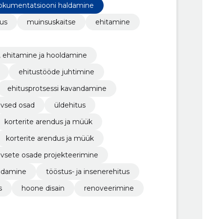
i dokumentatsiooni haldamine
tus
muinsuskaitse
ehitamine
, ehitamine ja hooldamine
ehitustööde juhtimine
ehitusprotsessi kavandamine
iivsed osad
üldehitus
korterite arendus ja müük
korterite arendus ja müük
tiivsete osade projekteerimine
ndamine
tööstus- ja insenerehitus
s
hoone disain
renoveerimine