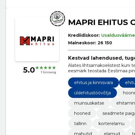
MAPRI EHITUS 
Krediidiskoor:
Usaldusväärne
Maineskoor:
26 150
Kestvad lahendused, tug
Alates lihtsamakoelistest kuni t
5.0
eesmärk teostada Eestimaa pinna
1 hinnang
toimub tihe koostöö tellijaga.
laitmatut kompetentsi erinevat
ehitus ja kinnisvara
ehit
üldehitustöövõtja
hoone
muinsuskaitse
ehitami
hooned
seadmete paig
tallinn
korterelamu
mahutid
elamud
t