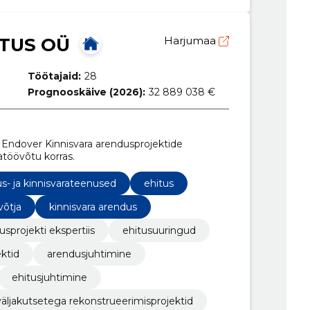
TUS OÜ
Harjumaa
Töötajaid:
28
Prognooskäive (2026):
32 889 038 €
ndover Kinnisvara arendusprojektide
atöövõtu korras.
us- ja kinnisvarateenused
ehitus
võtja
kinnisvara arendus
usprojekti ekspertiis
ehitusuuringud
ektid
arendusjuhtimine
ehitusjuhtimine
väljakutsetega rekonstrueerimisprojektid