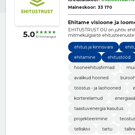
Maineskoor:
33 170
Ehitame visioone ja loome
EHITUSTRUST OÜ on juhtiv ehitu
5.0
mitmekülgsete ehitusteenuste 
10 hinnangut
avalikest hoonetest kuni büroo
ehitus ja kinnisvara
ehit
ehitamine
ehitustööd
hooneehitusfirmad
mui
avalikud hooned
büroo
tööstus - ja laohooned
e
korterelamud
energiasä
taastuvenergia kasutus
projekteerimine
teostu
telliskivi
tartu
tallin