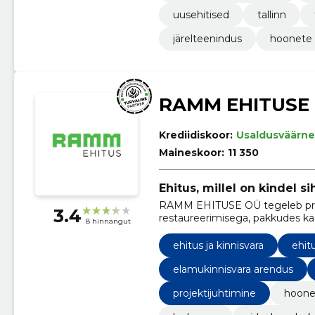
uusehitised
tallinn
järelteenindus
hoonete 
RAMM EHITUSE
Krediidiskoor:
Usaldusväärne
Maineskoor:
11 350
Ehitus, millel on kindel sih
RAMM EHITUSE OÜ tegeleb profe
3.4
restaureerimisega, pakkudes kaa
8 hinnangut
hoidmist.
ehitus ja kinnisvara
ehit
elamukinnisvara arendus
projektijuhtimine
hoone