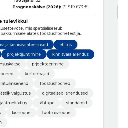
Töötajaid:
52
Prognooskäive (2026):
71 919 673 €
 tulevikku!
settevõte, mis spetsialiseerub
pakkumisele alates tööstushoonetest ja
hoonete ning korterelamuteni.
us- ja kinnisvarateenused
ehitus
projektijuhtimine
kinnisvara arendus
nsuskaitse
prjoekteerimine
hooned
kortermajad
hitusinsenerid
tööstushooned
ästlik valgustus
digitaalsed lahendused
jäätmekäitlus
tähtajad
standardid
s
laohoone
tootmishoone
n