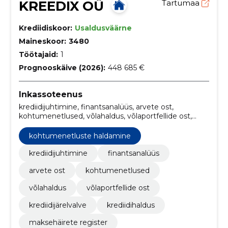
KREEDIX OÜ
Tartumaa
Krediidiskoor:
Usaldusväärne
Maineskoor:
3480
Töötajaid:
1
Prognooskäive (2026):
448 685 €
Inkassoteenus
krediidijuhtimine, finantsanalüüs, arvete ost,
kohtumenetlused, võlahaldus, võlaportfellide ost,
Krediidijärelvalve, Krediidihaldus, maksehäirete
register, ketimeetod`i inkasso
kohtumenetluste haldamine
krediidijuhtimine
finantsanalüüs
arvete ost
kohtumenetlused
võlahaldus
võlaportfellide ost
krediidijärelvalve
krediidihaldus
maksehäirete register