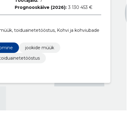
Töötajaid:
7
Prognooskäive (2026):
3 130 453 €
imüük, toiduainetetööstus, Kohvi ja kohviubade
oomine
jookide müük
toiduainetetööstus