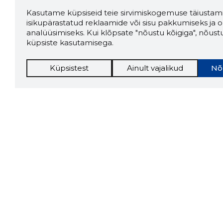
Kasutame küpsiseid teie sirvimiskogemuse täiustami
isikupärastatud reklaamide või sisu pakkumiseks ja o
analüüsimiseks. Kui klõpsate "nõustu kõigiga", nõust
küpsiste kasutamisega.
Küpsistest
Ainult vajalikud
Nõ
Storybo
Storybook
firma v
kui usa
Chrome laiendus
LAADI