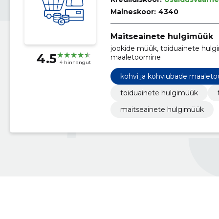
Maineskoor:
4340
Maitseainete hulgimüük
jookide müük, toiduainete hulg
4.5
maaletoomine
4 hinnangut
kohvi ja kohviubade maalet
toiduainete hulgimüük
maitseainete hulgimüük