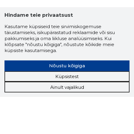
Hindame teie privaatsust
Kasutame küpsiseid teie sirvimiskogemuse
täiustamiseks, isikupärastatud reklaamide või sisu
pakkumiseks ja oma liikluse analüüsimiseks. Kui
klõpsate "nõustu kõigiga", nõustute kõikide meie
küpsiste kasutamisega.
Nõustu kõigiga
Küpsistest
Ainult vajalikud
Storybook