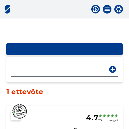
1 ettevõte
4.7
20 hinnangut