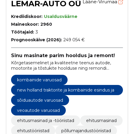
LEMAR-AUTO OÜ
Lääne-Virumaa
Krediidiskoor:
Usaldusväärne
Maineskoor:
2960
Töötajaid:
3
Prognooskäive (2026):
249 054 €
Sinu masinate parim hooldus ja remont!
Kõrgetasemelinet ja kvaliteetne teenus autode,
mootorite ja tõstukite hoolduse ning remondi
valdkonnas.
kombainide varuosad
new holland traktorite ja kombainide esindus ja
hooldus
sõiduautode varuosad
veoautode varuosad
ehitusmasinad ja -tööriistad
ehitusmasinad
ehitustööriistad
põllumajandustööriistad