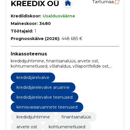
KREEDIX OÜ
Tartumaa
Krediidiskoor:
Usaldusväärne
Maineskoor:
3480
Töötajaid:
1
Prognooskäive (2026):
448 685 €
Inkassoteenus
krediidijuhtimine, finantsanalüüs, arvete ost,
kohtumenetlused, võlahaldus, võlaportfellide ost,
Krediidijärelvalve, Krediidihaldus, maksehäirete
register, ketimeetod`i inkasso
krediidijärelvalve
krediidijärelevalve aruanne
krediidijärelevalve teenused
kinnisvaraaruannete teenused
krediidijuhtimine
finantsanalüüs
arvete ost
kohtumenetlused