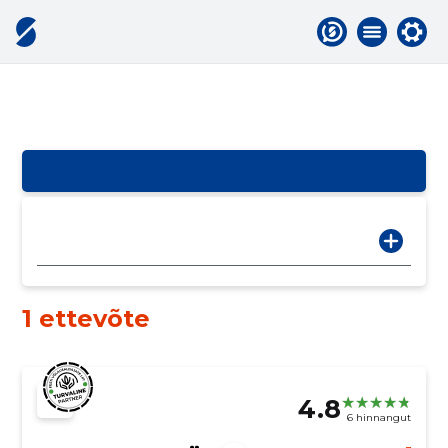
1 ettevõte
4.8
6 hinnangut