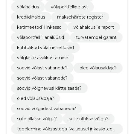
võlahaldus
võlaportfellide ost
krediidihaldus
maksehäirete register
ketimeetod`i inkasso
võlahaldus´e raport
võlaportfell´i analüüsid
turvatempel garant
kohtulikud võlamenetlused
võlglaste avalikustamine
soovid võlast vabaneda?
oled võlausaldaja?
soovid võlast vabaneda?
soovid võlgnevusi kätte saada?
oled võlausaldaja?
soovid võlgadest vabaneda?
sulle ollakse võlgu?
sulle ollakse võlgu?
tegelemine võlglastega (vajadusel inkassoteen