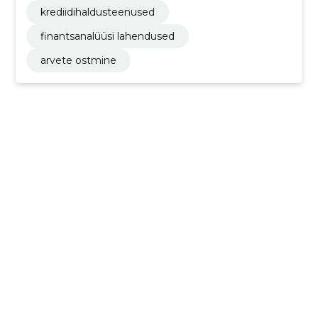
used)
krediidihaldusteenused
finantsanalüüsi lahendused
arvete ostmine