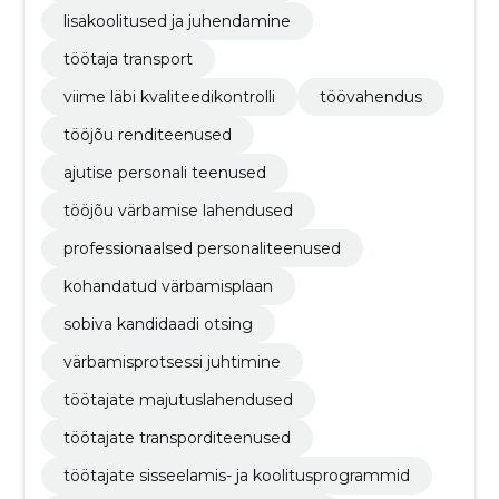
lisakoolitused ja juhendamine
töötaja transport
viime läbi kvaliteedikontrolli
töövahendus
tööjõu renditeenused
ajutise personali teenused
tööjõu värbamise lahendused
professionaalsed personaliteenused
kohandatud värbamisplaan
sobiva kandidaadi otsing
värbamisprotsessi juhtimine
töötajate majutuslahendused
töötajate transporditeenused
töötajate sisseelamis- ja koolitusprogrammid