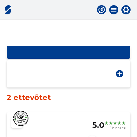
2 ettevõtet
5.0
1 hinnang