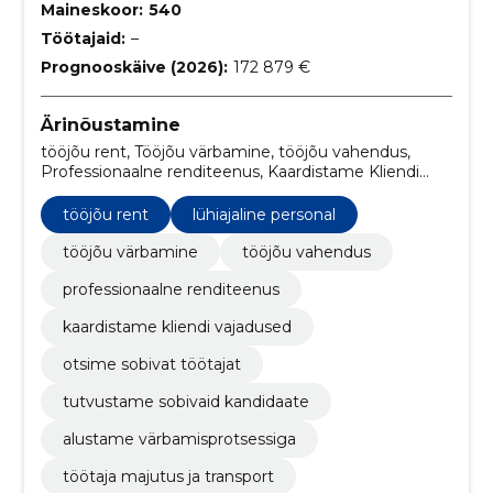
Maineskoor:
540
Töötajaid:
–
Prognooskäive (2026):
172 879 €
Ärinõustamine
tööjõu rent, Tööjõu värbamine, tööjõu vahendus,
Professionaalne renditeenus, Kaardistame Kliendi
vajadused, Otsime sobivat töötajat, Tutvustame
sobivaid kandidaate, Alustame värbamisprotsessiga,
tööjõu rent
lühiajaline personal
Töötaja majutus ja transport, Lisakoolitused ja
juhendamine
tööjõu värbamine
tööjõu vahendus
professionaalne renditeenus
kaardistame kliendi vajadused
otsime sobivat töötajat
tutvustame sobivaid kandidaate
alustame värbamisprotsessiga
töötaja majutus ja transport