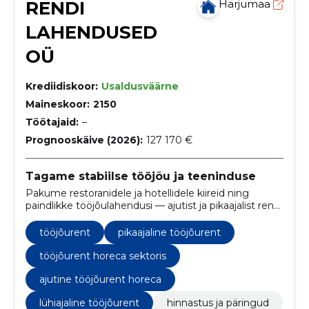
RENDI
Harjumaa
LAHENDUSED
OÜ
Krediidiskoor:
Usaldusväärne
Maineskoor:
2150
Töötajaid:
–
Prognooskäive (2026):
127 170 €
Tagame stabiilse tööjõu ja teeninduse
Pakume restoranidele ja hotellidele kiireid ning
paindlikke tööjõulahendusi — ajutist ja pikaajalist renti,
vahetuste planeerimist ja selget hinnastust.
Vähendame personali puudusest tulenevaid riske ja
tööjõurent
pikaajaline tööjõurent
hoiame teenuse kõrgel tasemel.
tööjõurent horeca sektoris
ajutine tööjõurent horeca
lühiajaline tööjõurent
hinnastus ja päringud