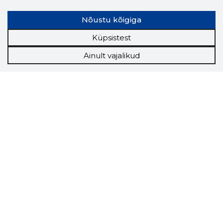
Nõustu kõigiga
Küpsistest
Ainult vajalikud
Storybook
Chrome laiendus
Storybooki laiendus ütleb Sulle, mis firma
veebilehel Sa parajasti viibid ja kui usaldusväärne
see firma täna on.
LAADI LAIENDUS ALLA