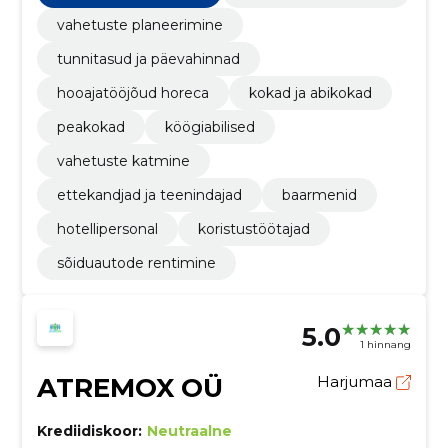
vahetuste planeerimine
tunnitasud ja päevahinnad
hooajatööjõud horeca
kokad ja abikokad
peakokad
köögiabilised
vahetuste katmine
ettekandjad ja teenindajad
baarmenid
hotellipersonal
koristustöötajad
sõiduautode rentimine
5.0
1 hinnang
ATREMOX OÜ
Harjumaa
Krediidiskoor:
Neutraalne