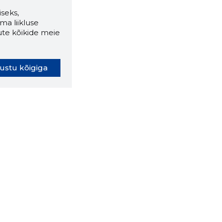
seks,
ma liikluse
ute kõikide meie
ustu kõigiga
oki laiendus ütleb Sulle, mis
eebilehel Sa parajasti viibid ja
ldusväärne see firma täna on.
 LAIENDUS ALLA