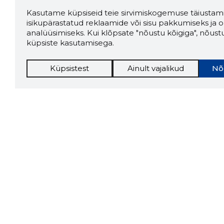
Kasutame küpsiseid teie sirvimiskogemuse täiustami
isikupärastatud reklaamide või sisu pakkumiseks ja o
analüüsimiseks. Kui klõpsate "nõustu kõigiga", nõust
küpsiste kasutamisega.
Küpsistest
Ainult vajalikud
Nõ
Storybo
Storybook
firma v
kui usa
Chrome laiendus
LAADI