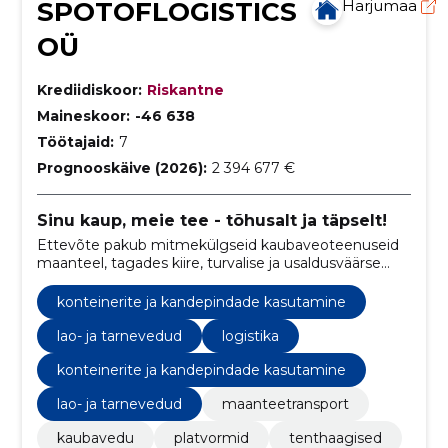
SPOTOFLOGISTICS
Harjumaa
OÜ
Krediidiskoor:
Riskantne
Maineskoor:
-46 638
Töötajaid:
7
Prognooskäive (2026):
2 394 677 €
Sinu kaup, meie tee - tõhusalt ja täpselt!
Ettevõte pakub mitmekülgseid kaubaveoteenuseid
maanteel, tagades kiire, turvalise ja usaldusväärse
kaupade transportimise sihtkohta.
konteinerite ja kandepindade kasutamine
lao- ja tarnevedud
logistika
konteinerite ja kandepindade kasutamine
lao- ja tarnevedud
maanteetransport
kaubavedu
platvormid
tenthaagised