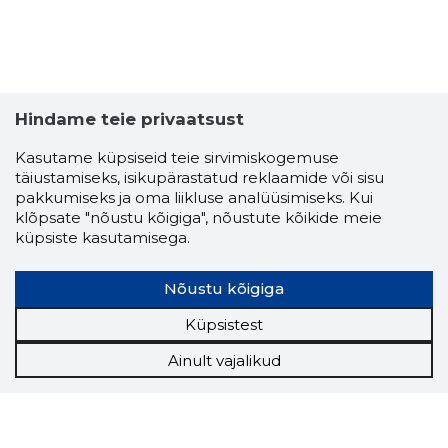
Hindame teie privaatsust
Kasutame küpsiseid teie sirvimiskogemuse
täiustamiseks, isikupärastatud reklaamide või sisu
pakkumiseks ja oma liikluse analüüsimiseks. Kui
klõpsate "nõustu kõigiga", nõustute kõikide meie
küpsiste kasutamisega.
Nõustu kõigiga
Küpsistest
Ainult vajalikud