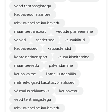
veod tenthaagistega
kaubavedu maanteel
rahvusvaheline kaubavedu
maanteetransport
vedude planeerimine
veokid
saadetised
kaubakärud
kaubaveosed
kaubastendid
konteineritransport
kauba kinnitamine
maanteevedu
pakendamine
kauba kaitse
lihtne juurdepääs
mitmekülgsed kasutusvõimalused
võimalus reklaamiks
kaubavedu
veod tenthaagistega
rahvusvaheline kaubavedu