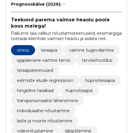
Prognooskäive (2026):
–
Teekond parema vaimse heaolu poole
koos meiega!
Pakume laia valikut nõustamisteenuseid, eesmärgiga
toetada klientide vaimset heaolu ja aidata neil
lahendada eluprobleeme.
stress
teraapia
vaimne tugevdamine
igapäevane vaimne tervis
tervisehooldus
teraapiateenused
eelmiste elude regressioon
hüpnoteraapia
hingeline tasakaal
hüpnotraapia
transpersonaalne lähenemine
individuaalne nõustamine
laste ja noorte nõustamine
videonõustamine
läbipõlemine