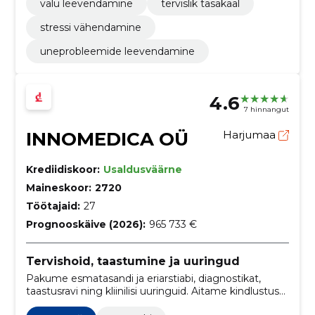
valu leevendamine
tervislik tasakaal
stressi vähendamine
uneprobleemide leevendamine
4.6
7 hinnangut
INNOMEDICA OÜ
Harjumaa
Krediidiskoor:
Usaldusväärne
Maineskoor:
2720
Töötajaid:
27
Prognooskäive (2026):
965 733 €
Tervishoid, taastumine ja uuringud
Pakume esmatasandi ja eriarstiabi, diagnostikat,
taastusravi ning kliinilisi uuringuid. Aitame kindlustuse
ja arveldusega, et patsiendid saaksid kiiret,