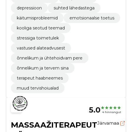
depressioon
suhted lähedastega
käitumisprobleemid
emotsionaalse toetus
kooliga seotud teemad
stressiga toimetulek
vastused alateadvusest
õnnelikum ja ühtehoidvam pere
õnnelikum ja tervem sina
terapeut haabneemes
muud tervishoiualad
5.0
4 hinnangut
MASSAAŽITERAPEUT
Järvamaa