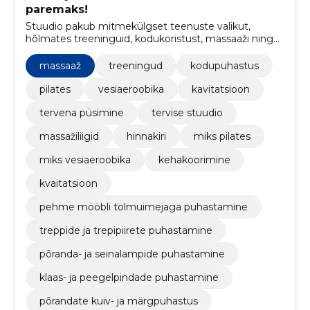
paremaks!
Stuudio pakub mitmekülgset teenuste valikut,
hõlmates treeninguid, kodukoristust, massaaži ning
iluteenuseid, toetades klientide füüsilist ja vaimset
heaolu.
massaaž
treeningud
kodupuhastus
pilates
vesiaeroobika
kavitatsioon
tervena püsimine
tervise stuudio
massažiliigid
hinnakiri
miks pilates
miks vesiaeroobika
kehakoorimine
kvaitatsioon
pehme mööbli tolmuimejaga puhastamine
treppide ja trepipiirete puhastamine
põranda- ja seinalampide puhastamine
klaas- ja peegelpindade puhastamine
põrandate kuiv- ja märgpuhastus