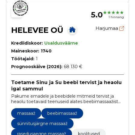
5.0
1 hinnang
HELEVEE OÜ
Harjumaa
Krediidiskoor:
Usaldusväärne
Maineskoor:
1740
Töötajaid:
1
Prognooskäive (2026):
68 130 €
Toetame Sinu ja Su beebi tervist ja heaolu
igal sammul
Pakume emadele ja beebidele mitmeid tervist ja
heaolu toetavaid teenuseid alates beebimassaažist
kuni sünnitusjärgse treeninguni. Meie eesmärk on
pakkuda imelisi hetki, mis tõstavad emotsionaalset
massaaž
beebimassaaž
heaolu ning arendavad beebide liikumisoskusi
sünnitusjärgne massaaž
rasedusaegne massaaž
koolitused