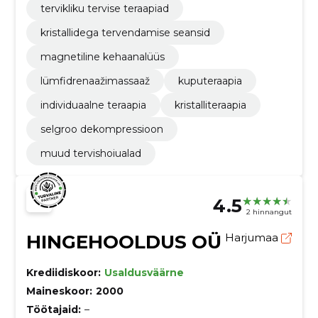
tervikliku tervise teraapiad
kristallidega tervendamise seansid
magnetiline kehaanalüüs
lümfidrenaažimassaaž
kuputeraapia
individuaalne teraapia
kristalliteraapia
selgroo dekompressioon
muud tervishoiualad
4.5
2 hinnangut
HINGEHOOLDUS OÜ
Harjumaa
Krediidiskoor:
Usaldusväärne
Maineskoor:
2000
Töötajaid:
–