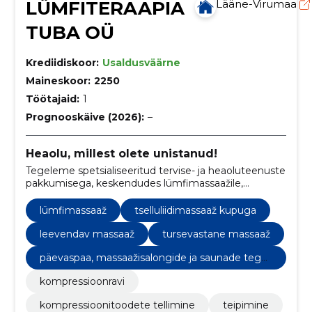
LÜMFITERAAPIA
Lääne-Virumaa
TUBA OÜ
Krediidiskoor:
Usaldusväärne
Maineskoor:
2250
Töötajaid:
1
Prognooskäive (2026):
–
Heaolu, millest olete unistanud!
Tegeleme spetsialiseeritud tervise- ja heaoluteenuste
pakkumisega, keskendudes lümfimassaažile,
kompressioonravile ning individuaalsele lähenemisele
erinevate terviseseisundite ja probleemide
lümfimassaaž
tselluliidimassaaž kupuga
lahendamisel.
leevendav massaaž
tursevastane massaaž
päevaspaa, massaažisalongide ja saunade tege
vus
kompressioonravi
kompressioonitoodete tellimine
teipimine