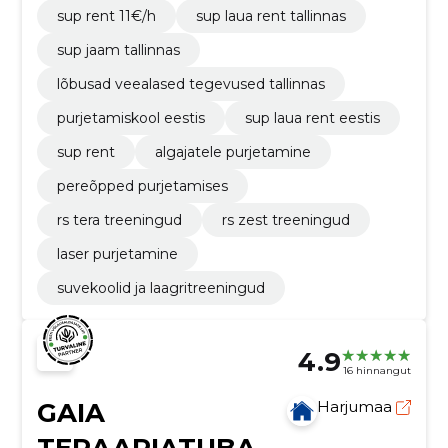
sup rent 11€/h
sup laua rent tallinnas
sup jaam tallinnas
lõbusad veealased tegevused tallinnas
purjetamiskool eestis
sup laua rent eestis
sup rent
algajatele purjetamine
pereõpped purjetamises
rs tera treeningud
rs zest treeningud
laser purjetamine
suvekoolid ja laagritreeningud
4.9
16 hinnangut
GAIA
Harjumaa