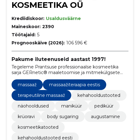
KOSMEETIKA OÜ
Krediidiskoor:
Usaldusväärne
Maineskoor:
2390
Töötajaid:
5
Prognooskäive (2026):
106 596 €
Pakume iluteenuseid aastast 1997!
Tegeleme Prantsuse professionaalse kosmeetika
sarja GERnetic® maaletoomise ja mitmekülgsete
iluhooldusteenuste pakkumisega Tiia Ilusalongis.
massaaž
massaažiteraapia eestis
terapeutiline massaaž
kehahooldustooted
näohooldused
maniküür
pediküür
krüoravi
body sugaring
augustamine
kosmeetikatooted
kehahooldustooted eesti