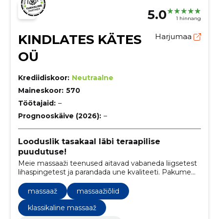
5.0
1 hinnang
KINDLATES KÄTES
Harjumaa
OÜ
Krediidiskoor:
Neutraalne
Maineskoor:
570
Töötajaid:
–
Prognooskäive (2026):
–
Looduslik tasakaal läbi teraapilise
puudutuse!
Meie massaaži teenused aitavad vabaneda liigsetest
lihaspingetest ja parandada une kvaliteeti. Pakume
loodusliku heaolu ja mugavust, mis võimaldab teil
tunda end paremini ja värskena.
massaaž
massaažiõlid
klassikaline massaaž