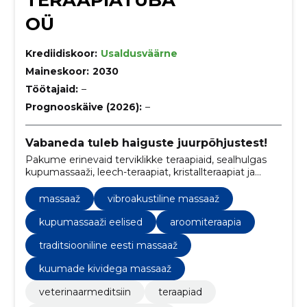
TERAAPIATUBA
OÜ
Krediidiskoor:
Usaldusväärne
Maineskoor:
2030
Töötajaid:
–
Prognooskäive (2026):
–
Vabaneda tuleb haiguste juurpõhjustest!
Pakume erinevaid terviklikke teraapiaid, sealhulgas
kupumassaaži, leech-teraapiat, kristallteraapiat ja
vibroakustilist massaaži, mis on kohandatud
individuaalsetele vajadustele.
massaaž
vibroakustiline massaaž
kupumassaaži eelised
aroomiteraapia
traditsiooniline eesti massaaž
kuumade kividega massaaž
veterinaarmeditsiin
teraapiad