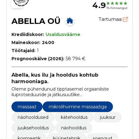
4.9
74 hinnangut
ABELLA OÜ
Tartumaa
Krediidiskoor:
Usaldusväärne
Maineskoor:
2400
Töötajaid:
1
Prognooskäive (2026):
58 794 €
Abella, kus ilu ja hooldus kohtub
harmooniaga.
Oleme pühendunud tipptasemel orgaaniliste
iluprotseduuride ja jätkusuutlike
juuksehooldusteenuste pakkumisele, luues unikaalse
ja looduslähedase iluhoolduse kogemuse.
massaaž
mikrolihvimine massaažiga
näohooldused
kätehooldus
juuksur
juuksehooldus
näohooldus
kosmeetik
küünetehnik
soengud