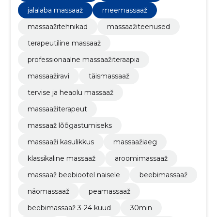
jalalaba massaaž
meemassaaž
massaažitehnikad
massaažiteenused
terapeutiline massaaž
professionaalne massaažiteraapia
massaažiravi
täismassaaž
tervise ja heaolu massaaž
massaažiterapeut
massaaž lõõgastumiseks
massaaži kasulikkus
massaažiaeg
klassikaline massaaž
aroomimassaaž
massaaž beebiootel naisele
beebimassaaž
näomassaaž
peamassaaž
beebimassaaž 3-24 kuud
30min