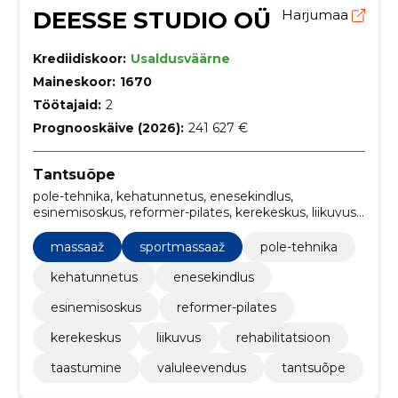
DEESSE STUDIO OÜ
Harjumaa
Krediidiskoor:
Usaldusväärne
Maineskoor:
1670
Töötajaid:
2
Prognooskäive (2026):
241 627 €
Tantsuõpe
pole-tehnika, kehatunnetus, enesekindlus,
esinemisoskus, reformer-pilates, kerekeskus, liikuvus,
rehabilitatsioon, massaaž, taastumine
massaaž
sportmassaaž
pole-tehnika
kehatunnetus
enesekindlus
esinemisoskus
reformer-pilates
kerekeskus
liikuvus
rehabilitatsioon
taastumine
valuleevendus
tantsuõpe