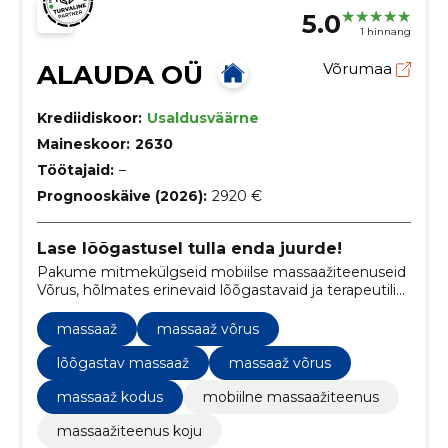
5.0
1 hinnang
ALAUDA OÜ
Võrumaa
Krediidiskoor:
Usaldusväärne
Maineskoor:
2630
Töötajaid:
–
Prognooskäive (2026):
2920 €
Lase lõõgastusel tulla enda juurde!
Pakume mitmekülgseid mobiilse massaažiteenuseid
Võrus, hõlmates erinevaid lõõgastavaid ja terapeutilisi
massaažitehnikaid, et tuua klientideni sügav
lõõgastus ja heaolu otse nende valitud asukohta.
massaaž
massaaž võrus
lõõgastav massaaž
massaaž võrus
massaaž kodus
mobiilne massaažiteenus
massaažiteenus koju