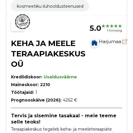
kosmeetiku iluhooldusteenused
5.0
1 hinnang
KEHA JA MEELE
Harjumaa
TERAAPIAKESKUS
OÜ
Krediidiskoor:
Usaldusväärne
Maineskoor:
2210
Töötajaid:
1
Prognooskäive (2026):
4262 €
Tervis ja sisemine tasakaal - meie teeme
selle teoks!
Teraapiakeskus tegeleb keha- ja meeleteraapiate