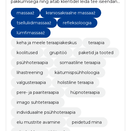
pakkumisega ning aitab klientidel leida tee iseendani,
saavutades parema tervise, rahulolu ja vabanemise
pingetest.
massaaž
kraniosakraalne massaaž
tselluliidimassaaž
refleksoloogia
lümfimassaaž
keha ja meele teraapiakeskus
teraapia
koolitused
grupitöö
paketid ja tooted
psühhoteraapia
somaatiline teraapia
lihastreening
käitumispsühholoogia
valgusteraapia
holistiline teraapia
pere- ja paariteraapia
hüpnoteraapia
imago suhteteraapia
individuaalne psühhoteraapia
elu mustrite avamine
peidetud mina