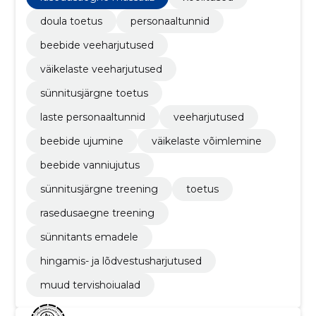
doula toetus
personaaltunnid
beebide veeharjutused
väikelaste veeharjutused
sünnitusjärgne toetus
laste personaaltunnid
veeharjutused
beebide ujumine
väikelaste võimlemine
beebide vanniujutus
sünnitusjärgne treening
toetus
rasedusaegne treening
sünnitants emadele
hingamis- ja lõdvestusharjutused
muud tervishoiualad