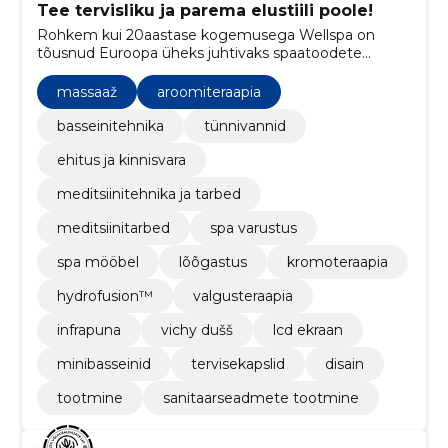
Tee tervisliku ja parema elustiili poole!
Rohkem kui 20aastase kogemusega Wellspa on
tõusnud Euroopa üheks juhtivaks spaatoodete
arendajaks ja tootjaks. Kaasaegsed, läbimõeldud ja
innovaatilised lahendused on aidanud saavutada
massaaž
aroomiteraapia
meie eesmärki - pakkuda alati parimat kogemust
toodete kasutajatele.
basseinitehnika
tünnivannid
ehitus ja kinnisvara
meditsiinitehnika ja tarbed
meditsiinitarbed
spa varustus
spa mööbel
lõõgastus
kromoteraapia
hydrofusion™
valgusteraapia
infrapuna
vichy dušš
lcd ekraan
minibasseinid
tervisekapslid
disain
tootmine
sanitaarseadmete tootmine