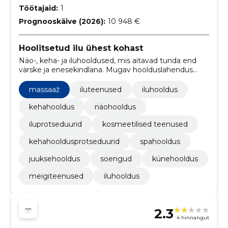
Töötajaid:
1
Prognooskäive (2026):
10 948 €
Hoolitsetud ilu ühest kohast
Näo-, keha- ja iluhooldused, mis aitavad tunda end
värske ja enesekindlana. Mugav hoolduslahendus
igapäevaseks heaoluks.
massaaž
iluteenused
iluhooldus
kehahooldus
näohooldus
iluprotseduurid
kosmeetilised teenused
kehahooldusprotseduurid
spahooldus
juuksehooldus
soengud
künehooldus
meigiteenused
iluhooldus
2.3
4 hinnangut