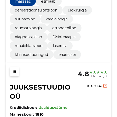
koordineeritud abi.
massaaž
esmaabi
perearstikonsultatsioon
üldkirurgia
suunamine
kardioloogia
reumatoloogia
ortopeediline
diagnoosiplaan
füsioteraapia
rehabilitatsioon
laserravi
kliinilised uuringud
eriarstiabi
4.8
17 hinnangut
JUUKSESTUUDIO
Tartumaa
OÜ
Krediidiskoor:
Usaldusväärne
Maineskoor:
1810