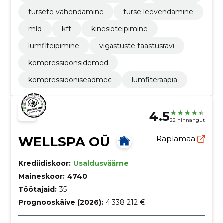
tursete vähendamine
turse leevendamine
mld
kft
kinesioteipimine
lümfiteipimine
vigastuste taastusravi
kompressioonsidemed
kompressiooniseadmed
lümfiteraapia
4.5
22 hinnangut
WELLSPA OÜ
Raplamaa
Krediidiskoor:
Usaldusväärne
Maineskoor:
4740
Töötajaid:
35
Prognooskäive (2026):
4 338 212 €