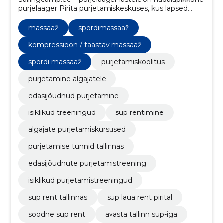
purjelaager Pirita purjetamiskeskuses, kus lapsed
õpivad purjespordi ja veespordi põhioskusi ning
veedavad aktiivseid päevi mere ääres.
massaaž
spordimassaaž
kompressioon / taastav massaaž
spordi massaaž
purjetamiskoolitus
purjetamine algajatele
edasijõudnud purjetamine
isiklikud treeningud
sup rentimine
algajate purjetamiskursused
purjetamise tunnid tallinnas
edasijõudnute purjetamistreening
isiklikud purjetamistreeningud
sup rent tallinnas
sup laua rent pirital
soodne sup rent
avasta tallinn sup-iga