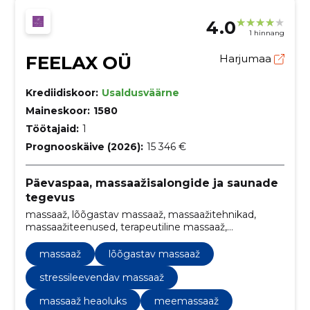
4.0
1 hinnang
FEELAX OÜ
Harjumaa
Krediidiskoor:
Usaldusväärne
Maineskoor:
1580
Töötajaid:
1
Prognooskäive (2026):
15 346 €
Päevaspaa, massaažisalongide ja saunade
tegevus
massaaž, lõõgastav massaaž, massaažitehnikad,
massaažiteenused, terapeutiline massaaž,
professionaalne massaažiteraapia, massaažiravi,
täismassaaž, stressileevendav massaaž, tervise ja
massaaž
lõõgastav massaaž
heaolu massaaž
stressileevendav massaaž
massaaž heaoluks
meemassaaž