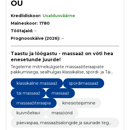
OÜ
Krediidiskoor:
Usaldusväärne
Maineskoor:
1780
Töötajaid:
–
Prognooskäive (2026):
–
Taastu ja lõõgastu - massaaž on võti hea
enesetunde juurde!
Tegeleme mitmekülgsete massaažiteraapiate
pakkumisega, sealhulgas klassikalise, spordi- ja Tai
massaažiga, kinesioteipimisega ning kuivnõelraviga,
et aidata klientidel saavutada lõõgastust, tervenemist
klassikaline massaaž
spordimassaaž
ning üldist heaolu läbi individuaalse ja professionaalse
lähenemise
tai massaaž
massaaž
massaažiteraapia
kinesioteipimine
kuivnõelravi
massöörid
päevaspaa, massaažisalongide ja saunade tege
vus