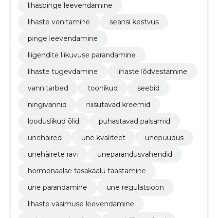
lihaspinge leevendamine
lihaste venitamine
seansi kestvus
pinge leevendamine
liigendite liikuvuse parandamine
lihaste tugevdamine
lihaste lõdvestamine
vannitarbed
toonikud
seebid
ningivannid
niisutavad kreemid
looduslikud õlid
puhastavad palsamid
unehäired
une kvaliteet
unepuudus
unehäirete ravi
uneparandusvahendid
hormonaalse tasakaalu taastamine
une parandamine
une regulatsioon
lihaste väsimuse leevendamine