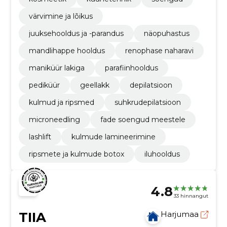
värvimine ja lõikus
juuksehooldus ja -parandus
näopuhastus
mandlihappe hooldus
renophase naharavi
maniküür lakiga
parafiinhooldus
pediküür
geellakk
depilatsioon
kulmud ja ripsmed
suhkrudepilatsioon
microneedling
fade soengud meestele
lashlift
kulmude lamineerimine
ripsmete ja kulmude botox
iluhooldus
4.8
33 hinnangut
TIIA
Harjumaa