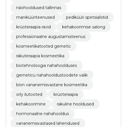
näohooldused tallinnas
maniküüriteenused
pediküüri spetsialistid
krüoteraapia ravid
kehakoorimise salong
professionaalne augustamisteenus
kosmeetikatooted gernetic
rakuteraapia kosmeetika
biotehnoloogia nahahoolduses
gerneticu nahahooldustoodete valik
bion vananemisvastane kosmeetika
orly ilutooted
krüoteraapia
kehakoorimine
rakuline hooldused
hormonaalne nahahooldus
vananemisvastased lahendused