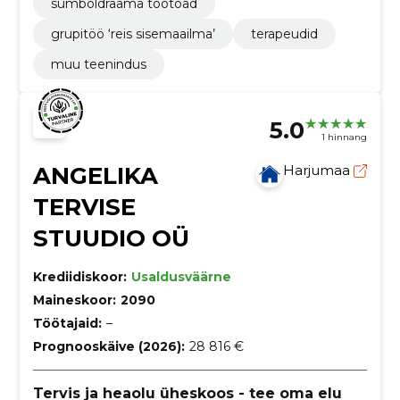
sümboldraama töötoad
grupitöö ‘reis sisemaailma’
terapeudid
muu teenindus
5.0
1 hinnang
ANGELIKA
Harjumaa
TERVISE
STUUDIO OÜ
Krediidiskoor:
Usaldusväärne
Maineskoor:
2090
Töötajaid:
–
Prognooskäive (2026):
28 816 €
Tervis ja heaolu üheskoos - tee oma elu