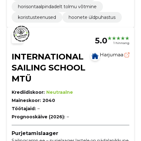
horisontaalpindadelt tolmu võtmine
koristusteenused
hoonete üldpuhastus
5.0
1 hinnang
INTERNATIONAL
Harjumaa
SAILING SCHOOL
MTÜ
Krediidiskoor:
Neutraalne
Maineskoor:
2040
Töötajaid:
–
Prognooskäive (2026):
–
Purjetamislaager
Sailingcamp.ee – purjelaager lastele on nädalapikkune