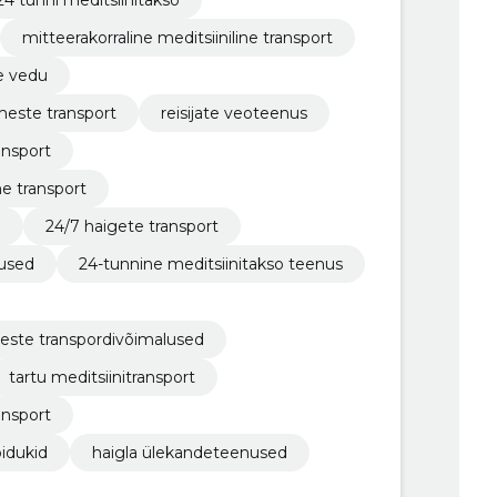
24 tunni meditsiinitakso
mitteerakorraline meditsiiniline transport
te vedu
imeste transport
reisijate veoteenus
ansport
ne transport
d
24/7 haigete transport
nused
24-tunnine meditsiinitakso teenus
meste transpordivõimalused
tartu meditsiinitransport
ansport
õidukid
haigla ülekandeteenused