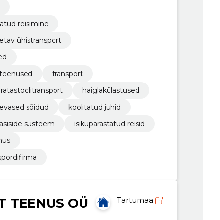
atud reisimine
etav ühistransport
ed
iteenused
transport
ratastoolitransport
haiglakülastused
evased sõidud
koolitatud juhid
asiside süsteem
isikupärastatud reisid
enus
spordifirma
 TEENUS OÜ
Tartumaa