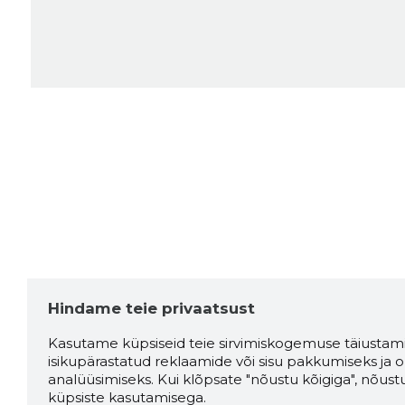
Hindame teie privaatsust
Kasutame küpsiseid teie sirvimiskogemuse täiustami
isikupärastatud reklaamide või sisu pakkumiseks ja o
analüüsimiseks. Kui klõpsate "nõustu kõigiga", nõust
küpsiste kasutamisega.