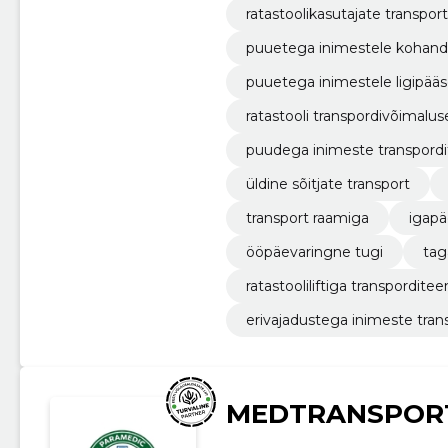
ratastoolikasutajate transport
puuetega inimestele kohand
puuetega inimestele ligipääs
ratastooli transpordivõimalus
puudega inimeste transpord
üldine sõitjate transport
transport raamiga
igapä
ööpäevaringne tugi
tag
ratastooliliftiga transpordite
erivajadustega inimeste tran
MEDTRANSPORT