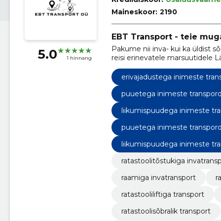
Maineskoor:
2190
EBT Transport - teie mug
Pakume nii inva- kui ka üldist sõ
5.0
reisi erinevatele marsuutidele 
1 hinnang
vastavalt klientide vajadustele ü
erivajadustega inimeste tran
puuetega inimeste transpor
liikumispuudega inimeste tr
puuetega inimeste transpor
liikumispuudega inimeste tr
ratastoolitõstukiga invatrans
raamiga invatransport
r
ratastooliliftiga transport
ratastoolisõbralik transport