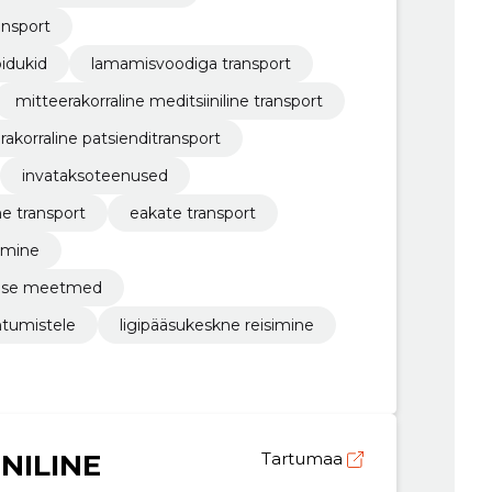
ansport
õidukid
lamamisvoodiga transport
mitteerakorraline meditsiiniline transport
rakorraline patsienditransport
invataksoteenused
ne transport
eakate transport
tmine
vuse meetmed
ohtumistele
ligipääsukeskne reisimine
NILINE
Tartumaa