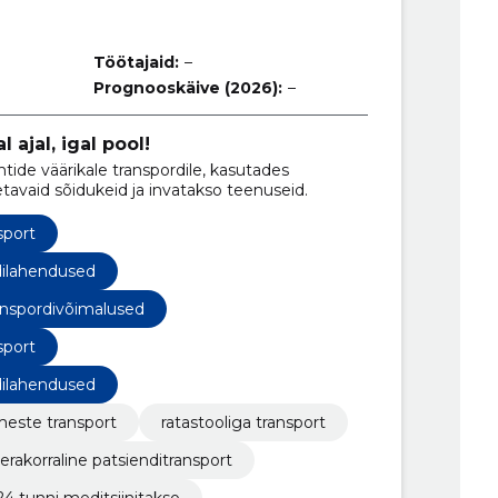
Töötajaid:
–
Prognooskäive (2026):
–
 ajal, igal pool!
tide väärikale transpordile, kasutades
setavaid sõidukeid ja invatakso teenuseid.
sport
dilahendused
anspordivõimalused
sport
dilahendused
imeste transport
ratastooliga transport
erakorraline patsienditransport