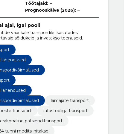
Töötajaid:
–
Prognooskäive (2026):
–
 ajal, igal pool!
tide väärikale transpordile, kasutades
setavaid sõidukeid ja invatakso teenuseid.
sport
dilahendused
anspordivõimalused
sport
dilahendused
anspordivõimalused
lamajate transport
imeste transport
ratastooliga transport
erakorraline patsienditransport
24 tunni meditsiinitakso