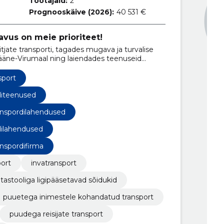
Töötajaid:
2
Prognooskäive (2026):
40 531 €
avus on meie prioriteet!
itjate transporti, tagades mugava ja turvalise
Lääne-Virumaal ning laiendades teenuseid
le kogu Eesti.
sport
diteenused
anspordilahendused
dilahendused
anspordifirma
port
invatransport
atastooliga ligipääsetavad sõidukid
puuetega inimestele kohandatud transport
puudega reisijate transport