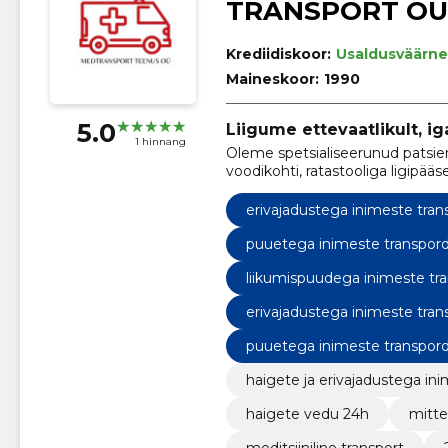
TRANSPORT OÜ
Krediidiskoor:
Usaldusväärne
Maineskoor:
1990
5.0
Liigume ettevaatlikult, igal
1 hinnang
Oleme spetsialiseerunud patsien
voodikohti, ratastooliga ligipää
erivajadustega inimeste tran
puuetega inimeste transpor
liikumispuudega inimeste tr
erivajadustega inimeste tran
puuetega inimeste transpor
haigete ja erivajadustega in
haigete vedu 24h
mitte