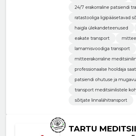
24/7 erakorraline patsiendi tr
ratastooliga ligipääsetavad s
haigla ülekandeteenused
eakate transport
mittee
lamamisvoodiga transport
mitteerakorraline meditsiinili
professionaalse hooldaja saa
patsiendi ohutuse ja muga
transport meditsiinilistele k
sõitjate linnalähitransport
TARTU MEDITSII