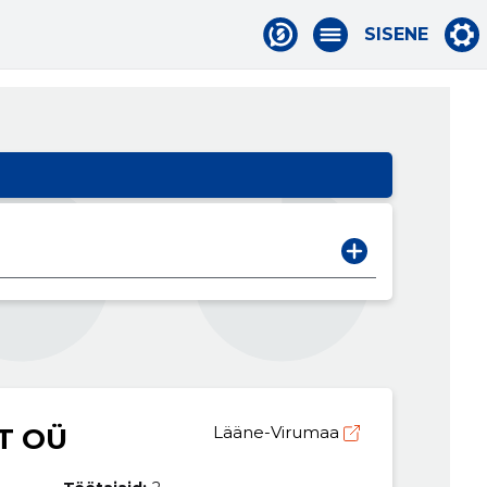
SISENE
T OÜ
Lääne-Virumaa