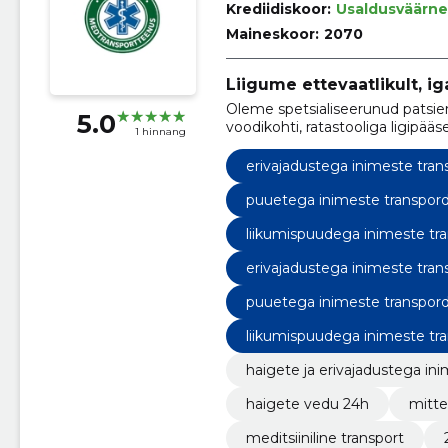
Krediidiskoor:
Usaldusväärne
Maineskoor:
2070
Liigume ettevaatlikult, igal
Oleme spetsialiseerunud patsien
5.0
voodikohti, ratastooliga ligipää
1 hinnang
erivajadustega inimeste tran
puuetega inimeste transpor
liikumispuudega inimeste tr
erivajadustega inimeste tran
puuetega inimeste transpor
liikumispuudega inimeste tr
haigete ja erivajadustega in
haigete vedu 24h
mitte
meditsiiniline transport