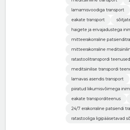
meditsiiniline transport
lamamisvoodiga transport
eakate transport
sõitja
haigete ja erivajadustega in
mitteerakorraline patsienditr
mitteerakorraline meditsiinili
ratastoolitranspordi teenuse
meditsiinilise transpordi tee
lamavas asendis transport
piiratud liikumisvõimega ini
eakate transporditeenus
24/7 erakorraline patsiendi tr
ratastooliga ligipääsetavad s