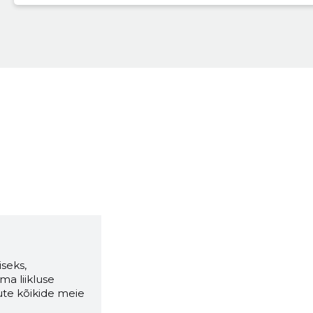
seks,
ma liikluse
ute kõikide meie