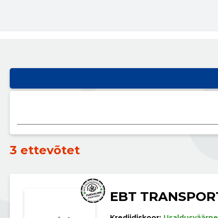
3 ettevõtet
EBT TRANSPOR
Krediidiskoor:
Usaldusväärne