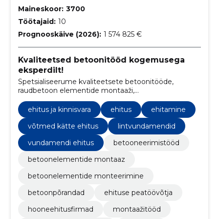
Maineskoor:
3700
Töötajaid:
10
Prognooskäive (2026):
1 574 825 €
Kvaliteetsed betoonitööd kogemusega
eksperdilt!
Spetsialiseerume kvaliteetsete betoonitööde,
raudbetoon elementide montaaži,
metallkonstruktsioonide paigalduse ning sandwich
paneelide ehituslahenduste pakkumisele.
ehitus ja kinnisvara
ehitus
ehitamine
võtmed kätte ehitus
lintvundamendid
vundamendi ehitus
betooneerimistööd
betoonelementide montaaz
betoonelementide monteerimine
betoonpõrandad
ehituse peatöövõtja
hooneehitusfirmad
montaažitööd