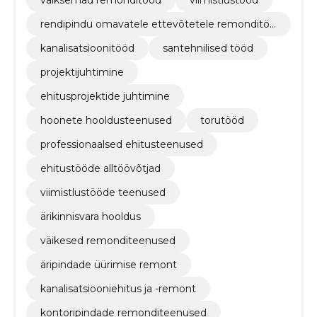
rendipindu omavatele ettevõtetele remonditöö
d
kanalisatsioonitööd
santehnilised tööd
projektijuhtimine
ehitusprojektide juhtimine
hoonete hooldusteenused
torutööd
professionaalsed ehitusteenused
ehitustööde alltöövõtjad
viimistlustööde teenused
ärikinnisvara hooldus
väikesed remonditeenused
äripindade üürimise remont
kanalisatsiooniehitus ja -remont
kontoripindade remonditeenused