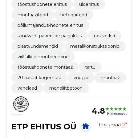
tööstushoonete ehitus
üldehitus
montaazitööd
betoonitööd
põllumajandus-hoonete ehitus
sandwich-paneelide paigaldus
rostverkid
plaatvundamendid
metallkonstruktsioonid
viilhallide monteerimine
tööstushoonete montaaž
tartu
20 aastat kogemust
vuugid
montaaž
vahelaed
monoliitbetoon
4.8
9 hinnangut
ETP EHITUS OÜ
Tartumaa