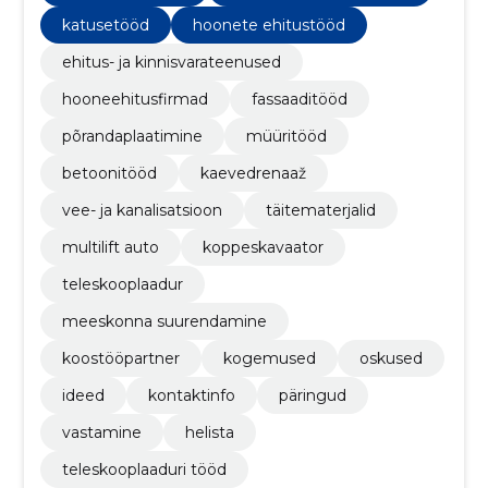
katusetööd
hoonete ehitustööd
ehitus- ja kinnisvarateenused
hooneehitusfirmad
fassaaditööd
põrandaplaatimine
müüritööd
betoonitööd
kaevedrenaaž
vee- ja kanalisatsioon
täitematerjalid
multilift auto
koppeskavaator
teleskooplaadur
meeskonna suurendamine
koostööpartner
kogemused
oskused
ideed
kontaktinfo
päringud
vastamine
helista
teleskooplaaduri tööd