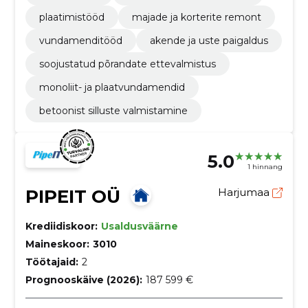
plaatimistööd
majade ja korterite remont
vundamenditööd
akende ja uste paigaldus
soojustatud põrandate ettevalmistus
monoliit- ja plaatvundamendid
betoonist silluste valmistamine
5.0
1 hinnang
PIPEIT OÜ
Harjumaa
Krediidiskoor:
Usaldusväärne
Maineskoor:
3010
Töötajaid:
2
Prognooskäive (2026):
187 599 €