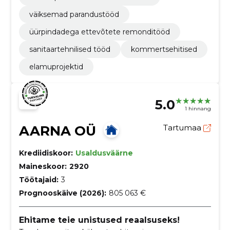
väiksemad parandustööd
üürpindadega ettevõtete remonditööd
sanitaartehnilised tööd
kommertsehitised
elamuprojektid
5.0
1 hinnang
AARNA OÜ
Tartumaa
Krediidiskoor:
Usaldusväärne
Maineskoor:
2920
Töötajaid:
3
Prognooskäive (2026):
805 063 €
Ehitame teie unistused reaalsuseks!