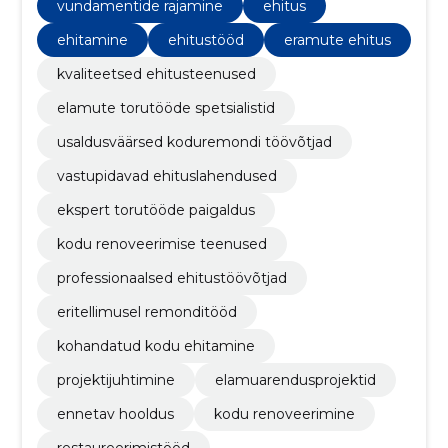
vundamentide rajamine
ehitus
ehitamine
ehitustööd
eramute ehitus
kvaliteetsed ehitusteenused
elamute torutööde spetsialistid
usaldusväärsed koduremondi töövõtjad
vastupidavad ehituslahendused
ekspert torutööde paigaldus
kodu renoveerimise teenused
professionaalsed ehitustöövõtjad
eritellimusel remonditööd
kohandatud kodu ehitamine
projektijuhtimine
elamuarendusprojektid
ennetav hooldus
kodu renoveerimine