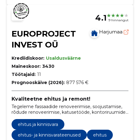
4.1
9 hinnangut
EUROPROJECT
Harjumaa
INVEST OÜ
Krediidiskoor:
Usaldusväärne
Maineskoor:
3430
Töötajaid:
11
Prognooskäive (2026):
877 576 €
Kvaliteetne ehitus ja remont!
Tegeleme fassaadide renoveerimise, soojustamise,
rõdude renoveerimise, katusetööde, kontoriruumide
viimistluse ja remonditöödega
ehitus ja kinnisvara
ehitus- ja kinnisvarateenused
ehitus