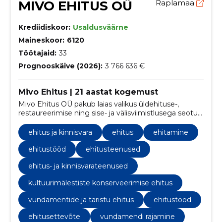
MIVO EHITUS OÜ
Raplamaa
Krediidiskoor:
Usaldusväärne
Maineskoor:
6120
Töötajaid:
33
Prognooskäive (2026):
3 766 636 €
Mivo Ehitus | 21 aastat kogemust
Mivo Ehitus OÜ pakub laias valikus üldehituse-,
restaureerimise ning sise- ja välisviimistlusega seotud
teenuseid.
ehitus ja kinnisvara
ehitus
ehitamine
ehitustööd
ehitusteenused
ehitus- ja kinnisvarateenused
kultuurimälestiste konserveerimise ehitus
vundamentide ja taristu ehitus
ehitustööd
ehitusettevõte
vundamendi rajamine