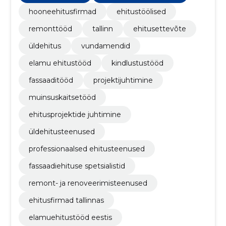
hooneehitusfirmad
ehitustöölised
remonttööd
tallinn
ehitusettevõte
üldehitus
vundamendid
elamu ehitustööd
kindlustustööd
fassaaditööd
projektijuhtimine
muinsuskaitsetööd
ehitusprojektide juhtimine
üldehitusteenused
professionaalsed ehitusteenused
fassaadiehituse spetsialistid
remont- ja renoveerimisteenused
ehitusfirmad tallinnas
elamuehitustööd eestis