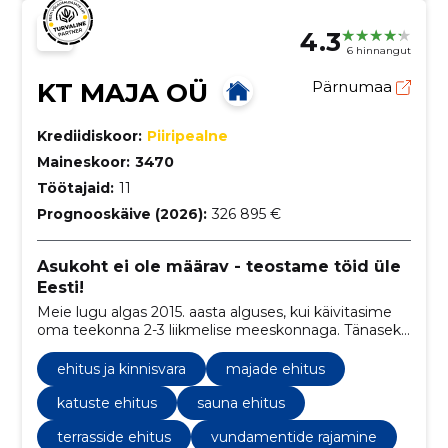
4.3
6 hinnangut
KT MAJA OÜ
Pärnumaa
Krediidiskoor:
Piiripealne
Maineskoor:
3470
Töötajaid:
11
Prognooskäive (2026):
326 895 €
Asukoht ei ole määrav - teostame töid üle
Eesti!
Meie lugu algas 2015. aasta alguses, kui käivitasime
oma teekonna 2-3 liikmelise meeskonnaga. Tänaseks
oleme kasvanud mitmekordselt ja uhkustame 11
liikmelise meeskonnaga, kes on valmis võtma vastu
ehitus ja kinnisvara
majade ehitus
suuremaid väljakutseid ja ulatuslikke projekte.
katuste ehitus
sauna ehitus
terrasside ehitus
vundamentide rajamine