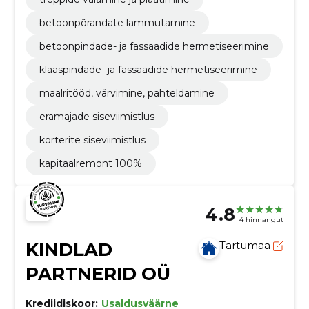
betoonpõrandate lammutamine
betoonpindade- ja fassaadide hermetiseerimine
klaaspindade- ja fassaadide hermetiseerimine
maalritööd, värvimine, pahteldamine
eramajade siseviimistlus
korterite siseviimistlus
kapitaalremont 100%
4.8
4 hinnangut
KINDLAD
Tartumaa
PARTNERID OÜ
Krediidiskoor:
Usaldusväärne