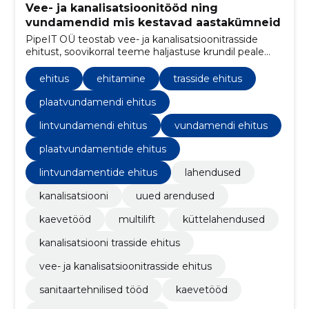
Vee- ja kanalisatsioonitööd ning
vundamendid mis kestavad aastakümneid
PipeIT OÜ teostab vee- ja kanalisatsioonitrasside
ehitust, soovikorral teeme haljastuse krundil peale
tööde lõppu. Lisaks ehitame plaat ja lintvundamente
koos kõigi kommunikatsioonidega ning teostame
ehitus
ehitamine
trasside ehitus
erinevaid torutöid. Vajadusel teeme sulle projekti ja
ajame korda dokumentatsiooni kohaliku vee-
plaatvundamendi ehitus
ettevõttega.
lintvundamendi ehitus
vundamendi ehitus
plaatvundamentide ehitus
lintvundamentide ehitus
lahendused
kanalisatsiooni
uued arendused
kaevetööd
multilift
küttelahendused
kanalisatsiooni trasside ehitus
vee- ja kanalisatsioonitrasside ehitus
sanitaartehnilised tööd
kaevetööd