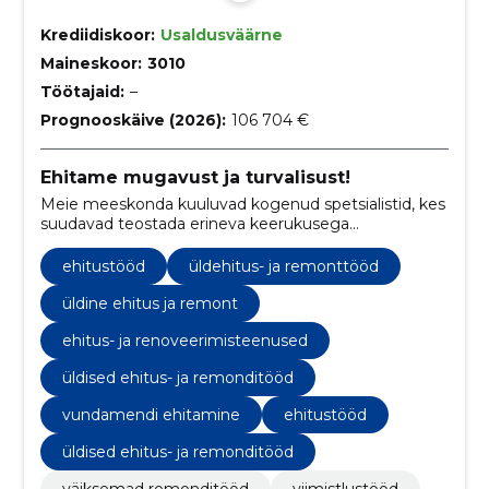
Krediidiskoor:
Usaldusväärne
Maineskoor:
3010
Töötajaid:
–
Prognooskäive (2026):
106 704 €
Ehitame mugavust ja turvalisust!
Meie meeskonda kuuluvad kogenud spetsialistid, kes
suudavad teostada erineva keerukusega
remonditöid, alates väiksematest parandustöödest
kuni ulatuslike renoveerimisprojektideni.
ehitustööd
üldehitus- ja remonttööd
üldine ehitus ja remont
ehitus- ja renoveerimisteenused
üldised ehitus- ja remonditööd
vundamendi ehitamine
ehitustööd
üldised ehitus- ja remonditööd
väiksemad remonditööd
viimistlustööd