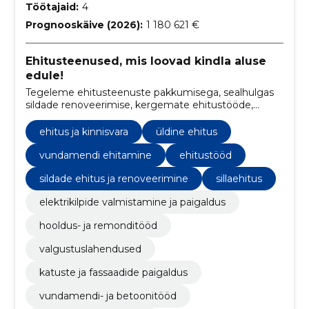
Töötajaid:
4
Prognooskäive (2026):
1 180 621 €
Ehitusteenused, mis loovad kindla aluse
edule!
Tegeleme ehitusteenuste pakkumisega, sealhulgas
sildade renoveerimise, kergemate ehitustööde,
hooldus- ja remonditööde, projekteerimise ning
valgustuslahendusteg
ehitus ja kinnisvara
üldine ehitus
vundamendi ehitamine
ehitustööd
sildade ehitus ja renoveerimine
sillaehitus
elektrikilpide valmistamine ja paigaldus
hooldus- ja remonditööd
valgustuslahendused
katuste ja fassaadide paigaldus
vundamendi- ja betoonitööd