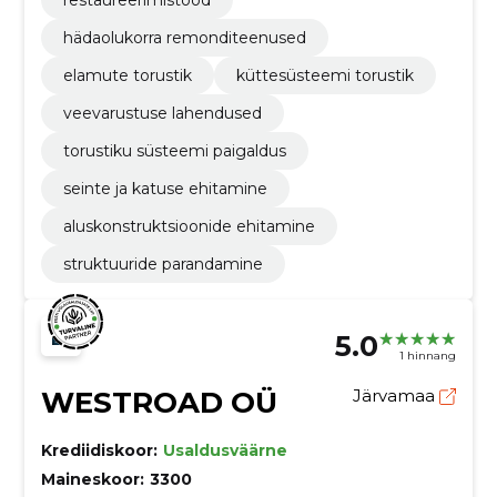
restaureerimistööd
hädaolukorra remonditeenused
elamute torustik
küttesüsteemi torustik
veevarustuse lahendused
torustiku süsteemi paigaldus
seinte ja katuse ehitamine
aluskonstruktsioonide ehitamine
struktuuride parandamine
5.0
1 hinnang
WESTROAD OÜ
Järvamaa
Krediidiskoor:
Usaldusväärne
Maineskoor:
3300