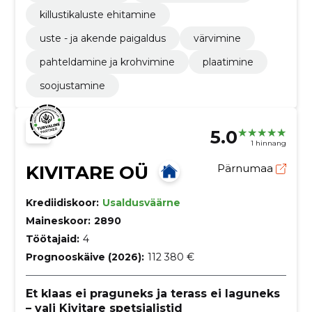
killustikaluste ehitamine
uste - ja akende paigaldus
värvimine
pahteldamine ja krohvimine
plaatimine
soojustamine
5.0
1 hinnang
KIVITARE OÜ
Pärnumaa
Krediidiskoor:
Usaldusväärne
Maineskoor:
2890
Töötajaid:
4
Prognooskäive (2026):
112 380 €
Et klaas ei praguneks ja terass ei laguneks
– vali Kivitare spetsialistid