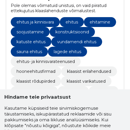
Pole olemas võimatuid unistusi, on vaid piiratud
ettekujutus klaaslahenduste võimalustest.
ehitus ja kinnisvara
ehitus
ehitamine
soojustamine
konstruktsioonid
katuste ehitus
vundamendi ehitus
sauna ehitus
lagede ehitus
ehitus- ja kinnisvarateenused
hooneehitusfirmad
klaasist erilahendused
klaasist rõdupiirded
klaasist varikatused
klaaslükanduksed
liuguksed
talveaiad
Hindame teie privaatsust
terrass
üle eesti
piirid
välismaal
Kasutame küpsiseid teie sirvimiskogemuse
paigaldus
renoveerimine
vahetus
täiustamiseks, isikupärastatud reklaamide või sisu
pakkumiseks ja oma liikluse analüüsimiseks. Kui
fassaadide ehitus
terrassid
klõpsate "nõustu kõigiga", nõustute kõikide meie