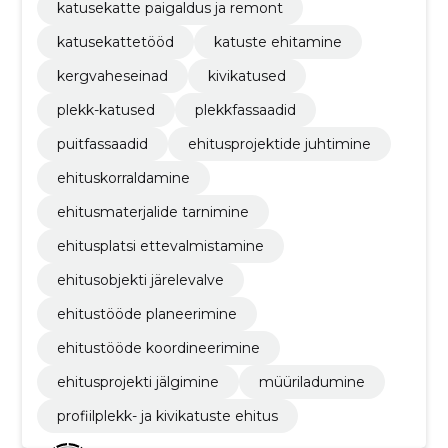
katusekatte paigaldus ja remont
katusekattetööd
katuste ehitamine
kergvaheseinad
kivikatused
plekk-katused
plekkfassaadid
puitfassaadid
ehitusprojektide juhtimine
ehituskorraldamine
ehitusmaterjalide tarnimine
ehitusplatsi ettevalmistamine
ehitusobjekti järelevalve
ehitustööde planeerimine
ehitustööde koordineerimine
ehitusprojekti jälgimine
müüriladumine
profiilplekk- ja kivikatuste ehitus