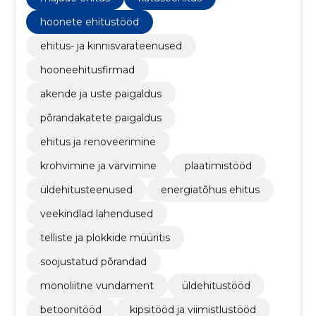
hoonete ehitustööd
ehitus- ja kinnisvarateenused
hooneehitusfirmad
akende ja uste paigaldus
põrandakatete paigaldus
ehitus ja renoveerimine
krohvimine ja värvimine
plaatimistööd
üldehitusteenused
energiatõhus ehitus
veekindlad lahendused
telliste ja plokkide müüritis
soojustatud põrandad
monoliitne vundament
üldehitustööd
betoonitööd
kipsitööd ja viimistlustööd