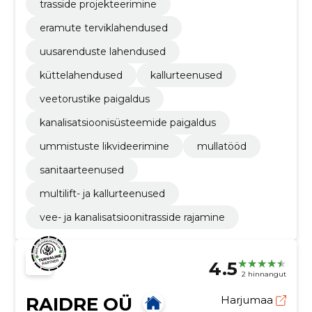
trasside projekteerimine
eramute terviklahendused
uusarenduste lahendused
küttelahendused
kallurteenused
veetorustike paigaldus
kanalisatsioonisüsteemide paigaldus
ummistuste likvideerimine
mullatööd
sanitaarteenused
multilift- ja kallurteenused
vee- ja kanalisatsioonitrasside rajamine
4.5
2 hinnangut
RAIDRE OÜ
Harjumaa