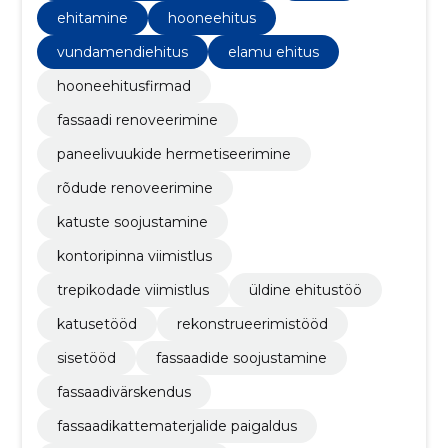
ehitamine
hooneehitus
vundamendiehitus
elamu ehitus
hooneehitusfirmad
fassaadi renoveerimine
paneelivuukide hermetiseerimine
rõdude renoveerimine
katuste soojustamine
kontoripinna viimistlus
trepikodade viimistlus
üldine ehitustöö
katusetööd
rekonstrueerimistööd
sisetööd
fassaadide soojustamine
fassaadivärskendus
fassaadikattematerjalide paigaldus