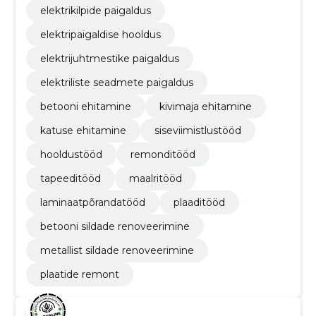
elektrikilpide paigaldus
elektripaigaldise hooldus
elektrijuhtmestike paigaldus
elektriliste seadmete paigaldus
betooni ehitamine
kivimaja ehitamine
katuse ehitamine
siseviimistlustööd
hooldustööd
remonditööd
tapeeditööd
maalritööd
laminaatpõrandatööd
plaaditööd
betooni sildade renoveerimine
metallist sildade renoveerimine
plaatide remont