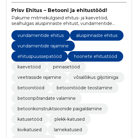
Prisv Ehitus – Betooni ja ehitustööd!
Pakume mitmekülgseid ehitus- ja kaevetöid,
sealhulgas aluspinnaste ehitust, vundamentide
rajamist ning betoonitööde teostamist.
vundamentide ehitus
aluspinnaste ehitus
vundamentide rajamine
ehituspuussepatööd
hoonete ehitustööd
kaevetööd
pinnasetööd
veetrasside rajamine
võsalõikus giljotiiniga
betoonitööd
betoonitööde teostamine
betoonpõrandate valamine
betoonkonstruktsioonide paigaldamine
katusetööd
plekk-katused
kivikatused
lamekatused