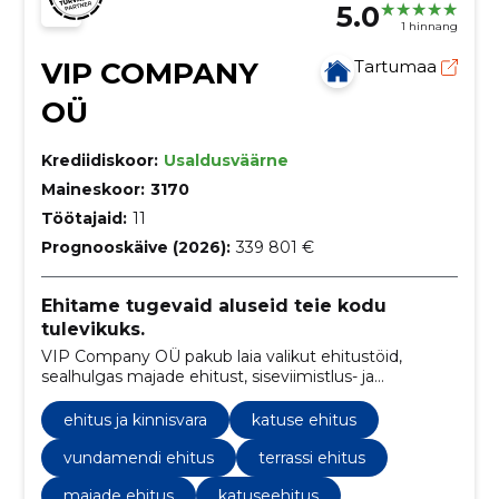
5.0
1 hinnang
VIP COMPANY
Tartumaa
OÜ
Krediidiskoor:
Usaldusväärne
Maineskoor:
3170
Töötajaid:
11
Prognooskäive (2026):
339 801 €
Ehitame tugevaid aluseid teie kodu
tulevikuks.
VIP Company OÜ pakub laia valikut ehitustöid,
sealhulgas majade ehitust, siseviimistlus- ja
remonditöid. Samuti teostame betoonitöid ja
fassaadide soojustamist, et tagada klientide rahulolu
ehitus ja kinnisvara
katuse ehitus
ja tööde kõrge kvaliteet.
vundamendi ehitus
terrassi ehitus
majade ehitus
katuseehitus