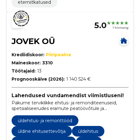
eterniitkatused
5.0
1 hinnang
JOVEK OÜ
Krediidiskoor:
Piiripealne
Maineskoor:
3310
Töötajaid:
13
Prognooskäive (2026):
1 140 524 €
Lahendused vundamendist viimistluseni!
Pakume terviklikke ehitus- ja remonditeenuseid,
spetsialiseerudes eramute peatöövõtule ja
torutöödele.
üldehitus- ja remonttööd
üldine ehitusettevõtja
üldehitus