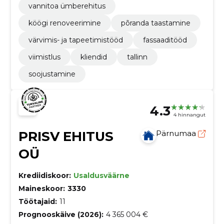
vannitoa ümberehitus
köögi renoveerimine
põranda taastamine
värvimis- ja tapeetimistööd
fassaaditööd
viimistlus
kliendid
tallinn
soojustamine
4.3
4 hinnangut
PRISV EHITUS
Pärnumaa
OÜ
Krediidiskoor:
Usaldusväärne
Maineskoor:
3330
Töötajaid:
11
Prognooskäive (2026):
4 365 004 €