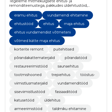
Tegeleme mitmekülgsete ehitus- ja
remonditeenustega, pakkudes üldehitustöid,
siseviimistlustöid, fassaaditöid, katuste ehitust,
põrandatöid, santehnilisi töid, elektritöid ning
eramu ehitus
vundamendi ehitamine
renoveerimist.
ehitustööd
ehitus
maja ehitus
ehitus vundamendist võtmeteni
võtmed kätte maja ehitus
korterite remont
puitehitised
põrandakattematerjalid
põrandatööd
restaureerimistööd
saunaehitus
tootmishooned
trepiehitus
tööstus-
viimistlusmaterjalid
vundamenditööd
siseviimistlustööd
fassaaditööd
katusetööd
üldehitus
armeerimistööd
taldmiku ehitamine