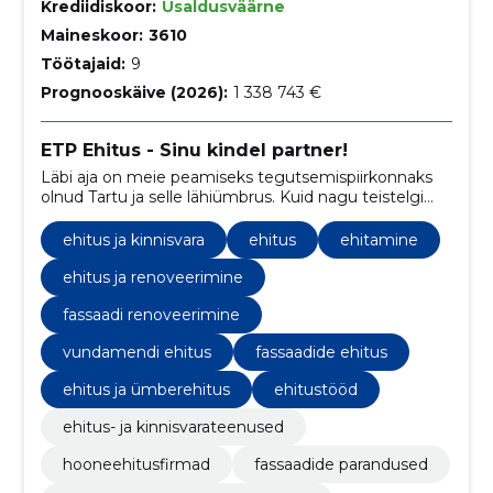
Krediidiskoor:
Usaldusväärne
Maineskoor:
3610
Töötajaid:
9
Prognooskäive (2026):
1 338 743 €
ETP Ehitus - Sinu kindel partner!
Läbi aja on meie peamiseks tegutsemispiirkonnaks
olnud Tartu ja selle lähiümbrus. Kuid nagu teistelgi
ettevõtetel, on ka meie ehitatud objekte mujal
Eestis.
ehitus ja kinnisvara
ehitus
ehitamine
ehitus ja renoveerimine
fassaadi renoveerimine
vundamendi ehitus
fassaadide ehitus
ehitus ja ümberehitus
ehitustööd
ehitus- ja kinnisvarateenused
hooneehitusfirmad
fassaadide parandused