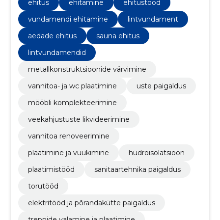
klientide rahulolu.
ehitus
ehitamine
ehitustööd
vundamendi ehitamine
lintvundament
aedade ehitus
sauna ehitus
lintvundamendid
metallkonstruktsioonide värvimine
vannitoa- ja wc plaatimine
uste paigaldus
mööbli komplekteerimine
veekahjustuste likvideerimine
vannitoa renoveerimine
plaatimine ja vuukimine
hüdroisolatsioon
plaatimistööd
sanitaartehnika paigaldus
torutööd
elektritööd ja põrandakütte paigaldus
treppide valamine ja plaatimine