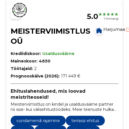
5.0
1 hinnang
MEISTERVIIMISTLUS
Harjumaa
OÜ
Krediidiskoor:
Usaldusväärne
Maineskoor:
4650
Töötajaid:
2
Prognooskäive (2026):
171 449 €
Ehituslahendused, mis loovad
meistriteoseid!
Meisterviimistlus on kindel ja usaldusväärne partner
nii sise- kui välisehitustöödeks. Meie teenuste hulka
kuuluvad vundamendi- ja müüritööd,
siseviimistlustööd ja parketipaigaldus. Meie
vundamendi rajamine
terrassi ehitus
professionaalne tiim tagab tipptasemel töö ja