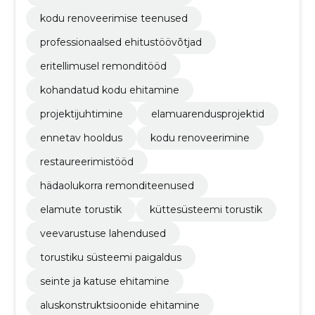
kodu renoveerimise teenused
professionaalsed ehitustöövõtjad
eritellimusel remonditööd
kohandatud kodu ehitamine
projektijuhtimine
elamuarendusprojektid
ennetav hooldus
kodu renoveerimine
restaureerimistööd
hädaolukorra remonditeenused
elamute torustik
küttesüsteemi torustik
veevarustuse lahendused
torustiku süsteemi paigaldus
seinte ja katuse ehitamine
aluskonstruktsioonide ehitamine