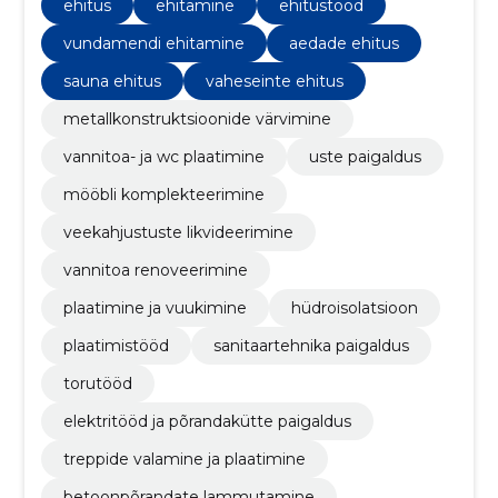
klientide rahulolu.
ehitus
ehitamine
ehitustööd
vundamendi ehitamine
aedade ehitus
sauna ehitus
vaheseinte ehitus
metallkonstruktsioonide värvimine
vannitoa- ja wc plaatimine
uste paigaldus
mööbli komplekteerimine
veekahjustuste likvideerimine
vannitoa renoveerimine
plaatimine ja vuukimine
hüdroisolatsioon
plaatimistööd
sanitaartehnika paigaldus
torutööd
elektritööd ja põrandakütte paigaldus
treppide valamine ja plaatimine
betoonpõrandate lammutamine