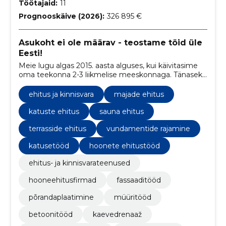
Töötajaid:
11
Prognooskäive (2026):
326 895 €
Asukoht ei ole määrav - teostame töid üle
Eesti!
Meie lugu algas 2015. aasta alguses, kui käivitasime
oma teekonna 2-3 liikmelise meeskonnaga. Tänaseks
oleme kasvanud mitmekordselt ja uhkustame 11
liikmelise meeskonnaga, kes on valmis võtma vastu
ehitus ja kinnisvara
majade ehitus
suuremaid väljakutseid ja ulatuslikke projekte.
katuste ehitus
sauna ehitus
terrasside ehitus
vundamentide rajamine
katusetööd
hoonete ehitustööd
ehitus- ja kinnisvarateenused
hooneehitusfirmad
fassaaditööd
põrandaplaatimine
müüritööd
betoonitööd
kaevedrenaaž