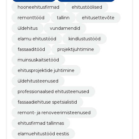
hooneehitusfirmad
ehitustöölised
remonttööd
tallinn
ehitusettevõte
üldehitus
vundamendid
elamu ehitustööd
kindlustustööd
fassaaditööd
projektijuhtimine
muinsuskaitsetööd
ehitusprojektide juhtimine
üldehitusteenused
professionaalsed ehitusteenused
fassaadiehituse spetsialistid
remont- ja renoveerimisteenused
ehitusfirmad tallinnas
elamuehitustööd eestis