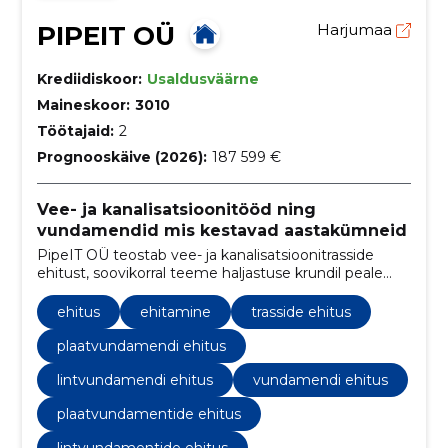
PIPEIT OÜ
Harjumaa
Krediidiskoor:
Usaldusväärne
Maineskoor:
3010
Töötajaid:
2
Prognooskäive (2026):
187 599 €
Vee- ja kanalisatsioonitööd ning
vundamendid mis kestavad aastakümneid
PipeIT OÜ teostab vee- ja kanalisatsioonitrasside
ehitust, soovikorral teeme haljastuse krundil peale
tööde lõppu. Lisaks ehitame plaat ja lintvundamente
koos kõigi kommunikatsioonidega ning teostame
ehitus
ehitamine
trasside ehitus
erinevaid torutöid. Vajadusel teeme sulle projekti ja
ajame korda dokumentatsiooni kohaliku vee-
plaatvundamendi ehitus
ettevõttega.
lintvundamendi ehitus
vundamendi ehitus
plaatvundamentide ehitus
lintvundamentide ehitus