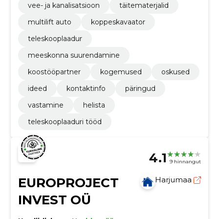
vee- ja kanalisatsioon
täitematerjalid
multilift auto
koppeskavaator
teleskooplaadur
meeskonna suurendamine
koostööpartner
kogemused
oskused
ideed
kontaktinfo
päringud
vastamine
helista
teleskooplaaduri tööd
4.1
9 hinnangut
EUROPROJECT
Harjumaa
INVEST OÜ