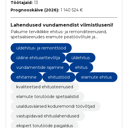
Töötajaid:
13
Prognooskäive (2026):
1 140 524 €
Lahendused vundamendist viimistluseni!
Pakume terviklikke ehitus- ja remonditeenuseid,
spetsialiseerudes eramute peatöövõtule ja
torutöödele.
üldehitus- ja remonttööd
üldine ehitusettevõtja
üldehitus
vundamentide rajamine
ehitus
ehitamine
ehitustööd
eramute ehitus
kvaliteetsed ehitusteenused
elamute torutööde spetsialistid
usaldusväärsed koduremondi töövõtjad
vastupidavad ehituslahendused
ekspert torutööde paigaldus