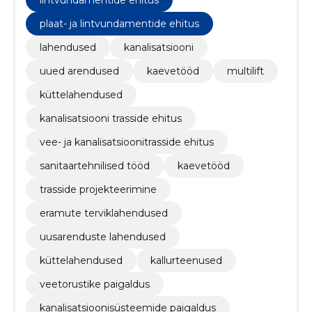
plaat- ja lintvundamentide ehitus
lahendused
kanalisatsiooni
uued arendused
kaevetööd
multilift
küttelahendused
kanalisatsiooni trasside ehitus
vee- ja kanalisatsioonitrasside ehitus
sanitaartehnilised tööd
kaevetööd
trasside projekteerimine
eramute terviklahendused
uusarenduste lahendused
küttelahendused
kallurteenused
veetorustike paigaldus
kanalisatsioonisüsteemide paigaldus