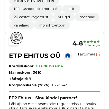
viilhallide monteerimine
tööstushoonete montaaž
tartu
20 aastat kogemust
vuugid
montaaž
vahelaed
monoliitbetoon
4.8
9 hinnangut
ETP EHITUS OÜ
Tartumaa
Krediidiskoor:
Usaldusväärne
Maineskoor:
3610
Töötajaid:
9
Prognooskäive (2026):
1 338 743 €
ETP Ehitus - Sinu kindel partner!
Läbi aja on meie peamiseks tegutsemispiirkonnaks
olnud Tartu ja selle lähiümbrus. Kuid nagu teistelgi