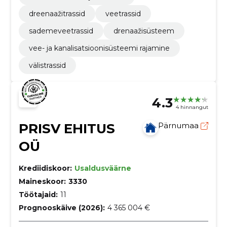
dreenaažitrassid
veetrassid
sademeveetrassid
drenaažisüsteem
vee- ja kanalisatsioonisüsteemi rajamine
välistrassid
4.3
4 hinnangut
PRISV EHITUS
Pärnumaa
OÜ
Krediidiskoor:
Usaldusväärne
Maineskoor:
3330
Töötajaid:
11
Prognooskäive (2026):
4 365 004 €