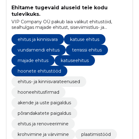
Ehitame tugevaid aluseid teie kodu
tulevikuks.
VIP Company OÜ pakub laia valikut ehitustöid,
sealhulgas majade ehitust, siseviimistlus- ja
remonditöid. Samuti teostame betoonitöid ja
fassaadide soojustamist, et tagada klientide rahulolu
ehitus ja kinnisvara
katuse ehitus
ja tööde kõrge kvaliteet.
vundamendi ehitus
terrassi ehitus
majade ehitus
katuseehitus
hoonete ehitustööd
ehitus- ja kinnisvarateenused
hooneehitusfirmad
akende ja uste paigaldus
põrandakatete paigaldus
ehitus ja renoveerimine
krohvimine ja värvimine
plaatimistööd