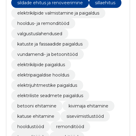
sildade ehitus ja renoveerimine
sillaehitus
elektrikilpide valmistamine ja paigaldus
hooldus- ja remonditööd
valgustuslahendused
katuste ja fassaadide paigaldus
vundamendi- ja betoonitööd
elektrikilpide paigaldus
elektripaigaldise hooldus
elektrijuhtmestike paigaldus
elektriliste seadmete paigaldus
betooni ehitamine
kivimaja ehitamine
katuse ehitamine
siseviimistlustööd
hooldustööd
remonditööd