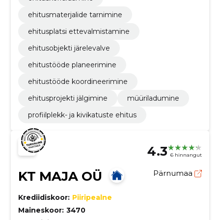
ehitusmaterjalide tarnimine
ehitusplatsi ettevalmistamine
ehitusobjekti järelevalve
ehitustööde planeerimine
ehitustööde koordineerimine
ehitusprojekti jälgimine
müüriladumine
profiilplekk- ja kivikatuste ehitus
4.3
6 hinnangut
KT MAJA OÜ
Pärnumaa
Krediidiskoor:
Piiripealne
Maineskoor:
3470