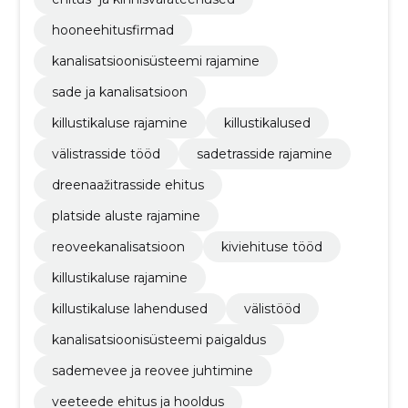
hooneehitusfirmad
kanalisatsioonisüsteemi rajamine
sade ja kanalisatsioon
killustikaluse rajamine
killustikalused
välistrasside tööd
sadetrasside rajamine
dreenaažitrasside ehitus
platside aluste rajamine
reoveekanalisatsioon
kiviehituse tööd
killustikaluse rajamine
killustikaluse lahendused
välistööd
kanalisatsioonisüsteemi paigaldus
sademevee ja reovee juhtimine
veeteede ehitus ja hooldus