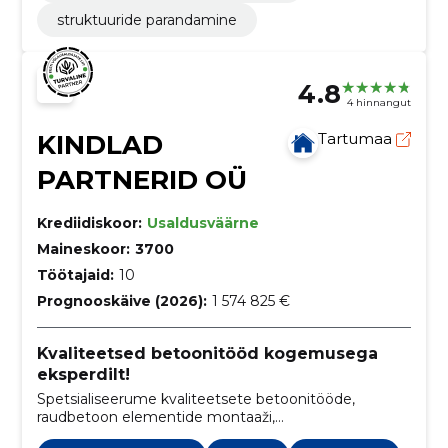
struktuuride parandamine
4.8
4 hinnangut
KINDLAD
Tartumaa
PARTNERID OÜ
Krediidiskoor:
Usaldusväärne
Maineskoor:
3700
Töötajaid:
10
Prognooskäive (2026):
1 574 825 €
Kvaliteetsed betoonitööd kogemusega
eksperdilt!
Spetsialiseerume kvaliteetsete betoonitööde,
raudbetoon elementide montaaži,
metallkonstruktsioonide paigalduse ning sandwich