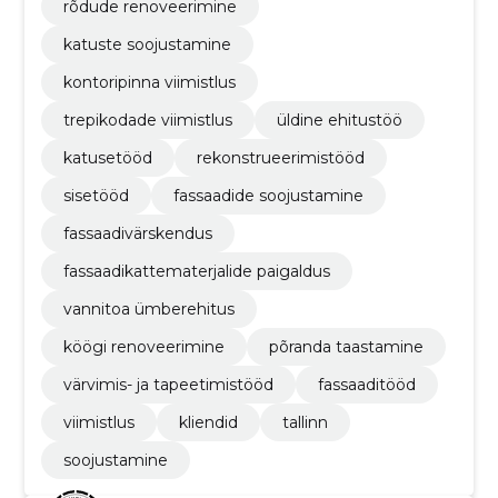
rõdude renoveerimine
katuste soojustamine
kontoripinna viimistlus
trepikodade viimistlus
üldine ehitustöö
katusetööd
rekonstrueerimistööd
sisetööd
fassaadide soojustamine
fassaadivärskendus
fassaadikattematerjalide paigaldus
vannitoa ümberehitus
köögi renoveerimine
põranda taastamine
värvimis- ja tapeetimistööd
fassaaditööd
viimistlus
kliendid
tallinn
soojustamine