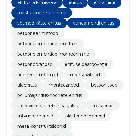
paneelide ehituslahenduste pakkumisele.
ehitus ja kinnisvara
ehitus
ehitamine
tööstushoonete ehitus
võtmed kätte ehitus
vundamendi ehitus
betooneerimistööd
betoonelementide montaaz
betoonelementide monteerimine
betoonpõrandad
ehituse peatöövõtja
hooneehitusfirmad
montaažitööd
üldehitus
montaazitööd
betoonitööd
põllumajandus-hoonete ehitus
sandwich-paneelide paigaldus
rostverkid
lintvundamendid
plaatvundamendid
metallkonstruktsioonid