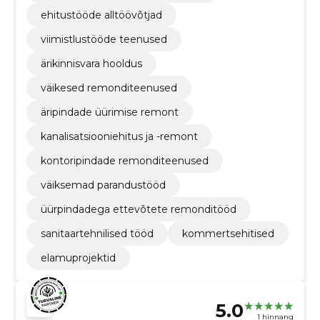
ehitustööde alltöövõtjad
viimistlustööde teenused
ärikinnisvara hooldus
väikesed remonditeenused
äripindade üürimise remont
kanalisatsiooniehitus ja -remont
kontoripindade remonditeenused
väiksemad parandustööd
üürpindadega ettevõtete remonditööd
sanitaartehnilised tööd
kommertsehitised
elamuprojektid
5.0
1 hinnang