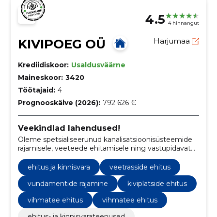
4.5
4 hinnangut
KIVIPOEG OÜ
Harjumaa
Krediidiskoor:
Usaldusväärne
Maineskoor:
3420
Töötajaid:
4
Prognooskäive (2026):
792 626 €
Veekindlad lahendused!
Oleme spetsialiseerunud kanalisatsioonisüsteemide
rajamisele, veeteede ehitamisele ning vastupidavate
kivi- ja killustikvundamentide loomisele, tagades
kvaliteedi ja täpsuse igas projektis.
ehitus ja kinnisvara
veetrasside ehitus
vundamentide rajamine
kiviplatside ehitus
vihmatee ehitus
vihmatee ehitus
ehitus- ja kinnisvarateenused