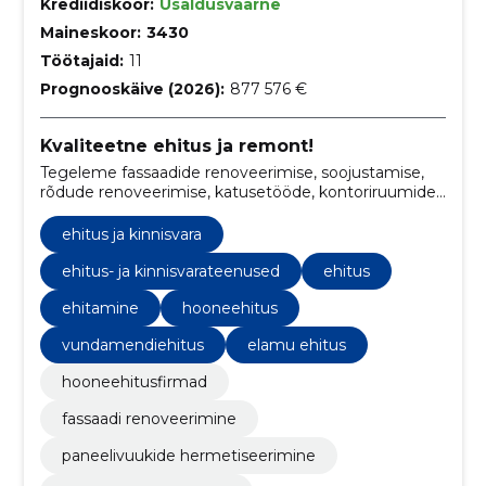
Krediidiskoor:
Usaldusväärne
Maineskoor:
3430
Töötajaid:
11
Prognooskäive (2026):
877 576 €
Kvaliteetne ehitus ja remont!
Tegeleme fassaadide renoveerimise, soojustamise,
rõdude renoveerimise, katusetööde, kontoriruumide
viimistluse ja remonditöödega
ehitus ja kinnisvara
ehitus- ja kinnisvarateenused
ehitus
ehitamine
hooneehitus
vundamendiehitus
elamu ehitus
hooneehitusfirmad
fassaadi renoveerimine
paneelivuukide hermetiseerimine