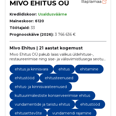
MIVO EHITUS OÜ
Raplamaa
Krediidiskoor:
Usaldusväärne
Maineskoor:
6120
Töötajaid:
33
Prognooskäive (2026):
3 766 636 €
Mivo Ehitus | 21 aastat kogemust
Mivo Ehitus OÜ pakub laias valikus üldehituse-,
restaureerimise ning sise- ja välisviimistlusega seotud
teenuseid.
ehitus ja kinnisvara
ehitus
ehitamine
ehitustööd
ehitusteenused
ehitus- ja kinnisvarateenused
kultuurimälestiste konserveerimise ehitus
vundamentide ja taristu ehitus
ehitustööd
ehitusettevõte
vundamendi rajamine