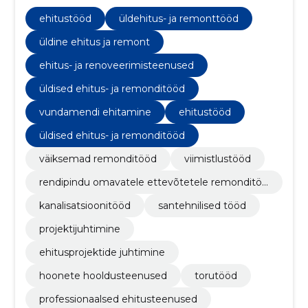
remonditöid, alates väiksematest parandustöödest
kuni ulatuslike renoveerimisprojektideni.
ehitustööd
üldehitus- ja remonttööd
üldine ehitus ja remont
ehitus- ja renoveerimisteenused
üldised ehitus- ja remonditööd
vundamendi ehitamine
ehitustööd
üldised ehitus- ja remonditööd
väiksemad remonditööd
viimistlustööd
rendipindu omavatele ettevõtetele remonditöö
d
kanalisatsioonitööd
santehnilised tööd
projektijuhtimine
ehitusprojektide juhtimine
hoonete hooldusteenused
torutööd
professionaalsed ehitusteenused