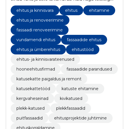
ettevõtetel, on ka meie ehitatud objekte mujal
Eestis.
ehitus ja kinnisvara
ehitus
ehitamine
ehitus ja renoveerimine
fassaadi renoveerimine
vundamendi ehitus
fassaadide ehitus
ehitus ja ümberehitus
ehitustööd
ehitus- ja kinnisvarateenused
hooneehitusfirmad
fassaadide parandused
katusekatte paigaldus ja remont
katusekattetööd
katuste ehitamine
kergvaheseinad
kivikatused
plekk-katused
plekkfassaadid
puitfassaadid
ehitusprojektide juhtimine
ehituskorraldamine