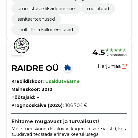
ummistuste likvideerimine
mullatööd
sanitaarteenused
multilift- ja kallurteenused
4.5
2 hinnangut
RAIDRE OÜ
Harjumaa
Krediidiskoor:
Usaldusväärne
Maineskoor:
3010
Töötajaid:
–
Prognooskäive (2026):
106 704 €
Ehitame mugavust ja turvalisust!
Meie meeskonda kuuluvad kogenud spetsialistid, kes
suudavad teostada erineva keerukusega