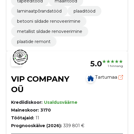
tapeeditööd
maalritööd
laminaatpõrandatööd
plaaditööd
betooni sildade renoveerimine
metallist sildade renoveerimine
plaatide remont
5.0
1 hinnang
VIP COMPANY
Tartumaa
OÜ
Krediidiskoor:
Usaldusväärne
Maineskoor:
3170
Töötajaid:
11
Prognooskäive (2026):
339 801 €