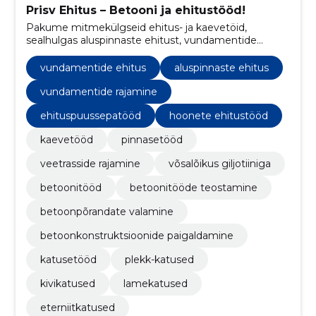
Prisv Ehitus – Betooni ja ehitustööd!
Pakume mitmekülgseid ehitus- ja kaevetöid,
sealhulgas aluspinnaste ehitust, vundamentide
rajamist ning betoonitööde teostamist.
vundamentide ehitus
aluspinnaste ehitus
vundamentide rajamine
ehituspuussepatööd
hoonete ehitustööd
kaevetööd
pinnasetööd
veetrasside rajamine
võsalõikus giljotiiniga
betoonitööd
betoonitööde teostamine
betoonpõrandate valamine
betoonkonstruktsioonide paigaldamine
katusetööd
plekk-katused
kivikatused
lamekatused
eterniitkatused