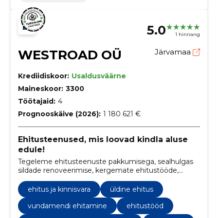
5.0
1 hinnang
WESTROAD OÜ
Järvamaa
Krediidiskoor:
Usaldusväärne
Maineskoor:
3300
Töötajaid:
4
Prognooskäive (2026):
1 180 621 €
Ehitusteenused, mis loovad kindla aluse
edule!
Tegeleme ehitusteenuste pakkumisega, sealhulgas
sildade renoveerimise, kergemate ehitustööde,
hooldus- ja remonditööde, projekteerimise ning
valgustuslahendusteg
ehitus ja kinnisvara
üldine ehitus
vundamendi ehitamine
ehitustööd