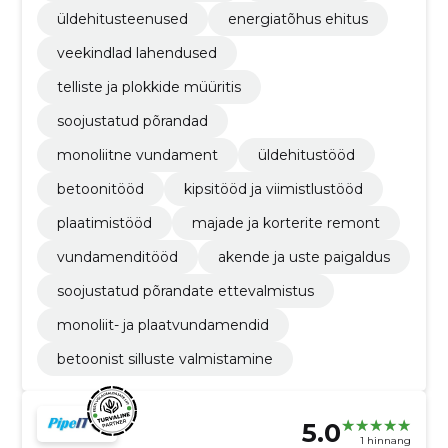
üldehitusteenused
energiatõhus ehitus
veekindlad lahendused
telliste ja plokkide müüritis
soojustatud põrandad
monoliitne vundament
üldehitustööd
betoonitööd
kipsitööd ja viimistlustööd
plaatimistööd
majade ja korterite remont
vundamenditööd
akende ja uste paigaldus
soojustatud põrandate ettevalmistus
monoliit- ja plaatvundamendid
betoonist silluste valmistamine
5.0
1 hinnang