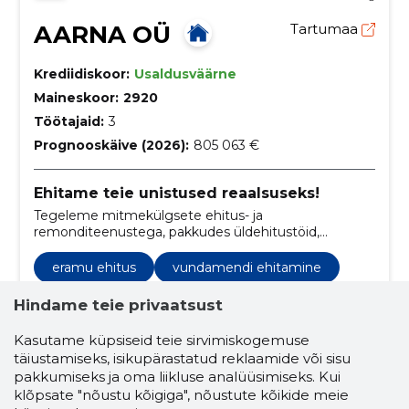
AARNA OÜ
Tartumaa
Krediidiskoor:
Usaldusväärne
Maineskoor:
2920
Töötajaid:
3
Prognooskäive (2026):
805 063 €
Ehitame teie unistused reaalsuseks!
Tegeleme mitmekülgsete ehitus- ja
remonditeenustega, pakkudes üldehitustöid,
siseviimistlustöid, fassaaditöid, katuste ehitust,
põrandatöid, santehnilisi töid, elektritöid ning
eramu ehitus
vundamendi ehitamine
renoveerimist.
ehitustööd
ehitus
maja ehitus
Hindame teie privaatsust
ehitus vundamendist võtmeteni
Kasutame küpsiseid teie sirvimiskogemuse
täiustamiseks, isikupärastatud reklaamide või sisu
võtmed kätte maja ehitus
pakkumiseks ja oma liikluse analüüsimiseks. Kui
korterite remont
puitehitised
klõpsate "nõustu kõigiga", nõustute kõikide meie