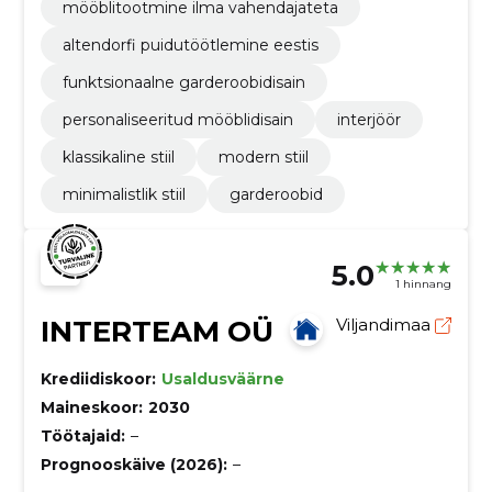
mööblitootmine ilma vahendajateta
altendorfi puidutöötlemine eestis
funktsionaalne garderoobidisain
personaliseeritud mööblidisain
interjöör
klassikaline stiil
modern stiil
minimalistlik stiil
garderoobid
5.0
1 hinnang
INTERTEAM OÜ
Viljandimaa
Krediidiskoor:
Usaldusväärne
Maineskoor:
2030
Töötajaid:
–
Prognooskäive (2026):
–