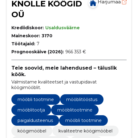
KNOLLE KÖÖGID
Harjumaa
OÜ
Krediidiskoor:
Usaldusväärne
Maineskoor:
3170
Töötajaid:
7
Prognooskäive (2026):
966 353 €
Teie soovid, meie lahendused – täiuslik
köök.
Valmistame kvaliteetset ja vastupidavat
köögimööblit.
mööbli tootmine
mööblitööstus
mööblitootja
mööblitootmine
paigaldusteenus
mööbli tootmine
köögimööbel
kvaliteetne köögimööbel