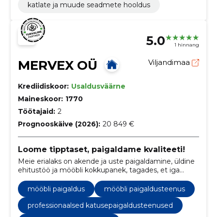
katlate ja muude seadmete hooldus
5.0
1 hinnang
MERVEX OÜ
Viljandimaa
Krediidiskoor:
Usaldusväärne
Maineskoor:
1770
Töötajaid:
2
Prognooskäive (2026):
20 849 €
Loome tipptaset, paigaldame kvaliteeti!
Meie erialaks on akende ja uste paigaldamine, üldine
ehitustöö ja mööbli kokkupanek, tagades, et iga
projekt vastab meie kõrgetele standarditele.
mööbli paigaldus
mööbli paigaldusteenus
professionaalsed katusepaigaldusteenused