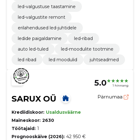
led-valgustuse taastamine
led-valgustite remont
erilahendused led-juhtidele
ledide paigaldamine
led-ribad
auto led-tuled
led-moodulite tootmine
led ribad
led moodulid
juhtseadmed
5.0
1 hinnang
SARUX OÜ
Pärnumaa
Krediidiskoor:
Usaldusväärne
Maineskoor:
2630
Töötajaid:
1
Prognooskäive (2026):
42 950 €