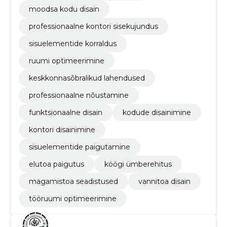
moodsa kodu disain
professionaalne kontori sisekujundus
sisuelementide korraldus
ruumi optimeerimine
keskkonnasõbralikud lahendused
professionaalne nõustamine
funktsionaalne disain
kodude disainimine
kontori disainimine
sisuelementide paigutamine
elutoa paigutus
köögi ümberehitus
magamistoa seadistused
vannitoa disain
tööruumi optimeerimine