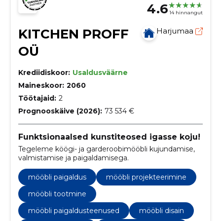
4.6
14 hinnangut
KITCHEN PROFF
Harjumaa
OÜ
Krediidiskoor:
Usaldusväärne
Maineskoor:
2060
Töötajaid:
2
Prognooskäive (2026):
73 534 €
Funktsionaalsed kunstiteosed igasse koju!
Tegeleme köögi- ja garderoobimööbli kujundamise,
valmistamise ja paigaldamisega.
mööbli paigaldus
mööbli projekteerimine
mööbli tootmine
mööbli paigaldusteenused
mööbli disain