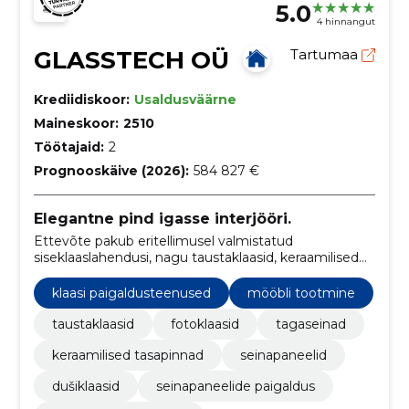
5.0
4 hinnangut
GLASSTECH OÜ
Tartumaa
Krediidiskoor:
Usaldusväärne
Maineskoor:
2510
Töötajaid:
2
Prognooskäive (2026):
584 827 €
Elegantne pind igasse interjööri.
Ettevõte pakub eritellimusel valmistatud
siseklaaslahendusi, nagu taustaklaasid, keraamilised
pinnad, peeglid ja dušilahendused. Lisaks mõõdab ja
paigaldab firma kõik tooted üle Eesti, tagades
klaasi paigaldusteenused
mööbli tootmine
kvaliteetse ja kiire teeninduse.
taustaklaasid
fotoklaasid
tagaseinad
keraamilised tasapinnad
seinapaneelid
dušiklaasid
seinapaneelide paigaldus