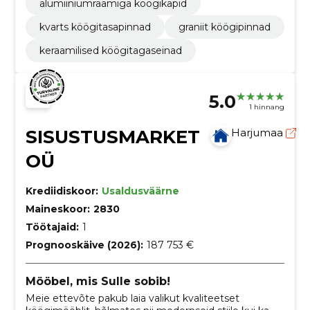
alumiiniumraamiga köögikapid
kvarts köögitasapinnad
graniit köögipinnad
keraamilised köögitagaseinad
5.0
1 hinnang
SISUSTUSMARKET
Harjumaa
OÜ
Krediidiskoor:
Usaldusväärne
Maineskoor:
2830
Töötajaid:
1
Prognooskäive (2026):
187 753 €
Mööbel, mis Sulle sobib!
Meie ettevõte pakub laia valikut kvaliteetset