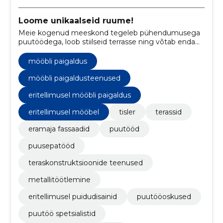
Loome unikaalseid ruume!
Meie kogenud meeskond tegeleb pühendumusega
puutöödega, loob stiilseid terrasse ning võtab enda
hoole alla ka fassaadide kujundamise.
mööbli paigaldus
mööbli paigaldusteenused
eritellimusel mööbli paigaldus
eritellimusel mööbel
tisler
terassid
eramaja fassaadid
puutööd
puusepatööd
teraskonstruktsioonide teenused
metallitöötlemine
eritellimusel puidudisainid
puutööoskused
puutöö spetsialistid