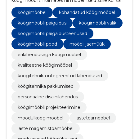
köögimööblit, hõlmates nii modernseid stiile kui ka
traditsioonilist disaini, ning oleme spetsialiseerunud
funktsionaalsetele lahendustele, mis vastavad
köögimööbel
kohandatud köögimööbel
klientide individuaalsetele vajadustele.
köögimööbli paigaldus
köögimööbli valik
köögimööbli paigaldusteenused
köögimööbli pood
mööbli jaemüük
erilahendusega köögimööbel
kvaliteetne köögimööbel
köögitehnika integreeritud lahendused
köögitehnika pakkumised
personaalne disainilahendus
köögimööbli projekteerimine
moodulköögimööbel
lastetoamööbel
laste magamistoamööbel
modulaarsed köögiüksused