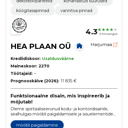
dekoratiivpaneelid
kohandatud suurused
köögitasapinnad
vannitoa pinnad
4.3
3 hinnangut
HEA PLAAN OÜ
Harjumaa
Krediidiskoor:
Usaldusväärne
Maineskoor:
2270
Töötajaid:
–
Prognooskäive (2026):
11 835 €
Funktsionaalne disain, mis inspireerib ja
mõjutab!
Oleme spetsialiseerunud kodu- ja kontoridisainile,
sealhulgas mööbli paigaldamisele ja sisuelementide
strateegilisele paigutamisele.
mööbli paigaldamine