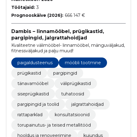
Töötajaid:
3
Prognooskäive (2026):
666 147 €
Dambis – linnamööbel, prügikastid,
pargipingid, jalgrattahoidjad
Kvaliteetne välimööbel- linnamööbel, mänguväljakud,
fitnessväljakud ja palju muud!
paigaldusteenus
mööbli tootmine
prügikastid
pargipingid
tänavamööbel
väliprügikastid
siseprügikastid
tuhatoosid
pargipingid ja toolid
jalgrattahoidjad
rattaparklad
konsultatsioonid
torupainutus- ja teised metallitööd
hooldus ja renoveerimine
kujundus