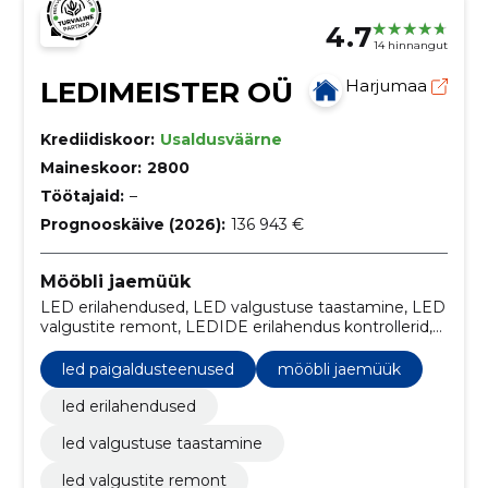
4.7
14 hinnangut
LEDIMEISTER OÜ
Harjumaa
Krediidiskoor:
Usaldusväärne
Maineskoor:
2800
Töötajaid:
–
Prognooskäive (2026):
136 943 €
Mööbli jaemüük
LED erilahendused, LED valgustuse taastamine, LED
valgustite remont, LEDIDE erilahendus kontrollerid,
LEDide paigaldus, LED ribad,, auto LED tuled, LED
moodulite tootmine., LED kontrollerite
led paigaldusteenused
mööbli jaemüük
erilahendused, LED paigaldusteenused
led erilahendused
led valgustuse taastamine
led valgustite remont