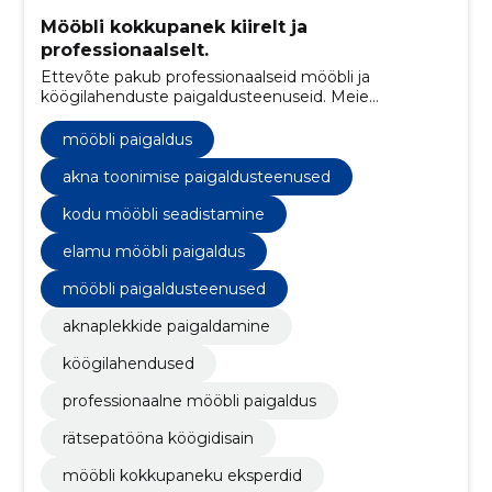
Mööbli kokkupanek kiirelt ja
professionaalselt.
Ettevõte pakub professionaalseid mööbli ja
köögilahenduste paigaldusteenuseid. Meie
meeskond tagab kvaliteetse ja usaldusväärse
teenuse, mis vastab klientide ootustele.
mööbli paigaldus
akna toonimise paigaldusteenused
kodu mööbli seadistamine
elamu mööbli paigaldus
mööbli paigaldusteenused
aknaplekkide paigaldamine
köögilahendused
professionaalne mööbli paigaldus
rätsepatööna köögidisain
mööbli kokkupaneku eksperdid