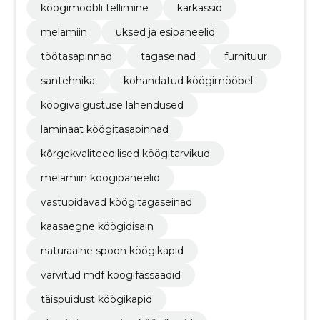
köögimööbli tellimine
karkassid
melamiin
uksed ja esipaneelid
töötasapinnad
tagaseinad
furnituur
santehnika
kohandatud köögimööbel
köögivalgustuse lahendused
laminaat köögitasapinnad
kõrgekvaliteedilised köögitarvikud
melamiin köögipaneelid
vastupidavad köögitagaseinad
kaasaegne köögidisain
naturaalne spoon köögikapid
värvitud mdf köögifassaadid
täispuidust köögikapid