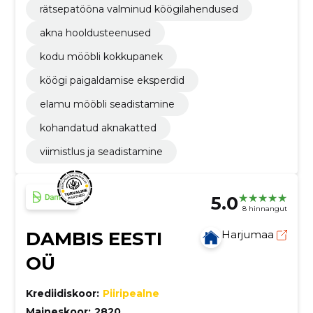
rätsepatööna valminud köögilahendused
akna hooldusteenused
kodu mööbli kokkupanek
köögi paigaldamise eksperdid
elamu mööbli seadistamine
kohandatud aknakatted
viimistlus ja seadistamine
5.0
8 hinnangut
DAMBIS EESTI
Harjumaa
OÜ
Krediidiskoor:
Piiripealne
Maineskoor:
2820