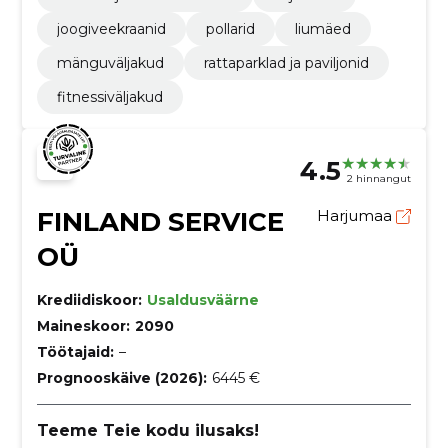
joogiveekraanid
pollarid
liumäed
mänguväljakud
rattaparklad ja paviljonid
fitnessiväljakud
4.5
2 hinnangut
FINLAND SERVICE
Harjumaa
OÜ
Krediidiskoor:
Usaldusväärne
Maineskoor:
2090
Töötajaid:
–
Prognooskäive (2026):
6445 €
Teeme Teie kodu ilusaks!