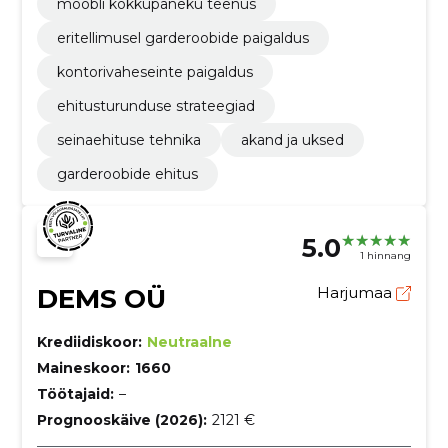
mööbli kokkupaneku teenus
eritellimusel garderoobide paigaldus
kontorivaheseinte paigaldus
ehitusturunduse strateegiad
seinaehituse tehnika
akand ja uksed
garderoobide ehitus
5.0
1 hinnang
DEMS OÜ
Harjumaa
Krediidiskoor:
Neutraalne
Maineskoor:
1660
Töötajaid:
–
Prognooskäive (2026):
2121 €