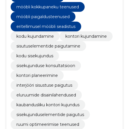
mööbli kokkupaneku teenused
mööbli paigaldusteenused
eritellimusel mööbli seadistus
kodu kujundamine
kontori kujundamine
sisutuselementide paigutamine
kodu sisekujundus
sisekujunduse konsultatsioon
kontori planeerimine
interjööri sisustuse paigutus
eluruumide disainilahendused
kaubandusliku kontori kujundus
sisekujunduselementide paigutus
ruumi optimeerimise teenused