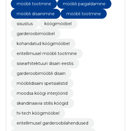
mööbli tootmine
mööbli paigaldamine
mööbli disainimine
mööbli tootmine
sisustus
köögimööbel
garderoobimööbel
kohandatud köögimööbel
eritellimusel mööbli tootmine
sisearhitektuuri disain eestis
garderoobimööbli disain
mööblidisaini spetsialistid
moodsa köögi interjöörid
skandinaavia stiilis köögid
hi-tech köögimööbel
eritellimusel garderoobilahendused