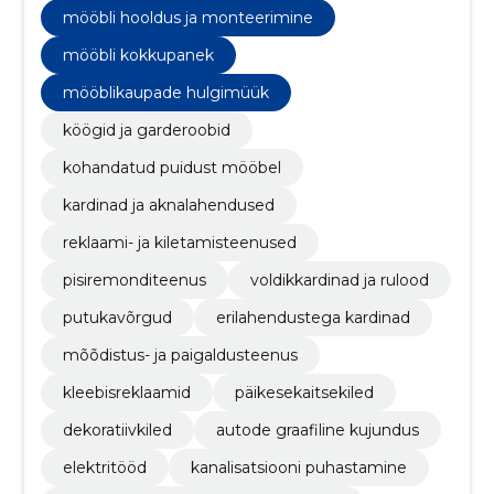
mööbli hooldus ja monteerimine
mööbli kokkupanek
mööblikaupade hulgimüük
köögid ja garderoobid
kohandatud puidust mööbel
kardinad ja aknalahendused
reklaami- ja kiletamisteenused
pisiremonditeenus
voldikkardinad ja rulood
putukavõrgud
erilahendustega kardinad
mõõdistus- ja paigaldusteenus
kleebisreklaamid
päikesekaitsekiled
dekoratiivkiled
autode graafiline kujundus
elektritööd
kanalisatsiooni puhastamine