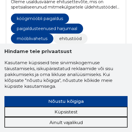
Oleme usaldusväärne ehitusettevõte, mis on
spetsialiseerunud mitmekülgsetele üldehitustöödele,
hõlmates nii puidu, betooni kui ka metalli kasutamist.
köögimööbli paigaldus
paigaldusteenused harjumaal
mööblivahetus
ehitustööd
siseviimistlus
Hindame teie privaatsust
põrandakatete paigaldamise teenused
Kasutame küpsiseid teie sirvimiskogemuse
täiustamiseks, isikupärastatud reklaamide või sisu
maalritööd
elektritööd
paigaldustööd
pakkumiseks ja oma liikluse analüüsimiseks. Kui
sanitaartehnilised tööd
klõpsate "nõustu kõigiga", nõustute kõikide meie
küpsiste kasutamisega.
torutööd ja elektritööd
kodu renoveerimise teenused
Nõustu kõigiga
ehitusteenused eesti
Küpsistest
professionaalne põrandapaigaldus
Ainult vajalikud
sisustusviimistluse teenused