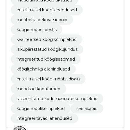
eritellimusel köögilahendused
mööbel ja dekoratsioonid
köögimööbel eestis
kvaliteetsed köögikomplektid
isikupärastatud köögikujundus
integreeritud köögiseadmed
köögitehnika allahindlused
eritellimusel köögimööbli disain
moodsad kodutarbed
sisseehitatud kodumasinate komplektid
köögimööblikomplektid
seinakapid
integreeritavad lahendused