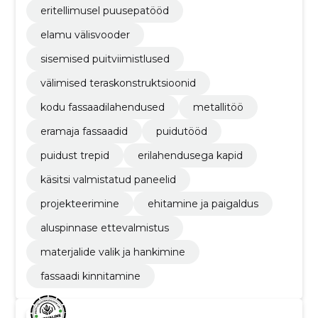
eritellimusel puusepatööd
elamu välisvooder
sisemised puitviimistlused
välimised teraskonstruktsioonid
kodu fassaadilahendused
metallitöö
eramaja fassaadid
puidutööd
puidust trepid
erilahendusega kapid
käsitsi valmistatud paneelid
projekteerimine
ehitamine ja paigaldus
aluspinnase ettevalmistus
materjalide valik ja hankimine
fassaadi kinnitamine