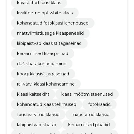
karastatud taustklaas
kvaliteetne optiwhite klaas
kohandatud fotoklaasi lahendused
mattviimistlusega klaaspaneelid
läbipaistvad klaasist tagaseinad
keraamilised klaaspinnad
dušiklaasi kohandamine
köögi klaasist tagaseinad
ral-värvi klaasi kohandamine
klaasi kaitsekiht
klaasi mõõtmisteenused
kohandatud klaasitellimused
fotoklaasid
taustvärvitud klaasid
matistatud klaasid
läbipaistvad klaasid
keraamilised plaadid