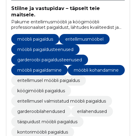
Stiilne ja vastupidav – täpselt teie
maitsele.
Pakume eritellimusmööbli ja köögimööbli
professionaalset paigaldust, lähtudes kvaliteedist ja
täpsusest. Lisaks paigaldame erinevaid
ehituspuusepatöid vastavalt kliendi soovidele.
mööbli paigaldus
eritellimusmööbel
mööbli paigaldusteenused
garderoobi paigaldusteenused
mööbli paigaldamine
mööbli kohandamine
eritellimusel mööbli paigaldus
köögimööbli paigaldus
eritellimusel valmistatud mööbli paigaldus
garderoobilahendused
erilahendused
täispuidust mööbli paigaldus
kontorimööbli paigaldus