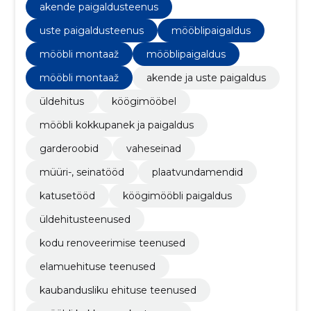
akende paigaldusteenus
uste paigaldusteenus
mööblipaigaldus
mööbli montaaž
mööblipaigaldus
mööbli montaaž
akende ja uste paigaldus
üldehitus
köögimööbel
mööbli kokkupanek ja paigaldus
garderoobid
vaheseinad
müüri-, seinatööd
plaatvundamendid
katusetööd
köögimööbli paigaldus
üldehitusteenused
kodu renoveerimise teenused
elamuehituse teenused
kaubandusliku ehituse teenused