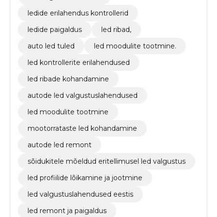
ledide erilahendus kontrollerid
ledide paigaldus
led ribad,
auto led tuled
led moodulite tootmine.
led kontrollerite erilahendused
led ribade kohandamine
autode led valgustuslahendused
led moodulite tootmine
mootorrataste led kohandamine
autode led remont
sõidukitele mõeldud eritellimusel led valgustus
led profiilide lõikamine ja jootmine
led valgustuslahendused eestis
led remont ja paigaldus