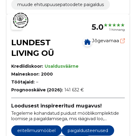
muude ehituspuusepatoodete paigaldus
5.0
1 hinnang
LUNDEST
Jõgevamaa
LIVING OÜ
Krediidiskoor:
Usaldusväärne
Maineskoor:
2000
Töötajaid:
–
Prognooskäive (2026):
141 632 €
Loodusest inspireeritud mugavus!
Tegeleme kohandatud puidust mööblikomplektide
loomise ja paigaldamisega, mis räägivad loo,
ühendades looduse ilu ja isikliku stiili.
eritellimusmööbel
paigaldusteenused