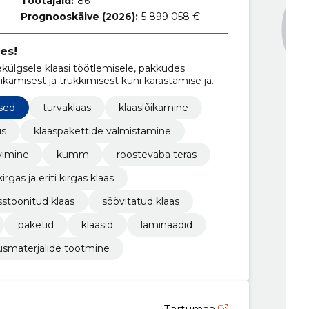
Töötajaid:
86
Prognooskäive (2026):
5 899 058 €
es!
ülgsele klaasi töötlemisele, pakkudes
õikamisest ja trükkimisest kuni karastamise ja
sed
turvaklaas
klaaslõikamine
us
klaaspakettide valmistamine
vimine
kumm
roostevaba teras
kirgas ja eriti kirgas klaas
stoonitud klaas
söövitatud klaas
paketid
klaasid
laminaadid
tusmaterjalide tootmine
Tartumaa