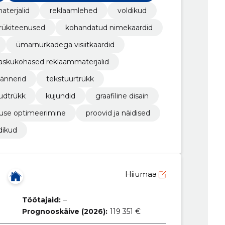
aterjalid
reklaamlehed
voldikud
trükiteenused
kohandatud nimekaardid
ümarnurkadega visiitkaardid
askukohased reklaammaterjalid
bännerid
tekstuurtrükk
udtrükk
kujundid
graafiline disain
use optimeerimine
proovid ja näidised
dikud
Ü
Hiiumaa
Töötajaid:
–
Prognooskäive (2026):
119 351 €