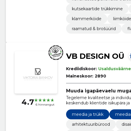
kutsekaartide trükkimine
klammerköide
liimköid
raamatud & brošüürid
fl
VB DESIGN OÜ
Krediidiskoor:
Usaldusväärne
Maineskoor:
2890
Muuda igapäevaelu muga
Tegeleme kvaliteetse ja indivi
4.7
keskendub klientide isikupära ja
6 hinnangut
meedia ja trükk
meedia 
arhitektuuribürood
disa