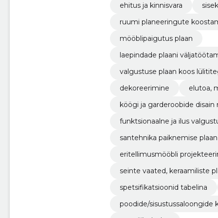
ehitus ja kinnisvara
sise
ruumi planeeringute koosta
mööblipaigutus plaan
laepindade plaani väljatööta
valgustuse plaan koos lülitit
dekoreerimine
elutoa, 
köögi ja garderoobide disain
funktsionaalne ja ilus valgust
santehnika paiknemise plaan
eritellimusmööbli projekteer
e)
seinte vaated, keraamiliste 
spetsifikatsioonid tabelina
poodide/sisustussaloongide kü
mööbli,