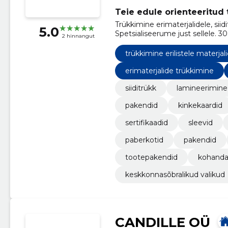
Teie edule orienteeritud 
Trükkimine erimaterjalidele, siid
5.0
Spetsialiseerume just sellele. 3
2 hinnangut
trükkimine erilistele materjal
erimaterjalide trükkimine
siiditrükk
lamineerimine 
pakendid
kinkekaardid
sertifikaadid
sleevid
paberkotid
pakendid
tootepakendid
kohanda
keskkonnasõbralikud valikud
CANDILLE OÜ