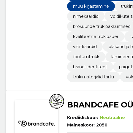
muu kirjastamine
trükim
nimekaardid
voldikute 
brošüüride trükipakkumised
kvaliteetne trükipaber
t
visiitkaardid
plakatid ja 
fooliumtrükk
lamineerit
brändi identiteet
paigut
trükimaterjalid tartu
vol
BRANDCAFE O
Krediidiskoor:
Neutraalne
Maineskoor:
2050