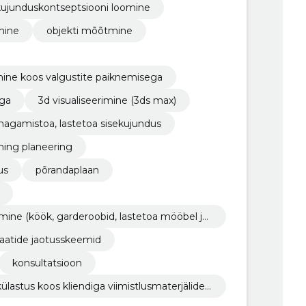
kujunduskontseptsiooni loomine
mine
objekti mõõtmine
mine koos valgustite paiknemisega
ega
3d visualiseerimine (3ds max)
magamistoa, lastetoa sisekujundus
 ning planeering
us
põrandaplaan
imine (köök, garderoobid, lastetoa mööbel jn
plaatide jaotusskeemid
konsultatsioon
lastus koos kliendiga viimistlusmaterjälide,