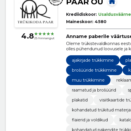
PAAR OÜ
Krediidiskoor:
Usaldusväärne
Maineskoor:
4580
4.8
Anname paberile väärtus
25 hinnangut
Oleme trükistevaldkonnas eestv
olles pühendunud loovusele ja kv
ajakirjade trükkimine
pl
brošüüride trükkimine
k
muu trükkimine
reklaa
raamatud ja brošüürid
s
plakatid
visiitkaartide t
kohandatud trükitud materjal
flaierid ja voldikud
katal
kohandatud pakendite trükk