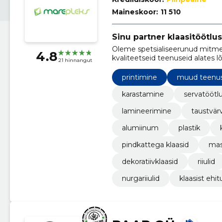
Maineskoor:
11 510
Sinu partner klaasitöötlus
Oleme spetsialiseerunud mitmek
4.8
kvaliteetseid teenuseid alates l
21 hinnangut
lamineerimiseni.
printimine
muud teenu
karastamine
servatöötl
lamineerimine
taustvär
alumiinum
plastik
pindkattega klaasid
mas
dekoratiivklaasid
riiulid
nurgariiulid
klaasist ehi