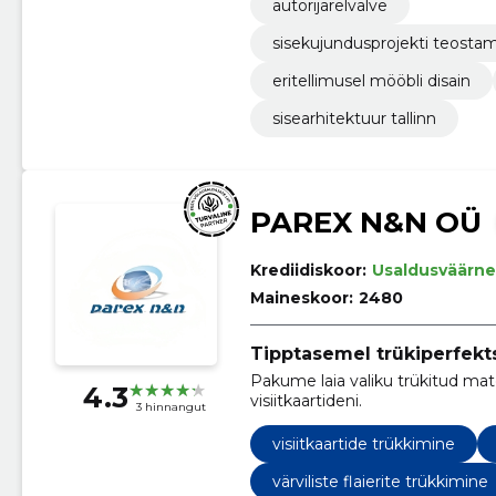
autorijärelvalve
sisekujundusprojekti teostami
eritellimusel mööbli disain
sisearhitektuur tallinn
PAREX N&N OÜ
Krediidiskoor:
Usaldusväärne
Maineskoor:
2480
Tipptasemel trükiperfekt
Pakume laia valiku trükitud mat
4.3
visiitkaartideni.
3 hinnangut
visiitkaartide trükkimine
värviliste flaierite trükkimine