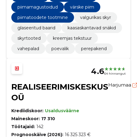
piimamagustoidud
värske piim
piimatoodete tootmine
valgurikas skyr
glaseeritud baarid
kaasaskantavad snäkid
skyrtooted
kreemjas tekstuur
vahepalad
poevalik
perepakend
4.6
64 hinnangut
REALISEERIMISKESKUS
Harjumaa
OÜ
Krediidiskoor:
Usaldusväärne
Maineskoor:
17 310
Töötajaid:
142
Prognooskäive (2026):
16 325 323 €