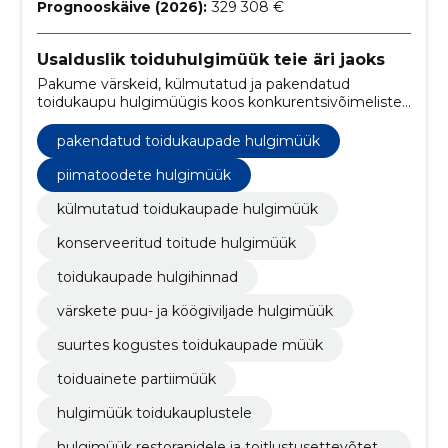
Prognooskäive (2026):
329 308 €
Usalduslik toiduhulgimüük teie äri jaoks
Pakume värskeid, külmutatud ja pakendatud
toidukaupu hulgimüügis koos konkurentsivõimeliste
hindade, usaldusväärse logistikalahenduse ja paindlike
tarneplaanidega.
pakendatud toidukaupade hulgimüük
piimatoodete hulgimüük
külmutatud toidukaupade hulgimüük
konserveeritud toitude hulgimüük
toidukaupade hulgihinnad
värskete puu- ja köögiviljade hulgimüük
suurtes kogustes toidukaupade müük
toiduainete partiimüük
hulgimüük toidukauplustele
hulgimüük restoranidele ja toitlustusettevõtetel