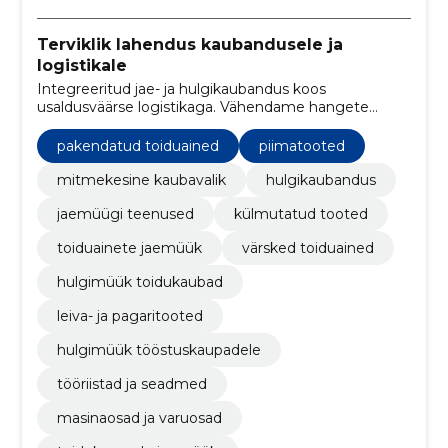
Terviklik lahendus kaubandusele ja
logistikale
Integreeritud jae- ja hulgikaubandus koos
usaldusväärse logistikaga. Vähendame hangete
keerukust ja tagame värsked ning õigeaegsed
tarned jaemüüjatele ja tööstusklientidele.
pakendatud toiduained
piimatooted
mitmekesine kaubavalik
hulgikaubandus
jaemüügi teenused
külmutatud tooted
toiduainete jaemüük
värsked toiduained
hulgimüük toidukaubad
leiva- ja pagaritooted
hulgimüük tööstuskaupadele
tööriistad ja seadmed
masinaosad ja varuosad