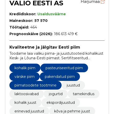
VALIO EESTI AS
Harjumaa
Krediidiskoor:
Usaldusväärne
Maineskoor:
57 570
Töötajaid:
464
Prognooskäive (2026):
186 613 419 €
Kvaliteetne ja jälgitav Eesti piim
Toodame laia valiku piima- ja juustutooteid kohalikust
Kesk- ja Lõuna-Eesti piimast. Sertifitseeritud
kvaliteet, jälgitavus ja keskkonnasõbralikkus
tarbijatele, kauplustele ja toitlustusele.
kohalik piim
pasteuriseeritud piim
värske piim
pakendatud piim
piimatoodete tootmine
juustud
laktoosivabad
jogurtid
tarnekindlus
kohalik juust
ekspordijuustud
erinevad juustud
kõva ja pehme juust