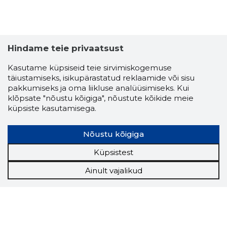
Hindame teie privaatsust
Kasutame küpsiseid teie sirvimiskogemuse
täiustamiseks, isikupärastatud reklaamide või sisu
pakkumiseks ja oma liikluse analüüsimiseks. Kui
klõpsate "nõustu kõigiga", nõustute kõikide meie
küpsiste kasutamisega.
Nõustu kõigiga
Küpsistest
Ainult vajalikud