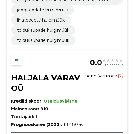
e
joogitoodete hulgimüük
lihatoodete hulgimüük
toidukaupade hulgimüük
toidukaupade hulgimüük
0.0
0 hinnangut
HALJALA VÄRAV
Lääne-Virumaa
OÜ
Krediidiskoor:
Usaldusväärne
Maineskoor:
910
Töötajaid:
1
Prognooskäive (2026):
18 480 €