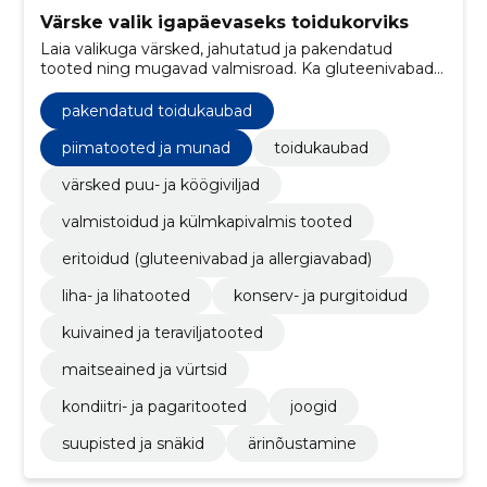
Värske valik igapäevaseks toidukorviks
Laia valikuga värsked, jahutatud ja pakendatud
tooted ning mugavad valmisroad. Ka gluteenivabad
ja allergiavabad alternatiivid, et lihtsustada igapäevast
söömist.
pakendatud toidukaubad
piimatooted ja munad
toidukaubad
värsked puu- ja köögiviljad
valmistoidud ja külmkapivalmis tooted
eritoidud (gluteenivabad ja allergiavabad)
liha- ja lihatooted
konserv- ja purgitoidud
kuivained ja teraviljatooted
maitseained ja vürtsid
kondiitri- ja pagaritooted
joogid
suupisted ja snäkid
ärinõustamine