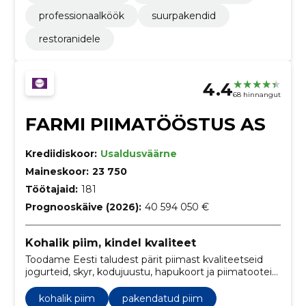
professionaalköök
suurpakendid
restoranidele
4.4
68 hinnangut
FARMI PIIMATÖÖSTUS AS
Krediidiskoor:
Usaldusväärne
Maineskoor:
23 750
Töötajaid:
181
Prognooskäive (2026):
40 594 050 €
Kohalik piim, kindel kvaliteet
Toodame Eesti taludest pärit piimast kvaliteetseid
jogurteid, skyr, kodujuustu, hapukoort ja piimatooteid
igapäevaseks kasutamiseks. Toiduohutussertifikaadid
ja püsiv koostöö taludega tagavad usaldusväärsuse.
kohalik piim
pakendatud piim