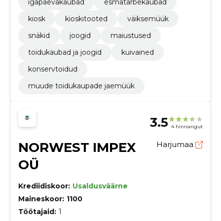
igapäevakaubad
esmatarbekaubad
kiosk
kioskitooted
väiksemüük
snäkid
joogid
maiustused
toidukaubad ja joogid
kuivained
konservtoidud
muude toidukaupade jaemüük
3.5
4 hinnangut
NORWEST IMPEX
Harjumaa
OÜ
Krediidiskoor:
Usaldusväärne
Maineskoor:
1100
Töötajaid:
1