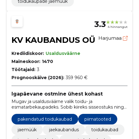
toidukaupade jaemüük
3.3
4 hinnangut
KV KAUBANDUS OÜ
Harjumaa
Krediidiskoor:
Usaldusväärne
Maineskoor:
1470
Töötajaid:
3
Prognooskäive (2026):
359 960 €
Igapäevane ostmine ühest kohast
Mugav ja usaldusväärne valik toidu- ja
esmatarbekaupadeks. Sobib kiireks sisseostuks ning
igapäevasteks vajadusteks.
pakendatud toidukaubad
piimatooted
jaemüük
jaekaubandus
toidukaubad