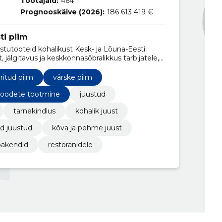
Töötajaid:
464
Prognooskäive (2026):
186 613 419 €
ti piim
ustutooteid kohalikust Kesk- ja Lõuna-Eesti
t, jälgitavus ja keskkonnasõbralikkus tarbijatele,
ritud piim
värske piim
toodete tootmine
juustud
tarnekindlus
kohalik juust
d juustud
kõva ja pehme juust
pakendid
restoranidele