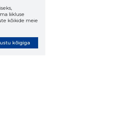
seks,
ma liikluse
ute kõikide meie
ustu kõigiga
oki laiendus ütleb Sulle, mis
eebilehel Sa parajasti viibid ja
ldusväärne see firma täna on.
 LAIENDUS ALLA