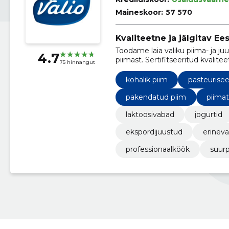
Maineskoor:
57 570
Kvaliteetne ja jälgitav Ees
Toodame laia valiku piima- ja ju
4.7
piimast. Sertifitseeritud kvalitee
75 hinnangut
kauplustele ja toitlustusele.
kohalik piim
pasteurisee
pakendatud piim
piima
laktoosivabad
jogurtid
ekspordijuustud
erineva
professionaalköök
suur