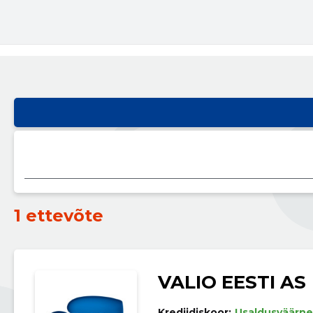
1 ettevõte
VALIO EESTI AS
Krediidiskoor:
Usaldusväärne