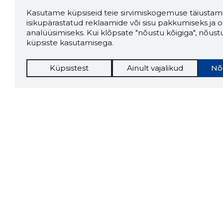
Kasutame küpsiseid teie sirvimiskogemuse täiustami
isikupärastatud reklaamide või sisu pakkumiseks ja o
analüüsimiseks. Kui klõpsate "nõustu kõigiga", nõust
küpsiste kasutamisega.
Küpsistest
Ainult vajalikud
Nõ
Storybo
Storybook
firma v
kui usa
Chrome laiendus
LAADI