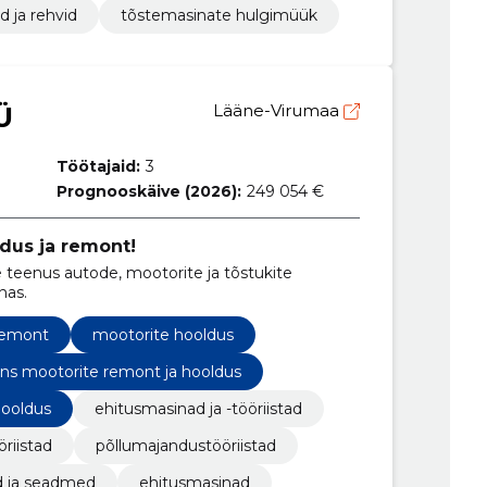
d ja rehvid
tõstemasinate hulgimüük
Ü
Lääne-Virumaa
Töötajaid:
3
Prognooskäive (2026):
249 054 €
dus ja remont!
 teenus autode, mootorite ja tõstukite
nas.
remont
mootorite hooldus
ins mootorite remont ja hooldus
hooldus
ehitusmasinad ja -tööriistad
öriistad
põllumajandustööriistad
d ja seadmed
ehitusmasinad