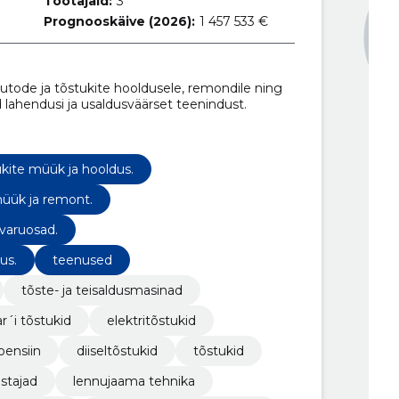
Töötajaid:
3
Prognooskäive (2026):
1 457 533 €
utode ja tõstukite hooldusele, remondile ning
 lahendusi ja usaldusväärset teenindust.
kite müük ja hooldus.
müük ja remont.
varuosad.
us.
teenused
tõste- ja teisaldusmasinad
r´i tõstukid
elektritõstukid
bensiin
diiseltõstukid
tõstukid
astajad
lennujaama tehnika