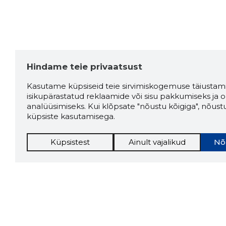
Hindame teie privaatsust
Kasutame küpsiseid teie sirvimiskogemuse täiustami
isikupärastatud reklaamide või sisu pakkumiseks ja o
analüüsimiseks. Kui klõpsate "nõustu kõigiga", nõust
küpsiste kasutamisega.
Küpsistest
Ainult vajalikud
Nõ