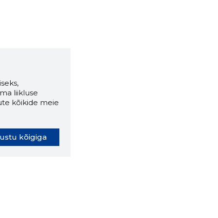
seks,
ma liikluse
ute kõikide meie
ustu kõigiga