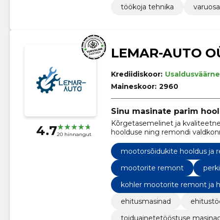
töökoja tehnika
varuosa
LEMAR-AUTO O
Krediidiskoor:
Usaldusväärne
Maineskoor:
2960
Sinu masinate parim hool
Kõrgetasemelinet ja kvaliteetne
4.7
hoolduse ning remondi valdkon
20 hinnangut
mootorsõidukite hooldus ja 
mootorite remont
perk
kohler mootorite remont ja 
ehitusmasinad
ehitustö
toiduainetetööstuse masina