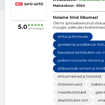
Maineskoor:
3560
Hoiame Sind liikumas!
Oleme spetsialiseerunud sõidua
5.0
müügile, pakkudes kvaliteetseid
8 hinnangut
ehitus ja kinnisvara
goodsense ja balkancar tõstu
kasutatud laotõstukite ost, 
perkins mootorite remont ja 
sõiduautode remont ja hoold
ehitusmasinad ja tööriistad
tõsteteenused
balkanca
maastikutõstukid
gaas-
diiseltõstukite rent
virn