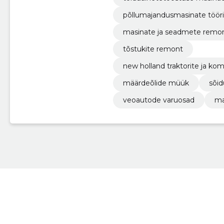
põllumajandusmasinate tööri
masinate ja seadmete remo
tõstukite remont
new holland traktorite ja ko
määrdeõlide müük
sõi
veoautode varuosad
ma