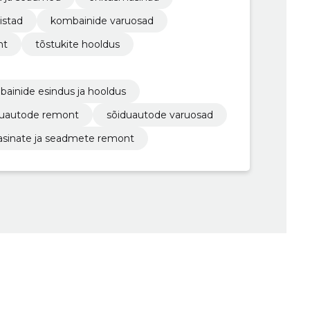
istad
kombainide varuosad
nt
tõstukite hooldus
mbainide esindus ja hooldus
duautode remont
sõiduautode varuosad
sinate ja seadmete remont