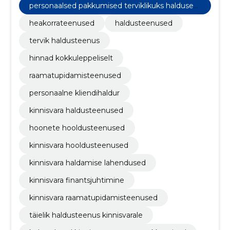
personaalsed pakkumised terviklikuks haldusek
s
heakorrateenused
haldusteenused
tervik haldusteenus
hinnad kokkuleppeliselt
raamatupidamisteenused
personaalne kliendihaldur
kinnisvara haldusteenused
hoonete hooldusteenused
kinnisvara hooldusteenused
kinnisvara haldamise lahendused
kinnisvara finantsjuhtimine
kinnisvara raamatupidamisteenused
täielik haldusteenus kinnisvarale