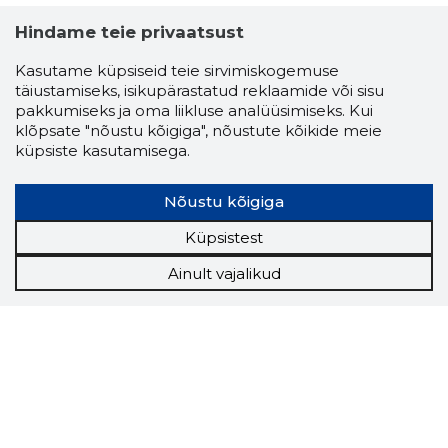
Hindame teie privaatsust
Kasutame küpsiseid teie sirvimiskogemuse
täiustamiseks, isikupärastatud reklaamide või sisu
pakkumiseks ja oma liikluse analüüsimiseks. Kui
klõpsate "nõustu kõigiga", nõustute kõikide meie
küpsiste kasutamisega.
Nõustu kõigiga
Küpsistest
Ainult vajalikud
Storybook
Chrome laiendus