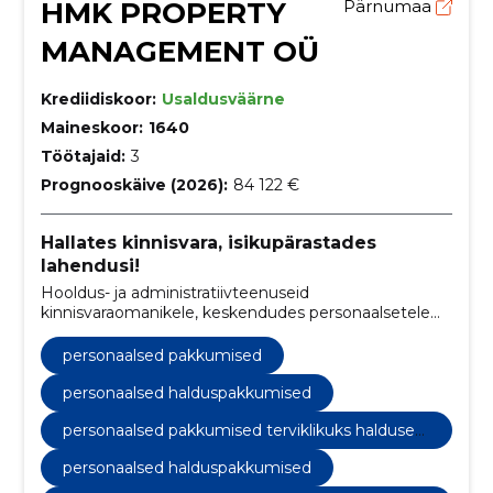
HMK PROPERTY
Pärnumaa
MANAGEMENT OÜ
Krediidiskoor:
Usaldusväärne
Maineskoor:
1640
Töötajaid:
3
Prognooskäive (2026):
84 122 €
Hallates kinnisvara, isikupärastades
lahendusi!
Hooldus- ja administratiivteenuseid
kinnisvaraomanikele, keskendudes personaalsetele
lahendustele ja klientide rahulolule.
personaalsed pakkumised
personaalsed halduspakkumised
personaalsed pakkumised terviklikuks haldusek
s
personaalsed halduspakkumised