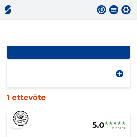
1 ettevõte
5.0
1 hinnang