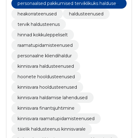
personaalsed pakkumised terviklikuks haldusek
s
heakorrateenused
haldusteenused
tervik haldusteenus
hinnad kokkuleppeliselt
raamatupidamisteenused
personaalne kliendihaldur
kinnisvara haldusteenused
hoonete hooldusteenused
kinnisvara hooldusteenused
kinnisvara haldamise lahendused
kinnisvara finantsjuhtimine
kinnisvara raamatupidamisteenused
täielik haldusteenus kinnisvarale