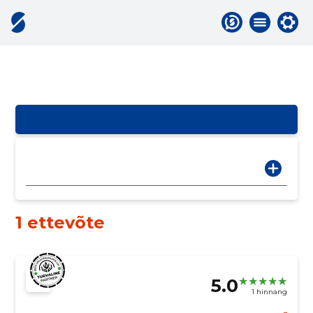
1 ettevõte
5.0
1 hinnang