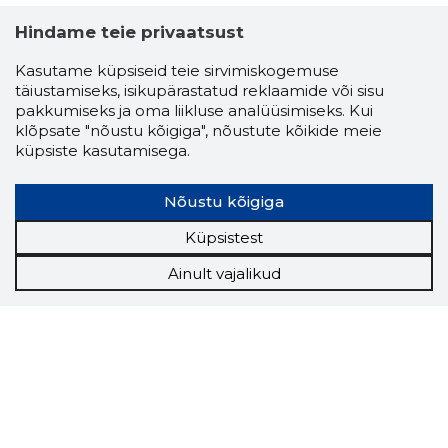
Hindame teie privaatsust
Kasutame küpsiseid teie sirvimiskogemuse
täiustamiseks, isikupärastatud reklaamide või sisu
pakkumiseks ja oma liikluse analüüsimiseks. Kui
klõpsate "nõustu kõigiga", nõustute kõikide meie
küpsiste kasutamisega.
Nõustu kõigiga
Küpsistest
Ainult vajalikud
Storybook
Chrome laiendus