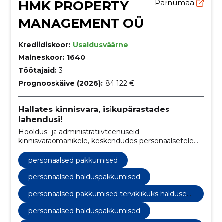
HMK PROPERTY
Pärnumaa
MANAGEMENT OÜ
Krediidiskoor:
Usaldusväärne
Maineskoor:
1640
Töötajaid:
3
Prognooskäive (2026):
84 122 €
Hallates kinnisvara, isikupärastades
lahendusi!
Hooldus- ja administratiivteenuseid
kinnisvaraomanikele, keskendudes personaalsetele
lahendustele ja klientide rahulolule.
personaalsed pakkumised
personaalsed halduspakkumised
personaalsed pakkumised terviklikuks haldusek
s
personaalsed halduspakkumised