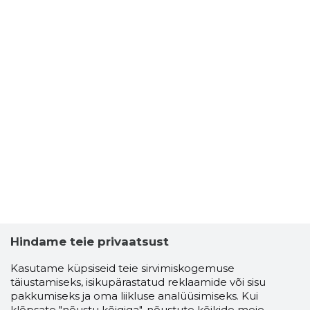
Hindame teie privaatsust
Kasutame küpsiseid teie sirvimiskogemuse
täiustamiseks, isikupärastatud reklaamide või sisu
pakkumiseks ja oma liikluse analüüsimiseks. Kui
klõpsate "nõustu kõigiga", nõustute kõikide meie