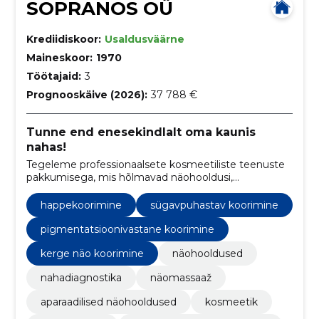
SOPRANOS OÜ
Krediidiskoor:
Usaldusväärne
Maineskoor:
1970
Töötajaid:
3
Prognooskäive (2026):
37 788 €
Tunne end enesekindlalt oma kaunis
nahas!
Tegeleme professionaalsete kosmeetiliste teenuste
pakkumisega, mis hõlmavad näohooldusi,
happekoorimist, nahadiagnostikat, näomassaaži ja
aparaadilisi hooldusi, aidates klientidel saavutada
happekoorimine
sügavpuhastav koorimine
tervisliku, särava ja noorusliku naha.
pigmentatsioonivastane koorimine
kerge näo koorimine
näohooldused
nahadiagnostika
näomassaaž
aparaadilised näohooldused
kosmeetik