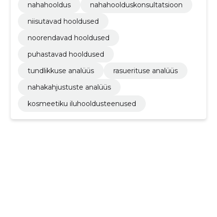
nahahooldus
nahahoolduskonsultatsioon
niisutavad hooldused
noorendavad hooldused
puhastavad hooldused
tundlikkuse analüüs
rasuerituse analüüs
nahakahjustuste analüüs
kosmeetiku iluhooldusteenused