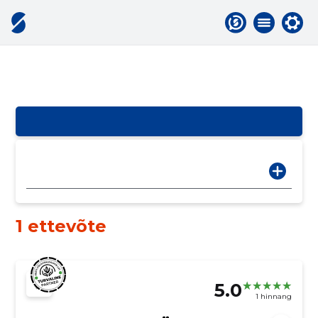
1 ettevõte
5.0
1 hinnang