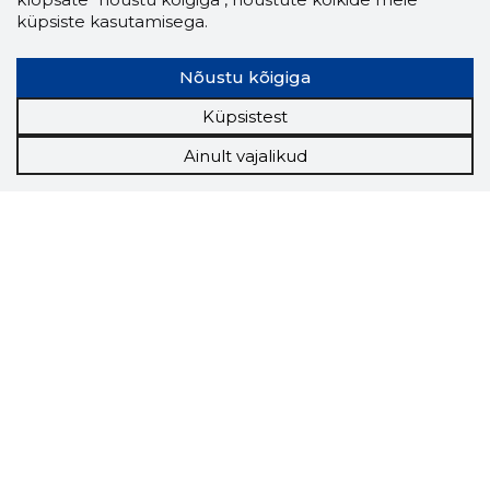
küpsiste kasutamisega.
Nõustu kõigiga
Küpsistest
Ainult vajalikud
Storybook
Chrome laiendus
Storybooki laiendus ütleb Sulle, mis firma
veebilehel Sa parajasti viibid ja kui usaldusväärne
see firma täna on.
LAADI LAIENDUS ALLA