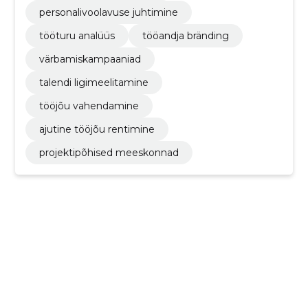
personalivoolavuse juhtimine
tööturu analüüs
tööandja bränding
värbamiskampaaniad
talendi ligimeelitamine
tööjõu vahendamine
ajutine tööjõu rentimine
projektipõhised meeskonnad