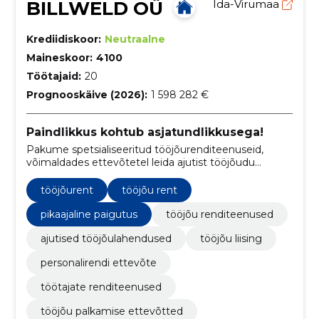
BILLWELD OÜ
Ida-Virumaa
Krediidiskoor:
Neutraalne
Maineskoor:
4100
Töötajaid:
20
Prognooskäive (2026):
1 598 282 €
Paindlikkus kohtub asjatundlikkusega!
Pakume spetsialiseeritud tööjõurenditeenuseid,
võimaldades ettevõtetel leida ajutist tööjõudu
vastavalt nende vajadustele.
tööjõurent
tööjõu rent
pikaajaline paigutus
tööjõu renditeenused
ajutised tööjõulahendused
tööjõu liising
personalirendi ettevõte
töötajate renditeenused
tööjõu palkamise ettevõtted