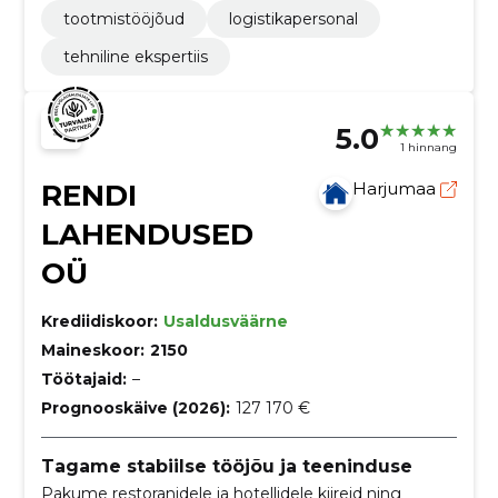
tootmistööjõud
logistikapersonal
tehniline ekspertiis
5.0
1 hinnang
RENDI
Harjumaa
LAHENDUSED
OÜ
Krediidiskoor:
Usaldusväärne
Maineskoor:
2150
Töötajaid:
–
Prognooskäive (2026):
127 170 €
Tagame stabiilse tööjõu ja teeninduse
Pakume restoranidele ja hotellidele kiireid ning