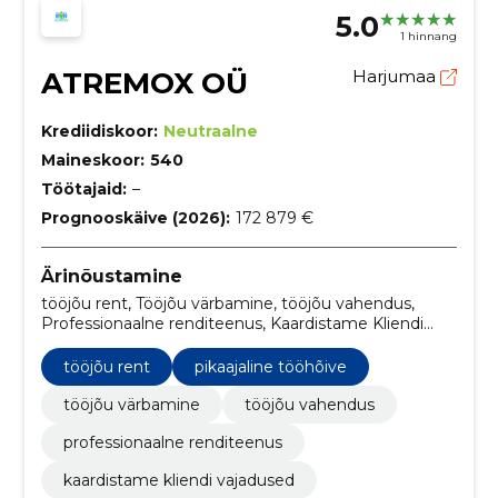
5.0
1 hinnang
ATREMOX OÜ
Harjumaa
Krediidiskoor:
Neutraalne
Maineskoor:
540
Töötajaid:
–
Prognooskäive (2026):
172 879 €
Ärinõustamine
tööjõu rent, Tööjõu värbamine, tööjõu vahendus,
Professionaalne renditeenus, Kaardistame Kliendi
vajadused, Otsime sobivat töötajat, Tutvustame
sobivaid kandidaate, Alustame värbamisprotsessiga,
tööjõu rent
pikaajaline tööhõive
Töötaja majutus ja transport, Lisakoolitused ja
juhendamine
tööjõu värbamine
tööjõu vahendus
professionaalne renditeenus
kaardistame kliendi vajadused