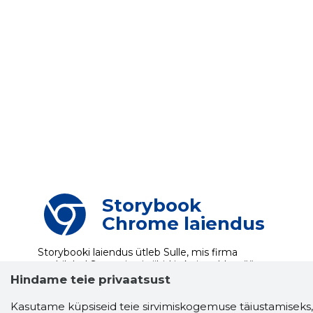
Storybook
Chrome laiendus
Storybooki laiendus ütleb Sulle, mis firma
veebilehel Sa parajasti viibid ja kui usaldusväärne
see firma täna on.
LAADI LAIENDUS ALLA
Hindame teie privaatsust
Kasutame küpsiseid teie sirvimiskogemuse täiustamiseks,