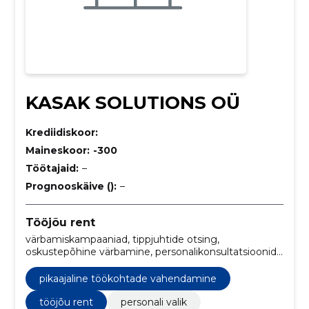
KASAK SOLUTIONS OÜ
Krediidiskoor:
Maineskoor:
-300
Töötajaid:
–
Prognooskäive ():
–
Tööjõu rent
värbamiskampaaniad, tippjuhtide otsing,
oskustepõhine värbamine, personalikonsultatsioonid,
personalivoolavuse juhtimine, tööturu analüüs,
tööandja bränding, ajutine tööjõu rentimine,
pikaajaline töökohtade vahendamine
pikaajaline töökohtade vahendamine, projektipõhised
meeskonnad
tööjõu rent
personali valik