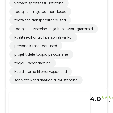
värbamisprotsessi juhtimine
töötajate majutuslahendused
töötajate transporditeenused
töötajate sisseelamis- ja koolitusprogrammid
kvaliteedikontroll personali valikul
personalifirma teenused
projektidele tööjõu pakkumine
tööjõu vahendamine
kaardistame kliendi vajadused
sobivate kandidaatide tutvustamine
4.0
1 hin