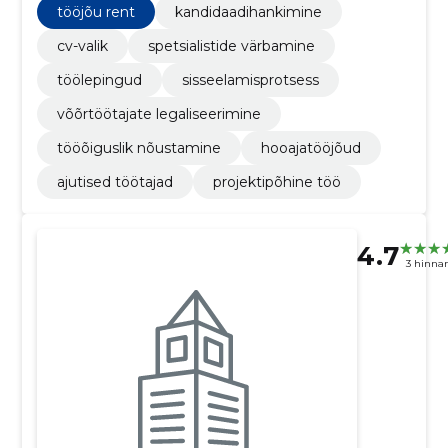
tööjõu rent
kandidaadihankimine
cv-valik
spetsialistide värbamine
töölepingud
sisseelamisprotsess
võõrtöötajate legaliseerimine
tööõiguslik nõustamine
hooajatööjõud
ajutised töötajad
projektipõhine töö
4.7
3 hinna