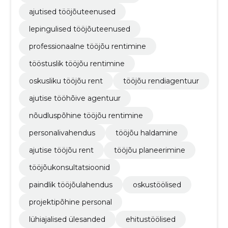
ajutised tööjõuteenused
lepingulised tööjõuteenused
professionaalne tööjõu rentimine
tööstuslik tööjõu rentimine
oskusliku tööjõu rent
tööjõu rendiagentuur
ajutise tööhõive agentuur
nõudluspõhine tööjõu rentimine
personalivahendus
tööjõu haldamine
ajutise tööjõu rent
tööjõu planeerimine
tööjõukonsultatsioonid
paindlik tööjõulahendus
oskustöölised
projektipõhine personal
lühiajalised ülesanded
ehitustöölised