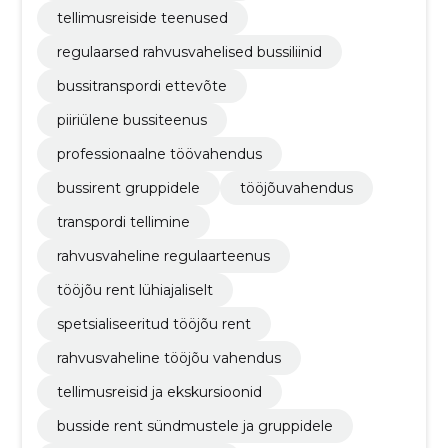
tellimusreiside teenused
regulaarsed rahvusvahelised bussiliinid
bussitranspordi ettevõte
piiriülene bussiteenus
professionaalne töövahendus
bussirent gruppidele
tööjõuvahendus
transpordi tellimine
rahvusvaheline regulaarteenus
tööjõu rent lühiajaliselt
spetsialiseeritud tööjõu rent
rahvusvaheline tööjõu vahendus
tellimusreisid ja ekskursioonid
busside rent sündmustele ja gruppidele