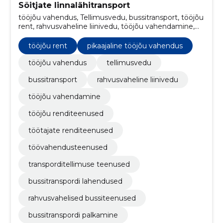
Sõitjate linnalähitransport
tööjõu vahendus, Tellimusvedu, bussitransport, tööjõu
rent, rahvusvaheline liinivedu, tööjõu vahendamine,
tööjõu renditeenused, töötajate renditeenused,
töövahendusteenused, transporditellimuse teenused
tööjõu rent
pikaajaline tööjõu vahendus
tööjõu vahendus
tellimusvedu
bussitransport
rahvusvaheline liinivedu
tööjõu vahendamine
tööjõu renditeenused
töötajate renditeenused
töövahendusteenused
transporditellimuse teenused
bussitranspordi lahendused
rahvusvahelised bussiteenused
bussitranspordi palkamine