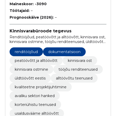
Maineskoor:
-3090
Töötajaid:
–
Prognooskäive (2026):
–
Kinnisvarabüroode tegevus
Renditööjõud, peatöövõtt ja alltöövõtt, kinnisvara ost,
kinnisvara ostmine, tööjõu renditeenused, üldtöövõtt
Eestis, alltöövõtu teenused, kvaliteetne
projektijuhtimine, avaliku sektori hanked, korteriühistu
renditööjõud
dokumentatsioon
teenused
peatöövõtt ja alltöövõtt
kinnisvara ost
kinnisvara ostmine
tööjõu renditeenused
üldtöövõtt eestis
alltöövõtu teenused
kvaliteetne projektijuhtimine
avaliku sektori hanked
korteriühistu teenused
usaldusväärne alltöövõtt