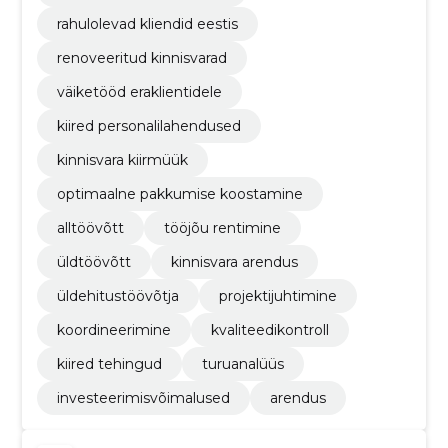
rahulolevad kliendid eestis
renoveeritud kinnisvarad
väiketööd eraklientidele
kiired personalilahendused
kinnisvara kiirmüük
optimaalne pakkumise koostamine
alltöövõtt
tööjõu rentimine
üldtöövõtt
kinnisvara arendus
üldehitustöövõtja
projektijuhtimine
koordineerimine
kvaliteedikontroll
kiired tehingud
turuanalüüs
investeerimisvõimalused
arendus