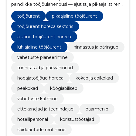
paindlikke tööjõulahendusi — ajutist ja pikaajalist renti,
vahetuste planeerimist ja selget hinnastust.
Vähendame personali puudusest tulenevaid riske ja
tööjõurent
pikaajaline tööjõurent
hoiame teenuse kõrgel tasemel.
tööjõurent horeca sektoris
ajutine tööjõurent horeca
lühiajaline tööjõurent
hinnastus ja päringud
vahetuste planeerimine
tunnitasud ja päevahinnad
hooajatööjõud horeca
kokad ja abikokad
peakokad
köögiabilised
vahetuste katmine
ettekandjad ja teenindajad
baarmenid
hotellipersonal
koristustöötajad
sõiduautode rentimine