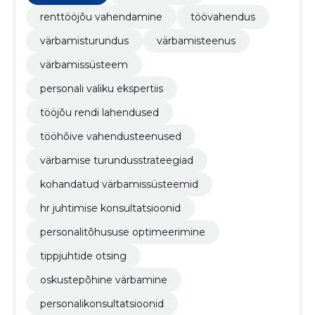
renttööjõu vahendamine
töövahendus
värbamisturundus
värbamisteenus
värbamissüsteem
personali valiku ekspertiis
tööjõu rendi lahendused
tööhõive vahendusteenused
värbamise turundusstrateegiad
kohandatud värbamissüsteemid
hr juhtimise konsultatsioonid
personalitõhususe optimeerimine
tippjuhtide otsing
oskustepõhine värbamine
personalikonsultatsioonid