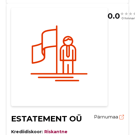
0.0
0 hinna
ESTATEMENT OÜ
Pärnumaa
Krediidiskoor:
Riskantne