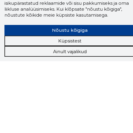
isikupärastatud reklaamide või sisu pakkumiseks ja oma
liikluse analüüsimiseks. Kui klõpsate "nõustu kõigiga",
Näed helistaja tausta!
Storybooki Äpp toob
nõustute kõikide meie küpsiste kasutamisega.
Sinuni
OTSEKONTAKTID
400 000 Eesti
ettevõtte ja isikute kohta (juhid, ametnikud).
Andmed on rikastatud maksevõime ja
Nõustu kõigiga
finantsinfoga.
Küpsistest
Ainult vajalikud
Tööriistad
Sooduspakkumised
Hanked
Tööturg
Sihtkliendid
Rakendused
Lisavõimalused
Inforegister
Krediidihaldus
Raportid
Müügihaldus CRM