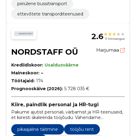
piiriülene bussitransport
ettevõtete transporditeenused
2.6
11 hinnangut
NORDSTAFF OÜ
Harjumaa
Krediidiskoor:
Usaldusväärne
Maineskoor:
–
Töötajaid:
174
Prognooskäive (2026):
5 728 035 €
Kiire, paindlik personal ja HR-tugi
Pakume ajutist personali, värbamist ja HR-teenuseid,
et kiiresti skaleerida tööjõudu. Vähendame
halduskoormust ja tagame õigusliku vastavuse,
sealhulgas välis töötajate legaliseerimise.
pikaajaline täitmine
tööjõu rent