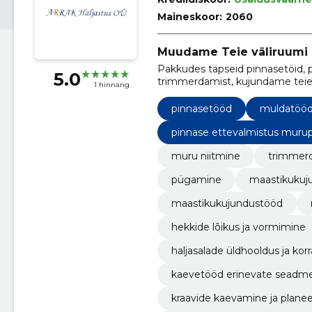
Maineskoor:
2060
Muudame Teie väliruumi e
Pakkudes täpseid pinnasetöid, p
5.0
trimmerdamist, kujundame teie 
1 hinnang
pinnasetööd
muldatöö
pinnase ettevalmistus murup
muru niitmine
trimmer
pügamine
maastikukuj
maastikukujundustööd
hekkide lõikus ja vormimine
haljasalade üldhooldus ja kor
kaevetööd erinevate seadm
kraavide kaevamine ja plane