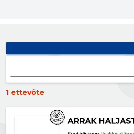
1 ettevõte
ARRAK HALJAS
Krediidiskoor:
Usaldusväärne