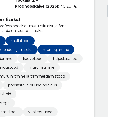
Töötajaid:
–
Prognooskäive (2026):
40 201 €
riliseks!
rofessionaalset muru niitmist ja õrna
aeda unistuste oaasiks.
d
mullatööd
latside rajamiseks
muru rajamine
damine
kaevetööd
haljastustööd
undustööd
muru niitmine
muru niitmine ja trimmerdamistööd
põõsaste ja puude hooldus
rashoid
etega
erimistööd
veoteenused