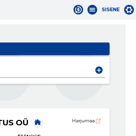
SISENE
TUS OÜ
Harjumaa