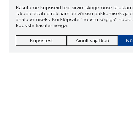
Kasutame küpsiseid teie sirvimiskogemuse täiustami
isikupärastatud reklaamide või sisu pakkumiseks ja o
analüüsimiseks. Kui klõpsate "nõustu kõigiga", nõust
küpsiste kasutamisega.
Küpsistest
Ainult vajalikud
Nõ
Storybo
Storybook
firma v
kui usa
Chrome laiendus
LAADI