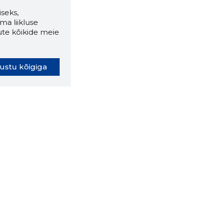
seks,
ma liikluse
ute kõikide meie
ustu kõigiga
oki laiendus ütleb Sulle, mis
eebilehel Sa parajasti viibid ja
ldusväärne see firma täna on.
 LAIENDUS ALLA