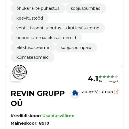
õhukanalite puhastus
soojuspumbad
keevitustööd
ventilatsiooni-, jahutus- ja küttesüsteeme
hooneautomaatikasüsteemid
elektrisüsteeme
soojuspumpaid
külmaseadmeid
4.1
16 hinnangut
REVIN GRUPP
Lääne-Virumaa
OÜ
Krediidiskoor:
Usaldusväärne
Maineskoor:
8910