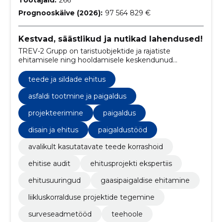
Prognooskäive (2026):
97 564 829 €
Kestvad, säästlikud ja nutikad lahendused!
TREV-2 Grupp on taristuobjektide ja rajatiste
ehitamisele ning hooldamisele keskendunud
ettevõte.
teede ja sildade ehitus
asfaldi tootmine ja paigaldus
projekteerimine
paigaldus
disain ja ehitus
paigaldustööd
avalikult kasutatavate teede korrashoid
ehitise audit
ehitusprojekti ekspertiis
ehitusuuringud
gaasipaigaldise ehitamine
liikluskorralduse projektide tegemine
surveseadmetööd
teehoole