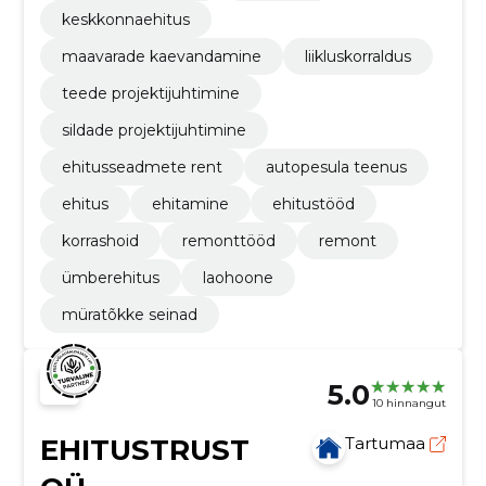
keskkonnaehitus
maavarade kaevandamine
liikluskorraldus
teede projektijuhtimine
sildade projektijuhtimine
ehitusseadmete rent
autopesula teenus
ehitus
ehitamine
ehitustööd
korrashoid
remonttööd
remont
ümberehitus
laohoone
müratõkke seinad
5.0
10 hinnangut
EHITUSTRUST
Tartumaa