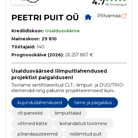
4.7
55 hinnangut
PEETRI PUIT OÜ
Põlvamaa
Krediidiskoor:
Usaldusväärne
Maineskoor:
29 810
Töötajaid:
140
Prognooskäive (2026):
26 257 867 €
Usaldusväärsed liimpuitlahendused
projektist paigalduseni
Tootame sertifitseeritud CLT-, liimpuit- ja DUO/TRIO-
elemendid ning pakume projekteerimisest kuni
paigalduse lõpuni võtmetäie teenust. Tagame
standarditele vastavuse, täpsed tarneajad ja lihtsama
kujunduslahendused
tarne ja paigaldus
paigalduse.
clt-paneelid
liimpuittalad
võtmed kätte
kohandatud tootmine
põrandasüsteemid
ristliimitud puit