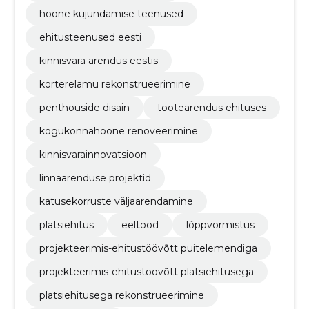
hoone kujundamise teenused
ehitusteenused eesti
kinnisvara arendus eestis
korterelamu rekonstrueerimine
penthouside disain
tootearendus ehituses
kogukonnahoone renoveerimine
kinnisvarainnovatsioon
linnaarenduse projektid
katusekorruste väljaarendamine
platsiehitus
eeltööd
lõppvormistus
projekteerimis-ehitustöövõtt puitelemendiga
projekteerimis-ehitustöövõtt platsiehitusega
platsiehitusega rekonstrueerimine