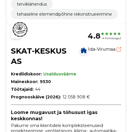
terviklahendus
tehaseline elemendipõhine rekonstrueerimine
4.8
4 hinnangut
SKAT-KESKUS
Ida-Virumaa
AS
Krediidiskoor:
Usaldusväärne
Maineskoor:
9530
Töötajaid:
44
Prognooskäive (2026):
12 058 908 €
Loome mugavust ja tõhusust igas
keskkonnas!
Pakume oma klientidele kompleksteenuseid
projekteerimise, ventilatsiooni, kliima-, automaatika-