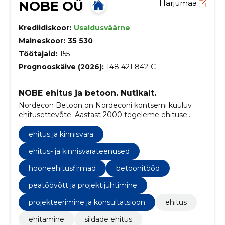
NOBE OÜ
Harjumaa
Krediidiskoor:
Usaldusväärne
Maineskoor:
35 530
Töötajaid:
155
Prognooskäive (2026):
148 421 842 €
NOBE ehitus ja betoon. Nutikalt.
Nordecon Betoon on Nordeconi kontserni kuuluv
ehitusettevõte. Aastast 2000 tegeleme ehituse
peatöövõtu ja betoonitöödega.
ehitus ja kinnisvara
ehitus- ja kinnisvarateenused
hooneehitusfirmad
betoonitööd
peatöövõtt ja projektijuhtimine
projekteerimine ja konsultatsioon
ehitus
ehitamine
sildade ehitus