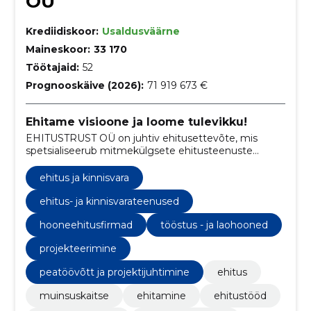
OÜ
Krediidiskoor:
Usaldusväärne
Maineskoor:
33 170
Töötajaid:
52
Prognooskäive (2026):
71 919 673 €
Ehitame visioone ja loome tulevikku!
EHITUSTRUST OÜ on juhtiv ehitusettevõte, mis
spetsialiseerub mitmekülgsete ehitusteenuste
pakkumisele alates tööstushoonetest ja avalikest
hoonetest kuni büroohoonete ning korterelamuteni.
ehitus ja kinnisvara
ehitus- ja kinnisvarateenused
hooneehitusfirmad
tööstus - ja laohooned
projekteerimine
peatöövõtt ja projektijuhtimine
ehitus
muinsuskaitse
ehitamine
ehitustööd