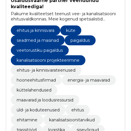
Usaldusväärne partner veendunud
kvaliteediga!
Pakume kvaliteetset teenust vee- ja kanalisatsiooni
ehitusvaldkonnas. Meie kogenud spetsialistid
tagavad kiire ja tõhusa projekteerimise ning
paigalduse, mis vastab alati kõrgeimatele nõuetele.
ehitus ja kinnisvara
küte
seadmed ja masinad
paigaldus
veetorustiku paigaldus
kanalisatsiooni projekteerimine
ehitus- ja kinnisvarateenused
hooneehitusfirmad
energia- ja maavarad
küttelahendused
maavarad ja loodusressursid
üld- ja koduteenused
ehitus
ehitamine
kanalisatsioonitarvikud
trassitööd
logistika
sisevõrgud