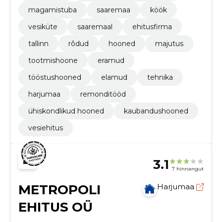
magamistuba
saaremaa
köök
vesiküte
saaremaal
ehitusfirma
tallinn
rõdud
hooned
majutus
tootmishoone
eramud
tööstushooned
elamud
tehnika
harjumaa
remonditööd
ühiskondlikud hooned
kaubandushooned
vesiehitus
3.1
7 hinnangut
METROPOLI
Harjumaa
EHITUS OÜ