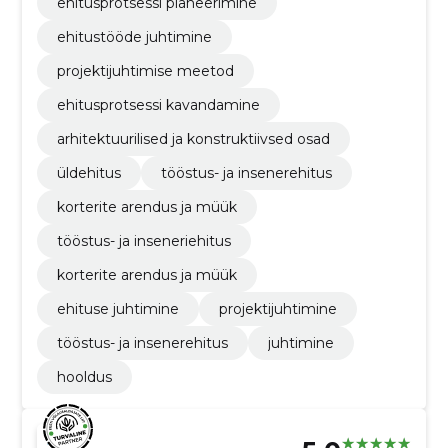
ehitusprotsessi planeerimine
ehitustööde juhtimine
projektijuhtimise meetod
ehitusprotsessi kavandamine
arhitektuurilised ja konstruktiivsed osad
üldehitus
tööstus- ja insenerehitus
korterite arendus ja müük
tööstus- ja inseneriehitus
korterite arendus ja müük
ehituse juhtimine
projektijuhtimine
tööstus- ja insenerehitus
juhtimine
hooldus