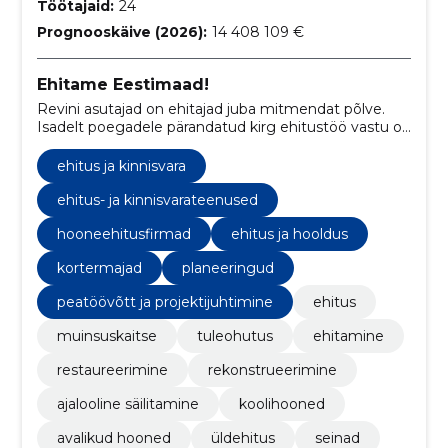
Töötajaid:
24
Prognooskäive (2026):
14 408 109 €
Ehitame Eestimaad!
Revini asutajad on ehitajad juba mitmendat põlve.
Isadelt poegadele pärandatud kirg ehitustöö vastu on
Revin Grupist teinud Virumaa ühe suurima
ehitusettevõtte.
ehitus ja kinnisvara
ehitus- ja kinnisvarateenused
hooneehitusfirmad
ehitus ja hooldus
kortermajad
planeeringud
peatöövõtt ja projektijuhtimine
ehitus
muinsuskaitse
tuleohutus
ehitamine
restaureerimine
rekonstrueerimine
ajalooline säilitamine
koolihooned
avalikud hooned
üldehitus
seinad