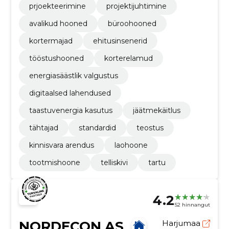
prjoekteerimine
projektijuhtimine
avalikud hooned
büroohooned
kortermajad
ehitusinsenerid
tööstushooned
korterelamud
energiasäästlik valgustus
digitaalsed lahendused
taastuvenergia kasutus
jäätmekäitlus
tähtajad
standardid
teostus
kinnisvara arendus
laohoone
tootmishoone
telliskivi
tartu
4.2
52 hinnangut
NORDECON AS
Harjumaa