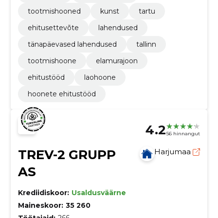
tootmishooned
kunst
tartu
ehitusettevõte
lahendused
tänapäevased lahendused
tallinn
tootmishoone
elamurajoon
ehitustööd
laohoone
hoonete ehitustööd
4.2
56 hinnangut
TREV-2 GRUPP
Harjumaa
AS
Krediidiskoor:
Usaldusväärne
Maineskoor:
35 260
Töötajaid:
266