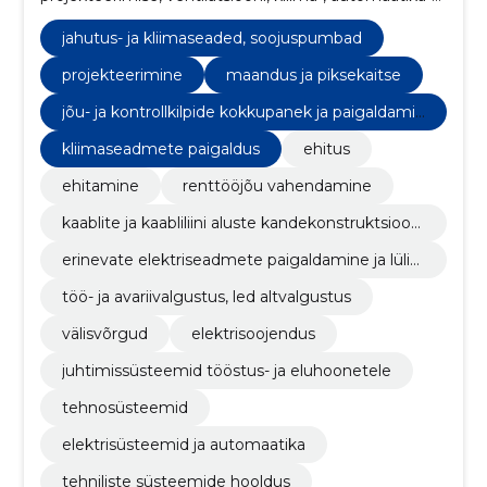
ja elektrisüsteemide paigalduseks ja hoolduseks.
jahutus- ja kliimaseaded, soojuspumbad
projekteerimine
maandus ja piksekaitse
jõu- ja kontrollkilpide kokkupanek ja paigaldamin
e
kliimaseadmete paigaldus
ehitus
ehitamine
renttööjõu vahendamine
kaablite ja kaabliliini aluste kandekonstruktsiooni
de paigaldamine
erinevate elektriseadmete paigaldamine ja lülita
mine
töö- ja avariivalgustus, led altvalgustus
välisvõrgud
elektrisoojendus
juhtimissüsteemid tööstus- ja eluhoonetele
tehnosüsteemid
elektrisüsteemid ja automaatika
tehniliste süsteemide hooldus