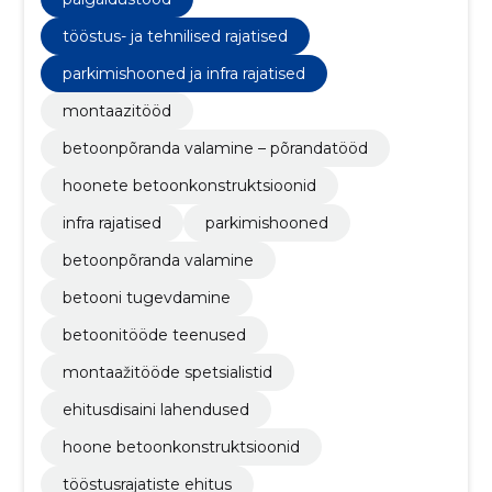
tööstus- ja tehnilised rajatised
parkimishooned ja infra rajatised
montaazitööd
betoonpõranda valamine – põrandatööd
hoonete betoonkonstruktsioonid
infra rajatised
parkimishooned
betoonpõranda valamine
betooni tugevdamine
betoonitööde teenused
montaažitööde spetsialistid
ehitusdisaini lahendused
hoone betoonkonstruktsioonid
tööstusrajatiste ehitus