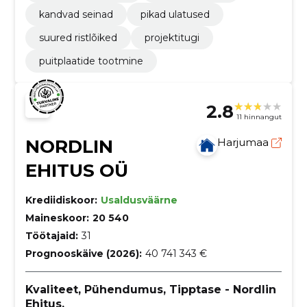
kandvad seinad
pikad ulatused
suured ristlõiked
projektitugi
puitplaatide tootmine
2.8
11 hinnangut
NORDLIN
Harjumaa
EHITUS OÜ
Krediidiskoor:
Usaldusväärne
Maineskoor:
20 540
Töötajaid:
31
Prognooskäive (2026):
40 741 343 €
Kvaliteet, Pühendumus, Tipptase - Nordlin
Ehitus.