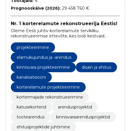
Töötajaid:
4
Prognooskäive (2026):
29 458 760 €
Nr. 1 korterelamute rekonstrueerija Eestis!
Oleme Eesti juhtiv korterelamute tervikliku
rekonstrueerimise ettevõte, kes loob kestvaid
lahendusi energia säästmiseks ja elukeskkonna
parandamiseks.
projekteerimine
elamukujundus ja -arendus
kinnisvara projekteerimine
disain ja ehitus
kanalisatsiooni
korterelamute projekteerimine
kortermajade rekonstrueerimine
katusekorterid
arendusprojektid
tootearendus
kinnisvaraarendusprojektid
ehitusprojektide juhtimine