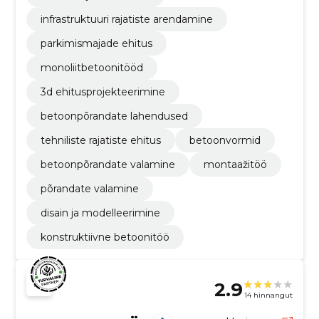
infrastruktuuri rajatiste arendamine
parkimismajade ehitus
monoliitbetoonitööd
3d ehitusprojekteerimine
betoonpõrandate lahendused
tehniliste rajatiste ehitus
betoonvormid
betoonpõrandate valamine
montaažitöö
põrandate valamine
disain ja modelleerimine
konstruktiivne betoonitöö
2.9
14 hinnangut