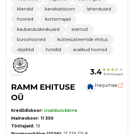
kliendid
kanalisatsiooni
lahendused
hooned
kortermajad
kaubanduskeskused
eramud
büroohooned
küttesüsteemide ehitus
objektid
hotellid
avalikud hooned
3.4
8 hinnangut
RAMM EHITUSE
Harjumaa
OÜ
Krediidiskoor:
Usaldusväärne
Maineskoor:
11 350
Töötajaid:
18
Prognooskäive (2026):
13 339 315 €