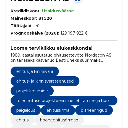
Krediidiskoor:
Usaldusväärne
Maineskoor:
31 520
Töötajaid:
142
Prognooskäive (2026):
129 197 922 €
Loome terviklikku elukeskkonda!
1989. aastal asutatud ehitusettevõte Nordecon AS
on tänaseks kasvanud Eesti üheks suurimaks
ehituskontserniks.
ehitus ja kinnisvara
ehitus- ja kinnisvarateenused
projekteerimine
tuleohutuse projekteerimine, ehitamine ja hool
damine
paigaldus
ehitusfirma
planeeringud
ehitus
hooneehitusfirmad