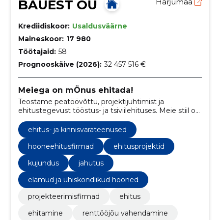
BAUEST OÜ
Harjumaa
Krediidiskoor:
Usaldusväärne
Maineskoor:
17 980
Töötajaid:
58
Prognooskäive (2026):
32 457 516 €
Meiega on mÖnus ehitada!
Teostame peatöövõttu, projektijuhtimist ja
ehitustegevust tööstus- ja tsiviilehituses. Meie stiil on
ehitada osavõtlikult nii, et kogu protsess oleks kõigile
MÖNUS!
ehitus- ja kinnisvarateenused
hooneehitusfirmad
ehitusprojektid
kujundus
jahutus
elamud ja ühiskondlikud hooned
projekteerimisfirmad
ehitus
ehitamine
renttööjõu vahendamine