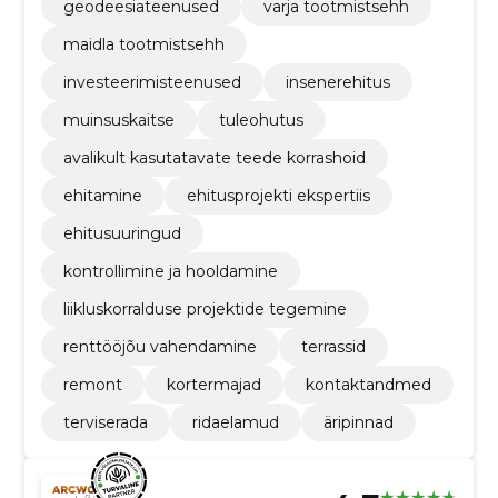
geodeesiateenused
varja tootmistsehh
maidla tootmistsehh
investeerimisteenused
insenerehitus
muinsuskaitse
tuleohutus
avalikult kasutatavate teede korrashoid
ehitamine
ehitusprojekti ekspertiis
ehitusuuringud
kontrollimine ja hooldamine
liikluskorralduse projektide tegemine
renttööjõu vahendamine
terrassid
remont
kortermajad
kontaktandmed
terviserada
ridaelamud
äripinnad