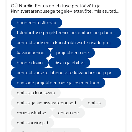
OÜ Nordlin Ehitus on ehituse peatöövõtu ja
kinnisvaraarendusega tegelev ettevõte, mis asutati
2010. aastal. Neljateistkümne tegutsemisaasta
jooksul oleme kasvanud üheks turu juhtivaks
hooneehitusfirmad
ettevõtteks Eestis.
tuleohutuse projekteerimine, ehitamine ja hool
damine
arhitektuurilised ja konstruktiivsete osade proje
kteerimine
kavandamine
projekteerimine
hoone disain
disain ja ehitus
arhitektuursete lahenduste kavandamine ja proj
ekteerimine
eriosade projekteerimine ja inseneritööd
ehitus ja kinnisvara
ehitus- ja kinnisvarateenused
ehitus
muinsuskaitse
ehitamine
ehitusuuringud