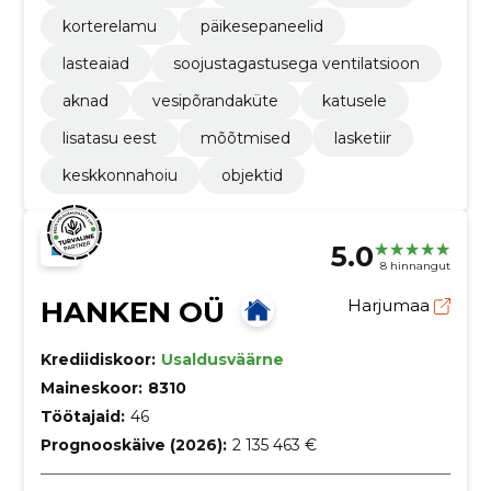
korterelamu
päikesepaneelid
lasteaiad
soojustagastusega ventilatsioon
aknad
vesipõrandaküte
katusele
lisatasu eest
mõõtmised
lasketiir
keskkonnahoiu
objektid
5.0
8 hinnangut
HANKEN OÜ
Harjumaa
Krediidiskoor:
Usaldusväärne
Maineskoor:
8310
Töötajaid:
46
Prognooskäive (2026):
2 135 463 €