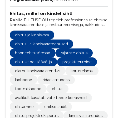
Ehitus, millel on kindel siht!
RAMM EHITUSE OÜ tegeleb professionaalse ehituse,
kinnisvaraarenduse ja restaureerimisega, pakkudes
kaasaegseid lahendusi ja ajaloolise pärandi hoidmist.
ehitus ja kinnisvara
ehitus- ja kinnisvarateenused
hooneehitusfirmad
rajatiste ehitus
ehituse peatöövõtja
projekteerimine
elamukinnisvara arendus
korterelamu
laohoone
ridaelamuboks
tootmishoone
ehitus
avalikult kasutatavate teede korrashoid
ehitamine
ehitise audit
ehitusprojekti ekspertiis
kinnisvara arendus