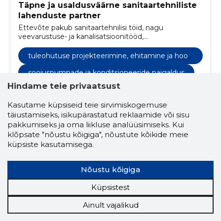
Täpne ja usaldusväärne sanitaartehniliste
lahenduste partner
Ettevõte pakub sanitaartehnilisi töid, nagu
veevarustuse- ja kanalisatsioonitööd,
ventilatsioonitööd, soojuspumpade ja
konditsioneeride paigaldust ning sprinkler- ja
tuleohutuse projekteerimine, ehitamine ja hool
tuletõrjevoolikusüsteemide projekteerimist ja
damine
paigaldust
soojuspumpade ja konditsioneeride paigaldus
Hindame teie privaatsust
süsteemide projekteerimine
Kasutame küpsiseid teie sirvimiskogemuse
projekteerimine
täiustamiseks, isikupärastatud reklaamide või sisu
projekteerimine ja paigaldus
tuleohutus
pakkumiseks ja oma liikluse analüüsimiseks. Kui
klõpsate "nõustu kõigiga", nõustute kõikide meie
ehitamine
küpsiste kasutamisega.
jahutus- ja kliimaseaded, soojuspumbad
Nõustu kõigiga
kontrollimine ja hooldamine
Küpsistest
hoone väliskesta terviklahendused
Ainult vajalikud
allhanketööd
metallfassaadikatted