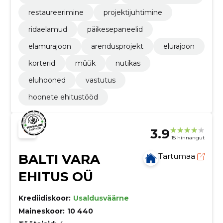
restaureerimine
projektijuhtimine
ridaelamud
päikesepaneelid
elamurajoon
arendusprojekt
elurajoon
korterid
müük
nutikas
eluhooned
vastutus
hoonete ehitustööd
3.9
15 hinnangut
BALTI VARA
Tartumaa
EHITUS OÜ
Krediidiskoor:
Usaldusväärne
Maineskoor:
10 440