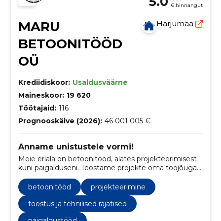
5.0
6 hinnangut
MARU
Harjumaa
BETOONITÖÖD
OÜ
Krediidiskoor:
Usaldusväärne
Maineskoor:
19 620
Töötajaid:
116
Prognooskäive (2026):
46 001 005 €
Anname unistustele vormi!
Meie eriala on betoonitööd, alates projekteerimisest
kuni paigalduseni. Teostame projekte oma tööjõuga
tuginedes aastatepikkusele erialasele kompetentsile
ning kogemusele.
betoonitööd
projekteerimine
tööstus ja tehnilised rajatised
paigaldustööd