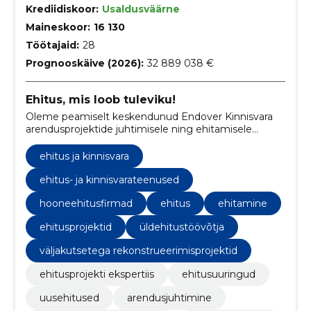
Krediidiskoor:
Usaldusväärne
Maineskoor:
16 130
Töötajaid:
28
Prognooskäive (2026):
32 889 038 €
Ehitus, mis loob tuleviku!
Oleme peamiselt keskendunud Endover Kinnisvara
arendusprojektide juhtimisele ning ehitamisele
peatöövõtu korras.
ehitus ja kinnisvara
ehitus- ja kinnisvarateenused
hooneehitusfirmad
ehitus
ehitamine
ehitusprojektid
üldehitustöövõtja
väljakutsetega rekonstrueerimisprojektid
ehitusprojekti ekspertiis
ehitusuuringud
uusehitused
arendusjuhtimine