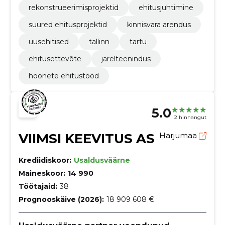
rekonstrueerimisprojektid
ehitusjuhtimine
suured ehitusprojektid
kinnisvara arendus
uusehitised
tallinn
tartu
ehitusettevõte
järelteenindus
hoonete ehitustööd
5.0
2 hinnangut
VIIMSI KEEVITUS AS
Harjumaa
Krediidiskoor:
Usaldusväärne
Maineskoor:
14 990
Töötajaid:
38
Prognooskäive (2026):
18 909 608 €