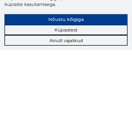
küpsiste kasutamisega.
Nõustu kõigiga
Küpsistest
Ainult vajalikud
Storybook
Chrome laiendus
Storybooki laiendus ütleb Sulle, mis firma
veebilehel Sa parajasti viibid ja kui usaldusväärne
see firma täna on.
LAADI LAIENDUS ALLA