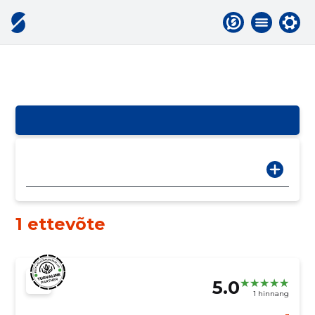
1 ettevõte
5.0
1 hinnang