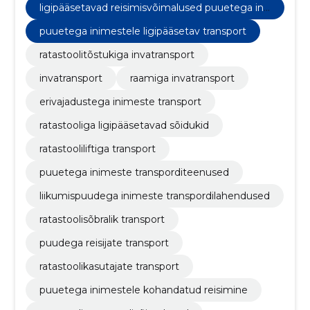
ligipääsetavad reisimisvõimalused puuetega ini
mestele
puuetega inimestele ligipääsetav transport
ratastoolitõstukiga invatransport
invatransport
raamiga invatransport
erivajadustega inimeste transport
ratastooliga ligipääsetavad sõidukid
ratastooliliftiga transport
puuetega inimeste transporditeenused
liikumispuudega inimeste transpordilahendused
ratastoolisõbralik transport
puudega reisijate transport
ratastoolikasutajate transport
puuetega inimestele kohandatud reisimine