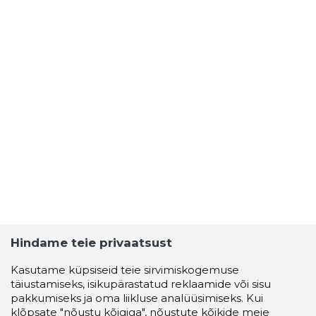
Hindame teie privaatsust
Kasutame küpsiseid teie sirvimiskogemuse
täiustamiseks, isikupärastatud reklaamide või sisu
pakkumiseks ja oma liikluse analüüsimiseks. Kui
klõpsate "nõustu kõigiga", nõustute kõikide meie