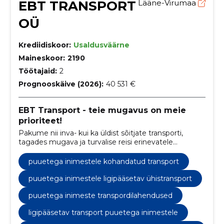
EBT TRANSPORT
Lääne-Virumaa
OÜ
Krediidiskoor:
Usaldusväärne
Maineskoor:
2190
Töötajaid:
2
Prognooskäive (2026):
40 531 €
EBT Transport - teie mugavus on meie
prioriteet!
Pakume nii inva- kui ka üldist sõitjate transporti,
tagades mugava ja turvalise reisi erinevatele
marsuutidele Lääne-Virumaal ning laiendades
teenuseid vastavalt klientide vajadustele üle kogu
puuetega inimestele kohandatud transport
Eesti.
puuetega inimestele ligipääsetav ühistransport
puuetega inimeste transpordilahendused
ligipääsetav transport puuetega inimestele