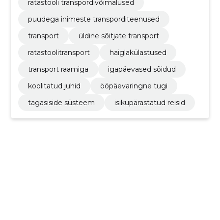
ratastooli transpordivõimalused
puudega inimeste transporditeenused
transport
üldine sõitjate transport
ratastoolitransport
haiglakülastused
transport raamiga
igapäevased sõidud
koolitatud juhid
ööpäevaringne tugi
tagasiside süsteem
isikupärastatud reisid