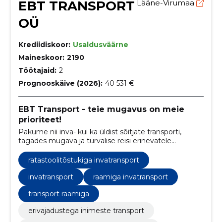
EBT TRANSPORT
Lääne-Virumaa
OÜ
Krediidiskoor:
Usaldusväärne
Maineskoor:
2190
Töötajaid:
2
Prognooskäive (2026):
40 531 €
EBT Transport - teie mugavus on meie
prioriteet!
Pakume nii inva- kui ka üldist sõitjate transporti,
tagades mugava ja turvalise reisi erinevatele
marsuutidele Lääne-Virumaal ning laiendades
teenuseid vastavalt klientide vajadustele üle kogu
ratastoolitõstukiga invatransport
Eesti.
invatransport
raamiga invatransport
transport raamiga
erivajadustega inimeste transport