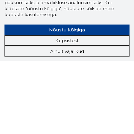
pakkumiseks ja oma liikluse analüüsimiseks. Kui
klõpsate "nõustu kõigiga", nõustute kõikide meie
küpsiste kasutamisega.
Nõustu kõigiga
Küpsistest
Ainult vajalikud
Storybook
Chrome laiendus
Storybooki laiendus ütleb Sulle, mis firma
veebilehel Sa parajasti viibid ja kui usaldusväärne
see firma täna on.
LAADI LAIENDUS ALLA