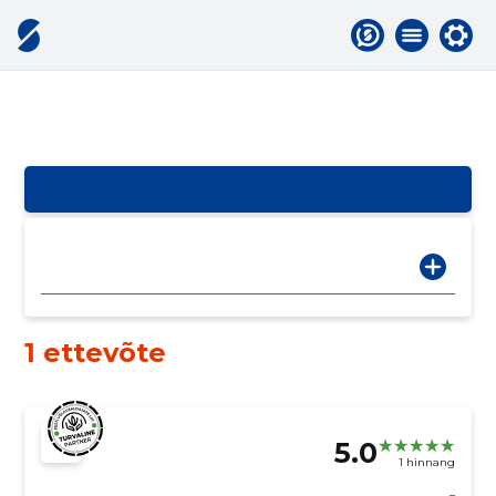
1 ettevõte
5.0
1 hinnang