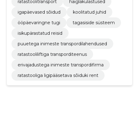
ratastoolitransport
haiglakülastused
igapäevased sõidud
koolitatud juhid
ööpäevaringne tugi
tagasiside süsteem
isikupärastatud reisid
puuetega inimeste transpordilahendused
ratastooliliftiga transporditeenus
erivajadustega inimeste transpordifirma
ratastooliga ligipääsetava sõiduki rent