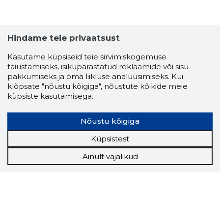
Hindame teie privaatsust
Kasutame küpsiseid teie sirvimiskogemuse
täiustamiseks, isikupärastatud reklaamide või sisu
pakkumiseks ja oma liikluse analüüsimiseks. Kui
klõpsate "nõustu kõigiga", nõustute kõikide meie
küpsiste kasutamisega.
Nõustu kõigiga
Küpsistest
Ainult vajalikud