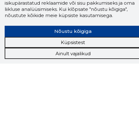
isikupärastatud reklaamide või sisu pakkumiseks ja oma
liikluse analüüsimiseks. Kui klõpsate "nõustu kõigiga",
nõustute kõikide meie küpsiste kasutamisega.
Nõustu kõigiga
Storybook
Küpsistest
Chrome laiendus
Ainult vajalikud
Storybooki laiendus ütleb Sulle, mis firma
veebilehel Sa parajasti viibid ja kui usaldusväärne
see firma täna on.
LAADI LAIENDUS ALLA
Näed helistaja tausta!
Storybooki Äpp toob
Sinuni
OTSEKONTAKTID
400 000 Eesti
ettevõtte ja isikute kohta (juhid, ametnikud).
Andmed on rikastatud maksevõime ja
finantsinfoga.