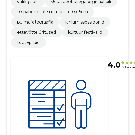
valikgalerii
35 täistöötlusega orginaalfaili
10 paberfotot suurusega 10x15cm
pulmafotograafia
kihlumissessioonid
ettevõtte üritused
kultuurifestivalid
tootepildid
4.0
2 hinna