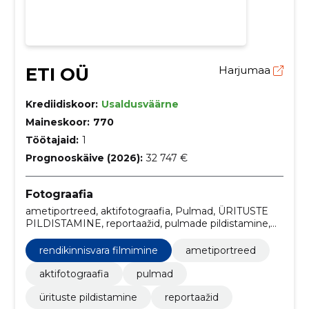
ETI OÜ
Harjumaa
Krediidiskoor:
Usaldusväärne
Maineskoor:
770
Töötajaid:
1
Prognooskäive (2026):
32 747 €
Fotograafia
ametiportreed, aktifotograafia, Pulmad, ÜRITUSTE
PILDISTAMINE, reportaažid, pulmade pildistamine,
pereportree, fotograafi kinkekaart, koolipildistamised,
dokumentaalvõtted
rendikinnisvara filmimine
ametiportreed
aktifotograafia
pulmad
ürituste pildistamine
reportaažid