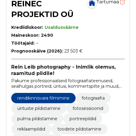
REINEC
Tartumaa
PROJEKTID OÜ
Krediidiskoor:
Usaldusväärne
Maineskoor:
2490
Töötajaid:
–
Prognooskäive (2026):
23 503 €
Rein Leib photography - Inimlik olemus,
raamitud pildile!
Pakume professionaalseid fotograafiateenuseid,
sealhulgas portreid, üritusi, kommertspilte ja muud,
keskendudes loomulikele ja emotsionaalsetele
esitustele.
rendikinnisvara filmimine
fotograafia
ürituste pildistamine
fotosessioonid
pulma pildistamine
portreepildid
reklaampildid
toodete pildistamine