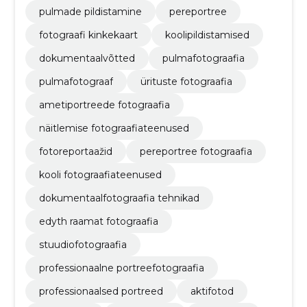
pulmade pildistamine
pereportree
fotograafi kinkekaart
koolipildistamised
dokumentaalvõtted
pulmafotograafia
pulmafotograaf
ürituste fotograafia
ametiportreede fotograafia
näitlemise fotograafiateenused
fotoreportaažid
pereportree fotograafia
kooli fotograafiateenused
dokumentaalfotograafia tehnikad
edyth raamat fotograafia
stuudiofotograafia
professionaalne portreefotograafia
professionaalsed portreed
aktifotod