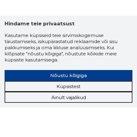
Hindame teie privaatsust
Kasutame küpsiseid teie sirvimiskogemuse
täiustamiseks, isikupärastatud reklaamide või sisu
pakkumiseks ja oma liikluse analüüsimiseks. Kui
klõpsate "nõustu kõigiga", nõustute kõikide meie
küpsiste kasutamisega.
Nõustu kõigiga
Küpsistest
Ainult vajalikud