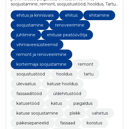
soojustamine, remont, soojustustööd, hooldus, Tartu,
ülevaatus, katuse hooldus
ehitus ja kinnisvara
ehitus
ehitamine
soojustamine
renoveerimine
juhtimine
ehituse peatöövõtja
vihmaveesüsteemid
remont ja renoveerimine
kortermaja soojustamine
remont
soojustustööd
hooldus
tartu
ülevaatus
katuse hooldus
fassaaditööd
üldehitustööd
katusetööd
katus
paigaldus
katuse soojustamine
plekk
vahetus
päikesepaneelid
fassaad
koristus