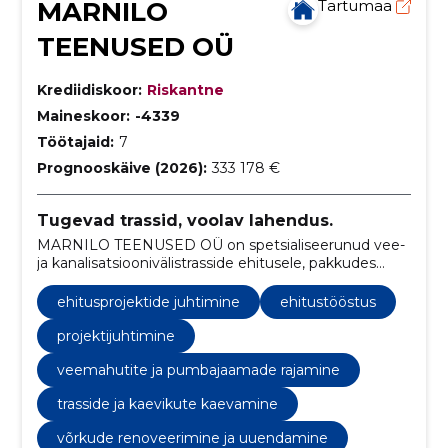
MARNILO
Tartumaa
TEENUSED OÜ
Krediidiskoor:
Riskantne
Maineskoor:
-4339
Töötajaid:
7
Prognooskäive (2026):
333 178 €
Tugevad trassid, voolav lahendus.
MARNILO TEENUSED OÜ on spetsialiseerunud vee-
ja kanalisatsioonivälistrasside ehitusele, pakkudes
kvaliteetseid ja vastupidavaid lahendusi kogu Eestis.
ehitusprojektide juhtimine
ehitustööstus
projektijuhtimine
veemahutite ja pumbajaamade rajamine
trasside ja kaevikute kaevamine
võrkude renoveerimine ja uuendamine