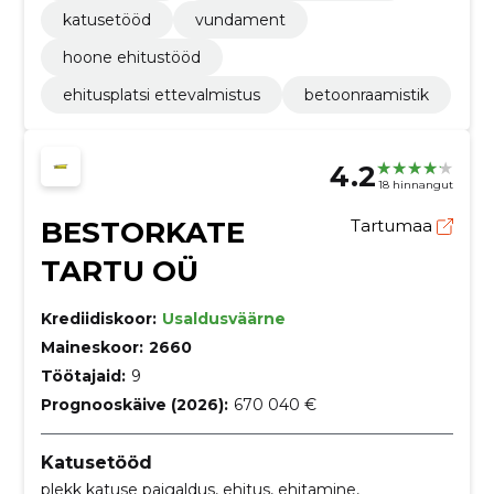
katusetööd
vundament
hoone ehitustööd
ehitusplatsi ettevalmistus
betoonraamistik
4.2
18 hinnangut
BESTORKATE
Tartumaa
TARTU OÜ
Krediidiskoor:
Usaldusväärne
Maineskoor:
2660
Töötajaid:
9
Prognooskäive (2026):
670 040 €
Katusetööd
plekk katuse paigaldus, ehitus, ehitamine,