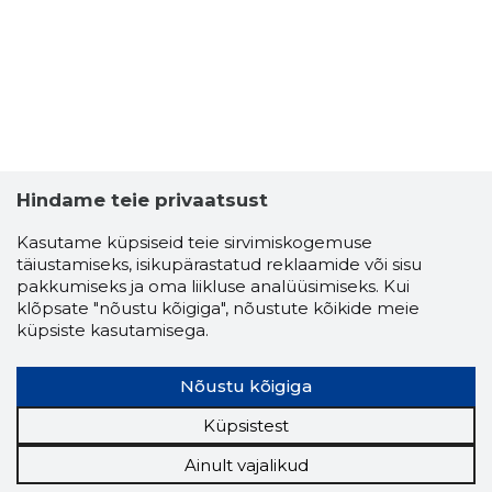
Hindame teie privaatsust
Kasutame küpsiseid teie sirvimiskogemuse
täiustamiseks, isikupärastatud reklaamide või sisu
pakkumiseks ja oma liikluse analüüsimiseks. Kui
klõpsate "nõustu kõigiga", nõustute kõikide meie
küpsiste kasutamisega.
Nõustu kõigiga
Küpsistest
Ainult vajalikud