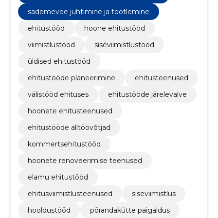
sademevee juhtimine ja töötlemine
ehitustööd
hoone ehitustööd
viimistlustööd
siseviimistlustööd
üldised ehitustööd
ehitustööde planeerimine
ehitusteenused
välistööd ehituses
ehitustööde järelevalve
hoonete ehitusteenused
ehitustööde alltöövõtjad
kommertsehitustööd
hoonete renoveerimise teenused
elamu ehitustööd
ehitusviimistlusteenused
siseviimistlus
hooldustööd
põrandakütte paigaldus