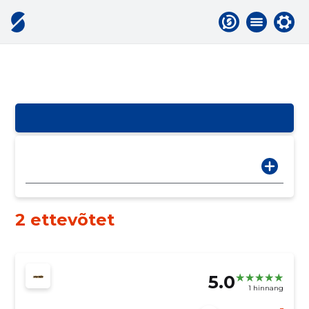
2 ettevõtet
5.0
1 hinnang