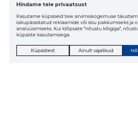
Hindame teie privaatsust
Kasutame küpsiseid teie sirvimiskogemuse täiustami
isikupärastatud reklaamide või sisu pakkumiseks ja o
analüüsimiseks. Kui klõpsate "nõustu kõigiga", nõust
küpsiste kasutamisega.
Küpsistest
Ainult vajalikud
Nõ
Storybo
Storybook
firma v
kui usa
Chrome laiendus
LAADI