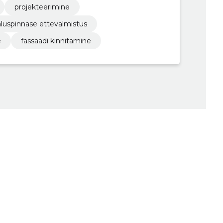
projekteerimine
aluspinnase ettevalmistus
e
fassaadi kinnitamine