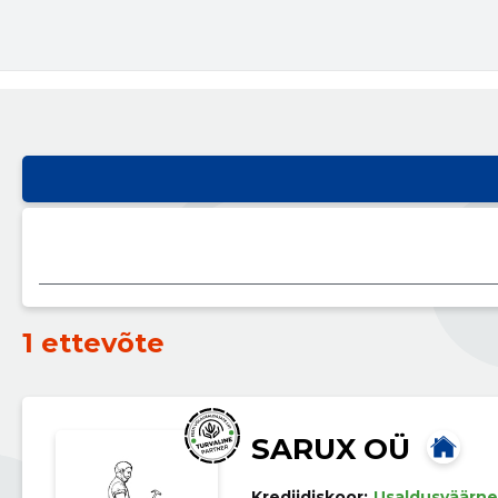
1 ettevõte
SARUX OÜ
Krediidiskoor:
Usaldusväärne