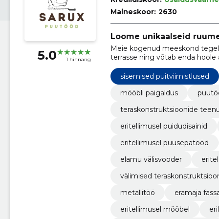
Maineskoor:
2630
Loome unikaalseid ruume
Meie kogenud meeskond tegele
5.0
terrasse ning võtab enda hoole 
1 hinnang
sisemised puitviimistlused
mööbli paigaldus
puutö
teraskonstruktsioonide teen
eritellimusel puidudisainid
eritellimusel puusepatööd
elamu välisvooder
erite
välimised teraskonstruktsioo
metallitöö
eramaja fass
eritellimusel mööbel
er