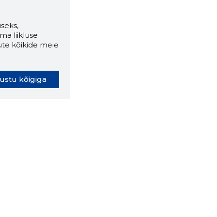
seks,
ma liikluse
ute kõikide meie
ustu kõigiga
oki laiendus ütleb Sulle, mis
eebilehel Sa parajasti viibid ja
ldusväärne see firma täna on.
 LAIENDUS ALLA