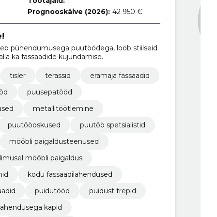
Töötajaid:
1
Prognooskäive (2026):
42 950 €
!
b pühendumusega puutöödega, loob stiilseid
alla ka fassaadide kujundamise.
tisler
terassid
eramaja fassaadid
öd
puusepatööd
used
metallitöötlemine
puutööoskused
puutöö spetsialistid
mööbli paigaldusteenused
llimusel mööbli paigaldus
nid
kodu fassaadilahendused
aadid
puidutööd
puidust trepid
ilahendusega kapid