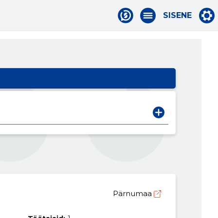
SISENE
Pärnumaa